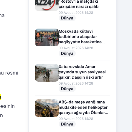
“Rostov”la matçdakı
çıxışdan narazı qalıb
09.Avqust.2026 14:28
na
Dünya
Moskvada kütləvi
tədbirlərlə əlaqədar
nəqliyyatın hərəkətinə
məhdudiyyət qoyulub
09.Avqust.2026 14:28
Dünya
Xabarovskda Amur
çayında suyun səviyyəsi
nu rəsmi
qalxır: Daşqın riski artır
09.Avqust.2026 14:28
Dünya
s
ABŞ-da meşə yanğınına
bəsinin
müdaxilə edən helikopter
qəzaya uğrayıb: Ölənlər
an
və yaralananlar var
09.Avqust.2026 14:28
Dünya