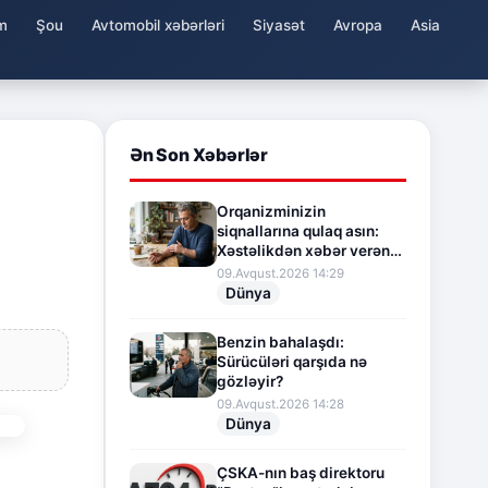
m
Şou
Avtomobil xəbərləri
Siyasət
Avropa
Asia
Ən Son Xəbərlər
Orqanizminizin
siqnallarına qulaq asın:
Xəstəlikdən xəbər verən
gizli əlamətlər
09.Avqust.2026 14:29
Dünya
Benzin bahalaşdı:
Sürücüləri qarşıda nə
gözləyir?
09.Avqust.2026 14:28
Dünya
ÇSKA-nın baş direktoru