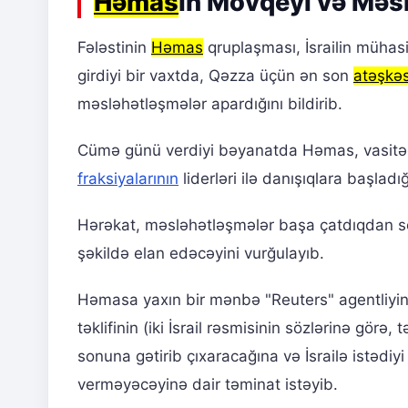
Həmas
ın Mövqeyi və Məs
Fələstinin
Həmas
qruplaşması, İsrailin mühas
girdiyi bir vaxtda, Qəzza üçün ən son
atəşkə
məsləhətləşmələr apardığını bildirib.
Cümə günü verdiyi bəyanatda Həmas, vasitəçi ö
fraksiyalarının
liderləri ilə danışıqlara başladı
Hərəkat, məsləhətləşmələr başa çatdıqdan so
şəkildə elan edəcəyini vurğulayıb.
Həmasa yaxın bir mənbə "Reuters" agentliyinə
təklifinin (iki İsrail rəsmisinin sözlərinə görə,
sonuna gətirib çıxaracağına və İsrailə istəd
verməyəcəyinə dair təminat istəyib.