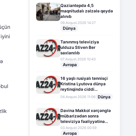
Qaziantepdə 4,5
maqnitudalı zəlzələ qeydə
alınıb
09.Avqust.2026 14:27
üçün
Dünya
iyini
Tanınmış televiziya
ulduzu Stiven Ber
saxlanılıb
07.Avqust.2026 10:43
Nə
Avropa
16 yaşlı rusiyalı tennisçi
Kristina Lyutova dünya
əbul
reytinqində ciddi
irəliləyişə imza atdı
Dünya
04.Avqust.2026 11:06
Davina Makkol xərçənglə
lik
mübarizədən sonra
televiziya fəaliyyətinə
fasilə verir
03.Avqust.2026 00:59
Avropa