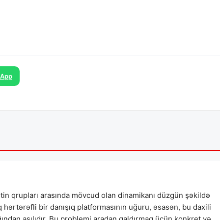
sApp
əstin qrupları arasında mövcud olan dinamikanı düzgün şəkildə
q hərtərəfli bir danışıq platformasının uğuru, əsasən, bu daxili
ğından asılıdır. Bu problemi aradan qaldırmaq üçün konkret və