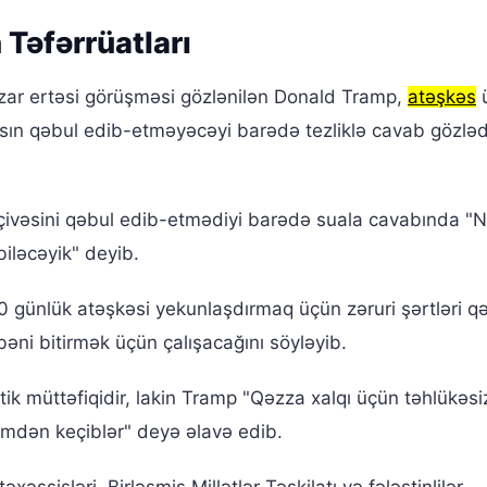
Təfərrüatları
azar ertəsi görüşməsi gözlənilən Donald Tramp,
atəşkəs
masın qəbul edib-etməyəcəyi barədə tezliklə cavab gözləd
çivəsini qəbul edib-etmədiyi barədə suala cavabında "
biləcəyik" deyib.
0 günlük atəşkəsi yekunlaşdırmaq üçün zəruri şərtləri q
bəni bitirmək üçün çalışacağını söyləyib.
tik müttəfiqidir, lakin Tramp "Qəzza xalqı üçün təhlükəsiz
əmdən keçiblər" deyə əlavə edib.