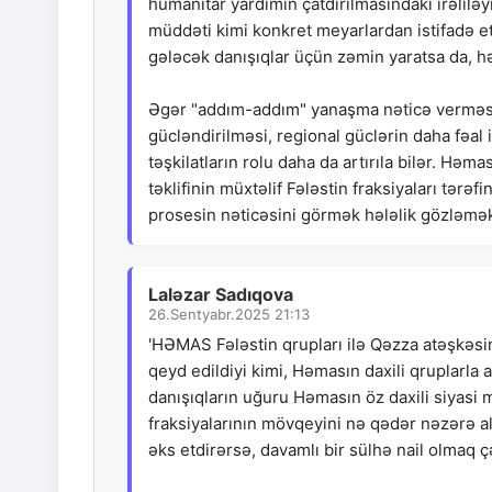
humanitar yardımın çatdırılmasındakı irəlilə
müddəti kimi konkret meyarlardan istifadə et
gələcək danışıqlar üçün zəmin yaratsa da, h
Əgər "addım-addım" yanaşma nəticə verməsə,
gücləndirilməsi, regional güclərin daha fəal i
təşkilatların rolu daha da artırıla bilər. H
təklifinin müxtəlif Fələstin fraksiyaları tər
prosesin nəticəsini görmək hələlik gözləmək
Laləzar Sadıqova
26.Sentyabr.2025 21:13
'HƏMAS Fələstin qrupları ilə Qəzza atəşkəsi
qeyd edildiyi kimi, Həmasın daxili qruplarla
danışıqların uğuru Həmasın öz daxili siyasi
fraksiyalarının mövqeyini nə qədər nəzərə ala
əks etdirərsə, davamlı bir sülhə nail olmaq ç