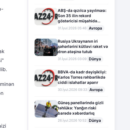
b-
ABŞ-da qızılca yayılması:
Son 35 ilin rekord
göstəricisi müşahidə
olunur
Avropa
31.İyul.2026 05:46
Rusiya Ukraynanın iri
şəhərlərini kütləvi raket və
ak
dron atəşinə tutub
Dünya
31.İyul.2026 03:09
i"
lib.
BBVA-da kadr dəyişikliyi:
Karlos Torres rəhbərlikdə
ciddi islahatlar aparır
əxminən
Avropa
30.İyul.2026 09:33
ən
Günəş panellərində gizli
təhlükə: Yanğın riski
barədə xəbərdarlıq
Dünya
26.İyul.2026 10:52
izi