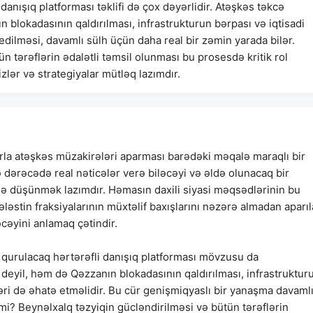
danışıq platforması təklifi də çox dəyərlidir. Atəşkəs təkcə
n blokadasının qaldırılması, infrastrukturun bərpası və iqtisadi
 edilməsi, davamlı sülh üçün daha real bir zəmin yarada bilər.
ün tərəflərin ədalətli təmsil olunması bu prosesdə kritik rol
zlər və strategiyalar mütləq lazımdır.
arla atəşkəs müzakirələri aparması barədəki məqalə maraqlı bir
 dərəcədə real nəticələr verə biləcəyi və əldə olunacaq bir
də düşünmək lazımdır. Həmasın daxili siyasi məqsədlərinin bu
ələstin fraksiyalarının müxtəlif baxışlarını nəzərə almadan aparı
əcəyini anlamaq çətindir.
ə qurulacaq hərtərəfli danışıq platforması mövzusu da
 deyil, həm də Qəzzanın blokadasının qaldırılması, infrastruktur
ləri də əhatə etməlidir. Bu cür genişmiqyaslı bir yanaşma davaml
rmi? Beynəlxalq təzyiqin gücləndirilməsi və bütün tərəflərin