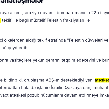
ləhətləşmələr
irəyə alınmış əraziyə davamlı bombardmanının 22-ci ayı
s
təklifi ilə bağlı müxtəlif Fələstin fraksiyaları ilə
lkələrdən aldığı təklif ətrafında "Fələstin qüvvələri və
ğını" qeyd edib.
nra vasitəçilərə yekun qərarını təqdim edəcəyini və bu
 bildirib ki, qruplaşma ABŞ-ın dəstəklədiyi yeni
atəşkə
 təfərrüatları hələ də işlənir) İsrailin Qəzzaya qarşı mühari
iyi vaxt atəşkəsi pozub hücumlarını davam etdirməyə imk