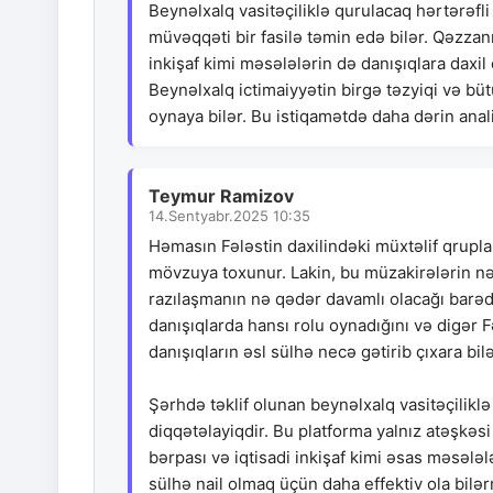
Beynəlxalq vasitəçiliklə qurulacaq hərtərəfli 
müvəqqəti bir fasilə təmin edə bilər. Qəzzanı
inkişaf kimi məsələlərin də danışıqlara daxil
Beynəlxalq ictimaiyyətin birgə təzyiqi və büt
oynaya bilər. Bu istiqamətdə daha dərin anali
Teymur Ramizov
14.Sentyabr.2025 10:35
Həmasın Fələstin daxilindəki müxtəlif qrupl
mövzuya toxunur. Lakin, bu müzakirələrin nə
razılaşmanın nə qədər davamlı olacağı barə
danışıqlarda hansı rolu oynadığını və digər F
danışıqların əsl sülhə necə gətirib çıxara bil
Şərhdə təklif olunan beynəlxalq vasitəçilikl
diqqətəlayiqdir. Bu platforma yalnız atəşkəsi
bərpası və iqtisadi inkişaf kimi əsas məsələ
sülhə nail olmaq üçün daha effektiv ola bilə