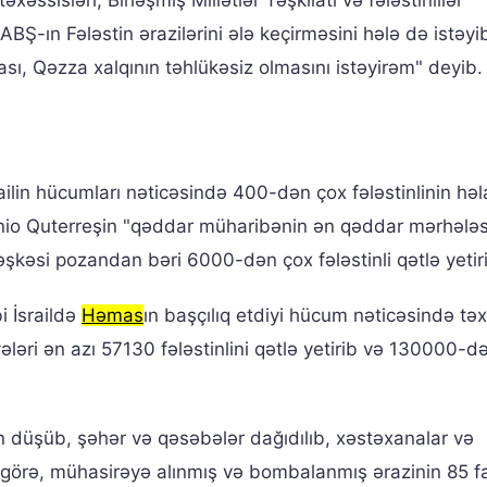
əssisləri, Birləşmiş Millətlər Təşkilatı və fələstinlilər
BŞ-ın Fələstin ərazilərini ələ keçirməsini hələ də istəyi
sı, Qəzza xalqının təhlükəsiz olmasını istəyirəm" deyib.
railin hücumları nəticəsində 400-dən çox fələstinlinin həl
onio Quterreşin "qəddar müharibənin ən qəddar mərhələs
atəşkəsi pozandan bəri 6000-dən çox fələstinli qətlə yetiri
i İsraildə
Həmas
ın başçılıq etdiyi hücum nəticəsində t
ələri ən azı 57130 fələstinlini qətlə yetirib və 130000-d
n düşüb, şəhər və qəsəbələr dağıdılıb, xəstəxanalar və
görə, mühasirəyə alınmış və bombalanmış ərazinin 85 fa