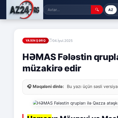
🔍
AZ
04.İyul.2025
YAXIN ŞƏRQ
HƏMAS Fələstin qrupla
müzakirə edir
🎧 Məqaləni dinlə:
Bu yazı üçün səsli versiya