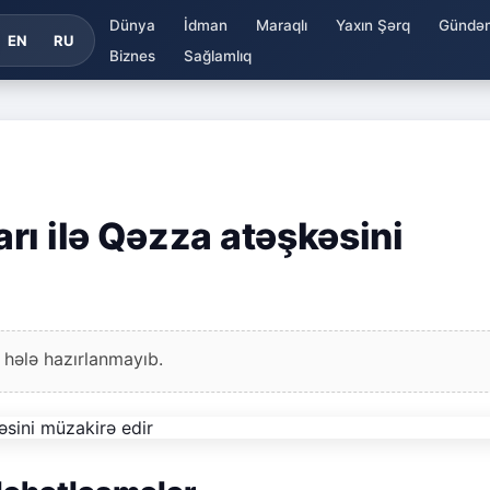
Dünya
İdman
Maraqlı
Yaxın Şərq
Gündə
EN
RU
Biznes
Sağlamlıq
rı ilə Qəzza atəşkəsini
 hələ hazırlanmayıb.