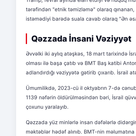
Tramp, fevral ayında elan etdiyi və hüquq mütəx
tərəfindən "etnik təmizləmə" olaraq qınanan, A
istəmədiyi barədə suala cavab olaraq "Ən əsa
Qəzzada İnsani Vəziyyət
Əvvəlki iki aylıq atəşkəs, 18 mart tarixində İs
olması ilə başa çatıb və BMT Baş katibi Ant
adlandırdığı vəziyyətə gətirib çıxarıb. İsrail 
Ümumilikdə, 2023-cü il oktyabrın 7-də cənub
1139 nəfərin öldürülməsindən bəri, İsrail qüvv
çoxunu yaralayıb.
Qəzzada yüz minlərlə insan dəfələrlə didərgi
məktəblər hədəf alınıb. BMT-nin məlumatına 