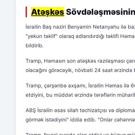
Atəşkəs
Sövdələşməsinin 
İsrailin Baş naziri Benyamin Netanyahu ilə b
"yekun təklif" olaraq adlandırdığı təklifi Hə
bildirib.
Tramp, Həmasın son atəşkəs razılaşması çər
olacağını görəcəyik, növbəti 24 saat ərzində 
Tramp, çərşənbə axşamı, İsrailin Həmas ilə 6
etdiyini, bu müddət ərzində tərəflərin mühari
ABŞ İsrailin əsas silah təchizatçısı və diploma
görmək istədiyini" iddia edib. "Onlar cəhənn