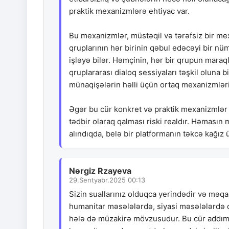
praktik mexanizmlərə ehtiyac var.
Bu mexanizmlər, müstəqil və tərəfsiz bir me
qruplarının hər birinin qəbul edəcəyi bir n
işləyə bilər. Həmçinin, hər bir qrupun maraql
qruplararası dialoq sessiyaları təşkil oluna 
münaqişələrin həlli üçün ortaq mexanizmləri
Əgər bu cür konkret və praktik mexanizmlər n
tədbir olaraq qalması riski realdır. Həmasın 
alındıqda, belə bir platformanın təkcə kağı
Nərgiz Rzayeva
29.Sentyabr.2025 00:13
Sizin suallarınız olduqca yerindədir və məqalə
humanitar məsələlərdə, siyasi məsələlərdə d
hələ də müzakirə mövzusudur. Bu cür addım