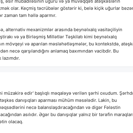
yiş, əsir mübadiləsinin uğuru və ya müvəqqəti atəşkəslərin
mək olar. Keçmiş təcrübələr göstərir ki, belə kiçik uğurlar bəzə
ər zaman tam həllə aparmır.
 alternativ mexanizmlər arasında beynəlxalq vasitəçiliyin
ştirakı və ya Birləşmiş Millətlər Təşkilatı kimi beynəlxalq
əmasın mövqeyi və aparılan məsləhətləşmələr, bu kontekstdə, atəş
əfindən necə qarşılandığını anlamaq baxımından vacibdir. Bu
 lazımdır.
ni müzakirə edir' başlıqlı məqaləyə verilən şərhi oxudum. Şərhd
 atəşkəs danışıqları aparması mühüm məsələdir. Lakin, bu
 məqsədlərini necə balanslaşdıracağından və digər Fələstin
cağından asılıdır. Əgər bu danışıqlar yalnız bir tərəfin maraqlar
ətin olacaq.