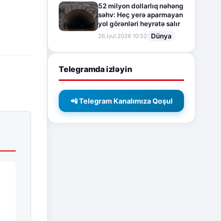
52 milyon dollarlıq nəhəng
səhv: Heç yerə aparmayan
yol görənləri heyrətə salır
Dünya
26.İyul.2026 10:52
Telegramda izləyin
📲 Telegram Kanalımıza Qoşul