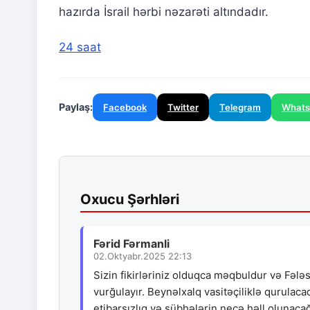
hazırda İsrail hərbi nəzarəti altındadır.
24 saat
Paylaş:
Facebook
Twitter
Telegram
What
Oxucu Şərhləri
Fərid Fərmanli
02.Oktyabr.2025 22:13
Sizin fikirləriniz olduqca məqbuldur və Fəl
vurğulayır. Beynəlxalq vasitəçiliklə qurulaca
etibarsızlıq və şübhələrin necə həll olunaca