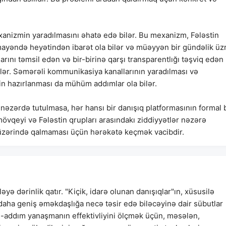
xanizmin yaradılmasını əhatə edə bilər. Bu mexanizm, Fələstin
ümayəndə heyətindən ibarət ola bilər və müəyyən bir gündəlik üz
arını təmsil edən və bir-birinə qarşı transparentlığı təşviq edən
bilər. Səmərəli kommunikasiya kanallarının yaradılması və
n hazırlanması da mühüm addımlar ola bilər.
əzərdə tutulmasa, hər hansı bir danışıq platformasının formal b
mövqeyi və Fələstin qrupları arasındakı ziddiyyətlər nəzərə
z üzərində qalmaması üçün hərəkətə keçmək vacibdir.
yə dərinlik qatır. "Kiçik, idarə olunan danışıqlar"ın, xüsusilə
aha geniş əməkdaşlığa necə təsir edə biləcəyinə dair sübutlar
-addım yanaşmanın effektivliyini ölçmək üçün, məsələn,