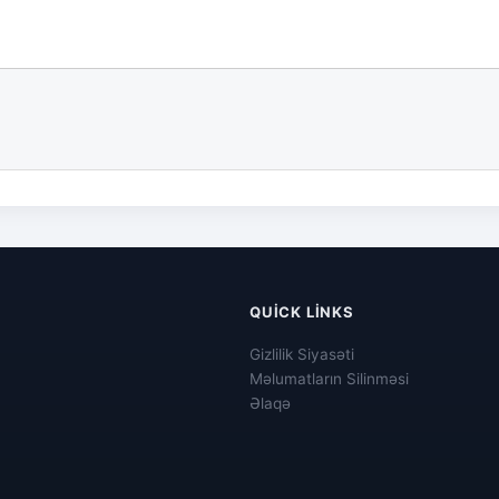
QUICK LINKS
Gizlilik Siyasəti
Məlumatların Silinməsi
Əlaqə