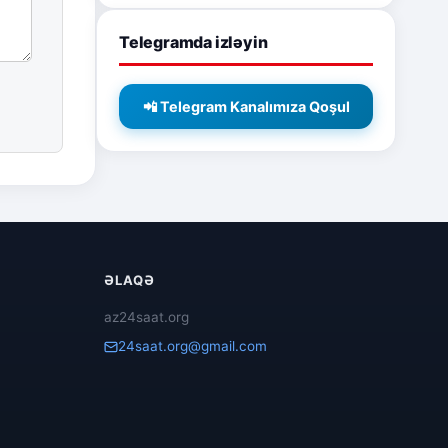
Telegramda izləyin
📲 Telegram Kanalımıza Qoşul
ƏLAQƏ
az24saat.org
24saat.org@gmail.com