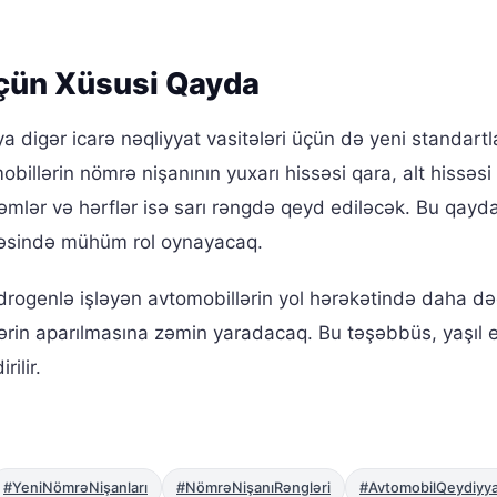
Üçün Xüsusi Qayda
ya digər icarə nəqliyyat vasitələri üçün də yeni standartl
illərin nömrə nişanının yuxarı hissəsi qara, alt hissəsi
əmlər və hərflər isə sarı rəngdə qeyd ediləcək. Bu qayda
nməsində mühüm rol oynayacaq.
drogenlə işləyən avtomobillərin yol hərəkətində daha də
in aparılmasına zəmin yaradacaq. Bu təşəbbüs, yaşıl e
ilir.
#YeniNömrəNişanları
#NömrəNişanıRəngləri
#AvtomobilQeydiyya