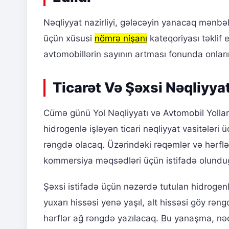
Nəqliyyat nazirliyi, gələcəyin yanacaq mənbə
üçün xüsusi
nömrə nişanı
kateqoriyası təklif 
avtomobillərin sayının artması fonunda onları
Ticarət Və Şəxsi Nəqliyyat
Cümə günü Yol Nəqliyyatı və Avtomobil Yolları
hidrogenlə işləyən ticari nəqliyyat vasitələri 
rəngdə olacaq. Üzərindəki rəqəmlər və hərflər
kommersiya məqsədləri üçün istifadə olunduğ
Şəxsi istifadə üçün nəzərdə tutulan hidrogenl
yuxarı hissəsi yenə yaşıl, alt hissəsi göy rən
hərflər ağ rəngdə yazılacaq. Bu yanaşma, nəql