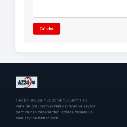
Göndər
Heç bir hüququmuz qorunmur, amma siz
yenə də qorunurmuş kimi davranın və saytda
dərc olunan xəbərlərdən istifadə zamanı 24
saat saytına istinad edin.