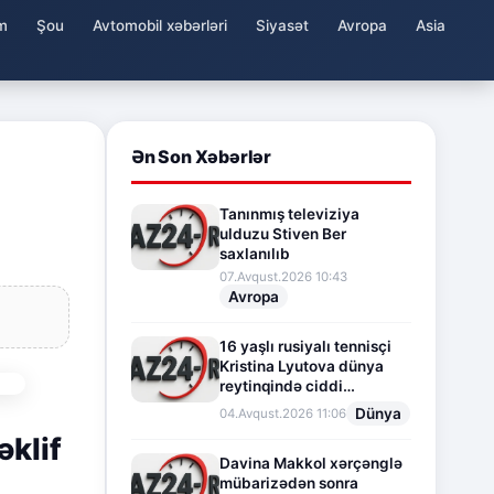
m
Şou
Avtomobil xəbərləri
Siyasət
Avropa
Asia
Ən Son Xəbərlər
Tanınmış televiziya
ulduzu Stiven Ber
saxlanılıb
07.Avqust.2026 10:43
Avropa
16 yaşlı rusiyalı tennisçi
Kristina Lyutova dünya
reytinqində ciddi
irəliləyişə imza atdı
Dünya
04.Avqust.2026 11:06
əklif
Davina Makkol xərçənglə
mübarizədən sonra