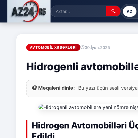
🔍
AZ
30.İyun.2025
AVTOMOBIL XƏBƏRLƏRI
Hidrogenli avtomobillə
🎧 Məqaləni dinlə:
Bu yazı üçün səsli versiya
Hidrogen Avtomobilləri Üç
Edildi