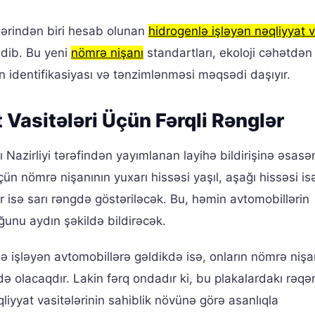
lərindən biri hesab olunan
hidrogenlə işləyən nəqliyyat v
edib. Bu yeni
nömrə nişanı
standartları, ekoloji cəhətdən
n identifikasiyası və tənzimlənməsi məqsədi daşıyır.
 Vasitələri Üçün Fərqli Rənglər
 Nazirliyi tərəfindən yayımlanan layihə bildirişinə əsasə
üçün nömrə nişanının yuxarı hissəsi yaşıl, aşağı hissəsi is
 isə sarı rəngdə göstəriləcək. Bu, həmin avtomobillərin
unu aydın şəkildə bildirəcək.
ə işləyən avtomobillərə gəldikdə isə, onların nömrə nişa
gdə olacaqdır. Lakin fərq ondadır ki, bu plakalardakı rəqə
iyyat vasitələrinin sahiblik növünə görə asanlıqla