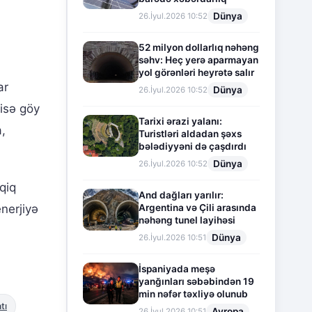
Dünya
26.İyul.2026 10:52
52 milyon dollarlıq nəhəng
səhv: Heç yerə aparmayan
yol görənləri heyrətə salır
ar
Dünya
26.İyul.2026 10:52
 isə göy
Tarixi ərazi yalanı:
,
Turistləri aldadan şəxs
bələdiyyəni də çaşdırdı
Dünya
26.İyul.2026 10:52
qiq
And dağları yarılır:
Argentina və Çili arasında
nerjiyə
nəhəng tunel layihəsi
Dünya
26.İyul.2026 10:51
İspaniyada meşə
yanğınları səbəbindən 19
min nəfər təxliyə olunub
tı
Avropa
26.İyul.2026 10:51