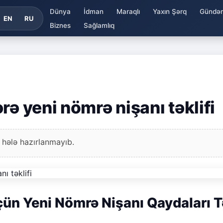
Dünya
İdman
Maraqlı
Yaxın Şərq
Gündə
EN
RU
Biznes
Sağlamlıq
rə yeni nömrə nişanı təklifi
 hələ hazırlanmayıb.
ün Yeni Nömrə Nişanı Qaydaları T