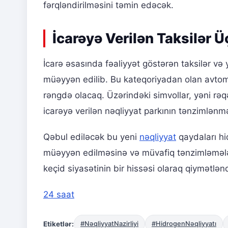
fərqləndirilməsini təmin edəcək.
İcarəyə Verilən Taksilər 
İcarə əsasında fəaliyyət göstərən taksilər və 
müəyyən edilib. Bu kateqoriyadan olan avtomob
rəngdə olacaq. Üzərindəki simvollar, yəni rəq
icarəyə verilən nəqliyyat parkının tənzimlə
Qəbul ediləcək bu yeni
nəqliyyat
qaydaları hi
müəyyən edilməsinə və müvafiq tənzimləmələr
keçid siyasətinin bir hissəsi olaraq qiymətləndir
24 saat
Etiketlər:
#NəqliyyatNazirliyi
#HidrogenNəqliyyatı