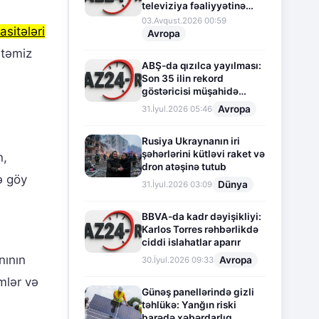
televiziya fəaliyyətinə
fasilə verir
03.Avqust.2026 00:59
asitələri
Avropa
 təmiz
ABŞ-da qızılca yayılması:
Son 35 ilin rekord
göstəricisi müşahidə
olunur
Avropa
31.İyul.2026 05:46
Rusiya Ukraynanın iri
şəhərlərini kütləvi raket və
n,
dron atəşinə tutub
ə göy
Dünya
31.İyul.2026 03:09
BBVA-da kadr dəyişikliyi:
Karlos Torres rəhbərlikdə
ciddi islahatlar aparır
nının
Avropa
30.İyul.2026 09:33
mlər və
Günəş panellərində gizli
təhlükə: Yanğın riski
barədə xəbərdarlıq