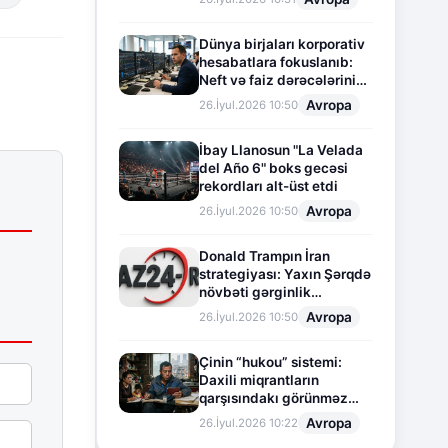
Dünya birjaları korporativ
hesabatlara fokuslanıb:
Neft və faiz dərəcələrinin
təsiri altında cari vəziyyət
Avropa
26.İyul.2026 10:50
İbay Llanosun "La Velada
del Año 6" boks gecəsi
rekordları alt-üst etdi
Avropa
26.İyul.2026 10:50
Donald Trampın İran
strategiyası: Yaxın Şərqdə
növbəti gərginlik
mərhələsi
Avropa
26.İyul.2026 10:50
Çinin “hukou” sistemi:
Daxili miqrantların
qarşısındakı görünməz
sədd
Avropa
26.İyul.2026 10:22