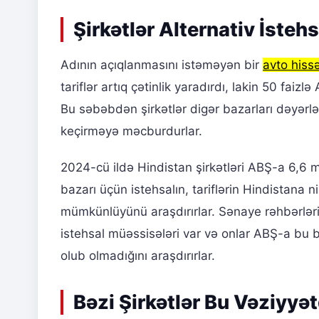
Şirkətlər Alternativ İstehs
Adının açıqlanmasını istəməyən bir
avto hissə
tariflər artıq çətinlik yaradırdı, lakin 50 fai
Bu səbəbdən şirkətlər digər bazarları dəyərl
keçirməyə məcburdurlar.
2024-cü ildə Hindistan şirkətləri ABŞ-a 6,6 m
bazarı üçün istehsalın, tariflərin Hindistana
mümkünlüyünü araşdırırlar. Sənaye rəhbərlərind
istehsal müəssisələri var və onlar ABŞ-a b
olub olmadığını araşdırırlar.
Bəzi Şirkətlər Bu Vəziyyə