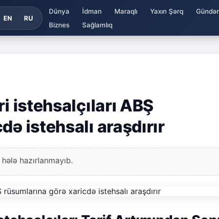
Dünya
İdman
Maraqlı
Yaxın Şərq
Gündə
EN
RU
Biznes
Sağlamlıq
i istehsalçıları ABŞ
də istehsalı araşdırır
 hələ hazırlanmayıb.