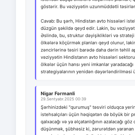
göstərir. Bu vəziyyətin uzunmüddətli təsirlə
Cavab: Bu şərh, Hindistan avto hissələri isteh
düzgün şəkildə qeyd edir. Lakin, bu vəziyyəti
Əslində, bu, struktur dəyişiklikləri və strate
ölkələrə köçürmək planları qeyd olunur, lak
zəncirlərinə təsiri barədə daha dərin təhlil
vəziyyətin Hindistanın avto hissələri sekto
ölkələr üçün hansı yeni imkanlar yaradacağı d
strategiyalarının yenidən dəyərləndirilməsi ü
Nigar Fərmanli
29.Sentyabr.2025 00:39
Şərhinizdəki "qurumuş" təsviri olduqca yerind
istehsalçıları üçün həqiqətən də böyük bir p
qalxacağı və ya əlçatanlığının azalacağı göz 
düşünmək, şübhəsiz ki, zərurətdən yaranan a