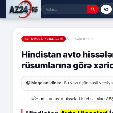
🔍
AZ
28.Avqust.2025
AVTOMOBIL XƏBƏRLƏRI
Hindistan avto hissələr
rüsumlarına görə xaric
🎧 Məqaləni dinlə:
Bu yazı üçün səsli versiya