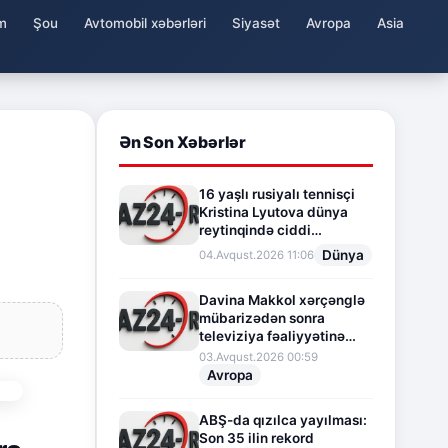
m
Şou
Avtomobil xəbərləri
Siyasət
Avropa
Asia
Ən Son Xəbərlər
16 yaşlı rusiyalı tennisçi
Kristina Lyutova dünya
reytinqində ciddi
irəliləyişə imza atdı
Dünya
04.Avqust.2026 11:06
Davina Makkol xərçənglə
mübarizədən sonra
televiziya fəaliyyətinə
fasilə verir
03.Avqust.2026 00:59
Avropa
ABŞ-da qızılca yayılması:
Son 35 ilin rekord