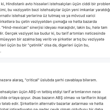
ə ki, Hindistanlı avto hissələri istehsalçıları üçün ciddi bir proble
mi, bu vəziyyətin bəzi istehsalçılar üçün yeni imkanlar yaratdığ
ernativ istehsal yerlərinə üz tutmaq və ya mövcud xarici
şirkətlərə bu çətin vəziyyətdən çıxmağa və hətta bazarda
Hind-mexican" sinerjisi ideyası maraqlıdır, lakin bu, hələ tam
r. Gerçək vəziyyət isə budur ki, bu tarif artımları nəticəsində
 müəyyən bir azalma baş verib və şirkətlər artıq bu vəziyyətə
əri üçün bu bir "çətinlik" olsa da, digərləri üçün bu,
.
əzərə alaraq, "critical" üslubda şərhi cavablaya bilərəm.
ehsalçıları üçün ABŞ-ın tətbiq etdiyi tarif artımlarının necə
ildə ortaya qoyur. Əsas bazarın ABŞ olması və tariflərin ikiqat
tələb edir. Şirkətlərin alternativ bazarlar axtarması və hətta
qlobal iqtisadiyyatın nə qədər çevik olmalı olduğunu bir daha