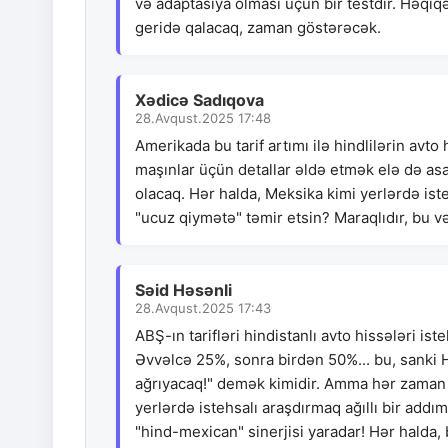
və adaptasiya olması üçün bir testdir. Həqiqə
geridə qalacaq, zaman göstərəcək.
Xədicə Sadıqova
28.Avqust.2025 17:48
Amerikada bu tarif artımı ilə hindlilərin avto 
maşınlar üçün detallar əldə etmək elə də asa
olacaq. Hər halda, Meksika kimi yerlərdə iste
"ucuz qiymətə" təmir etsin? Maraqlıdır, bu v
Səid Həsənli
28.Avqust.2025 17:43
ABŞ-ın tarifləri hindistanlı avto hissələri ist
Əvvəlcə 25%, sonra birdən 50%... bu, sanki H
ağrıyacaq!" demək kimidir. Amma hər zaman o
yerlərdə istehsalı araşdırmaq ağıllı bir addım
"hind-mexican" sinerjisi yaradar! Hər halda, 