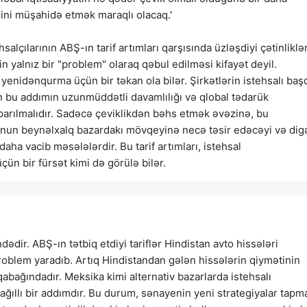
rini müşahidə etmək maraqlı olacaq.'
salçılarının ABŞ-ın tarif artımları qarşısında üzləşdiyi çətinliklər
n yalnız bir "problem" olaraq qəbul edilməsi kifayət deyil.
ji yenidənqurma üçün bir təkan ola bilər. Şirkətlərin istehsalı baş
in bu addımın uzunmüddətli davamlılığı və qlobal tədarük
 aparılmalıdır. Sadəcə çeviklikdən bəhs etmək əvəzinə, bu
runun beynəlxalq bazardakı mövqeyinə necə təsir edəcəyi və dig
aha vacib məsələlərdir. Bu tarif artımları, istehsal
çün bir fürsət kimi də görülə bilər.
ədir. ABŞ-ın tətbiq etdiyi tariflər Hindistan avto hissələri
roblem yaradıb. Artıq Hindistandan gələn hissələrin qiymətinin
qabağındadır. Meksika kimi alternativ bazarlarda istehsalı
ğıllı bir addımdır. Bu durum, sənayenin yeni strategiyalar tapm