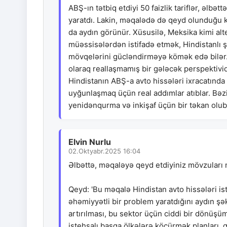
ABŞ-ın tətbiq etdiyi 50 faizlik tariflər, əlbətt
yaratdı. Lakin, məqalədə də qeyd olunduğu ki
da aydın görünür. Xüsusilə, Meksika kimi alt
müəssisələrdən istifadə etmək, Hindistanlı 
mövqelərini gücləndirməyə kömək edə bilər. "
olaraq reallaşmamış bir gələcək perspektividi
Hindistanın ABŞ-a avto hissələri ixracatında
uyğunlaşmaq üçün real addımlar atıblar. Bəzil
yenidənqurma və inkişaf üçün bir təkan olub
Elvin Nurlu
02.Oktyabr.2025 16:04
Əlbəttə, məqaləyə qeyd etdiyiniz mövzuları n
Qeyd: 'Bu məqalə Hindistan avto hissələri ist
əhəmiyyətli bir problem yaratdığını aydın şək
artırılması, bu sektor üçün ciddi bir dönüşüm 
istehsalı başqa ölkələrə köçürmək planları, 