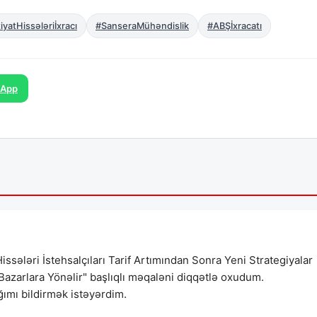
yatHissələriİxracı
#SanseraMühəndislik
#ABŞİxracatı
sApp
ssələri İstehsalçıları Tarif Artımından Sonra Yeni Strategiyalar
v Bazarlara Yönəlir" başlıqlı məqaləni diqqətlə oxudum.
ğımı bildirmək istəyərdim.