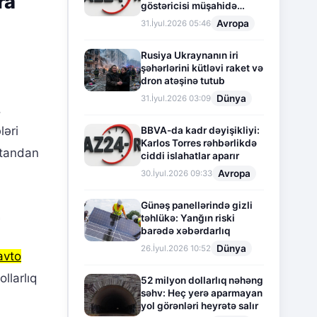
ra
göstəricisi müşahidə
olunur
Avropa
31.İyul.2026 05:46
Rusiya Ukraynanın iri
şəhərlərini kütləvi raket və
dron atəşinə tutub
Dünya
31.İyul.2026 03:09
.
ləri
BBVA-da kadr dəyişikliyi:
Karlos Torres rəhbərlikdə
standan
ciddi islahatlar aparır
Avropa
30.İyul.2026 09:33
Günəş panellərində gizli
təhlükə: Yanğın riski
barədə xəbərdarlıq
Dünya
26.İyul.2026 10:52
avto
llarlıq
52 milyon dollarlıq nəhəng
səhv: Heç yerə aparmayan
yol görənləri heyrətə salır