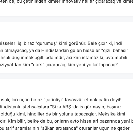
tən də, bu çətinlikdən kimlər innovativ həllər çıxaracaq və kiml
hissələri işi biraz "qurumuş" kimi görünür. Belə çıxır ki, indi
n olmayacaq, ya da Hindistandan gələn hissələr "qızıl bahası"
hsalı düşünmək ağıllı addımdır, axı kim istəməz ki, avtomobili
əziyyətdən kim "dərs" çıxaracaq, kim yeni yollar tapacaq?
ehsalçıları üçün bir az "çətinliyi" təsəvvür etmək çətin deyil!
indistanlı istehsalçılara "Sizə ABŞ-da iş görməyin, başınız
lduğu kimi, hindlilər də bir yolunu tapacaqlar. Meksika kimi
dır. Kim bilir, bəlkə də bu, onların avto hissələri bazarında yeni b
bu tarif artımlarının "sükan arxasında" oturanlar üçün nə qədər