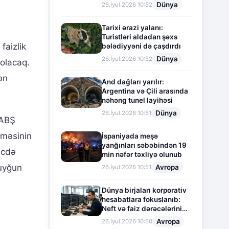
Dünya
26.İyul.2026 10:52
Tarixi ərazi yalanı:
Turistləri aldadan şəxs
faizlik
bələdiyyəni də çaşdırdı
Dünya
26.İyul.2026 10:52
 olacaq.
ən
And dağları yarılır:
Argentina və Çili arasında
nəhəng tunel layihəsi
Dünya
26.İyul.2026 10:51
 ABŞ
lməsinin
İspaniyada meşə
yanğınları səbəbindən 19
ricdə
min nəfər təxliyə olunub
əuyğun
Avropa
26.İyul.2026 10:51
Dünya birjaları korporativ
hesabatlara fokuslanıb:
Neft və faiz dərəcələrinin
təsiri altında cari vəziyyət
Avropa
26.İyul.2026 10:50