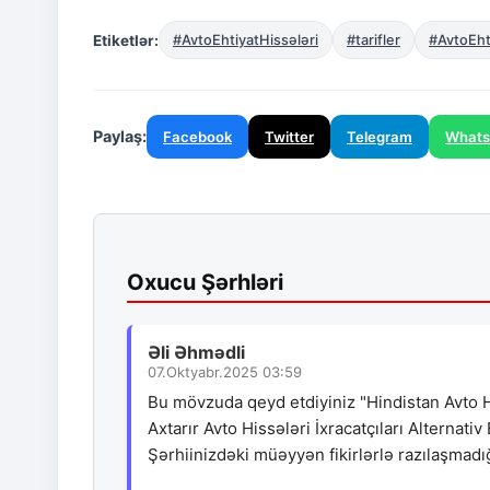
Etiketlər:
#AvtoEhtiyatHissələri
#tarifler
#AvtoEhti
Paylaş:
Facebook
Twitter
Telegram
What
Oxucu Şərhləri
Əli Əhmədli
07.Oktyabr.2025 03:59
Bu mövzuda qeyd etdiyiniz "Hindistan Avto Hi
Axtarır Avto Hissələri İxracatçıları Alternati
Şərhiinizdəki müəyyən fikirlərlə razılaşmadı