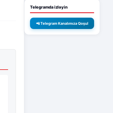
Telegramda izləyin
📲 Telegram Kanalımıza Qoşul