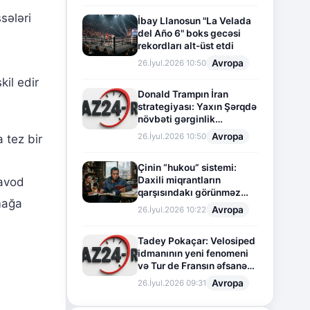
sələri
İbay Llanosun "La Velada
del Año 6" boks gecəsi
rekordları alt-üst etdi
Avropa
26.İyul.2026 10:50
kil edir
Donald Trampın İran
strategiyası: Yaxın Şərqdə
növbəti gərginlik
mərhələsi
Avropa
26.İyul.2026 10:50
 tez bir
Çinin “hukou” sistemi:
Daxili miqrantların
zavod
qarşısındakı görünməz
mağa
sədd
Avropa
26.İyul.2026 10:22
Tadey Pokaçar: Velosiped
idmanının yeni fenomeni
və Tur de Fransın əfsanəvi
səhifəsi
Avropa
26.İyul.2026 09:31