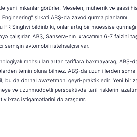
də yeni imkanlar görürlər. Məsələn, mühərrik və şassi his
 Engineering" şirkəti ABŞ-da zavod qurma planlarını
ru FR Singhvi bildirib ki, onlar artıq bir müəssisə qurmağı
ə çalışırlar. ABŞ, Sansera-nın ixracatının 6-7 faizini təş
ı sərnişin avtomobili istehsalçısı var.
nologiyalı məhsulları artan tariflərə baxmayaraq, ABŞ-da
lərdən təmin oluna bilməz. ABŞ-da uzun illərdən sonra
l, bu da dərhal əvəzetməni qeyri-praktik edir. Yeni bir 
əyə və uzunmüddətli perspektivdə tarif risklərini azalt
iv ixrac istiqamətlərini də araşdırır.