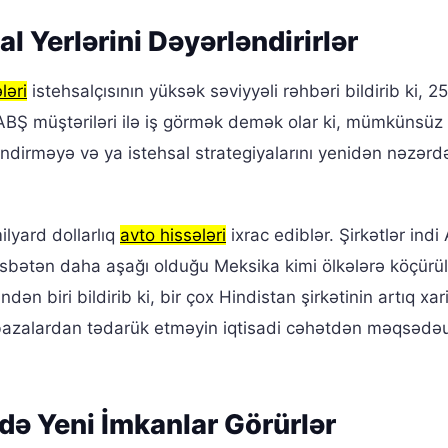
al Yerlərini Dəyərləndirirlər
ləri
istehsalçısının yüksək səviyyəli rəhbəri bildirib ki, 25 
zlə ABŞ müştəriləri ilə iş görmək demək olar ki, mümkünsüz
əndirməyə və ya istehsal strategiyalarını yenidən nəzərd
ilyard dollarlıq
avto hissələri
ixrac ediblər. Şirkətlər indi
 nisbətən daha aşağı olduğu Meksika kimi ölkələrə köçürü
ən biri bildirib ki, bir çox Hindistan şirkətinin artıq xa
u bazalardan tədarük etməyin iqtisadi cəhətdən məqsəd
tdə Yeni İmkanlar Görürlər