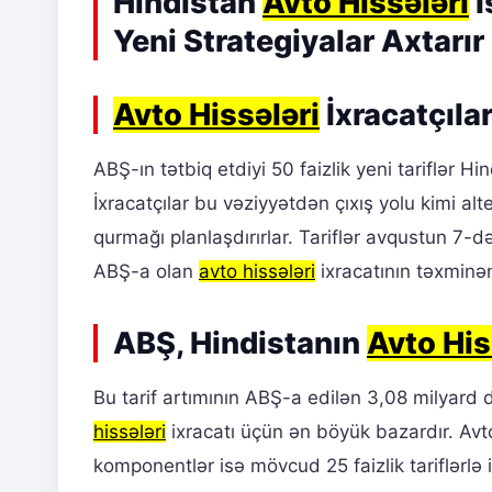
Hindistan
Avto Hissələri
İ
Yeni Strategiyalar Axtarır
Avto Hissələri
İxracatçılar
ABŞ-ın tətbiq etdiyi 50 faizlik yeni tariflər H
İxracatçılar bu vəziyyətdən çıxış yolu kimi al
qurmağı planlaşdırırlar. Tariflər avqustun 7-
ABŞ-a olan
avto hissələri
ixracatının təxminən
ABŞ, Hindistanın
Avto His
Bu tarif artımının ABŞ-a edilən 3,08 milyard d
hissələri
ixracatı üçün ən böyük bazardır. Avto
komponentlər isə mövcud 25 faizlik tariflərl