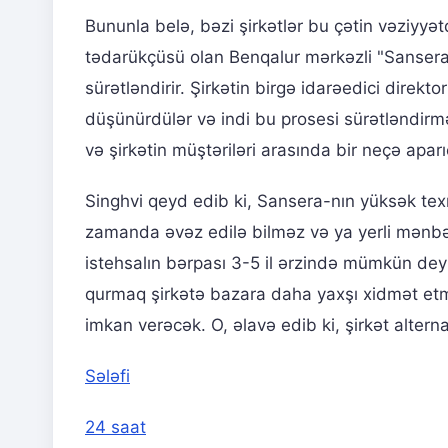
Bununla belə, bəzi şirkətlər bu çətin vəziyyət
tədarükçüsü olan Benqalur mərkəzli "Sansera
sürətləndirir. Şirkətin birgə idarəedici direkto
düşünürdülər və indi bu prosesi sürətləndirməy
və şirkətin müştəriləri arasında bir neçə aparıc
Singhvi qeyd edib ki, Sansera-nın yüksək tex
zamanda əvəz edilə bilməz və ya yerli mənbə
istehsalın bərpası 3-5 il ərzində mümkün deyi
qurmaq şirkətə bazara daha yaxşı xidmət etm
imkan verəcək. O, əlavə edib ki, şirkət alternat
Sələfi
24 saat