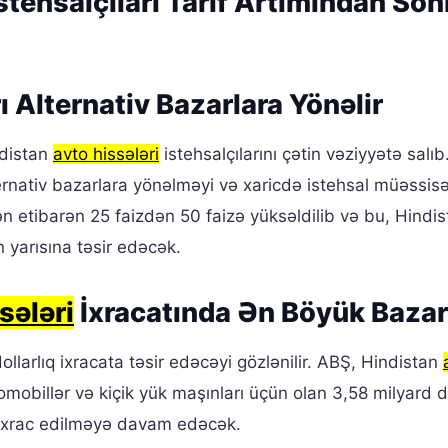
stehsalçıları Tarif Artımından Son
ı Alternativ Bazarlara Yönəlir
indistan
avto hissələri
istehsalçılarını çətin vəziyyətə salıb
ternativ bazarlara yönəlməyi və xaricdə istehsal müəssisə
dən etibarən 25 faizdən 50 faizə yüksəldilib və bu, Hindi
 yarısına təsir edəcək.
sələri
İxracatında Ən Böyük Bazar
ollarlıq ixracata təsir edəcəyi gözlənilir. ABŞ, Hindistan
mobillər və kiçik yük maşınları üçün olan 3,58 milyard do
ə ixrac edilməyə davam edəcək.