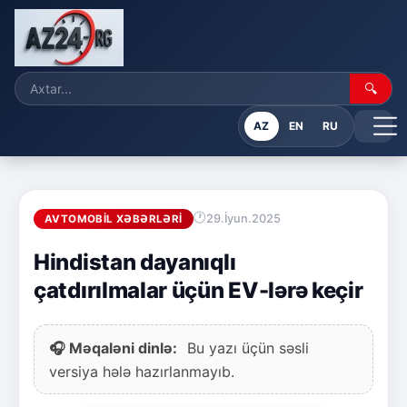
🔍
AZ
EN
RU
29.İyun.2025
AVTOMOBIL XƏBƏRLƏRI
Hindistan dayanıqlı
çatdırılmalar üçün EV-lərə keçir
🎧 Məqaləni dinlə:
Bu yazı üçün səsli
versiya hələ hazırlanmayıb.