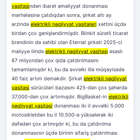
vasitəsi
ndən ibarət əməliyyat donanması
mərhələsinə çatdıqdan sonra, şirkət altı ay
ərzində
elektrikli nəqliyyat vasitələri
xəttini üçdə
birdən çox genişləndirmişdir. Blinkit sürətli ticarət
brendinin də sahibi olan Eternal şirkəti 2025-ci
maliyyə ilində
elektrikli nəqliyyat vasitəsi
əsaslı
87 milyondan çox qida çatdırılmasını
tamamlamışdır ki, bu da əvvəlki illə müqayisədə
40 faiz artım deməkdir. Şirkət
elektrikli nəqliyyat
vasitəsi
sürücüləri bazasını 425-dən çox şəhərdə
37.000-dən çox artırmışdır. BigBasket-in
elektrikli
nəqliyyat vasitəsi
donanması iki il əvvəlki 5.000
motosikletdən bu il 10.500-ə yüksələrək iki
dəfədən çox artmışdır ki, bu da çatdırılma
donanmasının üçdə birinin sifariş çatdırılması