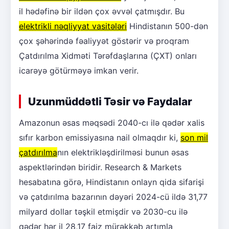
il hədəfinə bir ildən çox əvvəl çatmışdır. Bu
elektrikli nəqliyyat vasitələri
Hindistanın 500-dən
çox şəhərində fəaliyyət göstərir və proqram
Çatdırılma Xidməti Tərəfdaşlarına (ÇXT) onları
icarəyə götürməyə imkan verir.
Uzunmüddətli Təsir və Faydalar
Amazonun əsas məqsədi 2040-cı ilə qədər xalis
sıfır karbon emissiyasına nail olmaqdır ki,
son mil
çatdırılma
nın elektrikləşdirilməsi bunun əsas
aspektlərindən biridir. Research & Markets
hesabatına görə, Hindistanın onlayn qida sifarişi
və çatdırılma bazarının dəyəri 2024-cü ildə 31,77
milyard dollar təşkil etmişdir və 2030-cu ilə
qədər hər il 28,17 faiz mürəkkəb artımla