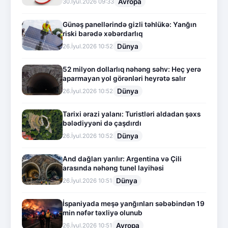
Avropa
30.İyul.2026 09:33
Günəş panellərində gizli təhlükə: Yanğın
riski barədə xəbərdarlıq
Dünya
26.İyul.2026 10:52
52 milyon dollarlıq nəhəng səhv: Heç yerə
aparmayan yol görənləri heyrətə salır
Dünya
26.İyul.2026 10:52
Tarixi ərazi yalanı: Turistləri aldadan şəxs
bələdiyyəni də çaşdırdı
Dünya
26.İyul.2026 10:52
And dağları yarılır: Argentina və Çili
arasında nəhəng tunel layihəsi
Dünya
26.İyul.2026 10:51
İspaniyada meşə yanğınları səbəbindən 19
min nəfər təxliyə olunub
Avropa
26.İyul.2026 10:51