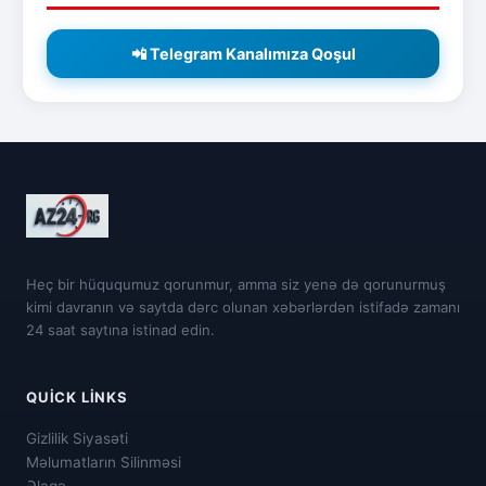
📲 Telegram Kanalımıza Qoşul
Heç bir hüququmuz qorunmur, amma siz yenə də qorunurmuş
kimi davranın və saytda dərc olunan xəbərlərdən istifadə zamanı
24 saat saytına istinad edin.
QUICK LINKS
Gizlilik Siyasəti
Məlumatların Silinməsi
Əlaqə