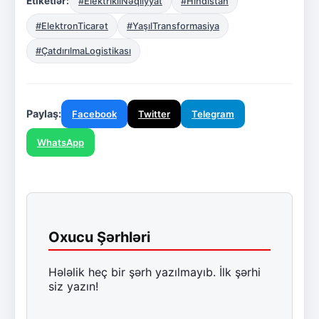
Etiketlər:
#ElektrikliNəqliyyat
#Hindistan
#ElektronTicarət
#YaşılTransformasiya
#ÇatdırılmaLogistikası
Paylaş:
Facebook
Twitter
Telegram
WhatsApp
Oxucu Şərhləri
Hələlik heç bir şərh yazılmayıb. İlk şərhi
siz yazın!