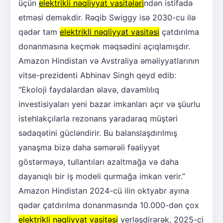
üçün
elektrikli nəqliyyat vasitələri
ndən istifadə
etməsi deməkdir. Rəqib Swiggy isə 2030-cu ilə
qədər tam
elektrikli nəqliyyat vasitəsi
çatdırılma
donanmasına keçmək məqsədini açıqlamışdır.
Amazon Hindistan və Avstraliya əməliyyatlarının
vitse-prezidenti Abhinav Singh qeyd edib:
“Ekoloji faydalardan əlavə, davamlılıq
investisiyaları yeni bazar imkanları açır və şüurlu
istehlakçılarla rezonans yaradaraq müştəri
sədaqətini gücləndirir. Bu balanslaşdırılmış
yanaşma bizə daha səmərəli fəaliyyət
göstərməyə, tullantıları azaltmağa və daha
dayanıqlı bir iş modeli qurmağa imkan verir.”
Amazon Hindistan 2024-cü ilin oktyabr ayına
qədər çatdırılma donanmasında 10.000-dən çox
elektrikli nəqliyyat vasitəsi
yerləşdirərək, 2025-ci