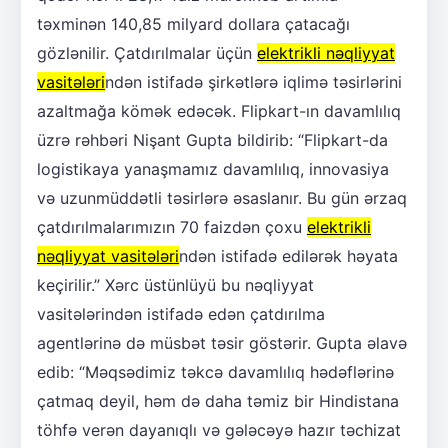
təxminən 140,85 milyard dollara çatacağı
gözlənilir. Çatdırılmalar üçün
elektrikli nəqliyyat
vasitələri
ndən istifadə şirkətlərə iqlimə təsirlərini
azaltmağa kömək edəcək. Flipkart-ın davamlılıq
üzrə rəhbəri Nişant Gupta bildirib: “Flipkart-da
logistikaya yanaşmamız davamlılıq, innovasiya
və uzunmüddətli təsirlərə əsaslanır. Bu gün ərzaq
çatdırılmalarımızın 70 faizdən çoxu
elektrikli
nəqliyyat vasitələri
ndən istifadə edilərək həyata
keçirilir.” Xərc üstünlüyü bu nəqliyyat
vasitələrindən istifadə edən çatdırılma
agentlərinə də müsbət təsir göstərir. Gupta əlavə
edib: “Məqsədimiz təkcə davamlılıq hədəflərinə
çatmaq deyil, həm də daha təmiz bir Hindistana
töhfə verən dayanıqlı və gələcəyə hazır təchizat