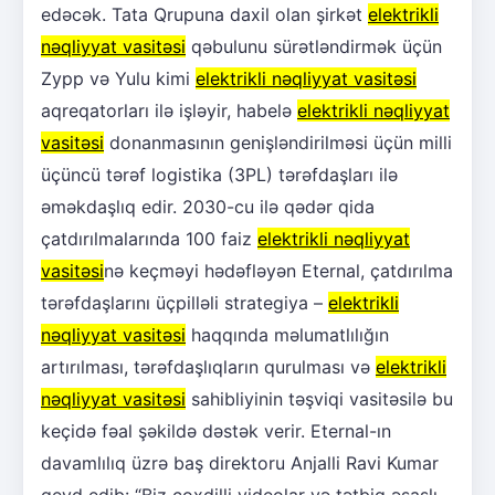
edəcək. Tata Qrupuna daxil olan şirkət
elektrikli
nəqliyyat vasitəsi
qəbulunu sürətləndirmək üçün
Zypp və Yulu kimi
elektrikli nəqliyyat vasitəsi
aqreqatorları ilə işləyir, habelə
elektrikli nəqliyyat
vasitəsi
donanmasının genişləndirilməsi üçün milli
üçüncü tərəf logistika (3PL) tərəfdaşları ilə
əməkdaşlıq edir. 2030-cu ilə qədər qida
çatdırılmalarında 100 faiz
elektrikli nəqliyyat
vasitəsi
nə keçməyi hədəfləyən Eternal, çatdırılma
tərəfdaşlarını üçpilləli strategiya –
elektrikli
nəqliyyat vasitəsi
haqqında məlumatlılığın
artırılması, tərəfdaşlıqların qurulması və
elektrikli
nəqliyyat vasitəsi
sahibliyinin təşviqi vasitəsilə bu
keçidə fəal şəkildə dəstək verir. Eternal-ın
davamlılıq üzrə baş direktoru Anjalli Ravi Kumar
qeyd edib: “Biz çoxdilli videolar və tətbiq əsaslı