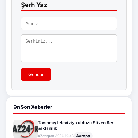
Şərh Yaz
Göndər
Ən Son Xəbərlər
Tanınmış televiziya ulduzu Stiven Ber
saxlanılıb
Avropa
07.Avqust.2026 10:43