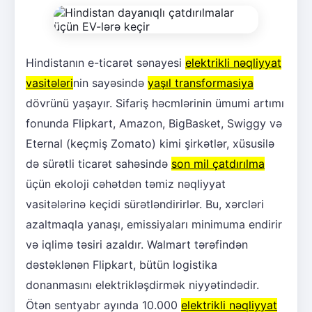
Hindistanın e-ticarət sənayesi
elektrikli nəqliyyat
vasitələri
nin sayəsində
yaşıl transformasiya
dövrünü yaşayır. Sifariş həcmlərinin ümumi artımı
fonunda Flipkart, Amazon, BigBasket, Swiggy və
Eternal (keçmiş Zomato) kimi şirkətlər, xüsusilə
də sürətli ticarət sahəsində
son mil çatdırılma
üçün ekoloji cəhətdən təmiz nəqliyyat
vasitələrinə keçidi sürətləndirirlər. Bu, xərcləri
azaltmaqla yanaşı, emissiyaları minimuma endirir
və iqlimə təsiri azaldır. Walmart tərəfindən
dəstəklənən Flipkart, bütün logistika
donanmasını elektrikləşdirmək niyyətindədir.
Ötən sentyabr ayında 10.000
elektrikli nəqliyyat