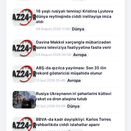
16 yaşlı rusiyalı tennisçi Kristina Lyutova
dünya reytinqində ciddi irəliləyişə imza
atdı
Dünya
04.Avqust.2026 11:06
Davina Makkol xərçənglə mübarizədən
sonra televiziya fəaliyyətinə fasilə verir
Avropa
03.Avqust.2026 00:59
ABŞ-da qızılca yayılması: Son 35 ilin
rekord göstəricisi müşahidə olunur
Avropa
31.İyul.2026 05:46
Rusiya Ukraynanın iri şəhərlərini kütləvi
raket və dron atəşinə tutub
Dünya
31.İyul.2026 03:09
BBVA-da kadr dəyişikliyi: Karlos Torres
rəhbərlikdə ciddi islahatlar aparır