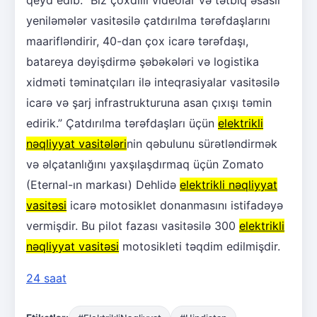
yeniləmələr vasitəsilə çatdırılma tərəfdaşlarını
maarifləndirir, 40-dan çox icarə tərəfdaşı,
batareya dəyişdirmə şəbəkələri və logistika
xidməti təminatçıları ilə inteqrasiyalar vasitəsilə
icarə və şarj infrastrukturuna asan çıxışı təmin
edirik.” Çatdırılma tərəfdaşları üçün
elektrikli
nəqliyyat vasitələri
nin qəbulunu sürətləndirmək
və əlçatanlığını yaxşılaşdırmaq üçün Zomato
(Eternal-ın markası) Dehlidə
elektrikli nəqliyyat
vasitəsi
icarə motosiklet donanmasını istifadəyə
vermişdir. Bu pilot fazası vasitəsilə 300
elektrikli
nəqliyyat vasitəsi
motosikleti təqdim edilmişdir.
24 saat