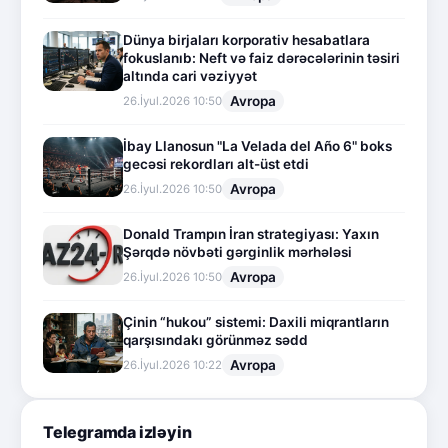
Dünya birjaları korporativ hesabatlara
fokuslanıb: Neft və faiz dərəcələrinin təsiri
altında cari vəziyyət
Avropa
26.İyul.2026 10:50
İbay Llanosun "La Velada del Año 6" boks
gecəsi rekordları alt-üst etdi
Avropa
26.İyul.2026 10:50
Donald Trampın İran strategiyası: Yaxın
Şərqdə növbəti gərginlik mərhələsi
Avropa
26.İyul.2026 10:50
Çinin “hukou” sistemi: Daxili miqrantların
qarşısındakı görünməz sədd
Avropa
26.İyul.2026 10:22
Telegramda izləyin