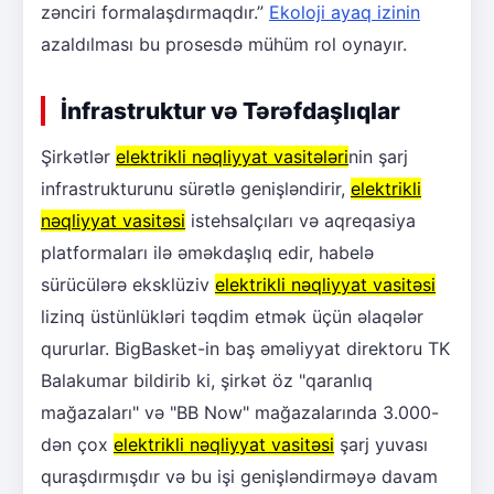
zənciri formalaşdırmaqdır.”
Ekoloji ayaq izinin
azaldılması bu prosesdə mühüm rol oynayır.
İnfrastruktur və Tərəfdaşlıqlar
Şirkətlər
elektrikli nəqliyyat vasitələri
nin şarj
infrastrukturunu sürətlə genişləndirir,
elektrikli
nəqliyyat vasitəsi
istehsalçıları və aqreqasiya
platformaları ilə əməkdaşlıq edir, habelə
sürücülərə eksklüziv
elektrikli nəqliyyat vasitəsi
lizinq üstünlükləri təqdim etmək üçün əlaqələr
qururlar. BigBasket-in baş əməliyyat direktoru TK
Balakumar bildirib ki, şirkət öz "qaranlıq
mağazaları" və "BB Now" mağazalarında 3.000-
dən çox
elektrikli nəqliyyat vasitəsi
şarj yuvası
quraşdırmışdır və bu işi genişləndirməyə davam