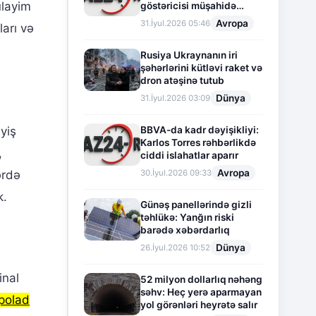
ülayim
göstəricisi müşahidə
olunur
Avropa
31.İyul.2026 05:46
arı və
Rusiya Ukraynanın iri
şəhərlərini kütləvi raket və
dron atəşinə tutub
Dünya
31.İyul.2026 03:09
BBVA-da kadr dəyişikliyi:
yiş
Karlos Torres rəhbərlikdə
,
ciddi islahatlar aparır
Avropa
30.İyul.2026 09:33
ərdə
k.
Günəş panellərində gizli
təhlükə: Yanğın riski
barədə xəbərdarlıq
Dünya
26.İyul.2026 10:52
inal
52 milyon dollarlıq nəhəng
səhv: Heç yerə aparmayan
polad
yol görənləri heyrətə salır