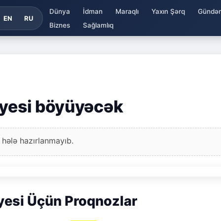
Dünya
İdman
Maraqlı
Yaxın Şərq
Gündə
EN
RU
Biznes
Sağlamlıq
ayesi böyüyəcək
 hələ hazırlanmayıb.
esi Üçün Proqnozlar