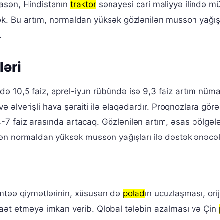
sasən, Hindistanın
traktor
sənayesi cari maliyyə ilində m
k. Bu artım, normaldan yüksək gözlənilən musson yağışl
.
əri
ədə 10,5 faiz, aprel-iyun rübündə isə 9,3 faiz artım nüma
ə əlverişli hava şəraiti ilə əlaqədardır. Proqnozlara görə
4-7 faiz arasında artacaq. Gözlənilən artım, əsas bölgəl
nilən normaldan yüksək musson yağışları ilə dəstəklənəcə
 əmtəə qiymətlərinin, xüsusən də
polad
ın ucuzlaşması, orij
naət etməyə imkan verib. Qlobal tələbin azalması və Çin