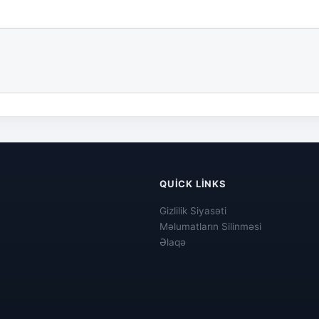
QUICK LINKS
Gizlilik Siyasəti
Məlumatların Silinməsi
Əlaqə