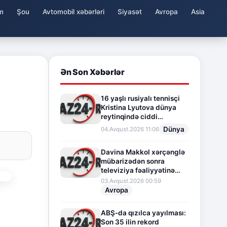
m
Şou
Avtomobil xəbərləri
Siyasət
Avropa
Asia
Ən Son Xəbərlər
16 yaşlı rusiyalı tennisçi
Kristina Lyutova dünya
reytinqində ciddi
irəliləyişə imza atdı
Dünya
04.Avqust.2026 11:06
Davina Makkol xərçənglə
mübarizədən sonra
televiziya fəaliyyətinə
fasilə verir
03.Avqust.2026 00:59
Avropa
ABŞ-da qızılca yayılması:
Son 35 ilin rekord