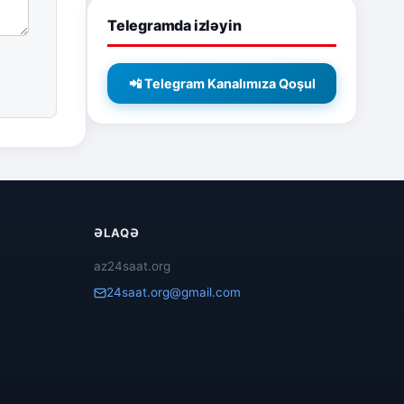
Telegramda izləyin
📲 Telegram Kanalımıza Qoşul
ƏLAQƏ
az24saat.org
24saat.org@gmail.com