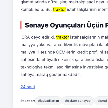
qiymətlərində düzəlişlər, makroiqtisadi qeyr
kömək edib. Bu,
traktor
istehsalçılarının mən
Sənaye Oyunçuları Üçün P
ICRA qeyd edir ki,
traktor
istehsalçılarının mal
maliyyə yükü və rahat likvidlik mövqeləri ilə əl
maliyyə ili ərzində OEM-lərin kredit profilin
sahəsində ehtiyatlı nikbinlik şəraitində fiskal
texnologiya təkmilləşdirilməsinə investisiya 
sahəyə maraq göstərməkdədir.
24 saat
Etiketlər:
#iqtisadi artım
#traktor sənayesi
#kənd 