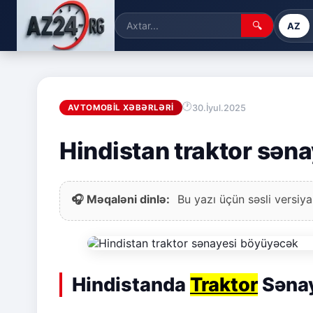
🔍
AZ
30.İyul.2025
AVTOMOBIL XƏBƏRLƏRI
Hindistan traktor sən
🎧 Məqaləni dinlə:
Bu yazı üçün səsli versiya
Hindistanda
Traktor
Sənay