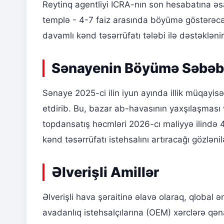
Reytinq agentliyi ICRA-nın son hesabatına ə
templə - 4-7 faiz arasında böyümə göstərəcə
davamlı kənd təsərrüfatı tələbi ilə dəstəklənir
Sənayenin Böyümə Səbəbl
Sənaye 2025-ci ilin iyun ayında illik müqayis
etdirib. Bu, bazar ab-havasının yaxşılaşması v
topdansatış həcmləri 2026-cı maliyyə ilində 
kənd təsərrüfatı istehsalını artıracağı gözlə
Əlverişli Amillər
Əlverişli hava şəraitinə əlavə olaraq, qlobal
avadanlıq istehsalçılarına (OEM) xərclərə qə