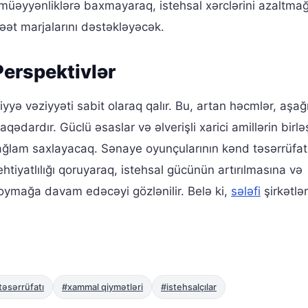
i-müəyyənliklərə baxmayaraq, istehsal xərclərini azaltma
fəət marjalarını dəstəkləyəcək.
erspektivlər
iyyə vəziyyəti sabit olaraq qalır. Bu, artan həcmlər, aşağ
aqədardır. Güclü əsaslar və əlverişli xarici amillərin birl
i sağlam saxlayacaq. Sənaye oyunçularının kənd təsərrüfat
 ehtiyatlılığı qoruyaraq, istehsal gücünün artırılmasına və
qoymağa davam edəcəyi gözlənilir. Belə ki,
sələfi
şirkətlə
təsərrüfatı
#xammal qiymətləri
#istehsalçılar