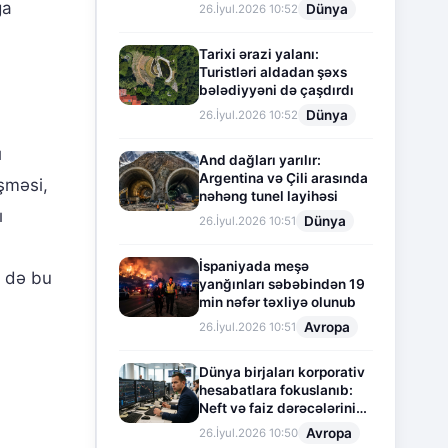
ğa
Dünya
26.İyul.2026 10:52
Tarixi ərazi yalanı:
Turistləri aldadan şəxs
bələdiyyəni də çaşdırdı
Dünya
26.İyul.2026 10:52
ı
And dağları yarılır:
Argentina və Çili arasında
əşməsi,
nəhəng tunel layihəsi
ı
Dünya
26.İyul.2026 10:51
İspaniyada meşə
r də bu
yanğınları səbəbindən 19
min nəfər təxliyə olunub
Avropa
26.İyul.2026 10:51
Dünya birjaları korporativ
hesabatlara fokuslanıb:
Neft və faiz dərəcələrinin
təsiri altında cari vəziyyət
Avropa
26.İyul.2026 10:50