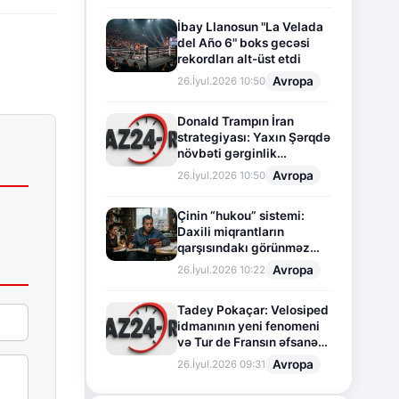
İbay Llanosun "La Velada
del Año 6" boks gecəsi
rekordları alt-üst etdi
Avropa
26.İyul.2026 10:50
Donald Trampın İran
strategiyası: Yaxın Şərqdə
növbəti gərginlik
mərhələsi
Avropa
26.İyul.2026 10:50
Çinin “hukou” sistemi:
Daxili miqrantların
qarşısındakı görünməz
sədd
Avropa
26.İyul.2026 10:22
Tadey Pokaçar: Velosiped
idmanının yeni fenomeni
və Tur de Fransın əfsanəvi
səhifəsi
Avropa
26.İyul.2026 09:31