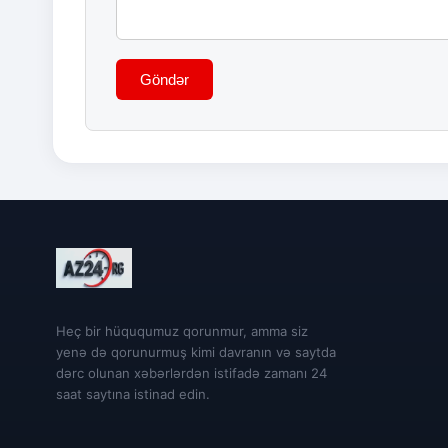
Göndər
Heç bir hüququmuz qorunmur, amma siz
yenə də qorunurmuş kimi davranın və saytda
dərc olunan xəbərlərdən istifadə zamanı 24
saat saytına istinad edin.