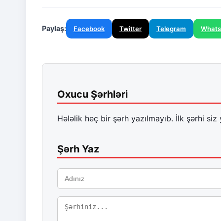
Paylaş:
Facebook
Twitter
Telegram
What
Oxucu Şərhləri
Hələlik heç bir şərh yazılmayıb. İlk şərhi siz 
Şərh Yaz