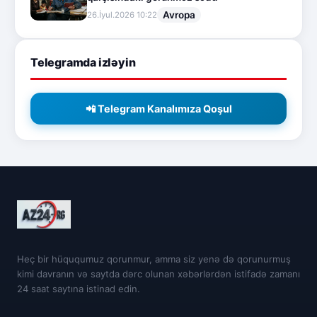
Avropa
26.İyul.2026 10:22
Telegramda izləyin
📲 Telegram Kanalımıza Qoşul
Heç bir hüququmuz qorunmur, amma siz yenə də qorunurmuş
kimi davranın və saytda dərc olunan xəbərlərdən istifadə zamanı
24 saat saytına istinad edin.