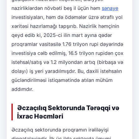
nazirliklərdən növbəti beş il üçün həm
sənaye
investisiyaları, həm də ödəmələr üzrə ətraflı yol
xəritəsi hazırlamağı tapşırıb. Nazirlik həmçinin
qeyd edib ki, 2025-ci ilin mart ayına qədər
proqramlar vasitəsilə 1.76 trilyon rupi dəyərində
investisiya cəlb edilmiş, 16.5 trilyon rupidən çox
istehsal/satış və 1.2 milyondan artıq (birbaşa və
dolayı) iş yeri yaradılmışdır. Bu, daxili istehsalın
gücləndirilməsi istiqamətində atılan mühüm
addımdır.
Əczaçılıq Sektorunda Tərəqqi və
İxrac Həcmləri
Əczaçılıq sektorunda proqramın irəliləyişi
diqqətəlayiqdir. İlk üç ildə sektorda ümumi