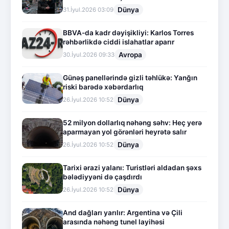
Dünya
31.İyul.2026 03:09
BBVA-da kadr dəyişikliyi: Karlos Torres
rəhbərlikdə ciddi islahatlar aparır
Avropa
30.İyul.2026 09:33
Günəş panellərində gizli təhlükə: Yanğın
riski barədə xəbərdarlıq
Dünya
26.İyul.2026 10:52
52 milyon dollarlıq nəhəng səhv: Heç yerə
aparmayan yol görənləri heyrətə salır
Dünya
26.İyul.2026 10:52
Tarixi ərazi yalanı: Turistləri aldadan şəxs
bələdiyyəni də çaşdırdı
Dünya
26.İyul.2026 10:52
And dağları yarılır: Argentina və Çili
arasında nəhəng tunel layihəsi