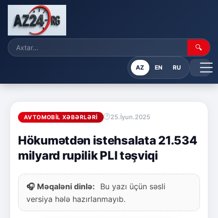
🔍
AZ
EN
RU
25.İyun.2025
AVTOMOBIL XƏBƏRLƏRI
Hökumətdən istehsalata 21.534
milyard rupilik PLI təşviqi
🎧 Məqaləni dinlə:
Bu yazı üçün səsli
versiya hələ hazırlanmayıb.