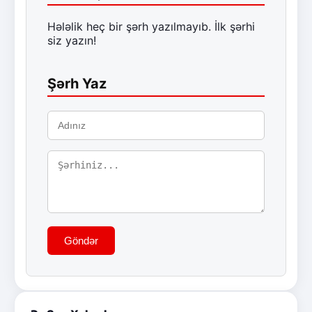
Hələlik heç bir şərh yazılmayıb. İlk şərhi
siz yazın!
Şərh Yaz
Göndər