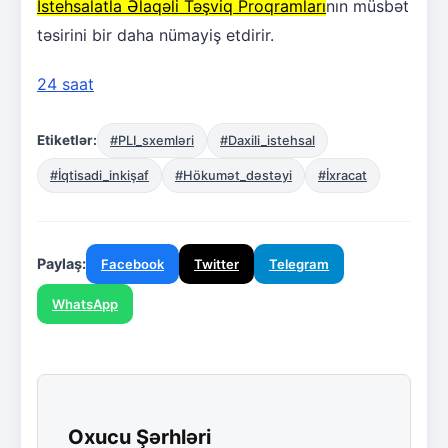
İstehsalatla Əlaqəli Təşviq Proqramları
nın müsbət
təsirini bir daha nümayiş etdirir.
24 saat
Etiketlər:
#PLI_sxemləri
#Daxili_istehsal
#İqtisadi_inkişaf
#Hökumət_dəstəyi
#İxracat
Paylaş:
Facebook
Twitter
Telegram
WhatsApp
Oxucu Şərhləri