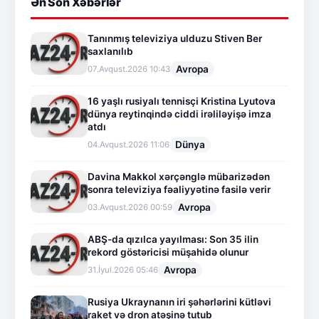
Ən Son Xəbərlər
Tanınmış televiziya ulduzu Stiven Ber
saxlanılıb
Avropa
07.Avqust.2026 10:43
16 yaşlı rusiyalı tennisçi Kristina Lyutova
dünya reytinqində ciddi irəliləyişə imza
atdı
Dünya
04.Avqust.2026 11:06
Davina Makkol xərçənglə mübarizədən
sonra televiziya fəaliyyətinə fasilə verir
Avropa
03.Avqust.2026 00:59
ABŞ-da qızılca yayılması: Son 35 ilin
rekord göstəricisi müşahidə olunur
Avropa
31.İyul.2026 05:46
Rusiya Ukraynanın iri şəhərlərini kütləvi
raket və dron atəşinə tutub