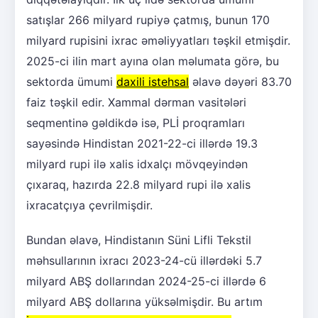
satışlar 266 milyard rupiyə çatmış, bunun 170
milyard rupisini ixrac əməliyyatları təşkil etmişdir.
2025-ci ilin mart ayına olan məlumata görə, bu
sektorda ümumi
daxili istehsal
əlavə dəyəri 83.70
faiz təşkil edir. Xammal dərman vasitələri
seqmentinə gəldikdə isə, PLİ proqramları
sayəsində Hindistan 2021-22-ci illərdə 19.3
milyard rupi ilə xalis idxalçı mövqeyindən
çıxaraq, hazırda 22.8 milyard rupi ilə xalis
ixracatçıya çevrilmişdir.
Bundan əlavə, Hindistanın Süni Lifli Tekstil
məhsullarının ixracı 2023-24-cü illərdəki 5.7
milyard ABŞ dollarından 2024-25-ci illərdə 6
milyard ABŞ dollarına yüksəlmişdir. Bu artım