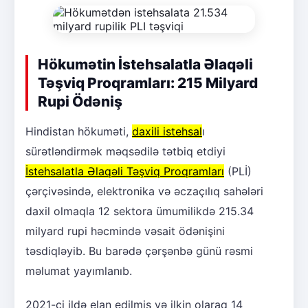
Hökumətin İstehsalatla Əlaqəli
Təşviq Proqramları: 215 Milyard
Rupi Ödəniş
Hindistan hökuməti,
daxili istehsal
ı
sürətləndirmək məqsədilə tətbiq etdiyi
İstehsalatla Əlaqəli Təşviq Proqramları
(PLİ)
çərçivəsində, elektronika və əczaçılıq sahələri
daxil olmaqla 12 sektora ümumilikdə 215.34
milyard rupi həcmində vəsait ödənişini
təsdiqləyib. Bu barədə çərşənbə günü rəsmi
məlumat yayımlanıb.
2021-ci ildə elan edilmiş və ilkin olaraq 14