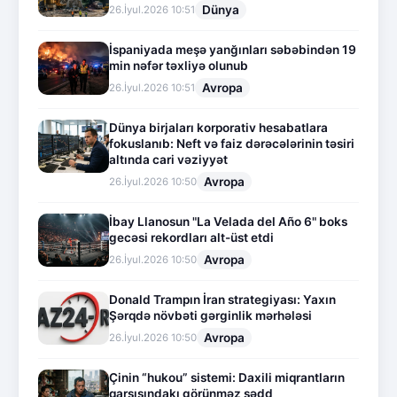
Dünya
26.İyul.2026 10:51
İspaniyada meşə yanğınları səbəbindən 19
min nəfər təxliyə olunub
Avropa
26.İyul.2026 10:51
Dünya birjaları korporativ hesabatlara
fokuslanıb: Neft və faiz dərəcələrinin təsiri
altında cari vəziyyət
Avropa
26.İyul.2026 10:50
İbay Llanosun "La Velada del Año 6" boks
gecəsi rekordları alt-üst etdi
Avropa
26.İyul.2026 10:50
Donald Trampın İran strategiyası: Yaxın
Şərqdə növbəti gərginlik mərhələsi
Avropa
26.İyul.2026 10:50
Çinin “hukou” sistemi: Daxili miqrantların
qarşısındakı görünməz sədd