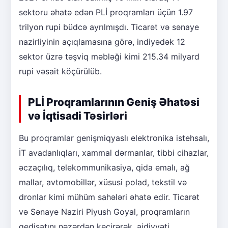
sektoru əhatə edən PLİ proqramları üçün 1.97
trilyon rupi büdcə ayrılmışdı. Ticarət və sənaye
nazirliyinin açıqlamasına görə, indiyədək 12
sektor üzrə təşviq məbləği kimi 215.34 milyard
rupi vəsait köçürülüb.
PLİ Proqramlarının Geniş Əhatəsi
və İqtisadi Təsirləri
Bu proqramlar genişmiqyaslı elektronika istehsalı,
İT avadanlıqları, xammal dərmanlar, tibbi cihazlar,
əczaçılıq, telekommunikasiya, qida emalı, ağ
mallar, avtomobillər, xüsusi polad, tekstil və
dronlar kimi mühüm sahələri əhatə edir. Ticarət
və Sənaye Naziri Piyush Goyal, proqramların
gedişatını nəzərdən keçirərək, aidiyyəti