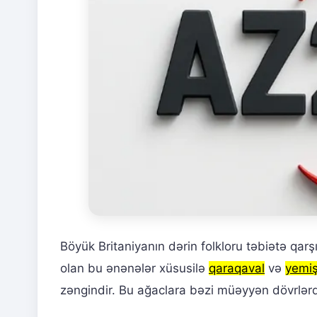
Böyük Britaniyanın dərin folkloru təbiətə qa
olan bu ənənələr xüsusilə
qaraqaval
və
yemi
zəngindir. Bu ağaclara bəzi müəyyən dövrlər