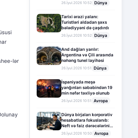
Dünya
26.İyul.2026 10:52
Tarixi ərazi yalanı:
Turistləri aldadan şəxs
bələdiyyəni də çaşdırdı
xüsusi
Dünya
26.İyul.2026 10:52
har
And dağları yarılır:
Argentina və Çili arasında
nəhəng tunel layihəsi
shee-lər
Dünya
26.İyul.2026 10:51
İspaniyada meşə
yanğınları səbəbindən 19
min nəfər təxliyə olunub
Avropa
26.İyul.2026 10:51
Dolunay
Dünya birjaları korporativ
hesabatlara fokuslanıb:
Neft və faiz dərəcələrinin
təsiri altında cari vəziyyət
Avropa
26.İyul.2026 10:50