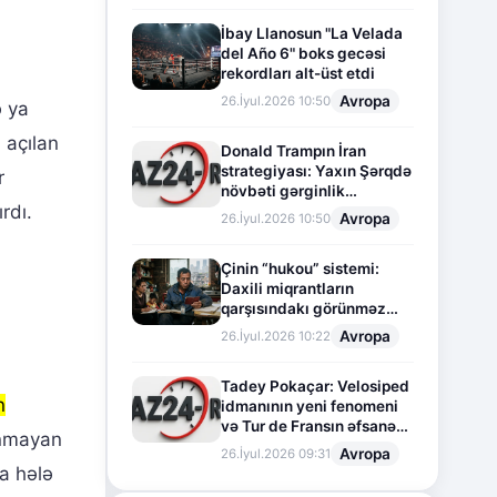
İbay Llanosun "La Velada
del Año 6" boks gecəsi
rekordları alt-üst etdi
Avropa
26.İyul.2026 10:50
ə ya
 açılan
Donald Trampın İran
strategiyası: Yaxın Şərqdə
r
növbəti gərginlik
rdı.
mərhələsi
Avropa
26.İyul.2026 10:50
Çinin “hukou” sistemi:
Daxili miqrantların
qarşısındakı görünməz
sədd
Avropa
26.İyul.2026 10:22
Tadey Pokaçar: Velosiped
n
idmanının yeni fenomeni
və Tur de Fransın əfsanəvi
nmayan
səhifəsi
Avropa
26.İyul.2026 09:31
da hələ