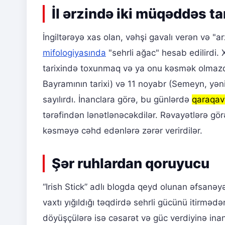
İl ərzində iki müqəddəs ta
İngiltərəyə xas olan, vəhşi gavalı verən və "ar
mifologiyasında
"sehrli ağac" hesab edilirdi. X
tarixində toxunmaq və ya onu kəsmək olmazdı.
Bayramının tarixi) və 11 noyabr (Semeyn, yən
sayılırdı. İnanclara görə, bu günlərdə
qaraqav
tərəfindən lənətlənəcəkdilər. Rəvayətlərə gö
kəsməyə cəhd edənlərə zərər verirdilər.
Şər ruhlardan qoruyucu
“Irish Stick” adlı blogda qeyd olunan əfsanəy
vaxtı yığıldığı təqdirdə sehrli gücünü itirmədən
döyüşçülərə isə cəsarət və güc verdiyinə inanı