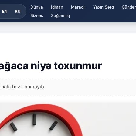
Dünya
İdman
Maraqlı
Yaxın Şərq
Gündə
EN
RU
Biznes
Sağlamlıq
u ağaca niyə toxunmur
 hələ hazırlanmayıb.