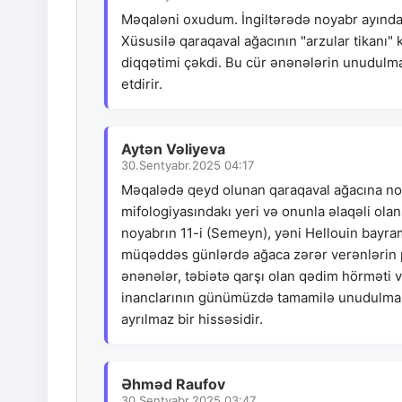
Məqaləni oxudum. İngiltərədə noyabr ayında 
Xüsusilə qaraqaval ağacının "arzular tikanı" 
diqqətimi çəkdi. Bu cür ənənələrin unudulma
etdirir.
Aytən Vəliyeva
30.Sentyabr.2025 04:17
Məqalədə qeyd olunan qaraqaval ağacına no
mifologiyasındakı yeri və onunla əlaqəli olan "
noyabrın 11-i (Semeyn), yəni Hellouin bayra
müqəddəs günlərdə ağaca zərər verənlərin pər
ənənələr, təbiətə qarşı olan qədim hörməti və
inanclarının günümüzdə tamamilə unudulması 
ayrılmaz bir hissəsidir.
Əhməd Raufov
30.Sentyabr.2025 03:47