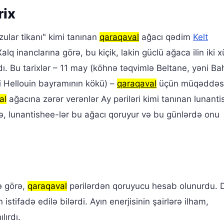
rix
zular tikanı" kimi tanınan
qaraqaval
ağacı qədim
Kelt
alq inanclarına görə, bu kiçik, lakin güclü ağaca ilin iki 
 Bu tarixlər – 11 may (köhnə təqvimlə Beltane, yəni Ba
i Hellouin bayramının kökü) –
qaraqaval
üçün müqəddəs
al
ağacına zərər verənlər Ay pəriləri kimi tanınan lunanti
rə, lunantishee-lər bu ağacı qoruyur və bu günlərdə onu
ə görə,
qaraqaval
pərilərdən qoruyucu hesab olunurdu. 
 istifadə edilə bilərdi. Ayın enerjisinin şairlərə ilham,
lırdı.