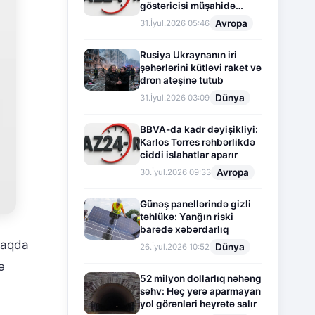
göstəricisi müşahidə
olunur
Avropa
31.İyul.2026 05:46
Rusiya Ukraynanın iri
şəhərlərini kütləvi raket və
dron atəşinə tutub
Dünya
31.İyul.2026 03:09
BBVA-da kadr dəyişikliyi:
Karlos Torres rəhbərlikdə
ciddi islahatlar aparır
Avropa
30.İyul.2026 09:33
Günəş panellərində gizli
təhlükə: Yanğın riski
barədə xəbərdarlıq
lmaqda
Dünya
26.İyul.2026 10:52
ə
52 milyon dollarlıq nəhəng
səhv: Heç yerə aparmayan
yol görənləri heyrətə salır