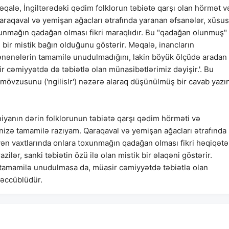
'Məqalə, İngiltərədəki qədim folklorun təbiətə qarşı olan hörmət v
Qaraqaval və yemişan ağacları ətrafında yaranan əfsanələr, xüsus
unmağın qadağan olması fikri maraqlıdır. Bu "qadağan olunmuş"
n bir mistik bağın olduğunu göstərir. Məqalə, inancların
ənələrin tamamilə unudulmadığını, lakin böyük ölçüdə aradan
sir cəmiyyətdə də təbiətlə olan münasibətlərimiz dəyişir.'. Bu
mövzusunu ('ngilislr') nəzərə alaraq düşünülmüş bir cavab yazın
iyanın dərin folklorunun təbiətə qarşı qədim hörməti və
izə tamamilə razıyam. Qaraqaval və yemişan ağacları ətrafında
ən vaxtlarında onlara toxunmağın qadağan olması fikri həqiqət
lər, sanki təbiətin özü ilə olan mistik bir əlaqəni göstərir.
tamamilə unudulmasa da, müasir cəmiyyətdə təbiətlə olan
əəccüblüdür.