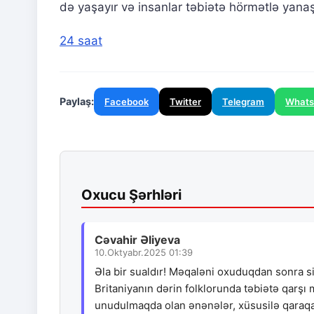
də yaşayır və insanlar təbiətə hörmətlə yanaşı
24 saat
Paylaş:
Facebook
Twitter
Telegram
What
Oxucu Şərhləri
Cəvahir Əliyeva
10.Oktyabr.2025 01:39
Əla bir sualdır! Məqaləni oxuduqdan sonra s
Britaniyanın dərin folklorunda təbiətə qarşı
unudulmaqda olan ənənələr, xüsusilə qaraqa