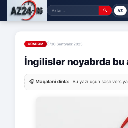
🔍
AZ
30.Sentyabr.2025
GÜNDƏM
İngilislər noyabrda b
🎧 Məqaləni dinlə:
Bu yazı üçün səsli versiya