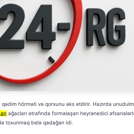
rşı qədim hörməti və qorxunu əks etdirir. Hazırda unudu
şan
ağacları ətrafında formalaşan heyranedici əfsanələrl
də toxunmaq belə qadağan idi.