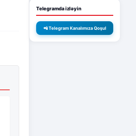
Telegramda izləyin
📲 Telegram Kanalımıza Qoşul