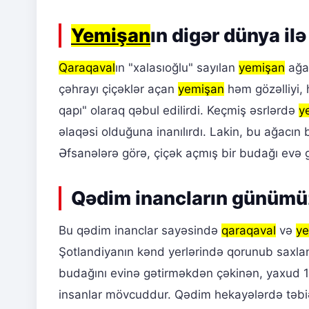
Yemişan
ın digər dünya ilə
Qaraqaval
ın "xalasıoğlu" sayılan
yemişan
ağac
çəhrayı çiçəklər açan
yemişan
həm gözəlliyi,
qapı" olaraq qəbul edilirdi. Keçmiş əsrlərdə
y
əlaqəsi olduğuna inanılırdı. Lakin, bu ağacın
Əfsanələrə görə, çiçək açmış bir budağı evə
Qədim inancların günümü
Bu qədim inanclar sayəsində
qaraqaval
və
y
Şotlandiyanın kənd yerlərində qorunub saxlan
budağını evinə gətirməkdən çəkinən, yaxud 1
insanlar mövcuddur. Qədim hekayələrdə təbiət m