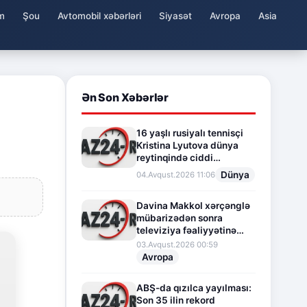
m
Şou
Avtomobil xəbərləri
Siyasət
Avropa
Asia
Ən Son Xəbərlər
16 yaşlı rusiyalı tennisçi
Kristina Lyutova dünya
reytinqində ciddi
irəliləyişə imza atdı
Dünya
04.Avqust.2026 11:06
Davina Makkol xərçənglə
mübarizədən sonra
televiziya fəaliyyətinə
fasilə verir
03.Avqust.2026 00:59
Avropa
ABŞ-da qızılca yayılması:
Son 35 ilin rekord