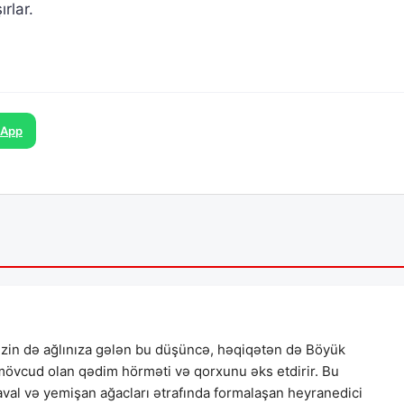
rlar.
sApp
izin də ağlınıza gələn bu düşüncə, həqiqətən də Böyük
 mövcud olan qədim hörməti və qorxunu əks etdirir. Bu
val və yemişan ağacları ətrafında formalaşan heyranedici