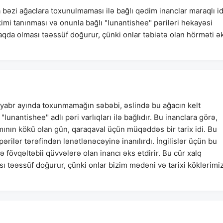
bəzi ağaclara toxunulmaması ilə bağlı qədim inanclar maraqlı id
kimi tanınması və onunla bağlı "lunantishee" pəriləri hekayəsi
qda olması təəssüf doğurur, çünki onlar təbiətə olan hörməti ə
yabr ayında toxunmamağın səbəbi, əslində bu ağacın kelt
lunantishee" adlı pəri varlıqları ilə bağlıdır. Bu inanclara görə,
mının kökü olan gün, qaraqaval üçün müqəddəs bir tarix idi. Bu
ilər tərəfindən lənətlənəcəyinə inanılırdı. İngilislər üçün bu
 fövqəltəbii qüvvələrə olan inancı əks etdirir. Bu cür xalq
təəssüf doğurur, çünki onlar bizim mədəni və tarixi köklərimi