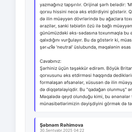
yazmağınız tapşırılır. Orijinal şərh belədir: 
qorxu hissini necə əks etdirdiyini göstərir. 
də ilin müəyyən dövrlərində bu ağaclara tox
ərazilər, sanki təbiətin özü ilə bağlı müəyyə
günümüzdəki əks-sədasına toxunmaqla bu ən
qalxdığını vurğulayır. Bu da göstərir ki, müa
şərഹിə 'neutral' üslubunda, məqalənin əsas 
Cavabınız:
Şərhiniz üçün təşəkkür edirəm. Böyük Britan
qorxusunu əks etdirməsi haqqında dediklərin
formalaşan əfsanələr, xüsusən də ilin müəyy
də diqqətəlayiqdir. Bu "qadağan olunmuş" ərazi
Məqalədə qeyd olunduğu kimi, bu ənənələr 
münasibətlərimizin dəyişdiyini görmək də t
Şəbnəm Rəhimova
30.Sentyabr.2025 04:22