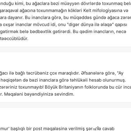
unduğu kimi, bu ağaclara bəzi müəyyən dövrlərdə toxunmaq bel
 qaraqaval ağacına toxunmamağın kökləri Kelt mifologiyasına və
anclara dayanır. Bu inanclara görə, bu müqəddəs gündə ağaca zərə
a oxşar inanclar mövcud idi, onu "digər dünya ilə əlaqə" qapısı
gətirmək belə bədbəxtlik gətirərdi. Bu qədim inancların, necə
 təəccüblüdür.
acı ilə bağlı təcrübəniz çox maraqlıdır. Əfsanələrə görə, "Ay
 həqiqətən də bəzi inanclara görə təhlükəli hesab olunurmuş.
, zərəriniz toxunmayıb! Böyük Britaniyanın folklorunda bu cür inc
ir. Məqaləni bəyəndiyinizə sevindim.
nmur' başlıqlı bir post məqaləsinə verilmiş şərഹിə cavab