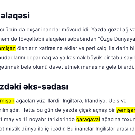
 əlaqəsi
ı üçün də oxşar inanclar mövcud idi. Yazda gözəl ağ v
 həm də fövqəltəbii əlaqələri səbəbindən "Özgə Dünyaya
emişan
ölənlərin xatirəsinə əkilər və pəri xalqı ilə dərin bi
 budaqlarını qoparmaq və ya kəsmək böyük bir tabu sayılı
 gətirmək belə ölümü dəvət etmək mənasına gələ bilərdi.
zdəki əks-sədası
emişan
ağacları yüz illərdir İngiltərə, İrlandiya, Uels və
ılmışdır. Hətta bu gün də yazda çiçək açmış bir
yemişa
1 may və 11 noyabr tarixlərində
qaraqaval
ağacına toxu
istik dünya ilə iç-içədir. Bu inanclar İngilislər arasın