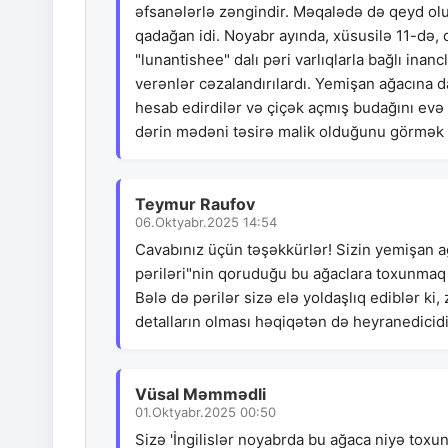
əfsanələrlə zəngindir. Məqalədə də qeyd ol
qadağan idi. Noyabr ayında, xüsusilə 11-də,
"lunantishee" dalı pəri varlıqlarla bağlı in
verənlər cəzalandırılardı. Yemişan ağacına d
hesab edirdilər və çiçək açmış budağını evə 
dərin mədəni təsirə malik olduğunu görmək
Teymur Raufov
06.Oktyabr.2025 14:54
Cavabınız üçün təşəkkürlər! Sizin yemişan ağ
pəriləri"nin qoruduğu bu ağaclara toxunmaq
Bələ də pərilər sizə elə yoldaşlıq ediblər ki
detalların olması həqiqətən də heyranedicid
Vüsal Məmmədli
01.Oktyabr.2025 00:50
Sizə 'İngilislər noyabrda bu ağaca niyə toxu