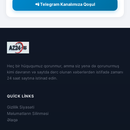
📲 Telegram Kanalımıza Qoşul
Heç bir hüququmuz qorunmur, amma siz yenə də qorunurmuş
kimi davranın və saytda dərc olunan xəbərlərdən istifadə zamanı
24 saat saytına istinad edin.
QUICK LINKS
Gizlilik Siyasəti
Məlumatların Silinməsi
Əlaqə