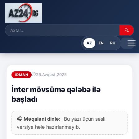
🔍
AZ
EN
RU
26.Avqust.2025
İDMAN
İnter mövsümə qələbə ilə
başladı
🎧 Məqaləni dinlə:
Bu yazı üçün səsli
versiya hələ hazırlanmayıb.