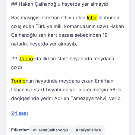
## Hakan Çalhanoğlu heyətdə yer almayıb
Baş məşqçisi Cristian Chivu olan
İnter
klubunda
çıxış edən Türkiyə milli komandasının üzvü Hakan
Çalhanoğlu sarı kart cəzası səbəbindən 18
nəfərlik heyətdə yer almayıb.
##
Torino
-da İlkhan start heyətində meydana
çıxdı
Torino
nun heyətində meydana çıxan Emirhan
İlkhan isə start heyətində yer aldığı matçın 58-ci
dəqiqəsində yerini Adrien Tamezeyə təhvil verib.
24 saat
Etiketlər:
#HakanÇalhanoğlu
#İtaliyaSerieA