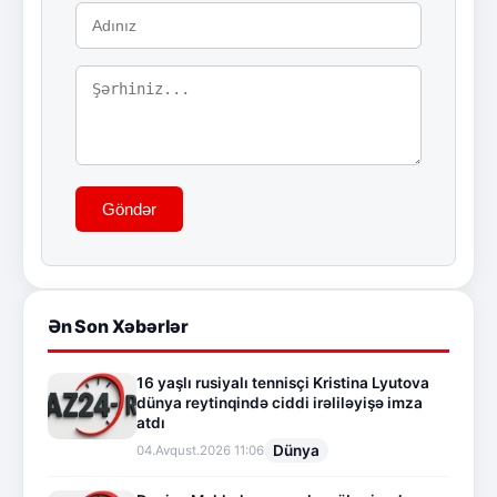
Göndər
Ən Son Xəbərlər
16 yaşlı rusiyalı tennisçi Kristina Lyutova
dünya reytinqində ciddi irəliləyişə imza
atdı
Dünya
04.Avqust.2026 11:06