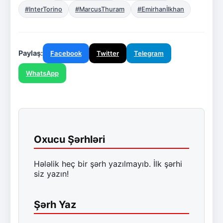
#InterTorino
#MarcusThuram
#Emirhanİlkhan
Paylaş:
Facebook
Twitter
Telegram
WhatsApp
Oxucu Şərhləri
Hələlik heç bir şərh yazılmayıb. İlk şərhi
siz yazın!
Şərh Yaz