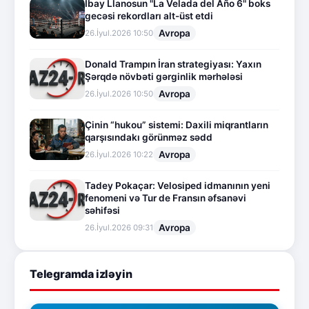
İbay Llanosun "La Velada del Año 6" boks
gecəsi rekordları alt-üst etdi
Avropa
26.İyul.2026 10:50
Donald Trampın İran strategiyası: Yaxın
Şərqdə növbəti gərginlik mərhələsi
Avropa
26.İyul.2026 10:50
Çinin “hukou” sistemi: Daxili miqrantların
qarşısındakı görünməz sədd
Avropa
26.İyul.2026 10:22
Tadey Pokaçar: Velosiped idmanının yeni
fenomeni və Tur de Fransın əfsanəvi
səhifəsi
Avropa
26.İyul.2026 09:31
Telegramda izləyin