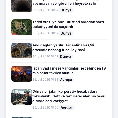
aparmayan yol görənləri heyrətə salır
Dünya
26.İyul.2026 10:52
Tarixi ərazi yalanı: Turistləri aldadan şəxs
bələdiyyəni də çaşdırdı
Dünya
26.İyul.2026 10:52
And dağları yarılır: Argentina və Çili
arasında nəhəng tunel layihəsi
Dünya
26.İyul.2026 10:51
İspaniyada meşə yanğınları səbəbindən 19
min nəfər təxliyə olunub
Avropa
26.İyul.2026 10:51
Dünya birjaları korporativ hesabatlara
fokuslanıb: Neft və faiz dərəcələrinin təsiri
altında cari vəziyyət
Avropa
26.İyul.2026 10:50