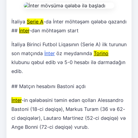
İtaliya
Serie A
-da İnter möhtəşəm qələbə qazandı
##
İnter
-dən möhtəşəm start
İtaliya Birinci Futbol Liqasının (Serie A) ilk turunun
son matçında
İnter
öz meydanında
Torino
klubunu qəbul edib və 5-0 hesabı ilə darmadağın
edib.
## Matçın hesabını Bastoni açdı
İnter
-in qələbəsini təmin edən qolları Alessandro
Bastoni (18-ci dəqiqə), Markus Turam (36 və 62-
ci dəqiqələr), Lautaro Martinez (52-ci dəqiqə) və
Ange Bonni (72-ci dəqiqə) vurub.