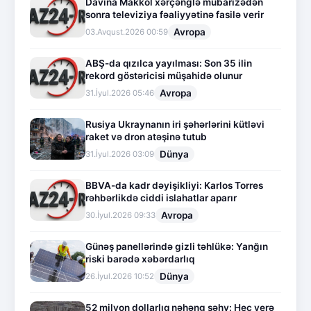
Davina Makkol xərçənglə mübarizədən
sonra televiziya fəaliyyətinə fasilə verir
Avropa
03.Avqust.2026 00:59
ABŞ-da qızılca yayılması: Son 35 ilin
rekord göstəricisi müşahidə olunur
Avropa
31.İyul.2026 05:46
Rusiya Ukraynanın iri şəhərlərini kütləvi
raket və dron atəşinə tutub
Dünya
31.İyul.2026 03:09
BBVA-da kadr dəyişikliyi: Karlos Torres
rəhbərlikdə ciddi islahatlar aparır
Avropa
30.İyul.2026 09:33
Günəş panellərində gizli təhlükə: Yanğın
riski barədə xəbərdarlıq
Dünya
26.İyul.2026 10:52
52 milyon dollarlıq nəhəng səhv: Heç yerə