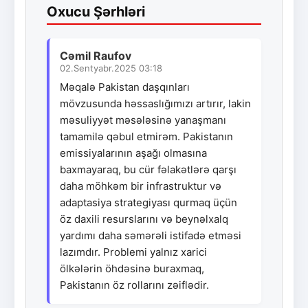
Oxucu Şərhləri
Cəmil Raufov
02.Sentyabr.2025 03:18
Məqalə Pakistan daşqınları
mövzusunda həssaslığımızı artırır, lakin
məsuliyyət məsələsinə yanaşmanı
tamamilə qəbul etmirəm. Pakistanın
emissiyalarının aşağı olmasına
baxmayaraq, bu cür fəlakətlərə qarşı
daha möhkəm bir infrastruktur və
adaptasiya strategiyası qurmaq üçün
öz daxili resurslarını və beynəlxalq
yardımı daha səmərəli istifadə etməsi
lazımdır. Problemi yalnız xarici
ölkələrin öhdəsinə buraxmaq,
Pakistanın öz rollarını zəiflədir.