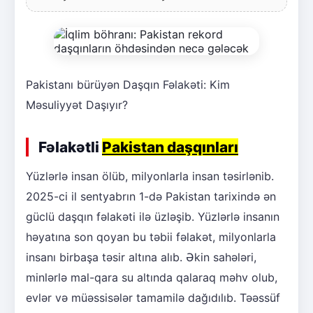
Pakistanı bürüyən Daşqın Fəlakəti: Kim
Məsuliyyət Daşıyır?
Fəlakətli
Pakistan daşqınları
Yüzlərlə insan ölüb, milyonlarla insan təsirlənib.
2025-ci il sentyabrın 1-də Pakistan tarixində ən
güclü daşqın fəlakəti ilə üzləşib. Yüzlərlə insanın
həyatına son qoyan bu təbii fəlakət, milyonlarla
insanı birbaşa təsir altına alıb. Əkin sahələri,
minlərlə mal-qara su altında qalaraq məhv olub,
evlər və müəssisələr tamamilə dağıdılıb. Təəssüf