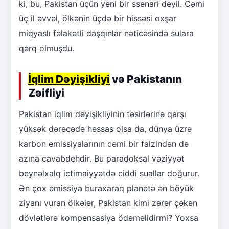
ki, bu, Pakistan üçün yeni bir ssenari deyil. Cəmi
üç il əvvəl, ölkənin üçdə bir hissəsi oxşar
miqyaslı fəlakətli daşqınlar nəticəsində sulara
qərq olmuşdu.
İqlim Dəyişikliyi
və Pakistanın
Zəifliyi
Pakistan iqlim dəyişikliyinin təsirlərinə qarşı
yüksək dərəcədə həssas olsa da, dünya üzrə
karbon emissiyalarının cəmi bir faizindən də
azına cavabdehdir. Bu paradoksal vəziyyət
beynəlxalq ictimaiyyətdə ciddi suallar doğurur.
Ən çox emissiya buraxaraq planetə ən böyük
ziyanı vuran ölkələr, Pakistan kimi zərər çəkən
dövlətlərə kompensasiya ödəməlidirmi? Yoxsa