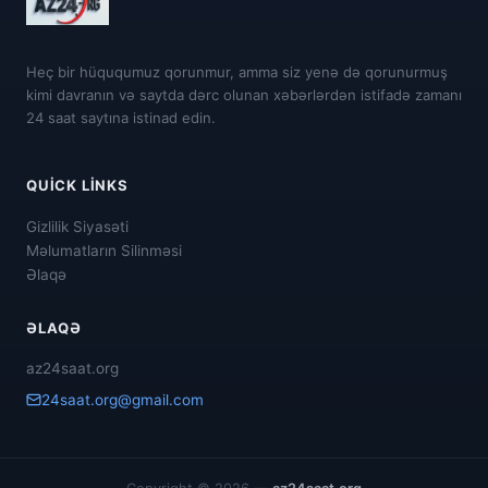
Heç bir hüququmuz qorunmur, amma siz yenə də qorunurmuş
kimi davranın və saytda dərc olunan xəbərlərdən istifadə zamanı
24 saat saytına istinad edin.
QUICK LINKS
Gizlilik Siyasəti
Məlumatların Silinməsi
Əlaqə
ƏLAQƏ
az24saat.org
24saat.org@gmail.com