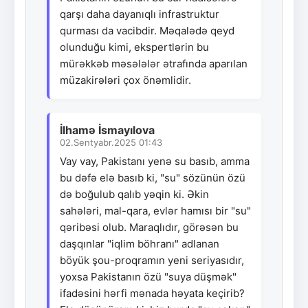
qarşı daha dayanıqlı infrastruktur
qurması da vacibdir. Məqalədə qeyd
olunduğu kimi, ekspertlərin bu
mürəkkəb məsələlər ətrafında aparılan
müzakirələri çox önəmlidir.
İlhamə İsmayılova
02.Sentyabr.2025 01:43
Vay vay, Pakistanı yenə su basıb, amma
bu dəfə elə basıb ki, "su" sözünün özü
də boğulub qalıb yəqin ki. Əkin
sahələri, mal-qara, evlər hamısı bir "su"
qəribəsi olub. Maraqlıdır, görəsən bu
daşqınlar "iqlim böhranı" adlanan
böyük şou-proqramın yeni seriyasıdır,
yoxsa Pakistanın özü "suya düşmək"
ifadəsini hərfi mənada həyata keçirib?