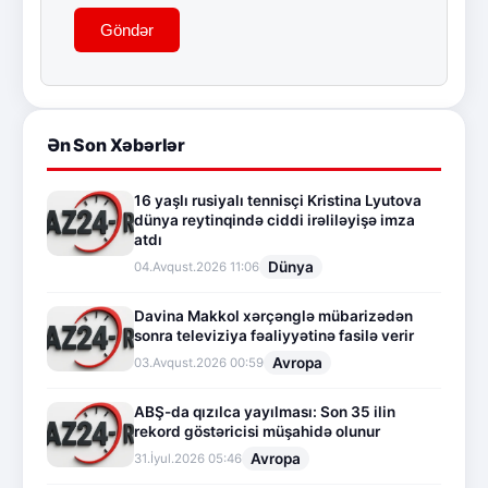
Göndər
Ən Son Xəbərlər
16 yaşlı rusiyalı tennisçi Kristina Lyutova
dünya reytinqində ciddi irəliləyişə imza
atdı
Dünya
04.Avqust.2026 11:06
Davina Makkol xərçənglə mübarizədən
sonra televiziya fəaliyyətinə fasilə verir
Avropa
03.Avqust.2026 00:59
ABŞ-da qızılca yayılması: Son 35 ilin
rekord göstəricisi müşahidə olunur
Avropa
31.İyul.2026 05:46