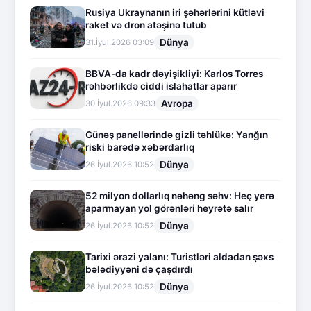
Rusiya Ukraynanın iri şəhərlərini kütləvi
raket və dron atəşinə tutub
Dünya
31.İyul.2026 03:09
BBVA-da kadr dəyişikliyi: Karlos Torres
rəhbərlikdə ciddi islahatlar aparır
Avropa
30.İyul.2026 09:33
Günəş panellərində gizli təhlükə: Yanğın
riski barədə xəbərdarlıq
Dünya
26.İyul.2026 10:52
52 milyon dollarlıq nəhəng səhv: Heç yerə
aparmayan yol görənləri heyrətə salır
Dünya
26.İyul.2026 10:52
Tarixi ərazi yalanı: Turistləri aldadan şəxs
bələdiyyəni də çaşdırdı
Dünya
26.İyul.2026 10:52