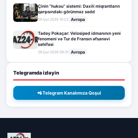
Çinin “hukou” sistemi: Daxili miqrantların
qarşısındakı görünməz sədd
Avropa
26.İyul.2026 10:22
Tadey Pokaçar: Velosiped idmanının yeni
fenomeni və Tur de Fransın əfsanəvi
səhifəsi
Avropa
26.İyul.2026 09:31
Telegramda izləyin
📲 Telegram Kanalımıza Qoşul