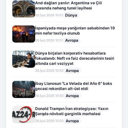
And dağları yarılır: Argentina və Çili
arasında nəhəng tunel layihəsi
Dünya
26.İyul.2026 10:51
İspaniyada meşə yanğınları səbəbindən 19
min nəfər təxliyə olunub
Avropa
26.İyul.2026 10:51
Dünya birjaları korporativ hesabatlara
fokuslanıb: Neft və faiz dərəcələrinin təsiri
altında cari vəziyyət
Avropa
26.İyul.2026 10:50
İbay Llanosun "La Velada del Año 6" boks
gecəsi rekordları alt-üst etdi
Avropa
26.İyul.2026 10:50
Donald Trampın İran strategiyası: Yaxın
Şərqdə növbəti gərginlik mərhələsi
Avropa
26.İyul.2026 10:50