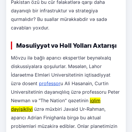
Pakistan özü bu cür fəlakətlərə qarşı daha
dayanıqlı bir infrastruktur və strategiya
qurmalıdır? Bu suallar mürəkkəbdir və sadə
cavabları yoxdur.
Məsuliyyət və Həll Yolları Axtarışı
Mövzu ilə bağlı aparıcı ekspertlər beynəlxalq
diskussiyalara qoşulurlar. Məsələn, Lahor
İdarəetmə Elmləri Universitetinin iqtisadiyyat
üzrə dosent
professor
u Ali Hasanain, Curtin
Universitetinin dayanıqlılıq üzrə professoru Peter
Newman və "The Nation" qəzetinin
iqlim
dəyişikliyi
üzrə müxbiri Javaid Ur-Rahman,
aparıcı Adrian Finighanla birgə bu aktual
problemləri müzakirə ediblər. Onlar planetimizin