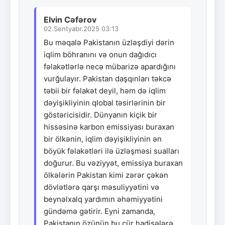
Elvin Cəfərov
02.Sentyabr.2025 03:13
Bu məqalə Pakistanın üzləşdiyi dərin
iqlim böhranını və onun dağıdıcı
fəlakətlərlə necə mübarizə apardığını
vurğulayır. Pakistan daşqınları təkcə
təbii bir fəlakət deyil, həm də iqlim
dəyişikliyinin qlobal təsirlərinin bir
göstəricisidir. Dünyanın kiçik bir
hissəsinə karbon emissiyası buraxan
bir ölkənin, iqlim dəyişikliyinin ən
böyük fəlakətləri ilə üzləşməsi sualları
doğurur. Bu vəziyyət, emissiya buraxan
ölkələrin Pakistan kimi zərər çəkən
dövlətlərə qarşı məsuliyyətini və
beynəlxalq yardımın əhəmiyyətini
gündəmə gətirir. Eyni zamanda,
Pakistanın özünün bu cür hadisələrə