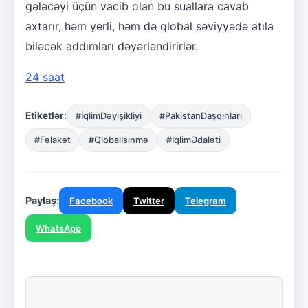
gələcəyi üçün vacib olan bu suallara cavab
axtarır, həm yerli, həm də qlobal səviyyədə atıla
biləcək addımları dəyərləndirirlər.
24 saat
Etiketlər:
#İqlimDəyişikliyi
#PakistanDaşqınları
#Fəlakət
#Qlobalİsinmə
#İqlimƏdaləti
Paylaş:
Facebook
Twitter
Telegram
WhatsApp