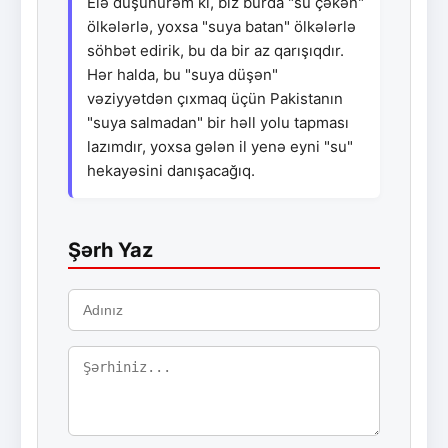
Elə düşünürəm ki, biz burda "su çəkən"
ölkələrlə, yoxsa "suya batan" ölkələrlə
söhbət edirik, bu da bir az qarışıqdır.
Hər halda, bu "suya düşən"
vəziyyətdən çıxmaq üçün Pakistanın
"suya salmadan" bir həll yolu tapması
lazımdır, yoxsa gələn il yenə eyni "su"
hekayəsini danışacağıq.
Şərh Yaz