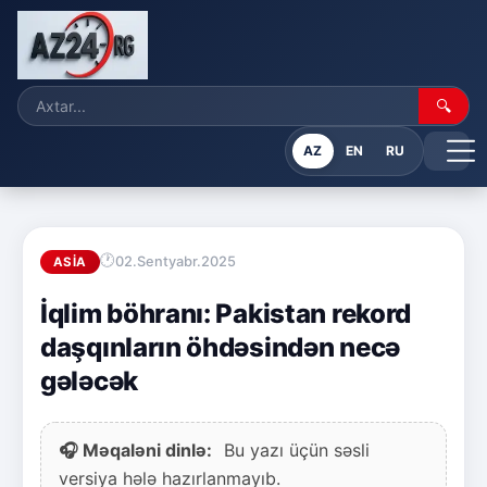
🔍
AZ
EN
RU
02.Sentyabr.2025
ASIA
İqlim böhranı: Pakistan rekord
daşqınların öhdəsindən necə
gələcək
🎧 Məqaləni dinlə:
Bu yazı üçün səsli
versiya hələ hazırlanmayıb.