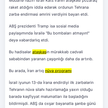
Müdafiə naziri İsrail Kats İranın atəşkəsi pozaraq
raket atdığını iddia edərək ordunun Tehrana
zərbə endirməsi əmrini verdiyini bəyan etdi.
ABŞ prezidenti Tramp isə sosial media
paylaşımında İsrailə "Bu bombaları atmayın!"
deyə xəbərdarlıq etdi.
Bu hadisələr
atəşkəs
in mürəkkəb cədvəli
səbəbindən yaranan çaşqınlığı daha da artırıb.
Bu arada, İran artıq
nüvə proqramı
İsrail iyunun 13-də İrana endirdiyi ilk zərbələrin
Tehranın nüvə silahı hazırlamağa yaxın olduğu
barədə kəşfiyyat məlumatları ilə başladığını
bildirmişdi. ABŞ da oxşar bəyanatla şənbə günü