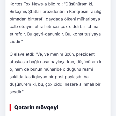
Kortes Fox News-a bildirdi: "Düşünürəm ki,
Birləşmiş Ştatlar prezidentinin Konqresin razılığı
olmadan birtərəfli qaydada ölkəni müharibəyə
cəlb etdiyini etiraf etməsi çox ciddi bir ictimai
etirafdır. Bu qeyri-qanunidir. Bu, konstitusiyaya
ziddir."
O əlavə etdi: "Və, və mənim üçün, prezident
atəşkəslə bağlı nəsə paylaşarkən, düşünürəm ki,
o, həm də bunun müharibə olduğunu rəsmi
şəkildə təsdiqləyən bir post paylaşıb. Və
düşünürəm ki, bu, çox ciddi nəzərə alınmalı bir
şeydir."
Qətərin mövqeyi