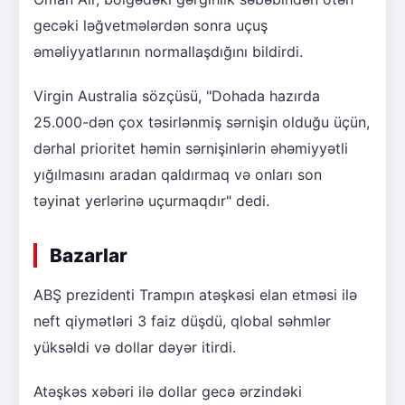
gecəki ləğvetmələrdən sonra uçuş
əməliyyatlarının normallaşdığını bildirdi.
Virgin Australia sözçüsü, "Dohada hazırda
25.000-dən çox təsirlənmiş sərnişin olduğu üçün,
dərhal prioritet həmin sərnişinlərin əhəmiyyətli
yığılmasını aradan qaldırmaq və onları son
təyinat yerlərinə uçurmaqdır" dedi.
Bazarlar
ABŞ prezidenti Trampın atəşkəsi elan etməsi ilə
neft qiymətləri 3 faiz düşdü, qlobal səhmlər
yüksəldi və dollar dəyər itirdi.
Atəşkəs xəbəri ilə dollar gecə ərzindəki