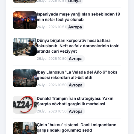
Dünya
26.İyul.2026 10:51
İspaniyada meşə yanğınları səbəbindən 19
min nəfər təxliyə olunub
Avropa
26.İyul.2026 10:51
Dünya birjaları korporativ hesabatlara
fokuslanıb: Neft və faiz dərəcələrinin təsiri
altında cari vəziyyət
Avropa
26.İyul.2026 10:50
İbay Llanosun "La Velada del Año 6" boks
gecəsi rekordları alt-üst etdi
Avropa
26.İyul.2026 10:50
Donald Trampın İran strategiyası: Yaxın
Şərqdə növbəti gərginlik mərhələsi
Avropa
26.İyul.2026 10:50
Çinin “hukou” sistemi: Daxili miqrantların
qarşısındakı görünməz sədd