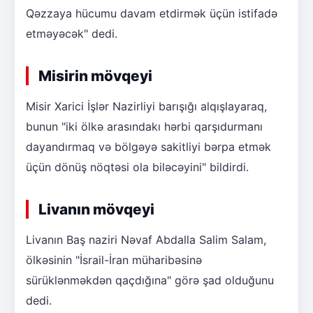
Qəzzaya hücumu davam etdirmək üçün istifadə
etməyəcək" dedi.
Misirin mövqeyi
Misir Xarici İşlər Nazirliyi barışığı alqışlayaraq,
bunun "iki ölkə arasındakı hərbi qarşıdurmanı
dayandırmaq və bölgəyə sakitliyi bərpa etmək
üçün dönüş nöqtəsi ola biləcəyini" bildirdi.
Livanın mövqeyi
Livanın Baş naziri Nəvaf Abdalla Salim Salam,
ölkəsinin "İsrail-İran müharibəsinə
sürüklənməkdən qaçdığına" görə şad olduğunu
dedi.