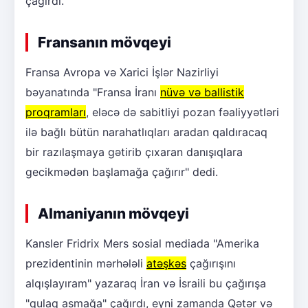
çağırdı.
Fransanın mövqeyi
Fransa Avropa və Xarici İşlər Nazirliyi
bəyanatında "Fransa İranı
nüvə və ballistik
proqramları
, eləcə də sabitliyi pozan fəaliyyətləri
ilə bağlı bütün narahatlıqları aradan qaldıracaq
bir razılaşmaya gətirib çıxaran danışıqlara
gecikmədən başlamağa çağırır" dedi.
Almaniyanın mövqeyi
Kansler Fridrix Mers sosial mediada "Amerika
prezidentinin mərhələli
atəşkəs
çağırışını
alqışlayıram" yazaraq İran və İsraili bu çağırışa
"qulaq asmağa" çağırdı, eyni zamanda Qətər və