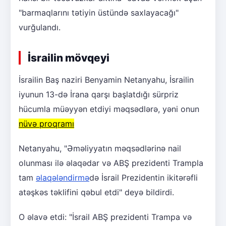
"barmaqlarını tətiyin üstündə saxlayacağı"
vurğulandı.
İsrailin mövqeyi
İsrailin Baş naziri Benyamin Netanyahu, İsrailin
iyunun 13-də İrana qarşı başlatdığı sürpriz
hücumla müəyyən etdiyi məqsədlərə, yəni onun
nüvə proqramı
Netanyahu, "Əməliyyatın məqsədlərinə nail
olunması ilə əlaqədar və ABŞ prezidenti Trampla
tam
əlaqələndirmə
də İsrail Prezidentin ikitərəfli
atəşkəs təklifini qəbul etdi" deyə bildirdi.
O əlavə etdi: "İsrail ABŞ prezidenti Trampa və