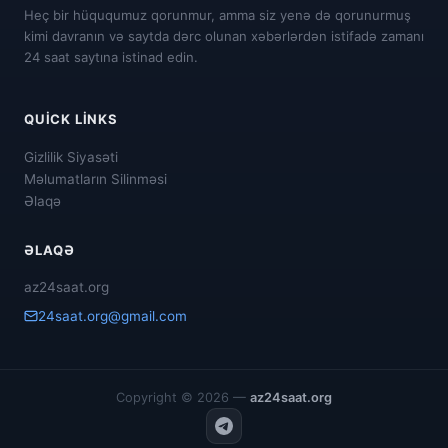
Heç bir hüququmuz qorunmur, amma siz yenə də qorunurmuş
kimi davranın və saytda dərc olunan xəbərlərdən istifadə zamanı
24 saat saytına istinad edin.
QUICK LINKS
Gizlilik Siyasəti
Məlumatların Silinməsi
Əlaqə
ƏLAQƏ
az24saat.org
24saat.org@gmail.com
Copyright © 2026 —
az24saat.org