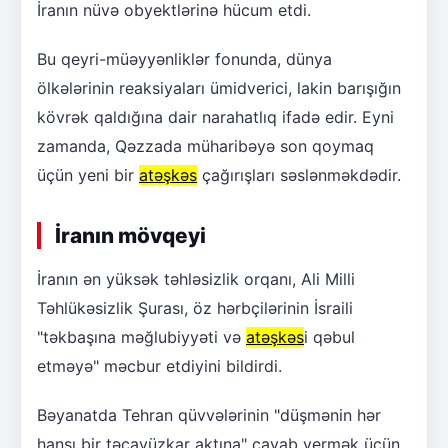
İranın nüvə obyektlərinə hücum etdi.
Bu qeyri-müəyyənliklər fonunda, dünya
ölkələrinin reaksiyaları ümidverici, lakin barışığın
kövrək qaldığına dair narahatlıq ifadə edir. Eyni
zamanda, Qəzzada müharibəyə son qoymaq
üçün yeni bir
atəşkəs
çağırışları səslənməkdədir.
İranın mövqeyi
İranın ən yüksək təhləsizlik orqanı, Ali Milli
Təhlükəsizlik Şurası, öz hərbçilərinin İsraili
"təkbaşına məğlubiyyəti və
atəşkəs
i qəbul
etməyə" məcbur etdiyini bildirdi.
Bəyanatda Tehran qüvvələrinin "düşmənin hər
hansı bir təcavüzkar aktına" cavab vermək üçün