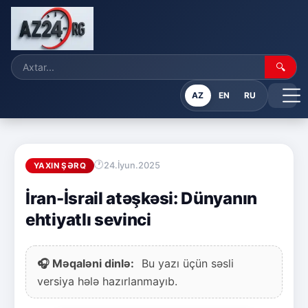
🔍
AZ
EN
RU
24.İyun.2025
YAXIN ŞƏRQ
İran-İsrail atəşkəsi: Dünyanın
ehtiyatlı sevinci
🎧 Məqaləni dinlə:
Bu yazı üçün səsli
versiya hələ hazırlanmayıb.