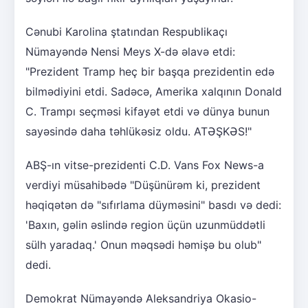
Cənubi Karolina ştatından Respublikaçı
Nümayəndə Nensi Meys X-də əlavə etdi:
"Prezident Tramp heç bir başqa prezidentin edə
bilmədiyini etdi. Sadəcə, Amerika xalqının Donald
C. Trampı seçməsi kifayət etdi və dünya bunun
sayəsində daha təhlükəsiz oldu. ATƏŞKƏS!"
ABŞ-ın vitse-prezidenti C.D. Vans Fox News-a
verdiyi müsahibədə "Düşünürəm ki, prezident
həqiqətən də "sıfırlama düyməsini" basdı və dedi:
'Baxın, gəlin əslində region üçün uzunmüddətli
sülh yaradaq.' Onun məqsədi həmişə bu olub"
dedi.
Demokrat Nümayəndə Aleksandriya Okasio-