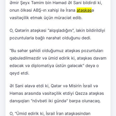
Əmir Şeyx Təmim bin Həməd Əl Sani bildirdi ki,
onun ölkəsi ABŞ-ın xahişi ilə İrana
atəşkəs
ə
vasitəçilik etmək üçün müraciət edib.
O, Qətərin atəşkəsi "alqışladığını", lakin bildirildiyi
pozuntularla bağlı narahat olduğunu dedi.
"Bu səhər şahidi olduğumuz atəşkəs pozuntuları
qəbuledilməzdir və ümid edirik ki, atəşkəs davam
edəcək və diplomatiya üstün gələcək" deyə o
qeyd etdi.
Əl Sani əlavə etdi ki, Qətər və Misirin İsrail və
Həmas arasında vasitəçilik etdiyi Qəzza atəşkəs
danışıqları "növbəti iki gündə" bərpa olunacaq.
O, "Ümid edirik ki, İsrail İran atəşkəsindən