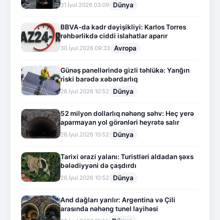
Dünya
31.İyul.2026 03:09
BBVA-da kadr dəyişikliyi: Karlos Torres
rəhbərlikdə ciddi islahatlar aparır
Avropa
30.İyul.2026 09:33
Günəş panellərində gizli təhlükə: Yanğın
riski barədə xəbərdarlıq
Dünya
26.İyul.2026 10:52
52 milyon dollarlıq nəhəng səhv: Heç yerə
aparmayan yol görənləri heyrətə salır
Dünya
26.İyul.2026 10:52
Tarixi ərazi yalanı: Turistləri aldadan şəxs
bələdiyyəni də çaşdırdı
Dünya
26.İyul.2026 10:52
And dağları yarılır: Argentina və Çili
arasında nəhəng tunel layihəsi