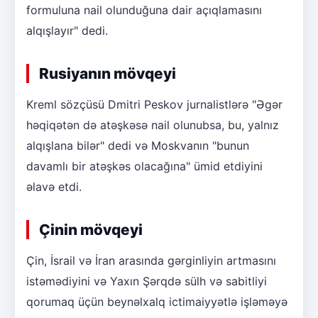
formuluna nail olunduğuna dair açıqlamasını
alqışlayır" dedi.
Rusiyanın mövqeyi
Kreml sözçüsü Dmitri Peskov jurnalistlərə "Əgər
həqiqətən də atəşkəsə nail olunubsa, bu, yalnız
alqışlana bilər" dedi və Moskvanın "bunun
davamlı bir atəşkəs olacağına" ümid etdiyini
əlavə etdi.
Çinin mövqeyi
Çin, İsrail və İran arasında gərginliyin artmasını
istəmədiyini və Yaxın Şərqdə sülh və sabitliyi
qorumaq üçün beynəlxalq ictimaiyyətlə işləməyə