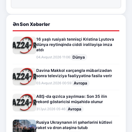
Ən Son Xəbərlər
16 yaşlı rusiyalı tennisçi Kristina Lyutova
dünya reytinqində ciddi irəliləyişə imza
atdı
Dünya
04.Avqust.2026 11:06
Davina Makkol xərçənglə mübarizədən
sonra televiziya fəaliyyətinə fasilə verir
Avropa
03.Avqust.2026 00:59
ABŞ-da qızılca yayılması: Son 35 ilin
rekord göstəricisi müşahidə olunur
Avropa
31.İyul.2026 05:46
Rusiya Ukraynanın iri şəhərlərini kütləvi
raket və dron atəşinə tutub