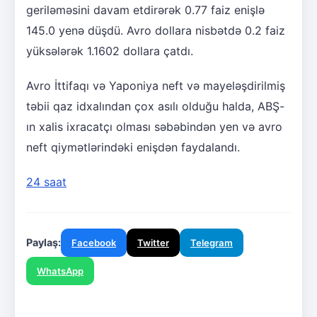
geriləməsini davam etdirərək 0.77 faiz enişlə
145.0 yenə düşdü. Avro dollara nisbətdə 0.2 faiz
yüksələrək 1.1602 dollara çatdı.
Avro İttifaqı və Yaponiya neft və mayeləşdirilmiş
təbii qaz idxalından çox asılı olduğu halda, ABŞ-
ın xalis ixracatçı olması səbəbindən yen və avro
neft qiymətlərindəki enişdən faydalandı.
24 saat
Paylaş:
Facebook
Twitter
Telegram
WhatsApp