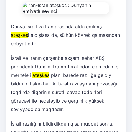
Dünya İsrail və İran arasında əldə edilmiş
atəşkəs
i alqışlasa da, sülhün kövrək qalmasından
ehtiyat edir.
İsrail və İranın çərşənbə axşamı səhər ABŞ
prezidenti Donald Tramp tərəfindən elan edilmiş
mərhələli
atəşkəs
planı barədə razılığa gəldiyi
bildirilir. Lakin hər iki tərəf razılaşmanı pozacağı
təqdirdə digərinin sürətli cavab tədbirləri
görəcəyi ilə hədələyib və gərginlik yüksək
səviyyədə qalmaqdadır.
İsrail razılığını bildirdikdən qısa müddət sonra,