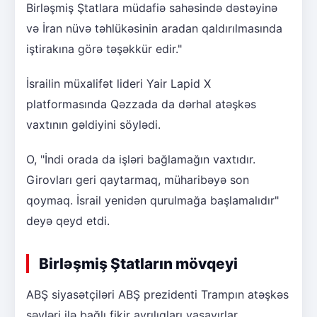
Birləşmiş Ştatlara müdafiə sahəsində dəstəyinə
və İran nüvə təhlükəsinin aradan qaldırılmasında
iştirakına görə təşəkkür edir."
İsrailin müxalifət lideri Yair Lapid X
platformasında Qəzzada da dərhal atəşkəs
vaxtının gəldiyini söylədi.
O, "İndi orada da işləri bağlamağın vaxtıdır.
Girovları geri qaytarmaq, müharibəyə son
qoymaq. İsrail yenidən qurulmağa başlamalıdır"
deyə qeyd etdi.
Birləşmiş Ştatların mövqeyi
ABŞ siyasətçiləri ABŞ prezidenti Trampın atəşkəs
səyləri ilə bağlı fikir ayrılıqları yaşayırlar.