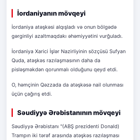
İordaniyanın mövqeyi
İordaniya atəşkəsi alqışladı və onun bölgədə
gərginliyi azaltmaqdakı əhəmiyyətini vurğuladı.
İordaniya Xarici İşlər Nazirliyinin sözçüsü Sufyan
Quda, atəşkəs razılaşmasının daha da
pisləşməkdən qorunmalı olduğunu qeyd etdi.
O, həmçinin Qəzzada da atəşkəsə nail olunması
üçün çağırış etdi.
Səudiyyə Ərəbistanının mövqeyi
Səudiyyə Ərəbistanı "(ABŞ prezidenti Donald)
Trampın iki tərəf arasında atəşkəs razılaşması