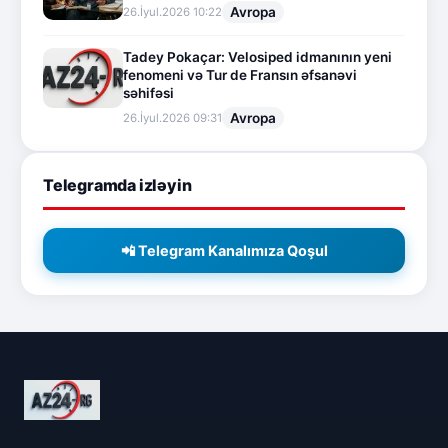
Avropa
26.İyul.2026 10:22
Tadey Pokaçar: Velosiped idmanının yeni
fenomeni və Tur de Fransın əfsanəvi
səhifəsi
Avropa
26.İyul.2026 09:31
Telegramda izləyin
📲 Telegram Kanalımıza Qoşul