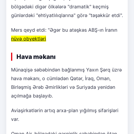
bölgədəki digər ölkələrə "dramatik" keçmiş
günlərdəki "ehtiyatlılıqlarına" görə "təşəkkür etdi".
Mers qeyd etdi: "Əgər bu atəşkəs ABŞ-ın İranın
nüvə obyektləri
Hava məkanı
Münaqişə səbəbindən bağlanmış Yaxın Şərq üzrə
hava məkanı, o cümlədən Qətər, İraq, Oman,
Birləşmiş Ərəb Əmirlikləri və Suriyada yenidən
açılmağa başlayıb.
Aviaşirkətlərin artıq arxa-plan yığılmış sifarişləri
var.
Oman Air, bölgədəki gərginlik səbəbindən ötən