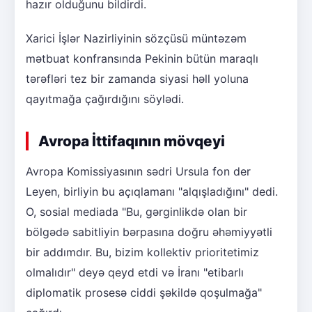
hazır olduğunu bildirdi.
Xarici İşlər Nazirliyinin sözçüsü müntəzəm
mətbuat konfransında Pekinin bütün maraqlı
tərəfləri tez bir zamanda siyasi həll yoluna
qayıtmağa çağırdığını söylədi.
Avropa İttifaqının mövqeyi
Avropa Komissiyasının sədri Ursula fon der
Leyen, birliyin bu açıqlamanı "alqışladığını" dedi.
O, sosial mediada "Bu, gərginlikdə olan bir
bölgədə sabitliyin bərpasına doğru əhəmiyyətli
bir addımdır. Bu, bizim kollektiv prioritetimiz
olmalıdır" deyə qeyd etdi və İranı "etibarlı
diplomatik prosesə ciddi şəkildə qoşulmağa"