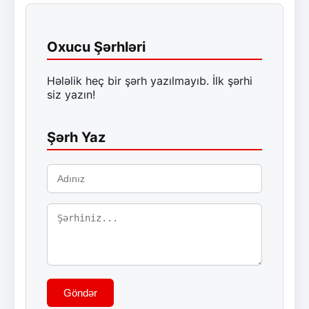
Oxucu Şərhləri
Hələlik heç bir şərh yazılmayıb. İlk şərhi
siz yazın!
Şərh Yaz
Göndər