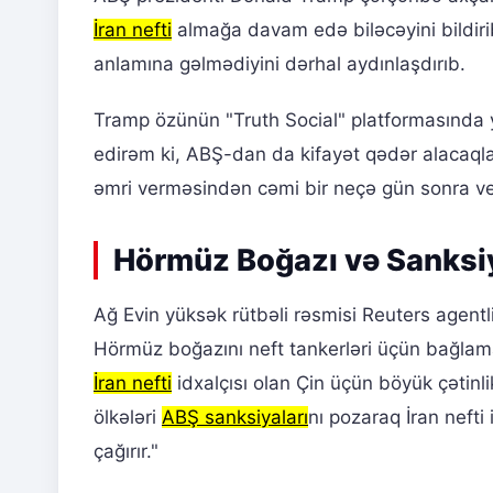
İran nefti
almağa davam edə biləcəyini bildiri
anlamına gəlmədiyini dərhal aydınlaşdırıb.
Tramp özünün "Truth Social" platformasında 
edirəm ki, ABŞ-dan da kifayət qədər alacaq
əmri verməsindən cəmi bir neçə gün sonra ver
Hörmüz Boğazı və Sanksiy
Ağ Evin yüksək rütbəli rəsmisi Reuters agentl
Hörmüz boğazını neft tankerləri üçün bağlam
İran nefti
idxalçısı olan Çin üçün böyük çətinl
ölkələri
ABŞ sanksiyaları
nı pozaraq İran nefti
çağırır."