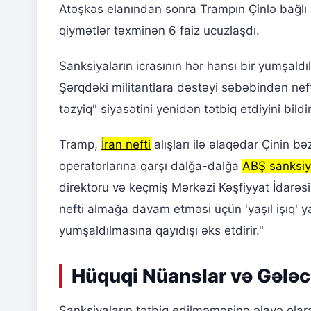
Atəşkəs elanından sonra Trampın Çinlə bağlı 
qiymətlər təxminən 6 faiz ucuzlaşdı.
Sanksiyaların icrasının hər hansı bir yumşald
Şərqdəki militantlara dəstəyi səbəbindən neft
təzyiq" siyasətini yenidən tətbiq etdiyini bi
Tramp,
İran nefti
alışları ilə əlaqədar Çinin b
operatorlarına qarşı dalğa-dalğa
ABŞ sanksiy
direktoru və keçmiş Mərkəzi Kəşfiyyat İdarəs
nefti almağa davam etməsi üçün 'yaşıl işıq' y
yumşaldılmasına qayıdışı əks etdirir."
Hüquqi Nüanslar və Gələc
Sanksiyaların tətbiq edilməməsinə əlavə olara