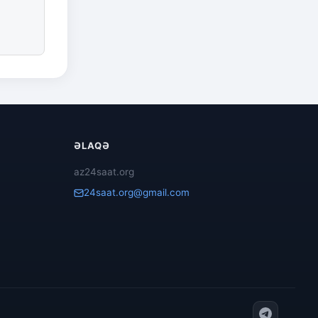
ƏLAQƏ
az24saat.org
24saat.org@gmail.com