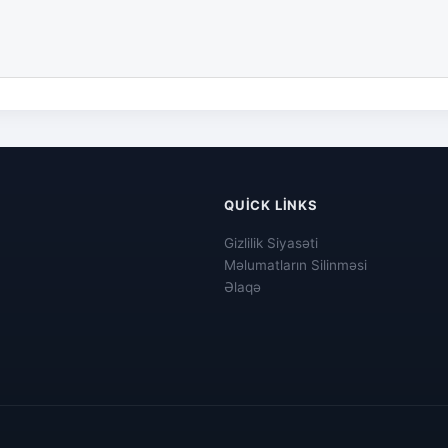
QUICK LINKS
Gizlilik Siyasəti
Məlumatların Silinməsi
Əlaqə