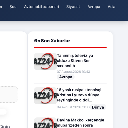
m
Şou
Avtomobil xəbərləri
Siyasət
Avropa
Asia
Ən Son Xəbərlər
Tanınmış televiziya
ulduzu Stiven Ber
saxlanılıb
07.Avqust.2026 10:43
Avropa
16 yaşlı rusiyalı tennisçi
Kristina Lyutova dünya
reytinqində ciddi
irəliləyişə imza atdı
Dünya
04.Avqust.2026 11:06
Davina Makkol xərçənglə
mübarizədən sonra
Çinin