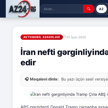
🔍
AZ
25.İyun.2025
AVTOMOBIL XƏBƏRLƏRI
İran nefti gərginliyind
edir
🎧 Məqaləni dinlə:
Bu yazı üçün səsli versiya
ABŞ prezidenti Donald Tramp çərşənbə axşamı 