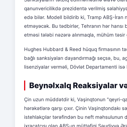
qanunvericilikdə prezidentə verilmiş səlahiyy
edə bilər. Modell bildirib ki, Tramp ABŞ-İran 
etməyəcək. Bu tədbirlər, Tehranın hər hansı b
etməsi tələbi nəzərə alınmaqla, mühüm təsir 
Hughes Hubbard & Reed hüquq firmasının tərə
bağlı sanksiyaları dayandırmağı seçsə, bu, age
lisenziyalar verməli, Dövlət Departamenti isə 
Beynəlxalq Reaksiyalar və
Çin uzun müddətdir ki, Vaşinqtonun "qeyri-qanu
hərəkətlərə qarşı çıxır. Çinin Vaşinqtondakı s
istehlakçılar tərəfindən bu neft məhsulunun
ixracatçısı olan ABŞ-ın müttəfiqi Səudiyyə Ərə