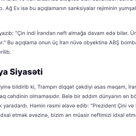
b. Ağ Ev isə bu açıqlamanın sanksiyalar rejiminin yumşa
yazıb: "Çin indi İrandan neft almağa davam edə bilər. Ü
lar." Bu açıqlama onun üç İran nüvə obyektinə ABŞ bom
ilib.
a Siyasəti
iyinə bildirib ki, Trampın diqqət çəkdiyi əsas məqam, İra
aq cəhdinin olmamasıdır. Belə bir addım dünyanın ən b
ik yaradardı. Həmin rəsmi əlavə edib: "Prezident Çini və
 idxal etmək əvəzinə, bizim ən müasir neftimizi idxal et