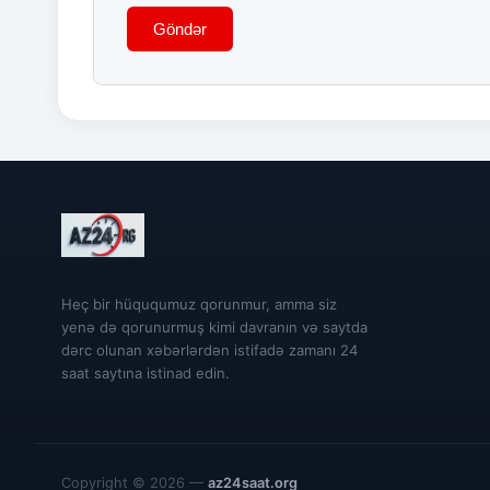
Göndər
Heç bir hüququmuz qorunmur, amma siz
yenə də qorunurmuş kimi davranın və saytda
dərc olunan xəbərlərdən istifadə zamanı 24
saat saytına istinad edin.
Copyright © 2026 —
az24saat.org