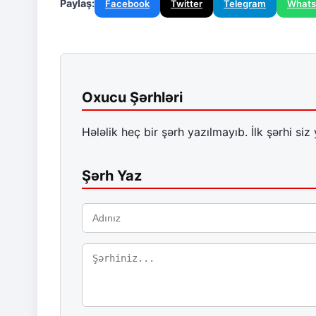
Paylaş:
Facebook
Twitter
Telegram
What
Oxucu Şərhləri
Hələlik heç bir şərh yazılmayıb. İlk şərhi siz 
Şərh Yaz