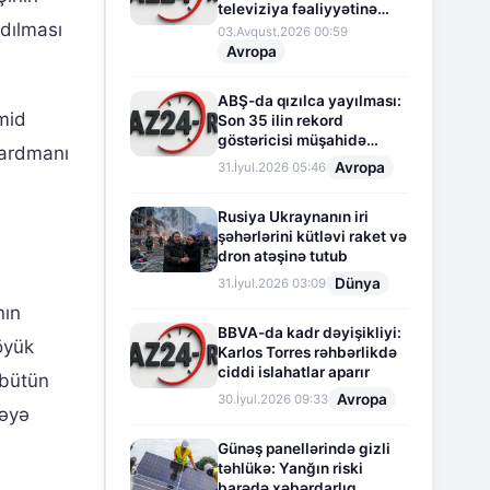
televiziya fəaliyyətinə
ldılması
fasilə verir
03.Avqust.2026 00:59
Avropa
ABŞ-da qızılca yayılması:
mid
Son 35 ilin rekord
göstəricisi müşahidə
bardmanı
olunur
Avropa
31.İyul.2026 05:46
Rusiya Ukraynanın iri
şəhərlərini kütləvi raket və
dron atəşinə tutub
Dünya
31.İyul.2026 03:09
nın
BBVA-da kadr dəyişikliyi:
öyük
Karlos Torres rəhbərlikdə
ciddi islahatlar aparır
 bütün
Avropa
30.İyul.2026 09:33
məyə
Günəş panellərində gizli
təhlükə: Yanğın riski
barədə xəbərdarlıq