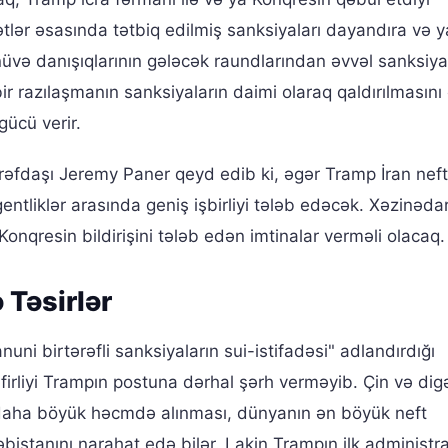
ətlər əsasında tətbiq edilmiş sanksiyaları dayandıra və y
nüvə danışıqlarının gələcək raundlarından əvvəl sanksiyal
ir razılaşmanın sanksiyaların daimi olaraq qaldırılmasını
gücü verir.
fdaşı Jeremy Paner qeyd edib ki, əgər Tramp İran nefti
ntliklər arasında geniş işbirliyi tələb edəcək. Xəzinədar
Konqresin bildirişini tələb edən imtinalar verməli olacaq.
 Təsirlər
ni birtərəfli sanksiyaların sui-istifadəsi" adlandırdığı
əfirliyi Trampın postuna dərhal şərh verməyib. Çin və dig
 daha böyük həcmdə alınması, dünyanın ən böyük neft
bistanını narahat edə bilər. Lakin Trampın ilk administra