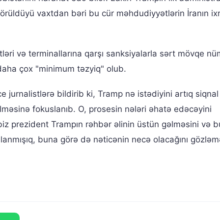
örüldüyü vaxtdan bəri bu cür məhdudiyyətlərin İranın ix
kətləri və terminallarına qarşı sanksiyalarla sərt mövqe n
daha çox "minimum təzyiq" olub.
rnalistlərə bildirib ki, Tramp nə istədiyini artıq siqnal
lməsinə fokuslanıb. O, prosesin nələri əhatə edəcəyini
biz prezident Trampın rəhbər əlinin üstün gəlməsini və b
lanmışıq, buna görə də nəticənin necə olacağını gözləmə