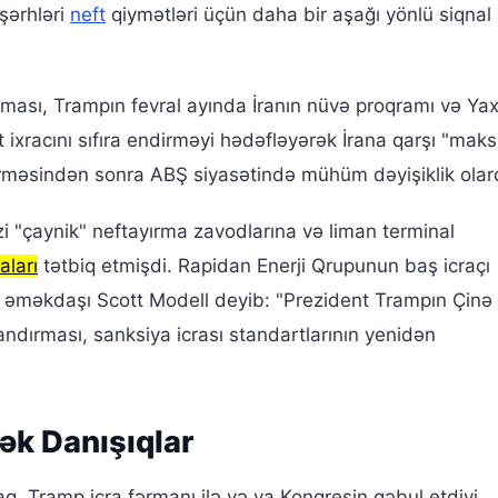
şərhləri
neft
qiymətləri üçün daha bir aşağı yönlü siqnal
ılması, Trampın fevral ayında İranın nüvə proqramı və Yax
 ixracını sıfıra endirməyi hədəfləyərək İrana qarşı "ma
ldirməsindən sonra ABŞ siyasətində mühüm dəyişiklik olar
əzi "çaynik" neftayırma zavodlarına və liman terminal
aları
tətbiq etmişdi. Rapidan Enerji Qrupunun baş icraçı
i əməkdaşı Scott Modell deyib: "Prezident Trampın Çinə 
andırması, sanksiya icrası standartlarının yenidən
ək Danışıqlar
q, Tramp icra fərmanı ilə və ya Konqresin qəbul etdiyi