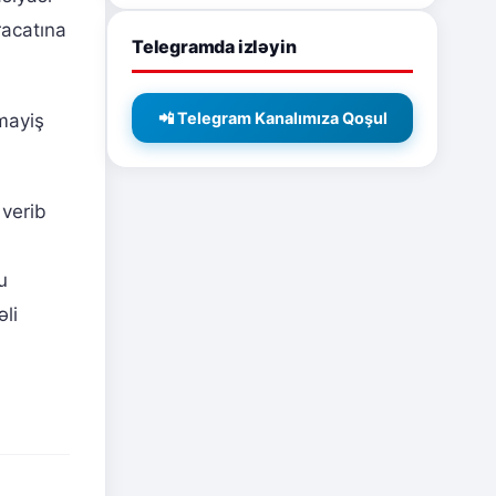
racatına
Telegramda izləyin
📲 Telegram Kanalımıza Qoşul
ümayiş
 verib
u
li