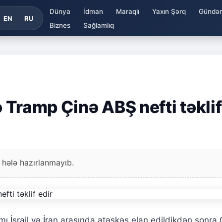
Dünya
İdman
Maraqlı
Yaxın Şərq
Gündə
EN
RU
Biznes
Sağlamlıq
ə Tramp Çinə ABŞ nefti təklif
 hələ hazırlanmayıb.
İsrail və İran arasında atəşkəs elan edildikdən sonra 