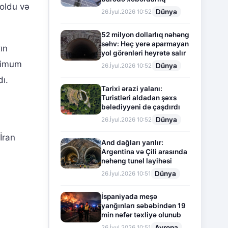
 oldu və
Dünya
26.İyul.2026 10:52
52 milyon dollarlıq nəhəng
səhv: Heç yerə aparmayan
ın
yol görənləri heyrətə salır
ksimum
Dünya
26.İyul.2026 10:52
dı.
Tarixi ərazi yalanı:
Turistləri aldadan şəxs
bələdiyyəni də çaşdırdı
Dünya
26.İyul.2026 10:52
İran
And dağları yarılır:
Argentina və Çili arasında
nəhəng tunel layihəsi
Dünya
26.İyul.2026 10:51
İspaniyada meşə
yanğınları səbəbindən 19
min nəfər təxliyə olunub
Avropa
26.İyul.2026 10:51