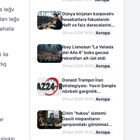
a ləğv
Dünya birjaları korporativ
arı ləğv
hesabatlara fokuslanıb:
Neft və faiz dərəcələrinin
 əhatə
təsiri altında cari vəziyyət
Avropa
26.İyul.2026 10:50
İbay Llanosun "La Velada
del Año 6" boks gecəsi
 ilə
rekordları alt-üst etdi
lıq
Avropa
26.İyul.2026 10:50
Donald Trampın İran
strategiyası: Yaxın Şərqdə
növbəti gərginlik
mərhələsi
Avropa
26.İyul.2026 10:50
Çinin “hukou” sistemi:
Daxili miqrantların
ər
qarşısındakı görünməz
sədd
Avropa
26.İyul.2026 10:22
siyası