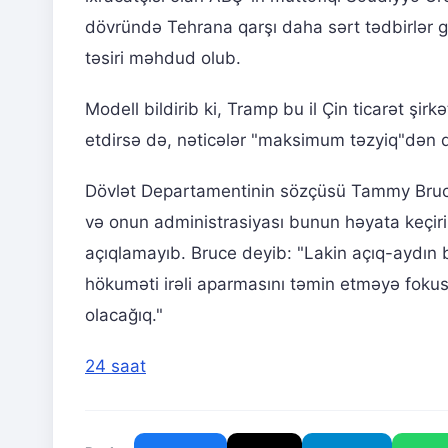
dövründə Tehrana qarşı daha sərt tədbirlər g
təsiri məhdud olub.
Modell bildirib ki, Tramp bu il Çin ticarət şir
etdirsə də, nəticələr "maksimum təzyiq"dən 
Dövlət Departamentinin sözçüsü Tammy Bruce ju
və onun administrasiyası bunun həyata keçiri
açıqlamayıb. Bruce deyib: "Lakin açıq-aydın 
hökuməti irəli aparmasını təmin etməyə fokus
olacağıq."
24 saat