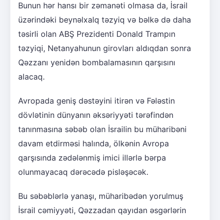
Bunun hər hansı bir zəmanəti olmasa da, İsrail
üzərindəki beynəlxalq təzyiq və bəlkə də daha
təsirli olan ABŞ Prezidenti Donald Trampın
təzyiqi, Netanyahunun girovları aldıqdan sonra
Qəzzanı yenidən bombalamasının qarşısını
alacaq.
Avropada geniş dəstəyini itirən və Fələstin
dövlətinin dünyanın əksəriyyəti tərəfindən
tanınmasına səbəb olan İsrailin bu müharibəni
davam etdirməsi halında, ölkənin Avropa
qarşısında zədələnmiş imici illərlə bərpa
olunmayacaq dərəcədə pisləşəcək.
Bu səbəblərlə yanaşı, müharibədən yorulmuş
İsrail cəmiyyəti, Qəzzadan qayıdan əsgərlərin