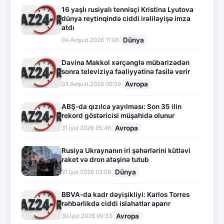
16 yaşlı rusiyalı tennisçi Kristina Lyutova
dünya reytinqində ciddi irəliləyişə imza
atdı
Dünya
04.Avqust.2026 11:06
Davina Makkol xərçənglə mübarizədən
sonra televiziya fəaliyyətinə fasilə verir
Avropa
03.Avqust.2026 00:59
ABŞ-da qızılca yayılması: Son 35 ilin
rekord göstəricisi müşahidə olunur
Avropa
31.İyul.2026 05:46
Rusiya Ukraynanın iri şəhərlərini kütləvi
raket və dron atəşinə tutub
Dünya
31.İyul.2026 03:09
BBVA-da kadr dəyişikliyi: Karlos Torres
rəhbərlikdə ciddi islahatlar aparır
Avropa
30.İyul.2026 09:33