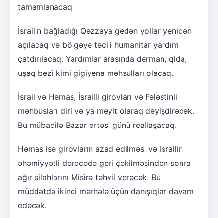
tamamlanacaq.
İsrailin bağladığı Qəzzaya gedən yollar yenidən
açılacaq və bölgəyə təcili humanitar yardım
çatdırılacaq. Yardımlar arasında dərman, qida,
uşaq bezi kimi gigiyena məhsulları olacaq.
İsrail və Həmas, İsrailli girovları və Fələstinli
məhbusları diri və ya meyit olaraq dəyişdirəcək.
Bu mübadilə Bazar ertəsi günü reallaşacaq.
Həmas isə girovların azad edilməsi və İsrailin
əhəmiyyətli dərəcədə geri çəkilməsindən sonra
ağır silahlarını Misirə təhvil verəcək. Bu
müddətdə ikinci mərhələ üçün danışıqlar davam
edəcək.