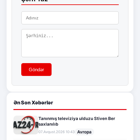
Göndər
Ən Son Xəbərlər
Tanınmış televiziya ulduzu Stiven Ber
saxlanılıb
Avropa
07.Avqust.2026 10:43