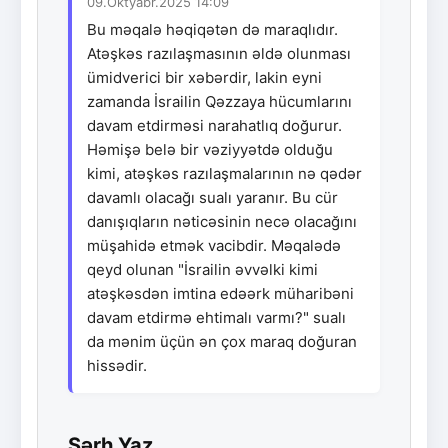
09.Oktyabr.2025 14:09
Bu məqalə həqiqətən də maraqlıdır.
Atəşkəs razılaşmasının əldə olunması
ümidverici bir xəbərdir, lakin eyni
zamanda İsrailin Qəzzaya hücumlarını
davam etdirməsi narahatlıq doğurur.
Həmişə belə bir vəziyyətdə olduğu
kimi, atəşkəs razılaşmalarının nə qədər
davamlı olacağı sualı yaranır. Bu cür
danışıqların nəticəsinin necə olacağını
müşahidə etmək vacibdir. Məqalədə
qeyd olunan "İsrailin əvvəlki kimi
atəşkəsdən imtina edəərk müharibəni
davam etdirmə ehtimalı varmı?" sualı
da mənim üçün ən çox maraq doğuran
hissədir.
Şərh Yaz