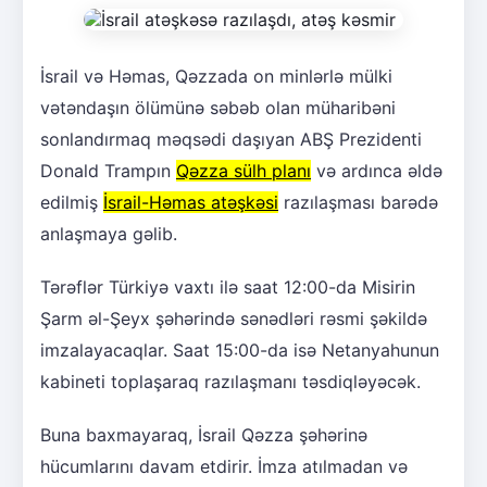
İsrail və Həmas, Qəzzada on minlərlə mülki
vətəndaşın ölümünə səbəb olan müharibəni
sonlandırmaq məqsədi daşıyan ABŞ Prezidenti
Donald Trampın
Qəzza sülh planı
və ardınca əldə
edilmiş
İsrail-Həmas atəşkəsi
razılaşması barədə
anlaşmaya gəlib.
Tərəflər Türkiyə vaxtı ilə saat 12:00-da Misirin
Şarm əl-Şeyx şəhərində sənədləri rəsmi şəkildə
imzalayacaqlar. Saat 15:00-da isə Netanyahunun
kabineti toplaşaraq razılaşmanı təsdiqləyəcək.
Buna baxmayaraq, İsrail Qəzza şəhərinə
hücumlarını davam etdirir. İmza atılmadan və