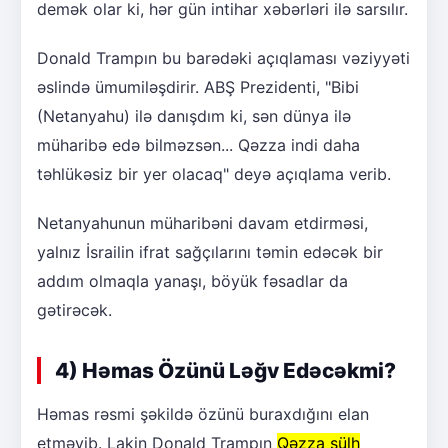
demək olar ki, hər gün intihar xəbərləri ilə sarsılır.
Donald Trampın bu barədəki açıqlaması vəziyyəti
əslində ümumiləşdirir. ABŞ Prezidenti, "Bibi
(Netanyahu) ilə danışdım ki, sən dünya ilə
müharibə edə bilməzsən... Qəzza indi daha
təhlükəsiz bir yer olacaq" deyə açıqlama verib.
Netanyahunun müharibəni davam etdirməsi,
yalnız İsrailin ifrat sağçılarını təmin edəcək bir
addım olmaqla yanaşı, böyük fəsadlar da
gətirəcək.
4) Həmas Özünü Ləğv Edəcəkmi?
Həmas rəsmi şəkildə özünü buraxdığını elan
etməyib. Lakin Donald Trampın
Qəzza sülh