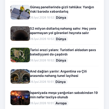
Günəş panellərində gizli təhlükə: Yanğın
riski barədə xəbərdarlıq
Dünya
26.İyul.2026 10:52
52 milyon dollarlıq nəhəng səhv: Heç yerə
aparmayan yol görənləri heyrətə salır
Dünya
26.İyul.2026 10:52
Tarixi ərazi yalanı: Turistləri aldadan şəxs
bələdiyyəni də çaşdırdı
Dünya
26.İyul.2026 10:52
And dağları yarılır: Argentina və Çili
arasında nəhəng tunel layihəsi
Dünya
26.İyul.2026 10:51
İspaniyada meşə yanğınları səbəbindən 19
min nəfər təxliyə olunub
Avropa
26.İyul.2026 10:51