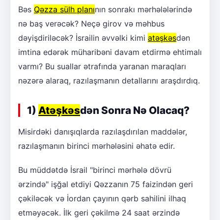
Bəs
Qəzza sülh planı
nın sonrakı mərhələlərində
nə baş verəcək? Neçə girov və məhbus
dəyişdiriləcək? İsrailin əvvəlki kimi
atəşkəs
dən
imtina edərək müharibəni davam etdirmə ehtimalı
varmı? Bu suallar ətrafında yaranan maraqları
nəzərə alaraq, razılaşmanın detallarını araşdırdıq.
1)
Atəşkəs
dən Sonra Nə Olacaq?
Misirdəki danışıqlarda razılaşdırılan maddələr,
razılaşmanın birinci mərhələsini əhatə edir.
Bu müddətdə İsrail "birinci mərhələ dövrü
ərzində" işğal etdiyi Qəzzanın 75 faizindən geri
çəkiləcək və İordan çayının qərb sahilini ilhaq
etməyəcək. İlk geri çəkilmə 24 saat ərzində