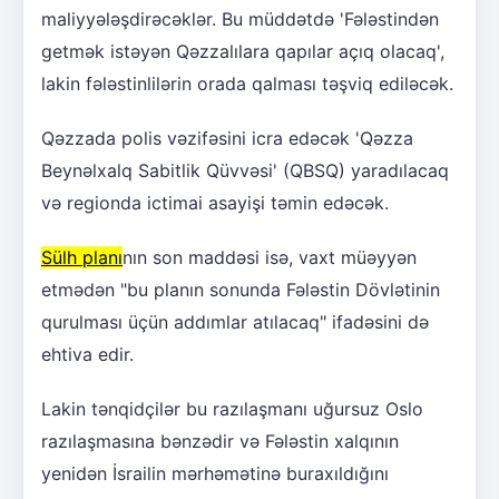
maliyyələşdirəcəklər. Bu müddətdə 'Fələstindən
getmək istəyən Qəzzalılara qapılar açıq olacaq',
lakin fələstinlilərin orada qalması təşviq ediləcək.
Qəzzada polis vəzifəsini icra edəcək 'Qəzza
Beynəlxalq Sabitlik Qüvvəsi' (QBSQ) yaradılacaq
və regionda ictimai asayişi təmin edəcək.
Sülh planı
nın son maddəsi isə, vaxt müəyyən
etmədən "bu planın sonunda Fələstin Dövlətinin
qurulması üçün addımlar atılacaq" ifadəsini də
ehtiva edir.
Lakin tənqidçilər bu razılaşmanı uğursuz Oslo
razılaşmasına bənzədir və Fələstin xalqının
yenidən İsrailin mərhəmətinə buraxıldığını