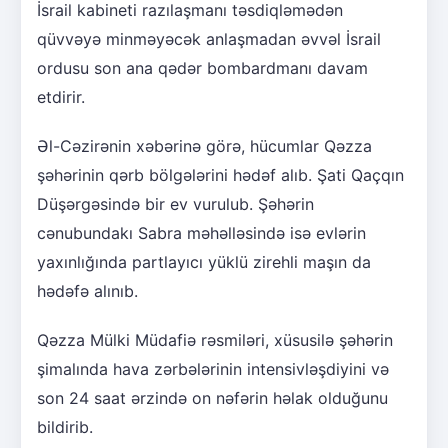
İsrail kabineti razılaşmanı təsdiqləmədən
qüvvəyə minməyəcək anlaşmadan əvvəl İsrail
ordusu son ana qədər bombardmanı davam
etdirir.
Əl-Cəzirənin xəbərinə görə, hücumlar Qəzza
şəhərinin qərb bölgələrini hədəf alıb. Şati Qaçqın
Düşərgəsində bir ev vurulub. Şəhərin
cənubundakı Sabra məhəlləsində isə evlərin
yaxınlığında partlayıcı yüklü zirehli maşın da
hədəfə alınıb.
Qəzza Mülki Müdafiə rəsmiləri, xüsusilə şəhərin
şimalında hava zərbələrinin intensivləşdiyini və
son 24 saat ərzində on nəfərin həlak olduğunu
bildirib.