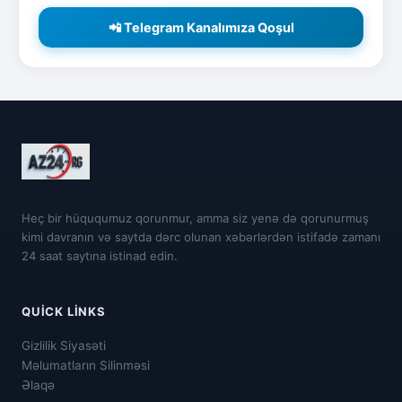
📲 Telegram Kanalımıza Qoşul
Heç bir hüququmuz qorunmur, amma siz yenə də qorunurmuş
kimi davranın və saytda dərc olunan xəbərlərdən istifadə zamanı
24 saat saytına istinad edin.
QUICK LINKS
Gizlilik Siyasəti
Məlumatların Silinməsi
Əlaqə