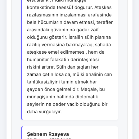
kontekstində təəssüf doğurur. Atəşkəs
razılaşmasının imzalanması ərəfəsində
belə hücumların davam etməsi, tərəflər
arasındakı güvənin nə qədər zəif
olduğunu göstərir. İsrailin sülh planına
razılıq verməsinə baxmayaraq, sahədə
atəşkəsə əməl edilməməsi, həm də
humanitar fəlakətin dərinləşməsi
riskini artırır. Sülh danışıqları hər
zaman çətin losa da, mülki əhalinin can
təhlükəsizliyini təmin etmək hər
şeydən öncə gəlməlidir. Məqalə, bu
münaqişənin həllində diplomatik
səylərin nə qədər vacib olduğunu bir
daha vurğulayır.
Şəbnəm Rzayeva