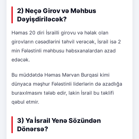
2) Neçə Girov və Məhbus
Dəyişdiriləcək?
Həmas 20 diri İsrailli girovu və həlak olan
girovların cəsədlərini təhvil verəcək, İsrail isə 2
min Fələstinli məhbusu həbsxanalardan azad
edəcək.
Bu müddətdə Həmas Mərvan Burqasi kimi
dünyaca məşhur Fələstinli liderlərin də azadlığa
buraxılmasını tələb edir, lakin İsrail bu təklifi
qəbul etmir.
3) Ya İsrail Yenə Sözündən
Dönərsə?