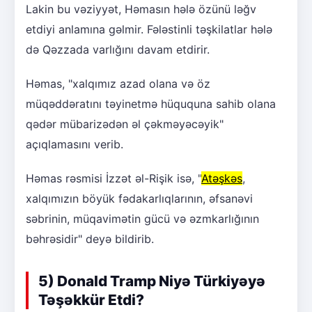
Lakin bu vəziyyət, Həmasın hələ özünü ləğv
etdiyi anlamına gəlmir. Fələstinli təşkilatlar hələ
də Qəzzada varlığını davam etdirir.
Həmas, "xalqımız azad olana və öz
müqəddəratını təyinetmə hüququna sahib olana
qədər mübarizədən əl çəkməyəcəyik"
açıqlamasını verib.
Həmas rəsmisi İzzət əl-Rişik isə, "
Atəşkəs
,
xalqımızın böyük fədakarlıqlarının, əfsanəvi
səbrinin, müqavimətin gücü və əzmkarlığının
bəhrəsidir" deyə bildirib.
5) Donald Tramp Niyə Türkiyəyə
Təşəkkür Etdi?