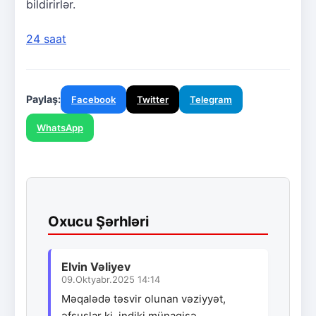
bildirirlər.
24 saat
Paylaş:
Facebook
Twitter
Telegram
WhatsApp
Oxucu Şərhləri
Elvin Vəliyev
09.Oktyabr.2025 14:14
Məqalədə təsvir olunan vəziyyət,
əfsuslar ki, indiki münaqişə