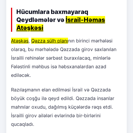
Hücumlara baxmayaraq
Qeydləmələr və
İsrail-Həmas
Atəşkəsi
Atəşkəs
,
Qəzza sülh planı
nın birinci mərhələsi
olaraq, bu mərhələdə Qəzzada girov saxlanılan
İsrailli rehinələr sərbəst buraxılacaq, minlərlə
Fələstinli məhbus isə həbsxanalardan azad
ediləcək.
Razılaşmanın elan edilməsi İsrail və Qəzzada
böyük coşğu ilə qeyd edildi. Qəzzada insanlar
mahnılar oxudu, dağılmış küçələrdə rəqs etdi.
İsrailli girov ailələri evlərində bir-birlərini
qucaqladı.