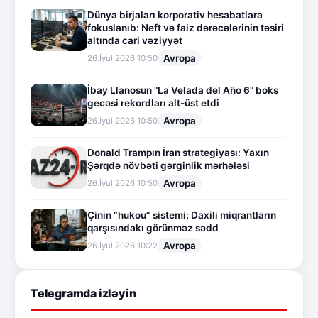
Dünya birjaları korporativ hesabatlara
fokuslanıb: Neft və faiz dərəcələrinin təsiri
altında cari vəziyyət
Avropa
26.İyul.2026 10:50
İbay Llanosun "La Velada del Año 6" boks
gecəsi rekordları alt-üst etdi
Avropa
26.İyul.2026 10:50
Donald Trampın İran strategiyası: Yaxın
Şərqdə növbəti gərginlik mərhələsi
Avropa
26.İyul.2026 10:50
Çinin “hukou” sistemi: Daxili miqrantların
qarşısındakı görünməz sədd
Avropa
26.İyul.2026 10:22
Telegramda izləyin