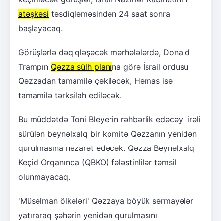
atəşkəsi
təsdiqləməsindən 24 saat sonra
başlayacaq.
Görüşlərlə dəqiqləşəcək mərhələlərdə, Donald
Trampın
Qəzza sülh planı
na görə İsrail ordusu
Qəzzadan tamamilə çəkiləcək, Həmas isə
tamamilə tərksilah ediləcək.
Bu müddətdə Toni Bleyerin rəhbərlik edəcəyi irəli
sürülən beynəlxalq bir komitə Qəzzanın yenidən
qurulmasına nəzarət edəcək. Qəzza Beynəlxalq
Keçid Orqanında (QBKO) fələstinlilər təmsil
olunmayacaq.
'Müsəlman ölkələri' Qəzzaya böyük sərmayələr
yatıraraq şəhərin yenidən qurulmasını