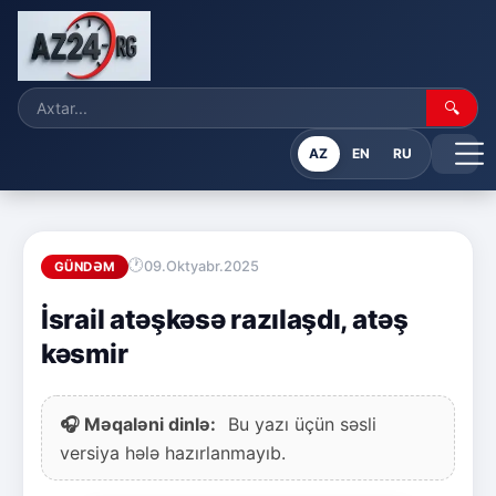
🔍
AZ
EN
RU
09.Oktyabr.2025
GÜNDƏM
İsrail atəşkəsə razılaşdı, atəş
kəsmir
🎧 Məqaləni dinlə:
Bu yazı üçün səsli
versiya hələ hazırlanmayıb.