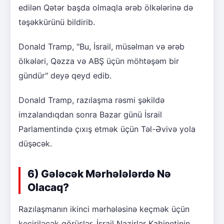
edilən Qətər başda olmaqla ərəb ölkələrinə də
təşəkkürünü bildirib.
Donald Tramp, "Bu, İsrail, müsəlman və ərəb
ölkələri, Qəzza və ABŞ üçün möhtəşəm bir
gündür" deyə qeyd edib.
Donald Tramp, razılaşma rəsmi şəkildə
imzalandıqdan sonra Bazar günü İsrail
Parlamentində çıxış etmək üçün Təl-Əvivə yola
düşəcək.
6) Gələcək Mərhələlərdə Nə
Olacaq?
Razılaşmanın ikinci mərhələsinə keçmək üçün
keçiriləcək görüşlər, İsrail Nazirlər Kabinetinin