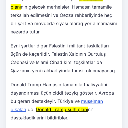
planı
nın gələcək mərhələləri Həmasın tamamilə
tərksilah edilməsini və Qəzza rəhbərliyində heç
bir şərt və mövqedə siyasi olaraq yer almamasını
nəzərdə tutur.
Eyni şərtlər digər Fələstinli militant təşkilatları
üçün də keçərlidir. Fələstin Xalqının Qurtuluş
Cəbhəsi və İslami Cihad kimi təşkilatlar da
Qəzzanın yeni rəhbərliyində təmsil olunmayacaq.
Donald Tramp Həmasın tamamilə fəaliyyətini
dayandırması üçün ciddi təzyiq göstərir. Avropa
bu qərarı dəstəkləyir. Türkiyə və
müsəlman
ölkələri
də '
Donald Tramp sülh planı
nı'
dəstəklədiklərini bildiriblər.