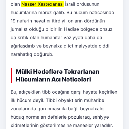
olan
Nasser Xəstəxanası
İsrail ordusunun
hücumlarına məruz qalıb. Bu hücum nəticəsində
19 nəfərin həyatını itirdiyi, onların dördünün
jurnalist olduğu bildirilir. Hadisə bölgədə onsuz
da kritik olan humanitar vəziyyəti daha da
ağırlaşdırıb və beynəlxalq ictimaiyyətdə ciddi
narahatlıq doğurub.
Mülki Hədəflərə Təkrarlanan
Hücumların Acı Nəticələri
Bu, adıçəkilən tibb ocağına qarşı həyata keçirilən
ilk hücum deyil. Tibbi obyektlərin müharibə
zonalarında qorunması ilə bağlı beynəlxalq
hüquq normaları dəfələrlə pozularaq, səhiyyə
xidmətlərinin göstərilməsinə maneələr yaradılır.