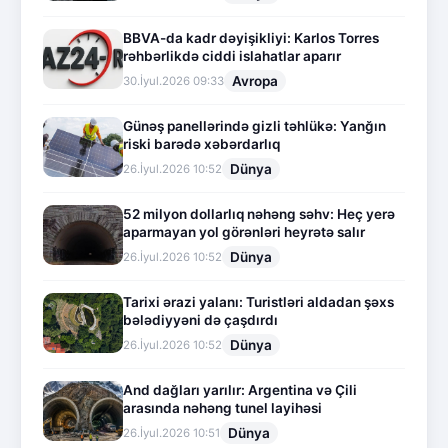
BBVA-da kadr dəyişikliyi: Karlos Torres
rəhbərlikdə ciddi islahatlar aparır
Avropa
30.İyul.2026 09:33
Günəş panellərində gizli təhlükə: Yanğın
riski barədə xəbərdarlıq
Dünya
26.İyul.2026 10:52
52 milyon dollarlıq nəhəng səhv: Heç yerə
aparmayan yol görənləri heyrətə salır
Dünya
26.İyul.2026 10:52
Tarixi ərazi yalanı: Turistləri aldadan şəxs
bələdiyyəni də çaşdırdı
Dünya
26.İyul.2026 10:52
And dağları yarılır: Argentina və Çili
arasında nəhəng tunel layihəsi
Dünya
26.İyul.2026 10:51