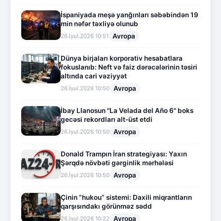
İspaniyada meşə yanğınları səbəbindən 19
min nəfər təxliyə olunub
Avropa
26.İyul.2026 10:51
Dünya birjaları korporativ hesabatlara
fokuslanıb: Neft və faiz dərəcələrinin təsiri
altında cari vəziyyət
Avropa
26.İyul.2026 10:50
İbay Llanosun "La Velada del Año 6" boks
gecəsi rekordları alt-üst etdi
Avropa
26.İyul.2026 10:50
Donald Trampın İran strategiyası: Yaxın
Şərqdə növbəti gərginlik mərhələsi
Avropa
26.İyul.2026 10:50
Çinin “hukou” sistemi: Daxili miqrantların
qarşısındakı görünməz sədd
Avropa
26.İyul.2026 10:22