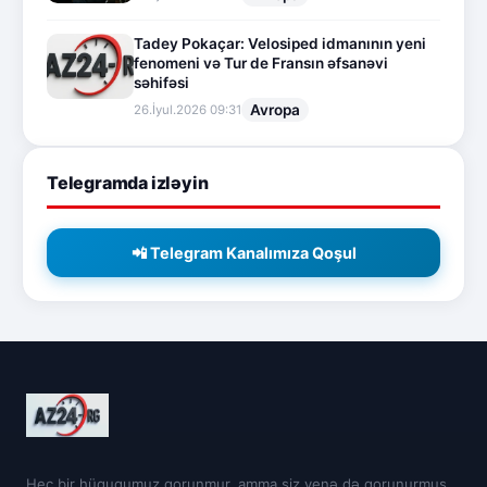
Tadey Pokaçar: Velosiped idmanının yeni
fenomeni və Tur de Fransın əfsanəvi
səhifəsi
Avropa
26.İyul.2026 09:31
Telegramda izləyin
📲 Telegram Kanalımıza Qoşul
Heç bir hüququmuz qorunmur, amma siz yenə də qorunurmuş