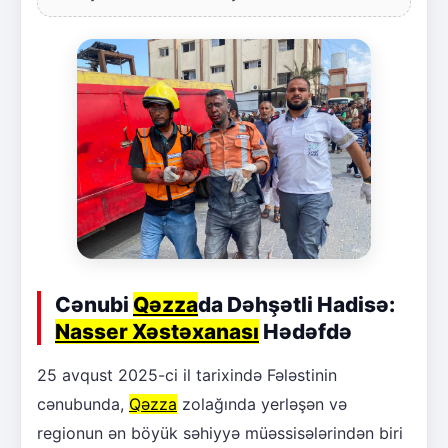
Cənubi
Qəzza
da Dəhşətli Hadisə:
Nasser Xəstəxanası
Hədəfdə
25 avqust 2025-ci il tarixində Fələstinin
cənubunda,
Qəzza
zolağında yerləşən və
regionun ən böyük səhiyyə müəssisələrindən biri