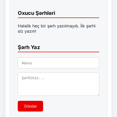
Oxucu Şərhləri
Hələlik heç bir şərh yazılmayıb. İlk şərhi
siz yazın!
Şərh Yaz
Göndər