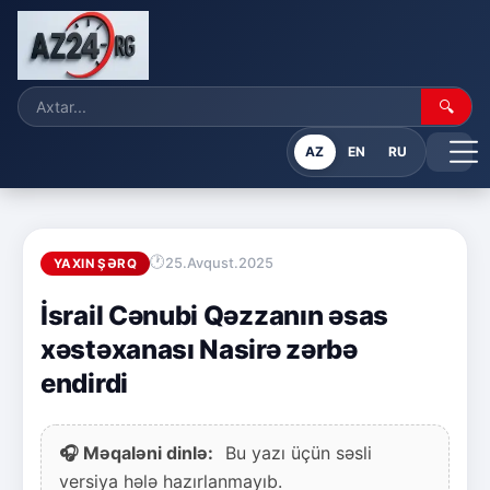
🔍
AZ
EN
RU
25.Avqust.2025
YAXIN ŞƏRQ
İsrail Cənubi Qəzzanın əsas
xəstəxanası Nasirə zərbə
endirdi
🎧 Məqaləni dinlə:
Bu yazı üçün səsli
versiya hələ hazırlanmayıb.