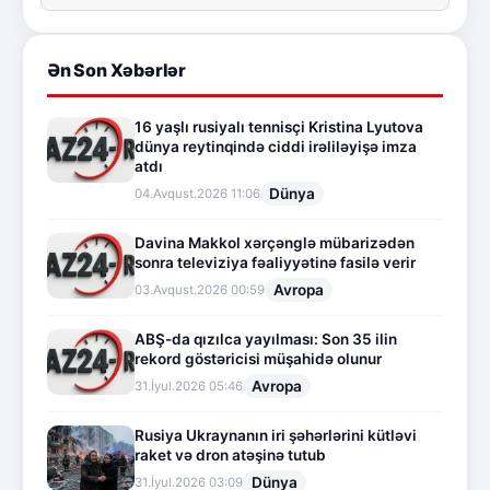
Ən Son Xəbərlər
16 yaşlı rusiyalı tennisçi Kristina Lyutova
dünya reytinqində ciddi irəliləyişə imza
atdı
Dünya
04.Avqust.2026 11:06
Davina Makkol xərçənglə mübarizədən
sonra televiziya fəaliyyətinə fasilə verir
Avropa
03.Avqust.2026 00:59
ABŞ-da qızılca yayılması: Son 35 ilin
rekord göstəricisi müşahidə olunur
Avropa
31.İyul.2026 05:46
Rusiya Ukraynanın iri şəhərlərini kütləvi
raket və dron atəşinə tutub
Dünya
31.İyul.2026 03:09