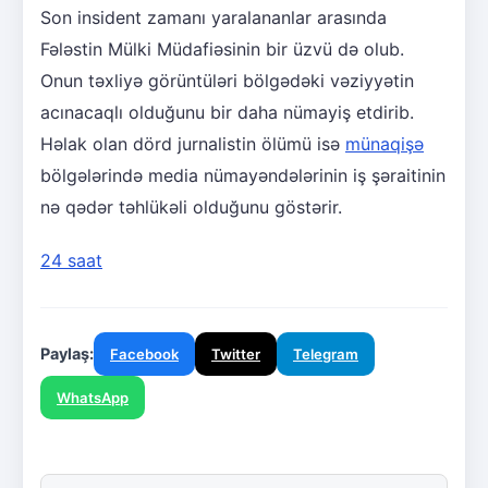
Son insident zamanı yaralananlar arasında
Fələstin Mülki Müdafiəsinin bir üzvü də olub.
Onun təxliyə görüntüləri bölgədəki vəziyyətin
acınacaqlı olduğunu bir daha nümayiş etdirib.
Həlak olan dörd jurnalistin ölümü isə
münaqişə
bölgələrində media nümayəndələrinin iş şəraitinin
nə qədər təhlükəli olduğunu göstərir.
24 saat
Paylaş:
Facebook
Twitter
Telegram
WhatsApp