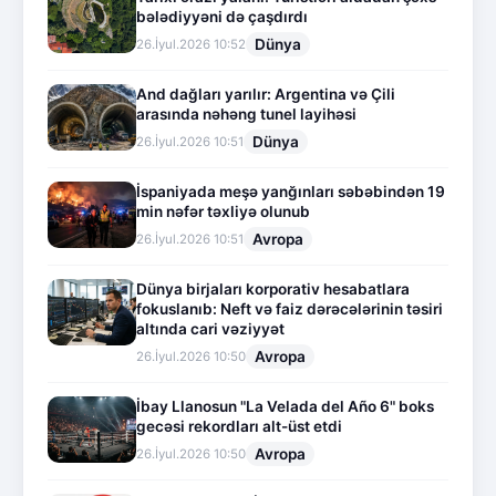
bələdiyyəni də çaşdırdı
Dünya
26.İyul.2026 10:52
And dağları yarılır: Argentina və Çili
arasında nəhəng tunel layihəsi
Dünya
26.İyul.2026 10:51
İspaniyada meşə yanğınları səbəbindən 19
min nəfər təxliyə olunub
Avropa
26.İyul.2026 10:51
Dünya birjaları korporativ hesabatlara
fokuslanıb: Neft və faiz dərəcələrinin təsiri
altında cari vəziyyət
Avropa
26.İyul.2026 10:50
İbay Llanosun "La Velada del Año 6" boks
gecəsi rekordları alt-üst etdi
Avropa
26.İyul.2026 10:50