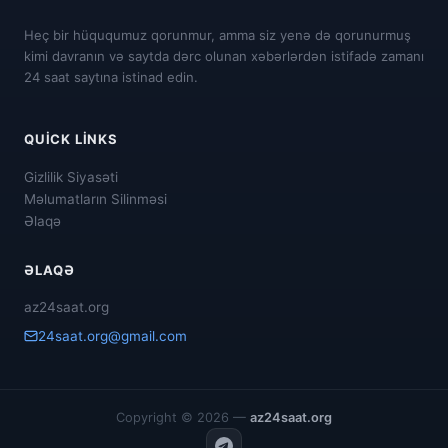
Heç bir hüququmuz qorunmur, amma siz yenə də qorunurmuş
kimi davranın və saytda dərc olunan xəbərlərdən istifadə zamanı
24 saat saytına istinad edin.
QUICK LINKS
Gizlilik Siyasəti
Məlumatların Silinməsi
Əlaqə
ƏLAQƏ
az24saat.org
24saat.org@gmail.com
Copyright © 2026 —
az24saat.org