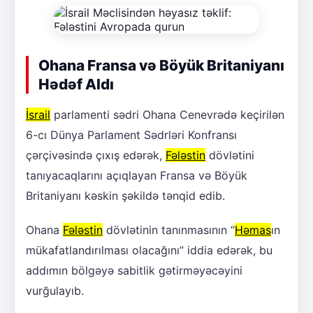
Ohana Fransa və Böyük Britaniyanı
Hədəf Aldı
İsrail
parlamenti sədri Ohana Cenevrədə keçirilən
6-cı Dünya Parlament Sədrləri Konfransı
çərçivəsində çıxış edərək,
Fələstin
dövlətini
tanıyacaqlarını açıqlayan Fransa və Böyük
Britaniyanı kəskin şəkildə tənqid edib.
Ohana
Fələstin
dövlətinin tanınmasının “
Həmas
ın
mükafatlandırılması olacağını” iddia edərək, bu
addımın bölgəyə sabitlik gətirməyəcəyini
vurğulayıb.