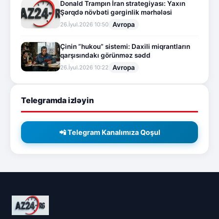
Donald Trampın İran strategiyası: Yaxın
Şərqdə növbəti gərginlik mərhələsi
Avropa
26.İyul.2026 10:50
Çinin “hukou” sistemi: Daxili miqrantların
qarşısındakı görünməz sədd
Avropa
26.İyul.2026 10:22
Telegramda izləyin
📲 Telegram Kanalımıza Qoşul