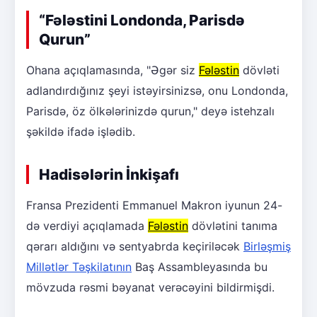
“Fələstini Londonda, Parisdə
Qurun”
Ohana açıqlamasında, "Əgər siz
Fələstin
dövləti
adlandırdığınız şeyi istəyirsinizsə, onu Londonda,
Parisdə, öz ölkələrinizdə qurun," deyə istehzalı
şəkildə ifadə işlədib.
Hadisələrin İnkişafı
Fransa Prezidenti Emmanuel Makron iyunun 24-
də verdiyi açıqlamada
Fələstin
dövlətini tanıma
qərarı aldığını və sentyabrda keçiriləcək
Birləşmiş
Millətlər Təşkilatının
Baş Assambleyasında bu
mövzuda rəsmi bəyanat verəcəyini bildirmişdi.