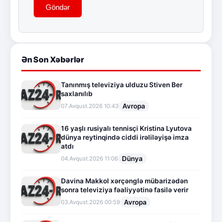
Göndər
Ən Son Xəbərlər
Tanınmış televiziya ulduzu Stiven Ber
saxlanılıb
Avropa
07.Avqust.2026 10:43
16 yaşlı rusiyalı tennisçi Kristina Lyutova
dünya reytinqində ciddi irəliləyişə imza
atdı
Dünya
04.Avqust.2026 11:06
Davina Makkol xərçənglə mübarizədən
sonra televiziya fəaliyyətinə fasilə verir
Avropa
03.Avqust.2026 00:59