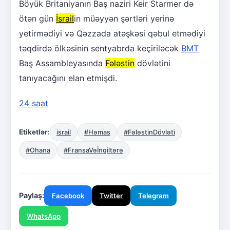
Böyük Britaniyanın Baş naziri Keir Starmer də
ötən gün
İsrail
in müəyyən şərtləri yerinə
yetirmədiyi və Qəzzada atəşkəsi qəbul etmədiyi
təqdirdə ölkəsinin sentyabrda keçiriləcək
BMT
Baş Assambleyasında
Fələstin
dövlətini
tanıyacağını elan etmişdi.
24 saat
Etiketlər:
israil
#Həmas
#FələstinDövləti
#Ohana
#FransaVəİngiltərə
Paylaş:
Facebook
Twitter
Telegram
WhatsApp