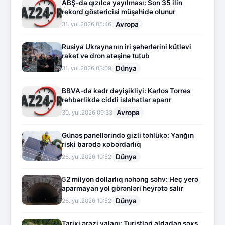
ABŞ-da qızılca yayılması: Son 35 ilin
rekord göstəricisi müşahidə olunur
Avropa
31.İyul.2026 05:46
Rusiya Ukraynanın iri şəhərlərini kütləvi
raket və dron atəşinə tutub
Dünya
31.İyul.2026 03:09
BBVA-da kadr dəyişikliyi: Karlos Torres
rəhbərlikdə ciddi islahatlar aparır
Avropa
30.İyul.2026 09:33
Günəş panellərində gizli təhlükə: Yanğın
riski barədə xəbərdarlıq
Dünya
26.İyul.2026 10:52
52 milyon dollarlıq nəhəng səhv: Heç yerə
aparmayan yol görənləri heyrətə salır
Dünya
26.İyul.2026 10:52
Tarixi ərazi yalanı: Turistləri aldadan şəxs