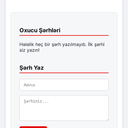
Oxucu Şərhləri
Hələlik heç bir şərh yazılmayıb. İlk şərhi
siz yazın!
Şərh Yaz