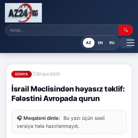
🔍
AZ
EN
RU
30.İyul.2025
DÜNYA
İsrail Məclisindən həyasız təklif:
Fələstini Avropada qurun
🎧 Məqaləni dinlə:
Bu yazı üçün səsli
versiya hələ hazırlanmayıb.