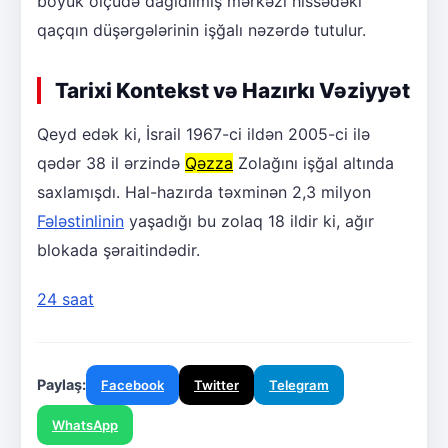
böyük ölçüdə dağıdılmış mərkəzi hissədəki
qaçqın düşərgələrinin işğalı nəzərdə tutulur.
Tarixi Kontekst və Hazırkı Vəziyyət
Qeyd edək ki, İsrail 1967-ci ildən 2005-ci ilə
qədər 38 il ərzində
Qəzza
Zolağını işğal altında
saxlamışdı. Hal-hazırda təxminən 2,3 milyon
Fələstinlinin
yaşadığı bu zolaq 18 ildir ki, ağır
blokada şəraitindədir.
24 saat
Paylaş:
Facebook
Twitter
Telegram
WhatsApp