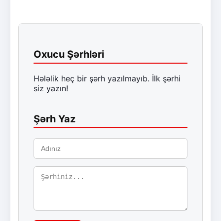
Oxucu Şərhləri
Hələlik heç bir şərh yazılmayıb. İlk şərhi
siz yazın!
Şərh Yaz