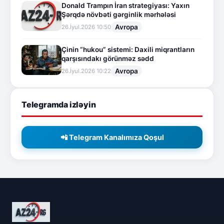
Donald Trampın İran strategiyası: Yaxın
Şərqdə növbəti gərginlik mərhələsi
Avropa
26.İyul.2026 10:50
Çinin “hukou” sistemi: Daxili miqrantların
qarşısındakı görünməz sədd
Avropa
26.İyul.2026 10:22
Telegramda izləyin
📲 Telegram Kanalımıza Qoşul