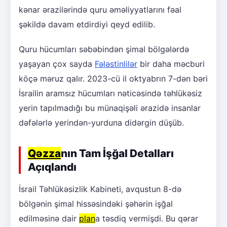
kənar ərazilərində quru əməliyyatlarını fəal
şəkildə davam etdirdiyi qeyd edilib.
Quru hücumları səbəbindən şimal bölgələrdə
yaşayan çox sayda
Fələstinlilər
bir daha məcburi
köçə məruz qalır. 2023-cü il oktyabrın 7-dən bəri
İsrailin aramsız hücumları nəticəsində təhlükəsiz
yerin tapılmadığı bu münaqişəli ərazidə insanlar
dəfələrlə yerindən-yurduna didərgin düşüb.
Qəzza
nın Tam İşğal Detalları
Açıqlandı
İsrail Təhlükəsizlik Kabineti, avqustun 8-də
bölgənin şimal hissəsindəki şəhərin işğal
edilməsinə dair
plan
a təsdiq vermişdi. Bu qərar