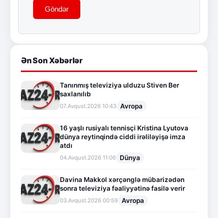
Göndər
Ən Son Xəbərlər
Tanınmış televiziya ulduzu Stiven Ber
saxlanılıb
Avropa
07.Avqust.2026 10:43
16 yaşlı rusiyalı tennisçi Kristina Lyutova
dünya reytinqində ciddi irəliləyişə imza
atdı
Dünya
04.Avqust.2026 11:06
Davina Makkol xərçənglə mübarizədən
sonra televiziya fəaliyyətinə fasilə verir
Avropa
03.Avqust.2026 00:59