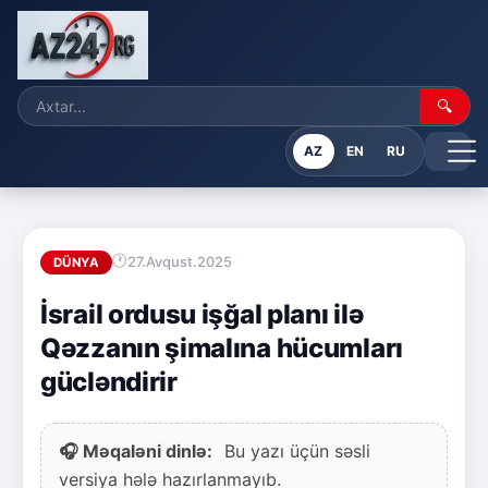
🔍
AZ
EN
RU
27.Avqust.2025
DÜNYA
İsrail ordusu işğal planı ilə
Qəzzanın şimalına hücumları
gücləndirir
🎧 Məqaləni dinlə:
Bu yazı üçün səsli
versiya hələ hazırlanmayıb.