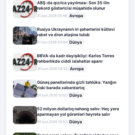
ABŞ-da qızılca yayılması: Son 35 ilin
rekord göstəricisi müşahidə olunur
Avropa
31.İyul.2026 05:46
Rusiya Ukraynanın iri şəhərlərini kütləvi
raket və dron atəşinə tutub
Dünya
31.İyul.2026 03:09
BBVA-da kadr dəyişikliyi: Karlos Torres
rəhbərlikdə ciddi islahatlar aparır
Avropa
30.İyul.2026 09:33
Günəş panellərində gizli təhlükə: Yanğın
riski barədə xəbərdarlıq
Dünya
26.İyul.2026 10:52
52 milyon dollarlıq nəhəng səhv: Heç yerə
aparmayan yol görənləri heyrətə salır
Dünya
26.İyul.2026 10:52