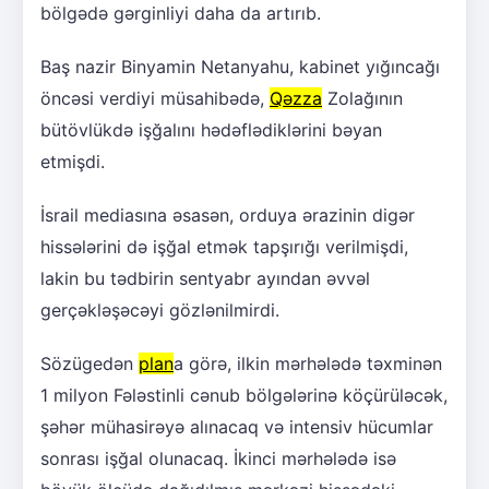
bölgədə gərginliyi daha da artırıb.
Baş nazir Binyamin Netanyahu, kabinet yığıncağı
öncəsi verdiyi müsahibədə,
Qəzza
Zolağının
bütövlükdə işğalını hədəflədiklərini bəyan
etmişdi.
İsrail mediasına əsasən, orduya ərazinin digər
hissələrini də işğal etmək tapşırığı verilmişdi,
lakin bu tədbirin sentyabr ayından əvvəl
gerçəkləşəcəyi gözlənilmirdi.
Sözügedən
plan
a görə, ilkin mərhələdə təxminən
1 milyon Fələstinli cənub bölgələrinə köçürüləcək,
şəhər mühasirəyə alınacaq və intensiv hücumlar
sonrası işğal olunacaq. İkinci mərhələdə isə