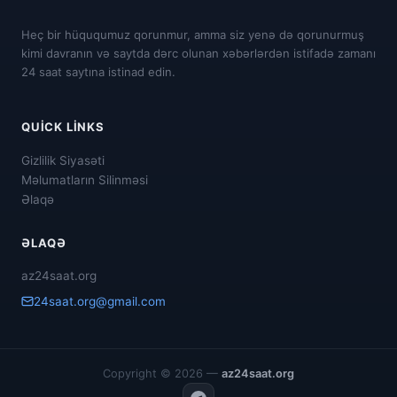
Heç bir hüququmuz qorunmur, amma siz yenə də qorunurmuş
kimi davranın və saytda dərc olunan xəbərlərdən istifadə zamanı
24 saat saytına istinad edin.
QUICK LINKS
Gizlilik Siyasəti
Məlumatların Silinməsi
Əlaqə
ƏLAQƏ
az24saat.org
24saat.org@gmail.com
Copyright © 2026 —
az24saat.org