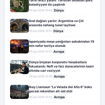
Tarixi ərazi yalanı: Turistləri aldadan şəxs
bələdiyyəni də çaşdırdı
Dünya
26.İyul.2026 10:52
And dağları yarılır: Argentina və Çili
arasında nəhəng tunel layihəsi
Dünya
26.İyul.2026 10:51
İspaniyada meşə yanğınları səbəbindən 19
min nəfər təxliyə olunub
Avropa
26.İyul.2026 10:51
Dünya birjaları korporativ hesabatlara
fokuslanıb: Neft və faiz dərəcələrinin təsiri
altında cari vəziyyət
Avropa
26.İyul.2026 10:50
İbay Llanosun "La Velada del Año 6" boks
gecəsi rekordları alt-üst etdi
Avropa
26.İyul.2026 10:50