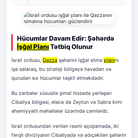
Hücumlar Davam Edir: Şəhərdə
İşğal Planı
Tətbiq Olunur
İsrail ordusu,
Qəzza
şəhərini işğal etmə
planı
nı
işə salaraq, bu strateji bölgəyə havadan və
qurudan sıx hücumlar təşkil etməkdədir.
Bu zərbələr xüsusilə şimal hissədə yerləşən
Cibaliya bölgəsi, eləcə də Zeytun və Sabra kimi
əhəmiyyətli məhəllələr üzərində cəmlənib.
İsrail ordusundan verilən rəsmi açıqlamada, iki
fərqli diviziyanın Cibaliyada və adıçəkilən şəhərin