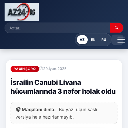
🔍
AZ
EN
RU
29.İyun.2025
YAXIN ŞƏRQ
İsrailin Cənubi Livana
hücumlarında 3 nəfər həlak oldu
🎧 Məqaləni dinlə:
Bu yazı üçün səsli
versiya hələ hazırlanmayıb.