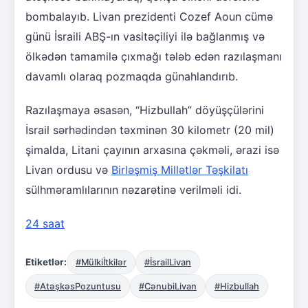
bombalayıb. Livan prezidenti Cozef Aoun cümə
günü İsraili ABŞ-ın vasitəçiliyi ilə bağlanmış və
ölkədən tamamilə çıxmağı tələb edən razılaşmanı
davamlı olaraq pozmaqda günahlandırıb.
Razılaşmaya əsasən, “Hizbullah” döyüşçülərini
İsrail sərhədindən təxminən 30 kilometr (20 mil)
şimalda, Litani çayının arxasına çəkməli, ərazi isə
Livan ordusu və
Birləşmiş Millətlər Təşkilatı
sülhməramlılarının nəzarətinə verilməli idi.
24 saat
Etiketlər:
#Mülkiİtkilər
#İsrailLivan
#AtəşkəsPozuntusu
#CənubiLivan
#Hizbullah