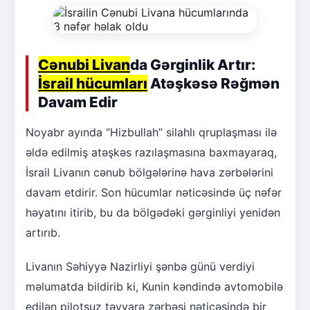
Cənubi Livan
da Gərginlik Artır:
İsrail hücumları
Atəşkəsə Rəğmən
Davam Edir
Noyabr ayında “Hizbullah” silahlı qruplaşması ilə
əldə edilmiş atəşkəs razılaşmasına baxmayaraq,
İsrail Livanın cənub bölgələrinə hava zərbələrini
davam etdirir. Son hücumlar nəticəsində üç nəfər
həyatını itirib, bu da bölgədəki gərginliyi yenidən
artırıb.
Livanın Səhiyyə Nazirliyi şənbə günü verdiyi
məlumatda bildirib ki, Kunin kəndində avtomobilə
edilən pilotsuz təyyarə zərbəsi nəticəsində bir