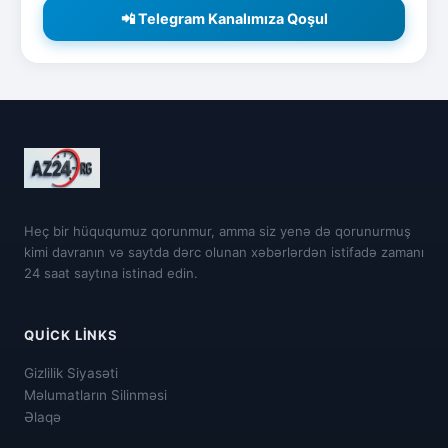
📲 Telegram Kanalımıza Qoşul
Heç bir hüququmuz qorunmur, amma siz yenə də qorunurmuş
kimi davranın və saytda dərc olunan xəbərlərdən istifadə zamanı
24 saat saytına istinad edin.
QUICK LINKS
Gizlilik Siyasəti
Məlumatların Silinməsi
Əlaqə