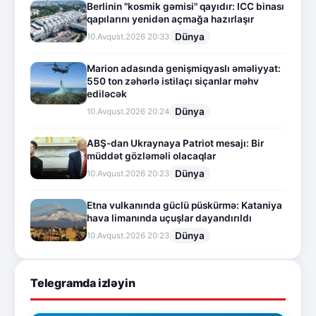
Berlinin "kosmik gəmisi" qayıdır: ICC binası
qapılarını yenidən açmağa hazırlaşır
Dünya
10.Avqust.2026 20:33
Marion adasında genişmiqyaslı əməliyyat:
550 ton zəhərlə istilaçı siçanlar məhv
ediləcək
Dünya
10.Avqust.2026 20:24
ABŞ-dan Ukraynaya Patriot mesajı: Bir
müddət gözləməli olacaqlar
Dünya
10.Avqust.2026 20:23
Etna vulkanında güclü püskürmə: Kataniya
hava limanında uçuşlar dayandırıldı
Dünya
10.Avqust.2026 20:23
Telegramda izləyin