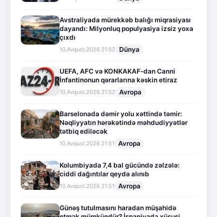
Avstraliyada mürekkəb balığı miqrasiyası
dayandı: Milyonluq populyasiya izsiz yoxa
çıxdı
Dünya
10.Avqust.2026 21:52
UEFA, AFC və KONKAKAF-dan Canni
İnfantinonun qərarlarına kəskin etiraz
Avropa
10.Avqust.2026 21:52
Barselonada dəmir yolu xəttində təmir:
Nəqliyyatın hərəkətində məhdudiyyətlər
tətbiq ediləcək
Avropa
10.Avqust.2026 21:51
Kolumbiyada 7,4 bal gücündə zəlzələ:
ciddi dağıntılar qeydə alınıb
Avropa
10.Avqust.2026 21:51
Günəş tutulmasını haradan müşahidə
etmək mümkündür? İspaniyada xüsusi