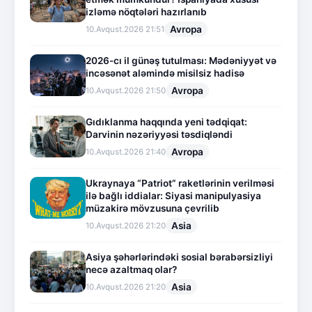
izləmə nöqtələri hazırlanıb
Avropa
10.Avqust.2026 21:51
2026-cı il günəş tutulması: Mədəniyyət və
incəsənət aləmində misilsiz hadisə
Avropa
10.Avqust.2026 21:50
Gıdıklanma haqqında yeni tədqiqat:
Darvinin nəzəriyyəsi təsdiqləndi
Avropa
10.Avqust.2026 21:40
Ukraynaya “Patriot” raketlərinin verilməsi
ilə bağlı iddialar: Siyasi manipulyasiya
müzakirə mövzusuna çevrilib
Asia
10.Avqust.2026 21:20
Asiya şəhərlərindəki sosial bərabərsizliyi
necə azaltmaq olar?
Asia
10.Avqust.2026 21:20