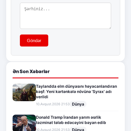
Göndər
Ən Son Xəbərlər
Taylandda elm dünyasını həyəcanlandıran
kəşf: Yeni kərtənkələ növünə 'Syrax' adı
verildi
Dünya
10.Avqust.2026 21:53
Donald Tramp İrandan yarım əsrlik
təzminat tələb edəcəyini bəyan edib
Dünya
10.Avqust.2026 21:53