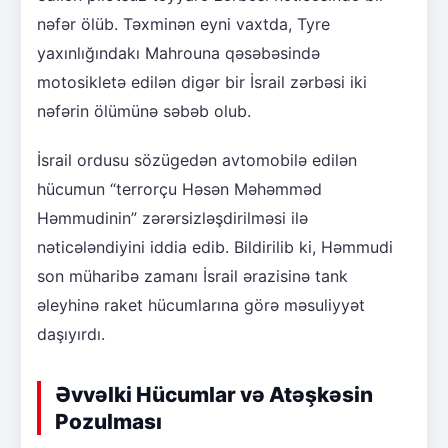
nəfər ölüb. Təxminən eyni vaxtda, Tyre
yaxınlığındakı Mahrouna qəsəbəsində
motosikletə edilən digər bir İsrail zərbəsi iki
nəfərin ölümünə səbəb olub.
İsrail ordusu sözügedən avtomobilə edilən
hücumun “terrorçu Həsən Məhəmməd
Həmmudinin” zərərsizləşdirilməsi ilə
nəticələndiyini iddia edib. Bildirilib ki, Həmmudi
son müharibə zamanı İsrail ərazisinə tank
əleyhinə raket hücumlarına görə məsuliyyət
daşıyırdı.
Əvvəlki Hücumlar və Atəşkəsin
Pozulması