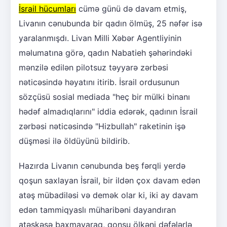
İsrail hücumları
cümə günü də davam etmiş,
Livanın cənubunda bir qadın ölmüş, 25 nəfər isə
yaralanmışdı. Livan Milli Xəbər Agentliyinin
məlumatına görə, qadın Nabatieh şəhərindəki
mənzilə edilən pilotsuz təyyarə zərbəsi
nəticəsində həyatını itirib. İsrail ordusunun
sözçüsü sosial mediada "heç bir mülki binanı
hədəf almadıqlarını" iddia edərək, qadının İsrail
zərbəsi nəticəsində "Hizbullah" raketinin işə
düşməsi ilə öldüyünü bildirib.
Hazırda Livanın cənubunda beş fərqli yerdə
qoşun saxlayan İsrail, bir ildən çox davam edən
atəş mübadiləsi və demək olar ki, iki ay davam
edən tammiqyaslı müharibəni dayandıran
atəşkəsə baxmayaraq, qonşu ölkəni dəfələrlə