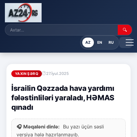
🔍
AZ
EN
RU
27.İyul.2025
YAXIN ŞƏRQ
İsrailin Qəzzada hava yardımı
fələstinliləri yaraladı, HƏMAS
qınadı
🎧 Məqaləni dinlə:
Bu yazı üçün səsli
versiya hələ hazırlanmayıb.