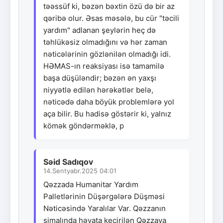
təəssüf ki, bəzən bəxtin özü də bir az
qəribə olur. Əsas məsələ, bu cür "təcili
yardım" adlanan şeylərin heç də
təhlükəsiz olmadığını və hər zaman
nəticələrinin gözlənilən olmadığı idi.
HƏMAS-ın reaksiyası isə tamamilə
başa düşüləndir; bəzən ən yaxşı
niyyətlə edilən hərəkətlər belə,
nəticədə daha böyük problemlərə yol
aça bilir. Bu hadisə göstərir ki, yalnız
kömək göndərməklə, p
Səid Sadıqov
14.Sentyabr.2025 04:01
Qəzzada Humanitar Yardım
Palletlərinin Düşərgələrə Düşməsi
Nəticəsində Yaralılar Var. Qəzzanın
şimalında həyata keçirilən Qəzzaya