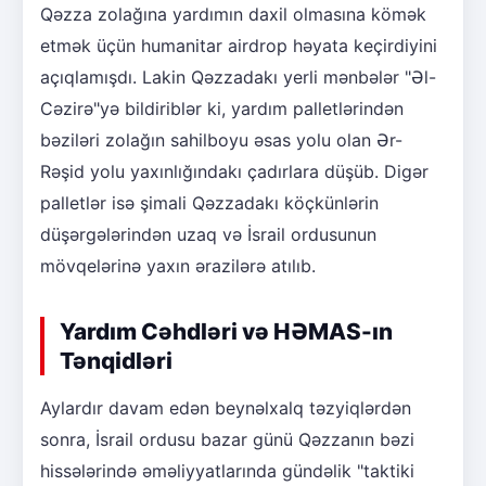
Qəzza zolağına yardımın daxil olmasına kömək
etmək üçün humanitar airdrop həyata keçirdiyini
açıqlamışdı. Lakin Qəzzadakı yerli mənbələr "Əl-
Cəzirə"yə bildiriblər ki, yardım palletlərindən
bəziləri zolağın sahilboyu əsas yolu olan Ər-
Rəşid yolu yaxınlığındakı çadırlara düşüb. Digər
palletlər isə şimali Qəzzadakı köçkünlərin
düşərgələrindən uzaq və İsrail ordusunun
mövqelərinə yaxın ərazilərə atılıb.
Yardım Cəhdləri və HƏMAS-ın
Tənqidləri
Aylardır davam edən beynəlxalq təzyiqlərdən
sonra, İsrail ordusu bazar günü Qəzzanın bəzi
hissələrində əməliyyatlarında gündəlik "taktiki