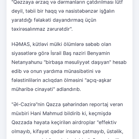
"Qəzzaya ərzaq və dərmanların çatdırılması lütf
deyil, təbii bir haqq və nasistəbənzər işğalın
yaratdığı fəlakəti dayandırmaq üçün
təxirəsalınmaz zərurətdir".
HƏMAS, kütləvi mülki ölümlərə səbəb olan
siyasətlərə görə İsrail Baş naziri Benyamin
Netanyahunu "birbaşa məsuliyyət daşıyan" hesab
edib və onun yardıma münasibətini və
fələstinlilərin aclıqdan ölməsini "açıq-aşkar
müharibə cinayəti" adlandırıb.
"Əl-Cəzirə"nin Qəzza şəhərindən reportaj verən
müxbiri Hani Mahmud bildirib ki, keçmişdə
Qəzzada həyata keçirilən airdroplar "effektiv
olmayıb, kifayət qədər insana çatmayıb, üstəlik,