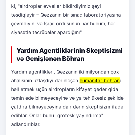
ki, "airdroplar əvvəllər bildirdiyimiz şeyi
təsdiqləyir – Qəzzanın bir sınaq laboratoriyasına
çevrildiyini və İsrail ordusunun hər hücum, hər
siyasətlə təcrübələr apardığını".
Yardım Agentliklərinin Skeptisizmi
və Genişlənən Böhran
Yardım agentlikləri, Qəzzanın iki milyondan çox
əhalisinin üzləşdiyi dərinləşən
humanitar böhran
ı
həll etmək üçün airdropların kifayət qədər qida
təmin edə bilməyəcəyinə və ya təhlükəsiz şəkildə
çatdıra bilməyəcəyinə dair dərin skeptisizm ifadə
ediblər. Onlar bunu "qrotesk yayındırma"
adlandırıblar.