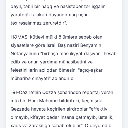
deyil, təbii bir haqq və nasistəbənzər işğalın
yaratdığı fəlakəti dayandırmaq üçün
təxirəsalınmaz zərurətdir".
HƏMAS, kütləvi mülki ölümlərə səbəb olan
siyasətlərə görə İsrail Baş naziri Benyamin
Netanyahunu "birbaşa məsuliyyət daşıyan" hesab
edib və onun yardıma münasibətini və
fələstinlilərin aclıqdan ölməsini "açıq-aşkar
müharibə cinayəti" adlandırıb.
"Əl-Cəzirə"nin Qəzza şəhərindən reportaj verən
müxbiri Hani Mahmud bildirib ki, keçmişdə
Qəzzada həyata keçirilən airdroplar "effektiv
olmayıb, kifayət qədər insana çatmayıb, üstəlik,
xaos və zorakılığa səbəb olublar". O qeyd edib