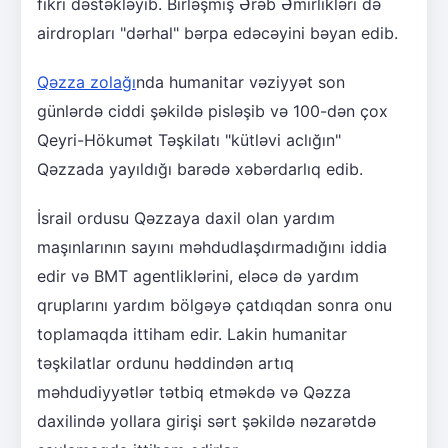
fikri dəstəkləyib. Birləşmiş Ərəb Əmirlikləri də
airdropları "dərhal" bərpa edəcəyini bəyan edib.
Qəzza zolağı
nda humanitar vəziyyət son
günlərdə ciddi şəkildə pisləşib və 100-dən çox
Qeyri-Hökumət Təşkilatı "kütləvi aclığın"
Qəzzada yayıldığı barədə xəbərdarlıq edib.
İsrail ordusu Qəzzaya daxil olan yardım
maşınlarının sayını məhdudlaşdırmadığını iddia
edir və BMT agentliklərini, eləcə də yardım
qruplarını yardım bölgəyə çatdıqdan sonra onu
toplamaqda ittiham edir. Lakin humanitar
təşkilatlar ordunu həddindən artıq
məhdudiyyətlər tətbiq etməkdə və Qəzza
daxilində yollara girişi sərt şəkildə nəzarətdə