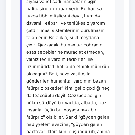
siyasi və iqtisadi maneələrin ağır
nəticəsindən xəbər verir. Bu hadisə
təkcə tibbi müalicəni deyil, həm də
davamlı, etibarlı və təhlükəsiz yardım
çatdırılması sistemlərinin qurulmasını
tələb edir. Beləliklə, sual meydana
çıxır: Qəzzadakı humanitar böhranın
əsas səbəblərinə müraciət etmədən,
yalnız təcili yardım tədbirləri ilə
uzunmüddətli həll əldə etmək mümkün
olacaqmı? Bəli, hava vasitəsilə
göndərilən humanitar yardımın bəzən
"sürpriz paketlər" kimi gəlib çıxdığı heç
də təəccüblü deyil. Qəzzada aclığın
hökm sürdüyü bir vaxtda, əlbəttə, bəzi
insanlar üçün bu, xoşagəlməz bir
"sürpriz" ola bilər. Sanki "göydən gələn
hədiyyələr" əvəzinə, "göydən gələn
bəxtəvərliklər" kimi düşündürüb, amma