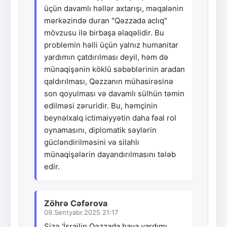
üçün davamlı həllər axtarışı, məqalənin
mərkəzində duran "Qəzzada aclıq"
mövzusu ilə birbaşa əlaqəlidir. Bu
problemin həlli üçün yalnız humanitar
yardımın çatdırılması deyil, həm də
münaqişənin köklü səbəblərinin aradan
qaldırılması, Qəzzanın mühasirəsinə
son qoyulması və davamlı sülhün təmin
edilməsi zəruridir. Bu, həmçinin
beynəlxalq ictimaiyyətin daha fəal rol
oynamasını, diplomatik səylərin
gücləndirilməsini və silahlı
münaqişələrin dayandırılmasını tələb
edir.
Zöhrə Cəfərova
09.Sentyabr.2025 21:17
Sizə 'İsrailin Qəzzada hava yardımı