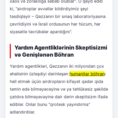
xaos və zorakılığa səbəb olublar". O qeyd edib
ki, "airdroplar əvvəllər bildirdiyimiz şeyi
təsdiqləyir – Qəzzanın bir sınaq laboratoriyasına
çevrildiyini və İsrail ordusunun hər hücum, hər
siyasətlə təcrübələr apardığını".
Yardım Agentliklərinin Skeptisizmi
və Genişlənən Böhran
Yardım agentlikləri, Qəzzanın iki milyondan çox
əhalisinin üzləşdiyi dərinləşən
humanitar böhran
ı
həll etmək üçün airdropların kifayət qədər qida
təmin edə bilməyəcəyinə və ya təhlükəsiz şəkildə
çatdıra bilməyəcəyinə dair dərin skeptisizm ifadə
ediblər. Onlar bunu "qrotesk yayındırma"
adlandırıblar.