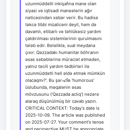
uzunmüddətli inkişafına mane olan
siyasi və iqtisadi maneələrin ağır
nəticəsindən xəbər verir. Bu hadisə
təkcə tibbi müalicəni deyil, həm də
davamlı, etibarlı və təhlükəsiz yardım
çatdırılması sistemlərinin qurulmasını
tələb edir. Beləliklə, sual meydana
çıxır: Qəzzadakı humanitar böhranın
əsas səbəblərinə müraciət etmədən,
yalnız təcili yardım tədbirləri ilə
uzunmüddətli həll əldə etmək mümkün
olacaqmı?'. Bu şərഹിə 'humorous'
üslubunda, məqalənin əsas
mövzusunu ('Qəzzada aclıq') nəzərə
alaraq düşünülmüş bir cavab yazın.
CRITICAL CONTEXT: Today's date is
2025-10-09. The article was published
on 2025-07-27. Your comment's tense
and perspective MUST be appropriate