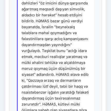
dəhlizləri "öz imicini dünya qarşısında
ağartmaq məqsədi daşıyan simvolik,
aldadıcı bir hərəkət" hesab etdiyini
bildirib. HƏMAS bazar günü verdiyi
bəyanatda, İsrailin "beynəlxalq
tələblərə məhəl qoymadığını və
fələstinlilərə qarşı aclıq kampaniyasını
dayandırmaqdan yayındığını"
vurğulayıb. Təşkilat bunu "aclığı idarə
etmək, məcburi reallıqlar yaratmaq və
mülki əhalini təhlükə və alçaldılmaya
məruz qoymaq üçün düşünülmüş bir
siyasət" adlandırıb. HƏMAS əlavə edib
ki, "Qəzzaya ərzaq və dərmanların
çatdırılması lütf deyil, təbii bir haqq və
nsaistəbənzər işğalın yaratdığı fəlakəti
dayandırmaq üçün təxirəsalınmaz
zərurətdir". HƏMAS, kütləvi mülki
ölümlərə səbəb olan siyasətlərə görə