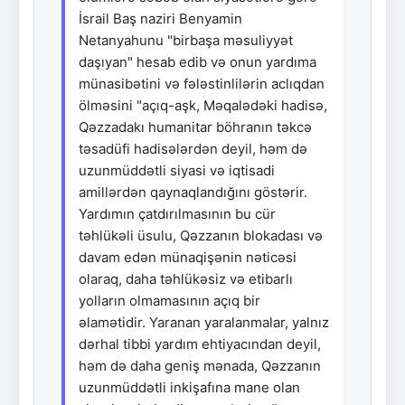
İsrail Baş naziri Benyamin
Netanyahunu "birbaşa məsuliyyət
daşıyan" hesab edib və onun yardıma
münasibətini və fələstinlilərin aclıqdan
ölməsini "açıq-aşk, Məqalədəki hadisə,
Qəzzadakı humanitar böhranın təkcə
təsadüfi hadisələrdən deyil, həm də
uzunmüddətli siyasi və iqtisadi
amillərdən qaynaqlandığını göstərir.
Yardımın çatdırılmasının bu cür
təhlükəli üsulu, Qəzzanın blokadası və
davam edən münaqişənin nəticəsi
olaraq, daha təhlükəsiz və etibarlı
yolların olmamasının açıq bir
əlamətidir. Yaranan yaralanmalar, yalnız
dərhal tibbi yardım ehtiyacından deyil,
həm də daha geniş mənada, Qəzzanın
uzunmüddətli inkişafına mane olan