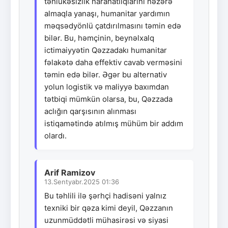
təhlükəsizlik narahatlıqlarını nəzərə
almaqla yanaşı, humanitar yardımın
məqsədyönlü çatdırılmasını təmin edə
bilər. Bu, həmçinin, beynəlxalq
ictimaiyyətin Qəzzadakı humanitar
fəlakətə daha effektiv cavab verməsini
təmin edə bilər. Əgər bu alternativ
yolun logistik və maliyyə baxımdan
tətbiqi mümkün olarsa, bu, Qəzzada
aclığın qarşısının alınması
istiqamətində atılmış mühüm bir addım
olardı.
Arif Ramizov
13.Sentyabr.2025 01:36
Bu təhlili ilə şərhçi hadisəni yalnız
texniki bir qəza kimi deyil, Qəzzanın
uzunmüddətli mühasirəsi və siyasi