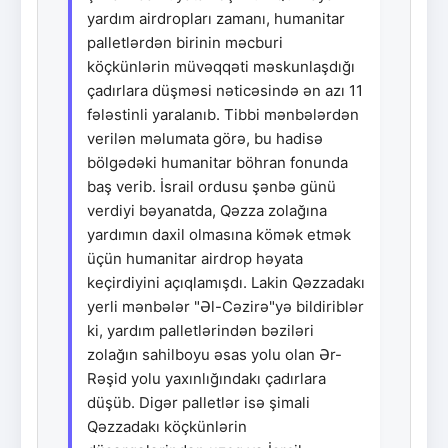
yardım airdropları zamanı, humanitar
palletlərdən birinin məcburi
köçkünlərin müvəqqəti məskunlaşdığı
çadırlara düşməsi nəticəsində ən azı 11
fələstinli yaralanıb. Tibbi mənbələrdən
verilən məlumata görə, bu hadisə
bölgədəki humanitar böhran fonunda
baş verib. İsrail ordusu şənbə günü
verdiyi bəyanatda, Qəzza zolağına
yardımın daxil olmasına kömək etmək
üçün humanitar airdrop həyata
keçirdiyini açıqlamışdı. Lakin Qəzzadakı
yerli mənbələr "Əl-Cəzirə"yə bildiriblər
ki, yardım palletlərindən bəziləri
zolağın sahilboyu əsas yolu olan Ər-
Rəşid yolu yaxınlığındakı çadırlara
düşüb. Digər palletlər isə şimali
Qəzzadakı köçkünlərin