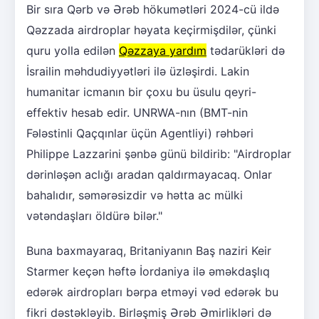
Bir sıra Qərb və Ərəb hökumətləri 2024-cü ildə
Qəzzada airdroplar həyata keçirmişdilər, çünki
quru yolla edilən
Qəzzaya yardım
tədarükləri də
İsrailin məhdudiyyətləri ilə üzləşirdi. Lakin
humanitar icmanın bir çoxu bu üsulu qeyri-
effektiv hesab edir. UNRWA-nın (BMT-nin
Fələstinli Qaçqınlar üçün Agentliyi) rəhbəri
Philippe Lazzarini şənbə günü bildirib: "Airdroplar
dərinləşən aclığı aradan qaldırmayacaq. Onlar
bahalıdır, səmərəsizdir və hətta ac mülki
vətəndaşları öldürə bilər."
Buna baxmayaraq, Britaniyanın Baş naziri Keir
Starmer keçən həftə İordaniya ilə əməkdaşlıq
edərək airdropları bərpa etməyi vəd edərək bu
fikri dəstəkləyib. Birləşmiş Ərəb Əmirlikləri də