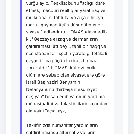
vurğulayıb. Təşkilat bunu "aclığı idarə
etmək, məcburi reallıqlar yaratmaq və
mülki əhalini təhlükə və alçaldılmaya
məruz qoymaq üçün düşünülmüş bir
siyasət" adlandırıb. HƏMAS əlavə edib
ki, "Qəzzaya ərzaq və dərmanların
çatdırılması lütf deyil, təbii bir haqq və
nasistəbənzər işğalın yaratdığı fəlakəti
dayandırmaq üçün təxirəsalınmaz
zərurətdir". HƏMAS, kütləvi mülki
ölümlərə səbəb olan siyasətlərə görə
İsrail Baş naziri Benyamin
Netanyahunu "birbaşa məsuliyyət
daşıyan" hesab edib və onun yardıma
münasibətini və fələstinlilərin aclıqdan
ölməsini "açıq-aşk,
Təklifinizdə humanitar yardımların
çatdırılmasında alternativ yolların