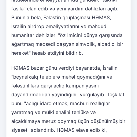
fasilə" elan edib və yeni yardım dəhlizləri açıb.
Bununla belə, Fələstin qruplaşması HƏMAS,
İsrailin airdrop əməliyyatlarını və məhdud
humanitar dəhlizləri "öz imicini dünya qarşısında
ağartmaq məqsədi daşıyan simvolik, aldadıcı bir
hərəkət" hesab etdiyini bildirib.
HƏMAS bazar günü verdiyi bəyanatda, İsrailin
"beynəlxalq tələblərə məhəl qoymadığını və
fələstinlilərə qarşı aclıq kampaniyasını
dayandırmaqdan yayındığını" vurğulayıb. Təşkilat
bunu "aclığı idarə etmək, məcburi reallıqlar
yaratmaq və mülki əhalini təhlükə və
alçaldılmaya məruz qoymaq üçün düşünülmüş bir
siyasət" adlandırıb. HƏMAS əlavə edib ki,