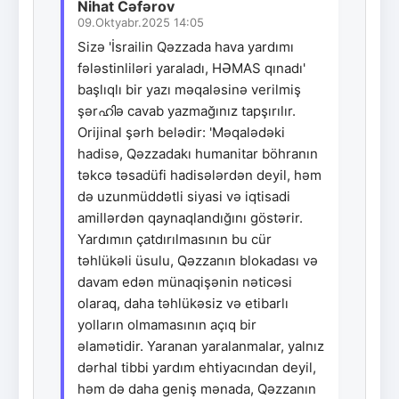
Nihat Cəfərov
09.Oktyabr.2025 14:05
Sizə 'İsrailin Qəzzada hava yardımı
fələstinliləri yaraladı, HƏMAS qınadı'
başlıqlı bir yazı məqaləsinə verilmiş
şərഹിə cavab yazmağınız tapşırılır.
Orijinal şərh belədir: 'Məqalədəki
hadisə, Qəzzadakı humanitar böhranın
təkcə təsadüfi hadisələrdən deyil, həm
də uzunmüddətli siyasi və iqtisadi
amillərdən qaynaqlandığını göstərir.
Yardımın çatdırılmasının bu cür
təhlükəli üsulu, Qəzzanın blokadası və
davam edən münaqişənin nəticəsi
olaraq, daha təhlükəsiz və etibarlı
yolların olmamasının açıq bir
əlamətidir. Yaranan yaralanmalar, yalnız
dərhal tibbi yardım ehtiyacından deyil,
həm də daha geniş mənada, Qəzzanın