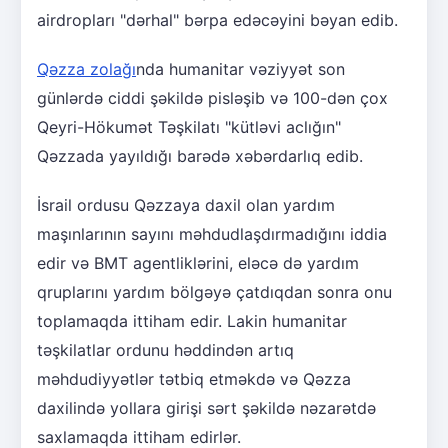
airdropları "dərhal" bərpa edəcəyini bəyan edib.
Qəzza zolağı
nda humanitar vəziyyət son
günlərdə ciddi şəkildə pisləşib və 100-dən çox
Qeyri-Hökumət Təşkilatı "kütləvi aclığın"
Qəzzada yayıldığı barədə xəbərdarlıq edib.
İsrail ordusu Qəzzaya daxil olan yardım
maşınlarının sayını məhdudlaşdırmadığını iddia
edir və BMT agentliklərini, eləcə də yardım
qruplarını yardım bölgəyə çatdıqdan sonra onu
toplamaqda ittiham edir. Lakin humanitar
təşkilatlar ordunu həddindən artıq
məhdudiyyətlər tətbiq etməkdə və Qəzza
daxilində yollara girişi sərt şəkildə nəzarətdə
saxlamaqda ittiham edirlər.