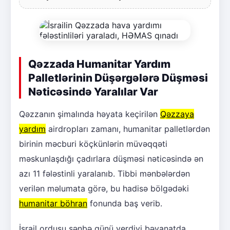
Qəzzada Humanitar Yardım
Palletlərinin Düşərgələrə Düşməsi
Nəticəsində Yaralılar Var
Qəzzanın şimalında həyata keçirilən
Qəzzaya
yardım
airdropları zamanı, humanitar palletlərdən
birinin məcburi köçkünlərin müvəqqəti
məskunlaşdığı çadırlara düşməsi nəticəsində ən
azı 11 fələstinli yaralanıb. Tibbi mənbələrdən
verilən məlumata görə, bu hadisə bölgədəki
humanitar böhran
fonunda baş verib.
İsrail ordusu şənbə günü verdiyi bəyanatda,