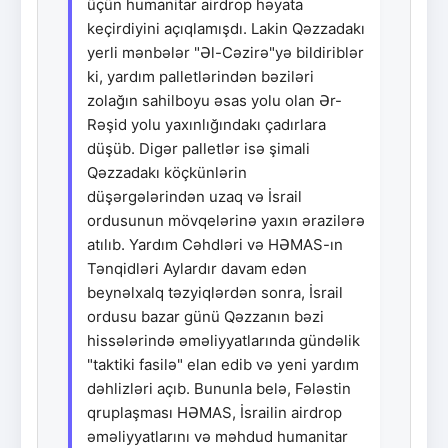
üçün humanitar airdrop həyata
keçirdiyini açıqlamışdı. Lakin Qəzzadakı
yerli mənbələr "Əl-Cəzirə"yə bildiriblər
ki, yardım palletlərindən bəziləri
zolağın sahilboyu əsas yolu olan Ər-
Rəşid yolu yaxınlığındakı çadırlara
düşüb. Digər palletlər isə şimali
Qəzzadakı köçkünlərin
düşərgələrindən uzaq və İsrail
ordusunun mövqelərinə yaxın ərazilərə
atılıb. Yardım Cəhdləri və HƏMAS-ın
Tənqidləri Aylardır davam edən
beynəlxalq təzyiqlərdən sonra, İsrail
ordusu bazar günü Qəzzanın bəzi
hissələrində əməliyyatlarında gündəlik
"taktiki fasilə" elan edib və yeni yardım
dəhlizləri açıb. Bununla belə, Fələstin
qruplaşması HƏMAS, İsrailin airdrop
əməliyyatlarını və məhdud humanitar