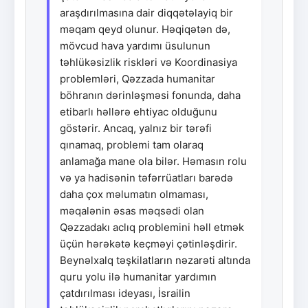
araşdırılmasına dair diqqətəlayiq bir
məqam qeyd olunur. Həqiqətən də,
mövcud hava yardımı üsulunun
təhlükəsizlik riskləri və Koordinasiya
problemləri, Qəzzada humanitar
böhranın dərinləşməsi fonunda, daha
etibarlı həllərə ehtiyac olduğunu
göstərir. Ancaq, yalnız bir tərəfi
qınamaq, problemi tam olaraq
anlamağa mane ola bilər. Həmasın rolu
və ya hadisənin təfərrüatları barədə
daha çox məlumatın olmaması,
məqalənin əsas məqsədi olan
Qəzzadakı aclıq problemini həll etmək
üçün hərəkətə keçməyi çətinləşdirir.
Beynəlxalq təşkilatların nəzarəti altında
quru yolu ilə humanitar yardımın
çatdırılması ideyası, İsrailin