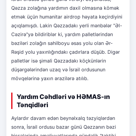
Qəzza zolağına yardımın daxil olmasına kömək
etmək üçün humanitar airdrop həyata keçirdiyini
açıqlamışdı. Lakin Qəzzadakı yerli mənbələr "Əl-
Cəzirə"yə bildiriblər ki, yardım palletlərindən
bəziləri zolağın sahilboyu əsas yolu olan Ər-
Rəşid yolu yaxınlığındakı çadırlara düşüb. Digər
palletlər isə şimali Qəzzadakı köçkünlərin
düşərgələrindən uzaq və İsrail ordusunun
mövqelərinə yaxın ərazilərə atılıb.
Yardım Cəhdləri və HƏMAS-ın
Tənqidləri
Aylardır davam edən beynəlxalq təzyiqlərdən
sonra, İsrail ordusu bazar günü Qəzzanın bəzi
hissələrində əməliyyatlarında gündəlik "taktiki