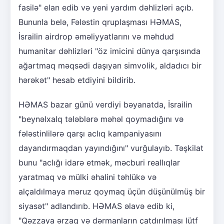
fasilə" elan edib və yeni yardım dəhlizləri açıb.
Bununla belə, Fələstin qruplaşması HƏMAS,
İsrailin airdrop əməliyyatlarını və məhdud
humanitar dəhlizləri "öz imicini dünya qarşısında
ağartmaq məqsədi daşıyan simvolik, aldadıcı bir
hərəkət" hesab etdiyini bildirib.
HƏMAS bazar günü verdiyi bəyanatda, İsrailin
"beynəlxalq tələblərə məhəl qoymadığını və
fələstinlilərə qarşı aclıq kampaniyasını
dayandırmaqdan yayındığını" vurğulayıb. Təşkilat
bunu "aclığı idarə etmək, məcburi reallıqlar
yaratmaq və mülki əhalini təhlükə və
alçaldılmaya məruz qoymaq üçün düşünülmüş bir
siyasət" adlandırıb. HƏMAS əlavə edib ki,
"Qəzzaya ərzaq və dərmanların çatdırılması lütf