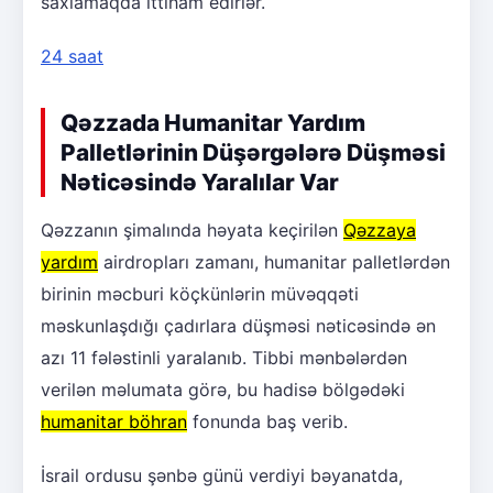
saxlamaqda ittiham edirlər.
24 saat
Qəzzada Humanitar Yardım
Palletlərinin Düşərgələrə Düşməsi
Nəticəsində Yaralılar Var
Qəzzanın şimalında həyata keçirilən
Qəzzaya
yardım
airdropları zamanı, humanitar palletlərdən
birinin məcburi köçkünlərin müvəqqəti
məskunlaşdığı çadırlara düşməsi nəticəsində ən
azı 11 fələstinli yaralanıb. Tibbi mənbələrdən
verilən məlumata görə, bu hadisə bölgədəki
humanitar böhran
fonunda baş verib.
İsrail ordusu şənbə günü verdiyi bəyanatda,