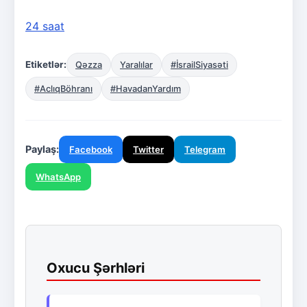
24 saat
Etiketlər:
Qəzza
Yaralılar
#İsrailSiyasəti
#AclıqBöhranı
#HavadanYardım
Paylaş:
Facebook
Twitter
Telegram
WhatsApp
Oxucu Şərhləri