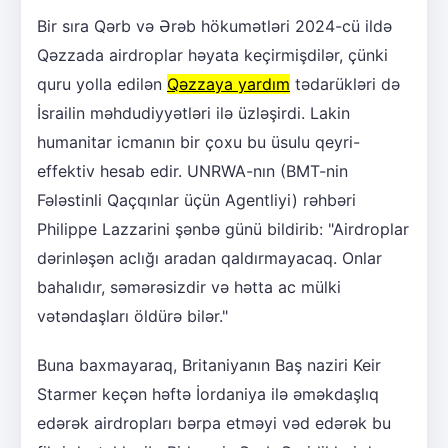
Bir sıra Qərb və Ərəb hökumətləri 2024-cü ildə
Qəzzada airdroplar həyata keçirmişdilər, çünki
quru yolla edilən
Qəzzaya yardım
tədarükləri də
İsrailin məhdudiyyətləri ilə üzləşirdi. Lakin
humanitar icmanın bir çoxu bu üsulu qeyri-
effektiv hesab edir. UNRWA-nın (BMT-nin
Fələstinli Qaçqınlar üçün Agentliyi) rəhbəri
Philippe Lazzarini şənbə günü bildirib: "Airdroplar
dərinləşən aclığı aradan qaldırmayacaq. Onlar
bahalıdır, səmərəsizdir və hətta ac mülki
vətəndaşları öldürə bilər."
Buna baxmayaraq, Britaniyanın Baş naziri Keir
Starmer keçən həftə İordaniya ilə əməkdaşlıq
edərək airdropları bərpa etməyi vəd edərək bu