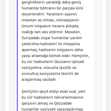
gərginliklərin yaratdığı daha geniş
humanitar böhranın bir parçası kimi
dəyərləndirir. Yaralıların sayının
nisbətən az olması, münaqişənin
ümumi miqyasını nəzərə aldıqda,
reallığı tam əks etdirmir. Məsələn,
Suriyadakı oxşar humanitar yardım
çatdırılma hadisələri ilə müqayisə
aparmaq, hadisənin miqyasını daha
yaxşı anlamağa kömək edər. Həmçinin,
bu cür hadisələrin Qəzzanın iqtisadi
vəziyyətinə, xüsusilə işsizlik və
yoxsulluq səviyyəsinə təsirini də
araşdırmaq vacibdir.
Şərhçinin qeyd etdiyi əsas sual, yəni
bu cür hadisələrin təkrarlanmasının
qarşısını almaq və Qəzzadakı
humanitar vəziyyəti yaxşılaşdırmaq