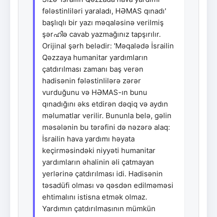
fələstinliləri yaraladı, HƏMAS qınadı'
başlıqlı bir yazı məqaləsinə verilmiş
şərഹിə cavab yazmağınız tapşırılır.
Orijinal şərh belədir: 'Məqalədə İsrailin
Qəzzaya humanitar yardımların
çatdırılması zamanı baş verən
hadisənin fələstinlilərə zərər
vurduğunu və HƏMAS-ın bunu
qınadığını əks etdirən dəqiq və aydın
məlumatlar verilir. Bununla belə, gəlin
məsələnin bu tərəfini də nəzərə alaq:
İsrailin hava yardımı həyata
keçirməsindəki niyyəti humanitar
yardımların əhalinin əli çatmayan
yerlərinə çatdırılması idi. Hadisənin
təsadüfi olması və qəsdən edilməməsi
ehtimalını istisna etmək olmaz.
Yardımın çatdırılmasının mümkün