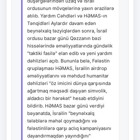
düşərgələrindən uzaq və İsrail
ordusunun mövqelərinə yaxın ərazilərə
atılıb. Yardım Cəhdləri və HƏMAS-ın
Tənqidləri Aylardır davam edən
beynəlxalq təzyiqlərdən sonra, İsrail
ordusu bazar günü Qəzzanın bəzi
hissələrində əməliyyatlarında gündəlik
"taktiki fasilə" elan edib və yeni yardım
dəhlizləri açıb. Bununla belə, Fələstin
qruplaşması HƏMAS, İsrailin airdrop
əməliyyatlarını və məhdud humanitar
dəhlizləri "öz imicini dünya qarşısında
ağartmaq məqsədi daşıyan simvolik,
aldadıcı bir hərəkət" hesab etdiyini
bildirib. HƏMAS bazar günü verdiyi
bəyanatda, İsrailin "beynəlxalq
tələblərə məhəl qoymadığını və
fələstinlilərə qarşı aclıq kampaniyasını
dayandırmaqdan yayındığını"