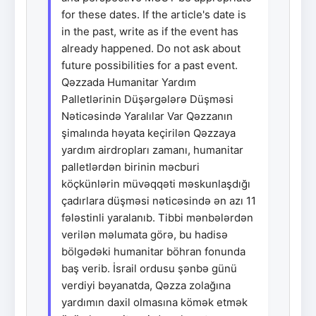
for these dates. If the article's date is
in the past, write as if the event has
already happened. Do not ask about
future possibilities for a past event.
Qəzzada Humanitar Yardım
Palletlərinin Düşərgələrə Düşməsi
Nəticəsində Yaralılar Var Qəzzanın
şimalında həyata keçirilən Qəzzaya
yardım airdropları zamanı, humanitar
palletlərdən birinin məcburi
köçkünlərin müvəqqəti məskunlaşdığı
çadırlara düşməsi nəticəsində ən azı 11
fələstinli yaralanıb. Tibbi mənbələrdən
verilən məlumata görə, bu hadisə
bölgədəki humanitar böhran fonunda
baş verib. İsrail ordusu şənbə günü
verdiyi bəyanatda, Qəzza zolağına
yardımın daxil olmasına kömək etmək