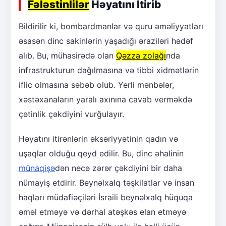
Fələstinlilər
Həyatını İtirib
Bildirilir ki, bombardmanlar və quru əməliyyatları
əsasən dinc sakinlərin yaşadığı əraziləri hədəf
alıb. Bu, mühasirədə olan
Qəzza zolağı
nda
infrastrukturun dağılmasına və tibbi xidmətlərin
iflic olmasına səbəb olub. Yerli mənbələr,
xəstəxanaların yaralı axınına cavab verməkdə
çətinlik çəkdiyini vurğulayır.
Həyatını itirənlərin əksəriyyətinin qadın və
uşaqlar olduğu qeyd edilir. Bu, dinc əhalinin
münaqişə
dən necə zərər çəkdiyini bir daha
nümayiş etdirir. Beynəlxalq təşkilatlar və insan
haqları müdafiəçiləri İsraili beynəlxalq hüquqa
əməl etməyə və dərhal atəşkəs elan etməyə