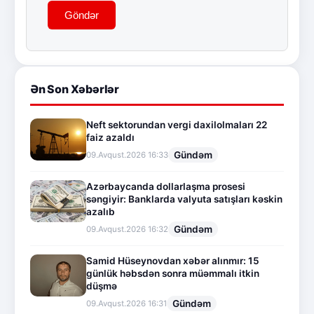
Göndər
Ən Son Xəbərlər
Neft sektorundan vergi daxilolmaları 22
faiz azaldı
Gündəm
09.Avqust.2026 16:33
Azərbaycanda dollarlaşma prosesi
səngiyir: Banklarda valyuta satışları kəskin
azalıb
Gündəm
09.Avqust.2026 16:32
Samid Hüseynovdan xəbər alınmır: 15
günlük həbsdən sonra müəmmalı itkin
düşmə
Gündəm
09.Avqust.2026 16:31