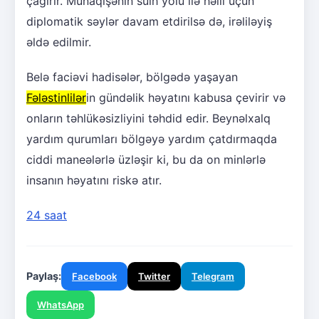
çağırır. Münaqişənin sülh yolu ilə həlli üçün
diplomatik səylər davam etdirilsə də, irəliləyiş
əldə edilmir.
Belə faciəvi hadisələr, bölgədə yaşayan
Fələstinlilər
in gündəlik həyatını kabusa çevirir və
onların təhlükəsizliyini təhdid edir. Beynəlxalq
yardım qurumları bölgəyə yardım çatdırmaqda
ciddi maneələrlə üzləşir ki, bu da on minlərlə
insanın həyatını riskə atır.
24 saat
Paylaş:
Facebook
Twitter
Telegram
WhatsApp