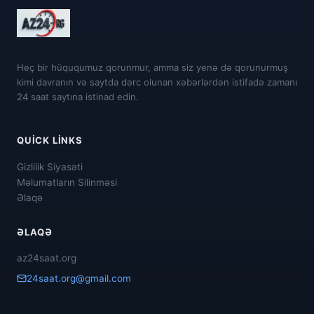
Heç bir hüququmuz qorunmur, amma siz yenə də qorunurmuş
kimi davranın və saytda dərc olunan xəbərlərdən istifadə zamanı
24 saat saytına istinad edin.
QUICK LINKS
Gizlilik Siyasəti
Məlumatların Silinməsi
Əlaqə
ƏLAQƏ
az24saat.org
24saat.org@gmail.com