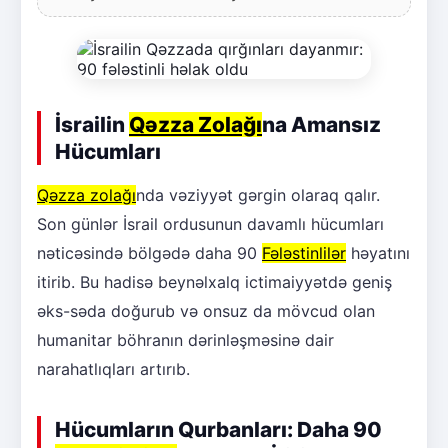
İsrailin
Qəzza Zolağı
na Amansız
Hücumları
Qəzza zolağı
nda vəziyyət gərgin olaraq qalır.
Son günlər İsrail ordusunun davamlı hücumları
nəticəsində bölgədə daha 90
Fələstinlilər
həyatını
itirib. Bu hadisə beynəlxalq ictimaiyyətdə geniş
əks-səda doğurub və onsuz da mövcud olan
humanitar böhranın dərinləşməsinə dair
narahatlıqları artırıb.
Hücumların Qurbanları: Daha 90