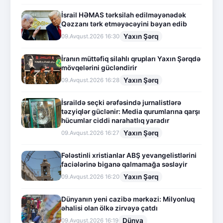
İsrail HƏMAS tərksilah edilməyənədək
Qəzzanı tərk etməyəcəyini bəyan edib
Yaxın Şərq
09.Avqust.2026 16:30
İranın müttəfiq silahlı qrupları Yaxın Şərqdə
mövqelərini gücləndirir
Yaxın Şərq
09.Avqust.2026 16:28
İsraildə seçki ərəfəsində jurnalistlərə
təzyiqlər güclənir: Media qurumlarına qarşı
hücumlar ciddi narahatlıq yaradır
Yaxın Şərq
09.Avqust.2026 16:27
Fələstinli xristianlar ABŞ yevangelistlərini
faciələrinə biganə qalmamağa səsləyir
Yaxın Şərq
09.Avqust.2026 16:20
Dünyanın yeni cazibə mərkəzi: Milyonluq
əhalisi olan ölkə zirvəyə çatdı
Dünya
09.Avqust.2026 16:19