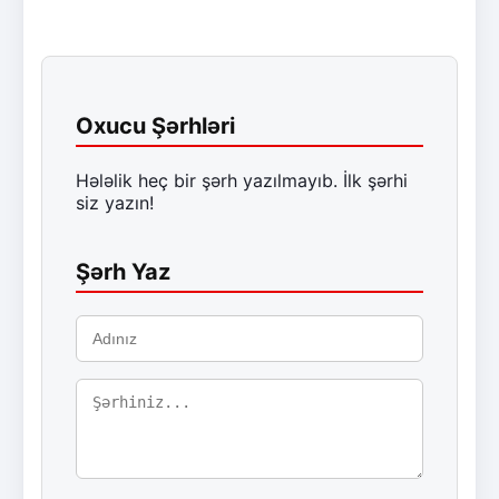
Oxucu Şərhləri
Hələlik heç bir şərh yazılmayıb. İlk şərhi
siz yazın!
Şərh Yaz