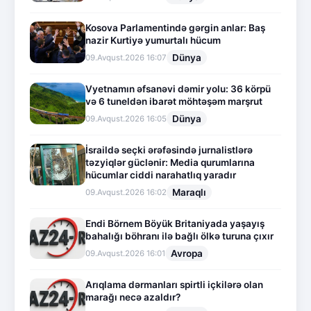
Kosova Parlamentində gərgin anlar: Baş
nazir Kurtiyə yumurtalı hücum
Dünya
09.Avqust.2026 16:07
Vyetnamın əfsanəvi dəmir yolu: 36 körpü
və 6 tuneldən ibarət möhtəşəm marşrut
Dünya
09.Avqust.2026 16:05
İsraildə seçki ərəfəsində jurnalistlərə
təzyiqlər güclənir: Media qurumlarına
hücumlar ciddi narahatlıq yaradır
Maraqlı
09.Avqust.2026 16:02
Endi Börnem Böyük Britaniyada yaşayış
bahalığı böhranı ilə bağlı ölkə turuna çıxır
Avropa
09.Avqust.2026 16:01
Arıqlama dərmanları spirtli içkilərə olan
marağı necə azaldır?