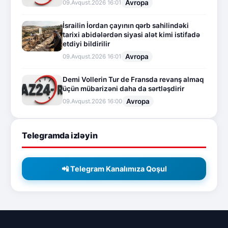
Avropa
09.Avqust.2026 16:01
İsrailin İordan çayının qərb sahilindəki
tarixi abidələrdən siyasi alət kimi istifadə
etdiyi bildirilir
Avropa
09.Avqust.2026 16:01
Demi Vollerin Tur de Fransda revanş almaq
üçün mübarizəni daha da sərtləşdirir
Avropa
09.Avqust.2026 16:00
Telegramda izləyin
📲 Telegram Kanalımıza Qoşul