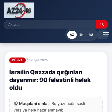
🔍
AZ
EN
RU
12.İyul.2025
DÜNYA
İsrailin Qəzzada qırğınları
dayanmır: 90 fələstinli həlak
oldu
🎧 Məqaləni dinlə:
Bu yazı üçün səsli
versiya hələ hazırlanmayıb.