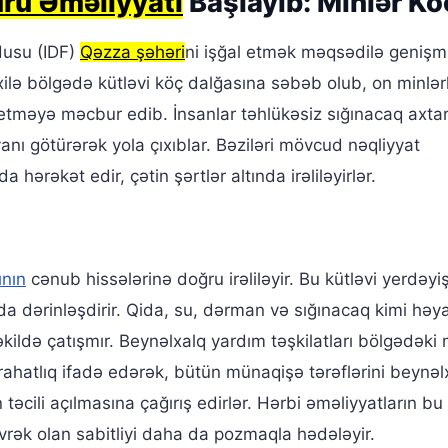
ru Əməliyyatı
Başlayıb: Minlər Kö
dusu (IDF)
Qəzza şəhəri
ni işğal etmək məqsədilə genişmi
xilə bölgədə kütləvi köç dalğasına səbəb olub, on minlər
rk etməyə məcbur edib. İnsanlar təhlükəsiz sığınacaq axta
şyanı götürərək yola çıxıblar. Bəziləri mövcud nəqliyyat
 hərəkət edir, çətin şərtlər altında irəliləyirlər.
ının
cənub hissələrinə doğru irəliləyir. Bu kütləvi yerdəy
a dərinləşdirir. Qida, su, dərman və sığınacaq kimi həya
ildə çatışmır. Beynəlxalq yardım təşkilatları bölgədəki 
narahatlıq ifadə edərək, bütün münaqişə tərəflərini beynəl
əcili açılmasına çağırış edirlər. Hərbi əməliyyatların bu
ək olan sabitliyi daha da pozmaqla hədələyir.