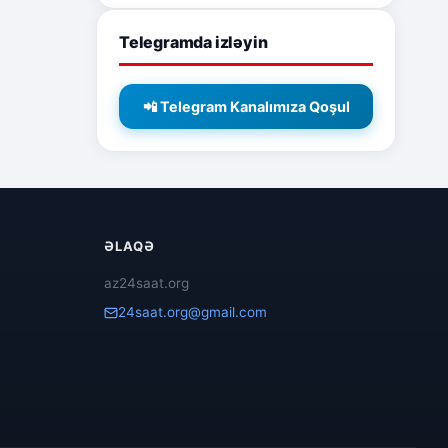
Telegramda izləyin
📲 Telegram Kanalımıza Qoşul
ƏLAQƏ
az24saat.org
24saat.org@gmail.com