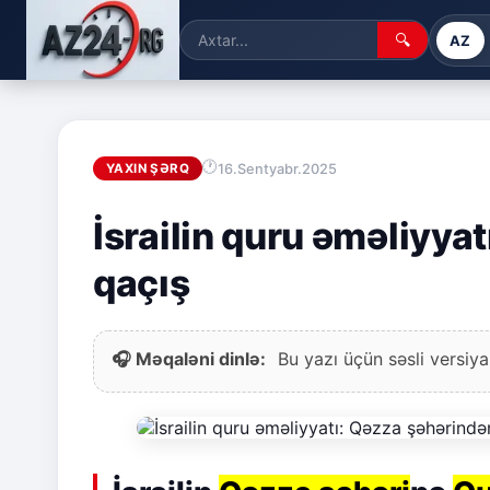
🔍
AZ
16.Sentyabr.2025
YAXIN ŞƏRQ
İsrailin quru əməliyya
qaçış
🎧 Məqaləni dinlə:
Bu yazı üçün səsli versiya