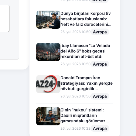
Dünya birjaları korporativ
hesabatlara fokuslanıb:
Neft və faiz dərəcələrinin
təsiri altında cari vəziyyət
Avropa
26.İyul.2026 10:50
İbay Llanosun "La Velada
del Año 6" boks gecəsi
rekordları alt-üst etdi
Avropa
26.İyul.2026 10:50
Donald Trampın İran
strategiyası: Yaxın Şərqdə
növbəti gərginlik
mərhələsi
Avropa
26.İyul.2026 10:50
Çinin “hukou” sistemi:
Daxili miqrantların
qarşısındakı görünməz
sədd
Avropa
26.İyul.2026 10:22