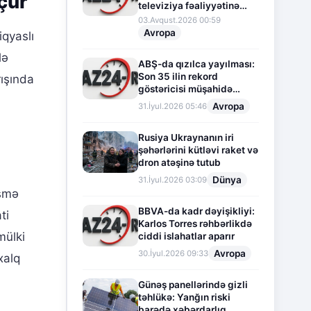
çür
televiziya fəaliyyətinə
fasilə verir
03.Avqust.2026 00:59
Avropa
qyaslı
lə
ABŞ-da qızılca yayılması:
Son 35 ilin rekord
rışında
göstəricisi müşahidə
olunur
Avropa
31.İyul.2026 05:46
Rusiya Ukraynanın iri
şəhərlərini kütləvi raket və
dron atəşinə tutub
Dünya
31.İyul.2026 03:09
işmə
BBVA-da kadr dəyişikliyi:
ti
Karlos Torres rəhbərlikdə
mülki
ciddi islahatlar aparır
Avropa
30.İyul.2026 09:33
xalq
Günəş panellərində gizli
təhlükə: Yanğın riski
barədə xəbərdarlıq