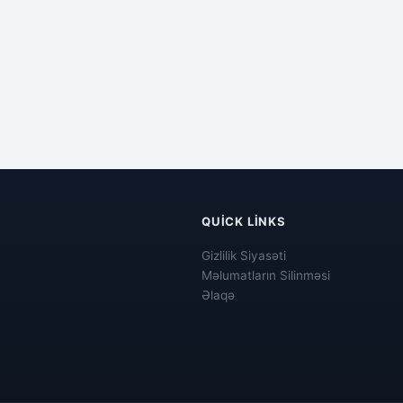
QUICK LINKS
Gizlilik Siyasəti
Məlumatların Silinməsi
Əlaqə