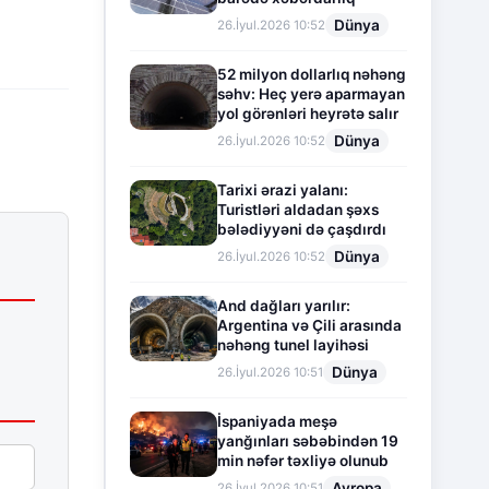
Dünya
26.İyul.2026 10:52
52 milyon dollarlıq nəhəng
səhv: Heç yerə aparmayan
yol görənləri heyrətə salır
Dünya
26.İyul.2026 10:52
Tarixi ərazi yalanı:
Turistləri aldadan şəxs
bələdiyyəni də çaşdırdı
Dünya
26.İyul.2026 10:52
And dağları yarılır:
Argentina və Çili arasında
nəhəng tunel layihəsi
Dünya
26.İyul.2026 10:51
İspaniyada meşə
yanğınları səbəbindən 19
min nəfər təxliyə olunub
Avropa
26.İyul.2026 10:51