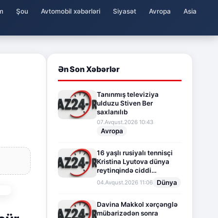
m
Şou
Avtomobil xəbərləri
Siyasət
Avropa
Asia
Ən Son Xəbərlər
Tanınmış televiziya
ulduzu Stiven Ber
saxlanılıb
07.Avqust.2026 10:43
Avropa
16 yaşlı rusiyalı tennisçi
Kristina Lyutova dünya
reytinqində ciddi
irəliləyişə imza atdı
Dünya
04.Avqust.2026 11:06
Davina Makkol xərçənglə
mübarizədən sonra