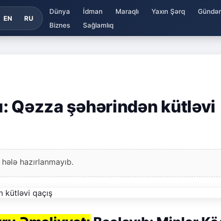
Dünya
İdman
Maraqlı
Yaxın Şərq
Gündə
EN
RU
Biznes
Sağlamlıq
tı: Qəzza şəhərindən kütləvi
 hələ hazırlanmayıb.