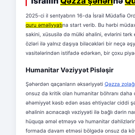
İsrailin
Qəzza şəhəri
nə
Qu
2025-ci il sentyabrın 16-da İsrail Müdafiə Or
quru əməliyyatı
na start verib. Bu hərbi müda
sakini, xüsusilə də mülki əhalini, evlərini tə
özləri ilə yalnız daşıya biləcəkləri bir neçə ə
vasitələrindən istifadə edərkən, bir çoxu piyada
Humanitar Vəziyyət Pisləşir
Şəhərdən qaçanların əksəriyyəti
Qəzza zolağ
onsuz da kritik olan humanitar böhranı daha d
əhəmiyyət kəsb edən əsas ehtiyaclar ciddi şək
əhalinin acınacaqlı vəziyyəti ilə bağlı dərin 
hüquqa əməl etməyə və humanitar dəhlizlərin t
formada davam etməsi bölgədə onsuz da kövr