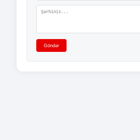
Göndər