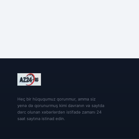
Heç bir hüququmuz qorunmur, amma siz
yenə də qorunurmuş kimi davranın və saytda
dərc olunan xəbərlərdən istifadə zamanı 24
saat saytına istinad edin.