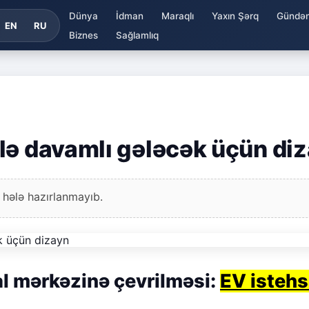
Dünya
İdman
Maraqlı
Yaxın Şərq
Gündə
EN
RU
Biznes
Sağlamlıq
lə davamlı gələcək üçün di
 hələ hazırlanmayıb.
al mərkəzinə çevrilməsi:
EV istehs