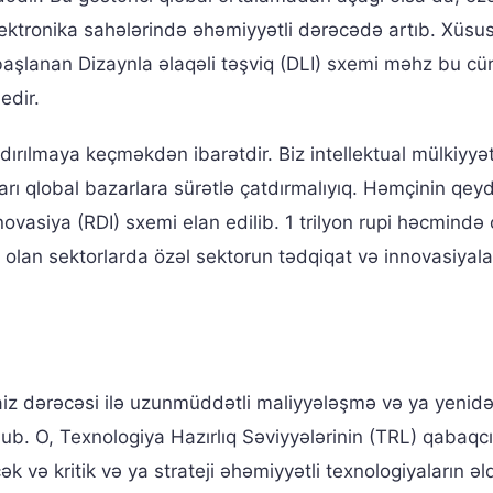
ektronika sahələrində əhəmiyyətli dərəcədə artıb. Xüsus
başlanan Dizaynla əlaqəli təşviq (DLI) sxemi məhz bu cür 
edir.
dırılmaya keçməkdən ibarətdir. Biz intellektual mülkiyyə
arı qlobal bazarlara sürətlə çatdırmalıyıq. Həmçinin qe
novasiya (RDI) sxemi elan edilib. 1 trilyon rupi həcmində
 olan sektorlarda özəl sektorun tədqiqat və innovasiyal
 faiz dərəcəsi ilə uzunmüddətli maliyyələşmə və ya yenid
ub. O, Texnologiya Hazırlıq Səviyyələrinin (TRL) qabaqcı
k və kritik və ya strateji əhəmiyyətli texnologiyaların əl