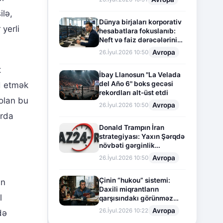
ilə,
Dünya birjaları korporativ
yerli
hesabatlara fokuslanıb:
Neft və faiz dərəcələrinin
təsiri altında cari vəziyyət
Avropa
26.İyul.2026 10:50
t
İbay Llanosun "La Velada
del Año 6" boks gecəsi
yd etmək
rekordları alt-üst etdi
 olan bu
Avropa
26.İyul.2026 10:50
arda
Donald Trampın İran
strategiyası: Yaxın Şərqdə
növbəti gərginlik
mərhələsi
Avropa
26.İyul.2026 10:50
Çinin “hukou” sistemi:
ən
Daxili miqrantların
l
qarşısındakı görünməz
sədd
Avropa
26.İyul.2026 10:22
də