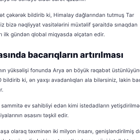
ət çəkərək bildirib ki, Himalay dağlarından tutmuş Tar
z bizə nəqliyyat vasitələrini müxtəlif şəraitdə sınaqdan
rı ilk gündən qlobal miqyasda əlçatan edir.
sında bacarıqların artırılması
ının yüksəlişi fonunda Arya ən böyük rəqabət üstünlüyü
ildirib ki, ən yaxşı avadanlıqları ala bilərsiniz, lakin bac
r.
ammitə ev sahibliyi edən kimi istedadların yetişdirilmə
alarının əsasını təşkil edir.
şa olaraq təxminən iki milyon insanı, genişləndirilmiş d