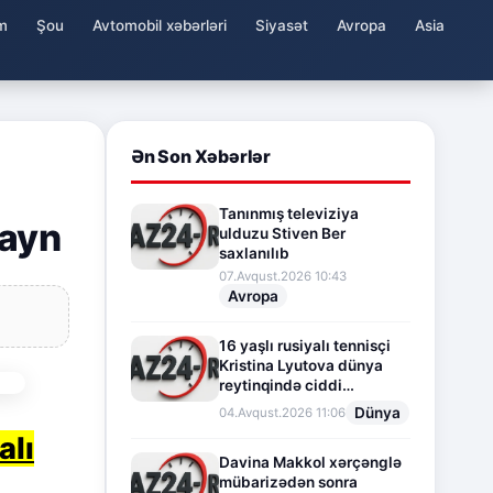
m
Şou
Avtomobil xəbərləri
Siyasət
Avropa
Asia
Ən Son Xəbərlər
Tanınmış televiziya
zayn
ulduzu Stiven Ber
saxlanılıb
07.Avqust.2026 10:43
Avropa
16 yaşlı rusiyalı tennisçi
Kristina Lyutova dünya
reytinqində ciddi
irəliləyişə imza atdı
Dünya
04.Avqust.2026 11:06
alı
Davina Makkol xərçənglə
mübarizədən sonra