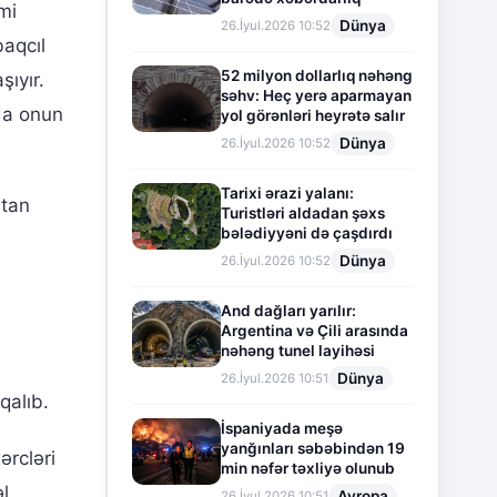
mi
Dünya
26.İyul.2026 10:52
baqcıl
52 milyon dollarlıq nəhəng
ıyır.
səhv: Heç yerə aparmayan
da onun
yol görənləri heyrətə salır
Dünya
26.İyul.2026 10:52
Tarixi ərazi yalanı:
stan
Turistləri aldadan şəxs
bələdiyyəni də çaşdırdı
Dünya
26.İyul.2026 10:52
And dağları yarılır:
Argentina və Çili arasında
nəhəng tunel layihəsi
Dünya
26.İyul.2026 10:51
qalıb.
İspaniyada meşə
yanğınları səbəbindən 19
ərcləri
min nəfər təxliyə olunub
l
Avropa
26.İyul.2026 10:51