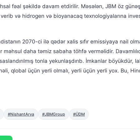
tehsal fəal şəkildə davam etdirilir. Məsələn, JBM öz günə
yə verib və hidrogen və bioyanacaq texnologiyalarına inves
istanın 2070-ci ilə qədər xalis sıfır emissiyaya nail olm
r məhsul daha təmiz sabaha töhfə verməlidir. Davamlılı
əsaslandırılmış tonla yekunlaşdırıb. İmkanlar böyükdür, la
, qlobal üçün yerli olmalı, yerli üçün yerli yox. Bu, Hin
#NishantArya
#JBMGroup
#ÜDM