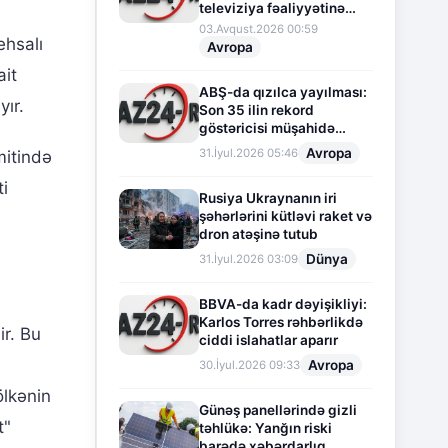
televiziya fəaliyyətinə
fasilə verir
03.Avqust.2026 00:59
ehsalı
Avropa
ait
ABŞ-da qızılca yayılması:
ır.
Son 35 ilin rekord
göstəricisi müşahidə
olunur
Avropa
31.İyul.2026 05:46
mitində
ti
Rusiya Ukraynanın iri
şəhərlərini kütləvi raket və
dron atəşinə tutub
Dünya
31.İyul.2026 03:09
BBVA-da kadr dəyişikliyi:
Karlos Torres rəhbərlikdə
ir. Bu
ciddi islahatlar aparır
Avropa
30.İyul.2026 09:33
ölkənin
Günəş panellərində gizli
t"
təhlükə: Yanğın riski
barədə xəbərdarlıq