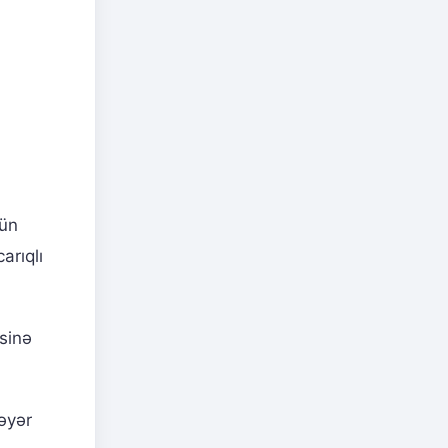
nün
arıqlı
sinə
əyər