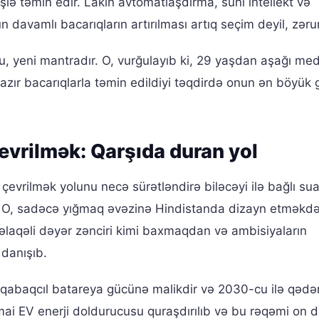
işlə təmin edir. Lakin avtomatlaşdırma, süni intellekt və
ün davamlı bacarıqların artırılması artıq seçim deyil, zərur
Bu, yeni mantradır. O, vurğulayıb ki, 29 yaşdan aşağı me
azır bacarıqlarla təmin edildiyi təqdirdə onun ən böyük 
evrilmək: Qarşıda duran yol
evrilmək yolunu necə sürətləndirə biləcəyi ilə bağlı su
rib. O, sadəcə yığmaq əvəzinə Hindistanda dizayn etməkd
 əlaqəli dəyər zənciri kimi baxmaqdan və ambisiyaların
 danışıb.
 qabaqcıl batareya gücünə malikdir və 2030-cu ilə qədə
ai EV enerji doldurucusu quraşdırılıb və bu rəqəmi on 