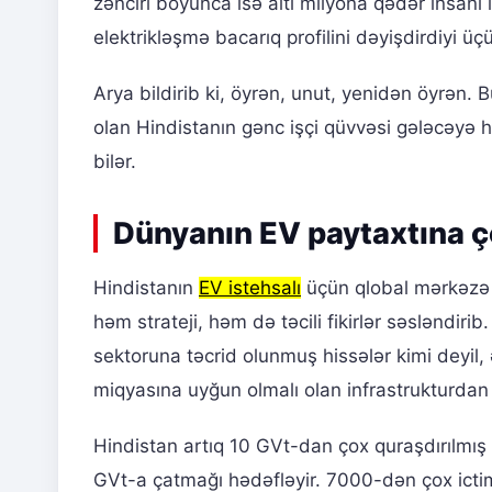
zənciri boyunca isə altı milyona qədər insanı 
elektrikləşmə bacarıq profilini dəyişdirdiyi üç
Arya bildirib ki, öyrən, unut, yenidən öyrən. 
olan Hindistanın gənc işçi qüvvəsi gələcəyə h
bilər.
Dünyanın EV paytaxtına ç
Hindistanın
EV istehsalı
üçün qlobal mərkəzə ç
həm strateji, həm də təcili fikirlər səsləndi
sektoruna təcrid olunmuş hissələr kimi deyil,
miqyasına uyğun olmalı olan infrastrukturdan
Hindistan artıq 10 GVt-dan çox quraşdırılmış
GVt-a çatmağı hədəfləyir. 7000-dən çox ictim