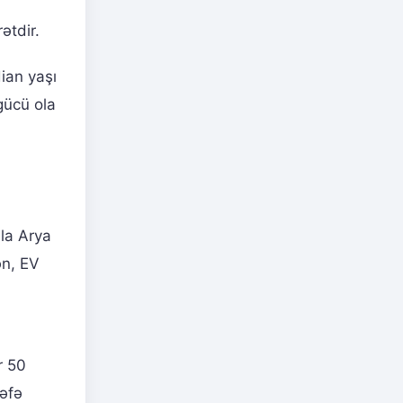
ətdir.
dian yaşı
gücü ola
ala Arya
ən, EV
r 50
dəfə