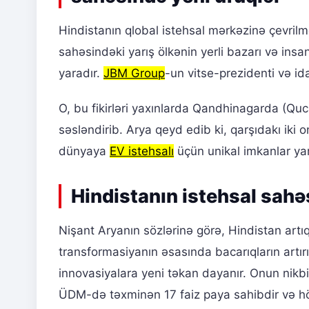
Hindistanın qlobal istehsal mərkəzinə çevrilmək
sahəsindəki yarış ölkənin yerli bazarı və ins
yaradır.
JBM Group
-un vitse-prezidenti və id
O, bu fikirləri yaxınlarda Qandhinagarda (Quc
səsləndirib. Arya qeyd edib ki, qarşıdakı iki o
dünyaya
EV istehsalı
üçün unikal imkanlar yar
Hindistanın istehsal sahə
Nişant Aryanın sözlərinə görə, Hindistan artıq
transformasiyanın əsasında bacarıqların artı
innovasiyalara yeni təkan dayanır. Onun nikbi
ÜDM-də təxminən 17 faiz paya sahibdir və hö