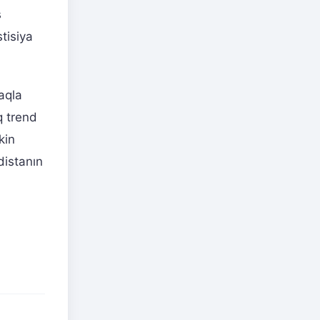
ş
tisiya
aqla
q trend
kin
distanın