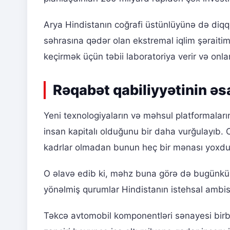
Arya Hindistanın coğrafi üstünlüyünə də diqq
səhrasına qədər olan ekstremal iqlim şəraitimi
keçirmək üçün təbii laboratoriya verir və onla
Rəqabət qabiliyyətinin əsa
Yeni texnologiyaların və məhsul platformalar
insan kapitalı olduğunu bir daha vurğulayıb. O b
kadrlar olmadan bunun heç bir mənası yoxdu
O əlavə edib ki, məhz buna görə də bugünkü s
yönəlmiş qurumlar Hindistanın istehsal ambisiy
Təkcə avtomobil komponentləri sənayesi birba