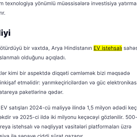
m texnologiya yönümlü müəssisələrə investisiya yatırm
ır.
iyi
götürdüyü bir vaxtda, Arya Hindistanın
EV istehsalı
sahəs
slanmalı olduğunu açıqladı.
iklər kimi bir aspektdə diqqəti cəmləmək bizi məqsədə
nkişaf etməlidir: yarımkeçiricilərdən və güc elektronika
atareya paketlərinə qədər.
EV satışları 2024-cü maliyyə ilində 1,5 milyon ədədi keçi
kdir və 2025-ci ildə iki milyonu keçəcəyi gözlənilir. 50
ya istehsalı və nəqliyyat vasitələri platformaları üzrə
siya ilə sənaye ciddi sürət qazanır.