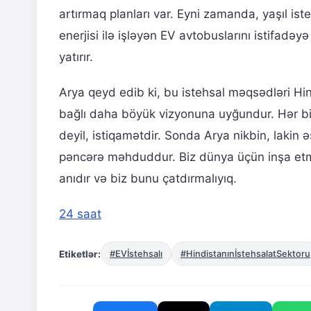
artırmaq planları var. Eyni zamanda, yaşıl is
enerjisi ilə işləyən EV avtobuslarını istifadə
yatırır.
Arya qeyd edib ki, bu istehsal məqsədləri Hind
bağlı daha böyük vizyonuna uyğundur. Hər bi
deyil, istiqamətdir. Sonda Arya nikbin, lakin 
pəncərə məhduddur. Biz dünya üçün inşa etməli
anıdır və biz bunu çatdırmalıyıq.
24 saat
Etiketlər:
#EVİstehsalı
#HindistanınİstehsalatSektoru