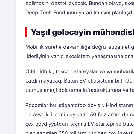
edilməsini dəstəkləyəcək. Bundan əlavə, sxe
Deep-Tech Fondunun yaradılmasını planlaşdır
Yaşıl gələcəyin mühəndisl
Mobillik sürətlə davamlılığa doğru istiqamət 
liderliyinin vahid ekosistem yanaşmasına əsa
O bildirib ki, təkcə batareyalar və ya mühərr
çatdırmayacaq. Bütün EV ekosistemi birlikdə i
tutmuş enerji doldurma infrastrukturuna və b
Rəqəmlər bu istiqamətdə dəyişir. Hindistanın 
da əvvəlki illə müqayisədə 50 faiz artım demə
çox qeydiyyatdan keçmiş EV startapı və batare
planlaşdırılan 250 milyard rupidən çox investi