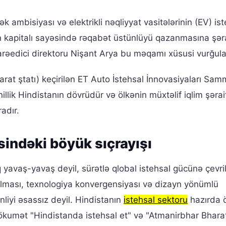
 ambisiyası və elektrikli nəqliyyat vasitələrinin (EV) ist
an kapitalı sayəsində rəqabət üstünlüyü qazanmasına şər
arəedici direktoru Nişant Arya bu məqamı xüsusi vurğulay
arat ştatı) keçirilən ET Auto İstehsal İnnovasiyaları Sam
nillik Hindistanın dövrüdür və ölkənin müxtəlif iqlim şərai
adır.
sindəki böyük sıçrayışı
 yavaş-yavaş deyil, sürətlə qlobal istehsal gücünə çevril
rılması, texnologiya konvergensiyası və dizayn yönümlü
nliyi əsassız deyil. Hindistanın
istehsal sektoru
hazırda 
kumət "Hindistanda istehsal et" və "Atmanirbhar Bhara