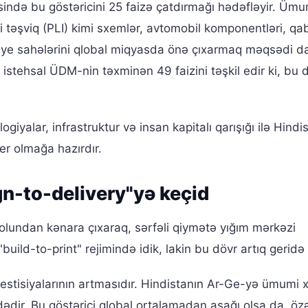
sində bu göstəricini 25 faizə çatdırmağı hədəfləyir. Ümu
qəli təşviq (PLI) kimi sxemlər, avtomobil komponentləri, qa
naye sahələrini qlobal miqyasda önə çıxarmaq məqsədi daş
stehsal ÜDM-nin təxminən 49 faizini təşkil edir ki, bu 
giyalar, infrastruktur və insan kapitalı qarışığı ilə Hindi
r olmağa hazırdır.
gn-to-delivery"yə keçid
 rolundan kənara çıxaraq, sərfəli qiymətə yığım mərkəzi
uild-to-print" rejimində idik, lakin bu dövr artıq geridə 
vestisiyalarının artmasıdır. Hindistanın Ar-Ge-yə ümumi x
ədir. Bu göstərici qlobal ortalamadan aşağı olsa da, özə