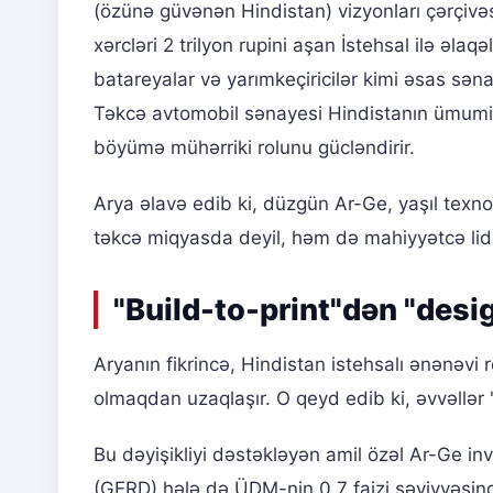
(özünə güvənən Hindistan) vizyonları çərçivə
xərcləri 2 trilyon rupini aşan İstehsal ilə əla
batareyalar və yarımkeçiricilər kimi əsas sə
Təkcə avtomobil sənayesi Hindistanın ümumi i
böyümə mühərriki rolunu gücləndirir.
Arya əlavə edib ki, düzgün Ar-Ge, yaşıl texnolo
təkcə miqyasda deyil, həm də mahiyyətcə lide
"Build-to-print"dən "desi
Aryanın fikrincə, Hindistan istehsalı ənənəvi
olmaqdan uzaqlaşır. O qeyd edib ki, əvvəllər "b
Bu dəyişikliyi dəstəkləyən amil özəl Ar-Ge in
(GERD) hələ də ÜDM-nin 0,7 faizi səviyyəsind