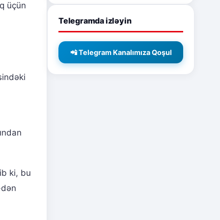
aq üçün
Telegramda izləyin
📲 Telegram Kanalımıza Qoşul
indəki
sından
b ki, bu
0-dən