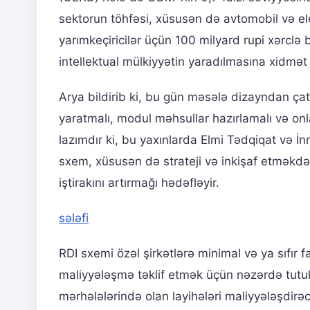
sektorun töhfəsi, xüsusən də avtomobil və el
yarımkeçiricilər üçün 100 milyard rupi xərclə 
intellektual mülkiyyətin yaradılmasına xidmət 
Arya bildirib ki, bu gün məsələ dizayndan çat
yaratmalı, modul məhsullar hazırlamalı və onl
lazımdır ki, bu yaxınlarda Elmi Tədqiqat və İn
sxem, xüsusən də strateji və inkişaf etməkdə
iştirakını artırmağı hədəfləyir.
sələfi
RDI sxemi özəl şirkətlərə minimal və ya sıfır
maliyyələşmə təklif etmək üçün nəzərdə tutul
mərhələlərində olan layihələri maliyyələşdirəcə