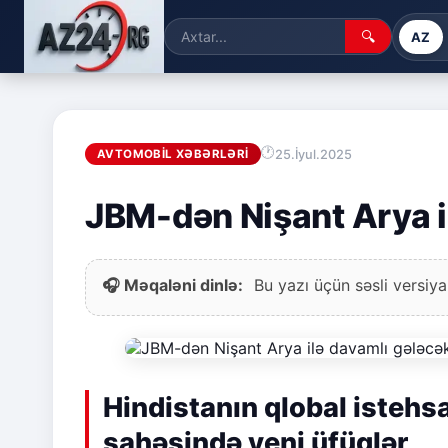
🔍
AZ
25.İyul.2025
AVTOMOBIL XƏBƏRLƏRI
JBM-dən Nişant Arya i
🎧 Məqaləni dinlə:
Bu yazı üçün səsli versiya
Hindistanın qlobal istehs
sahəsində yeni üfüqlər