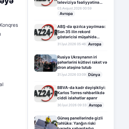
məyə
televiziya fəaliyyətinə
fasilə verir
03.Avqust.2026 00:59
Avropa
 Konqres
ABŞ-da qızılca yayılması:
Son 35 ilin rekord
u
göstəricisi müşahidə
olunur
Avropa
31.İyul.2026 05:46
Rusiya Ukraynanın iri
şəhərlərini kütləvi raket və
dron atəşinə tutub
Dünya
31.İyul.2026 03:09
al
BBVA-da kadr dəyişikliyi:
Karlos Torres rəhbərlikdə
ciddi islahatlar aparır
Avropa
30.İyul.2026 09:33
Günəş panellərində gizli
təhlükə: Yanğın riski
barədə xəbərdarlıq