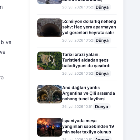
ün
Dünya
26.İyul.2026 10:52
52 milyon dollarlıq nəhəng
səhv: Heç yerə aparmayan
yol görənləri heyrətə salır
Dünya
26.İyul.2026 10:52
ib və
avə
Tarixi ərazi yalanı:
Turistləri aldadan şəxs
bələdiyyəni də çaşdırdı
Dünya
26.İyul.2026 10:52
və
And dağları yarılır:
Argentina və Çili arasında
nəhəng tunel layihəsi
Dünya
26.İyul.2026 10:51
İspaniyada meşə
yanğınları səbəbindən 19
min nəfər təxliyə olunub
Avropa
26.İyul.2026 10:51