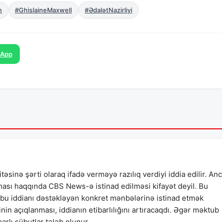
n
#GhislaineMaxwell
#ƏdalətNazirliyi
sApp
inə şərti olaraq ifadə verməyə razılıq verdiyi iddia edilir. An
lması haqqında CBS News-ə istinad edilməsi kifayət deyil. Bu
 bu iddianı dəstəkləyən konkret mənbələrinə istinad etmək
n açıqlanması, iddianın etibarlılığını artıracaqdı. Əgər məktub
arlı sübutlar tələb olunur.