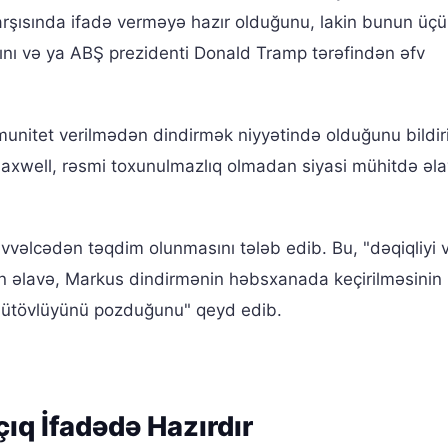
rşısında ifadə verməyə hazır olduğunu, lakin bunun üç
ı və ya ABŞ prezidenti Donald Tramp tərəfindən əfv
unitet verilmədən dindirmək niyyətində olduğunu bildir
axwell, rəsmi toxunulmazlıq olmadan siyasi mühitdə əl
 əvvəlcədən təqdim olunmasını tələb edib. Bu, "dəqiqliyi 
n əlavə, Markus dindirmənin həbsxanada keçirilməsinin
in bütövlüyünü pozduğunu" qeyd edib.
ıq İfadədə Hazırdır