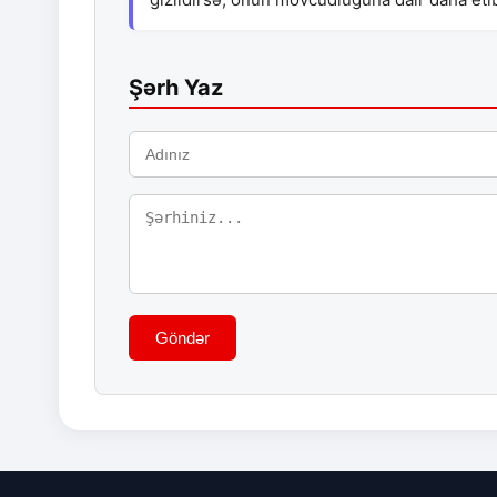
Şərh Yaz
Göndər