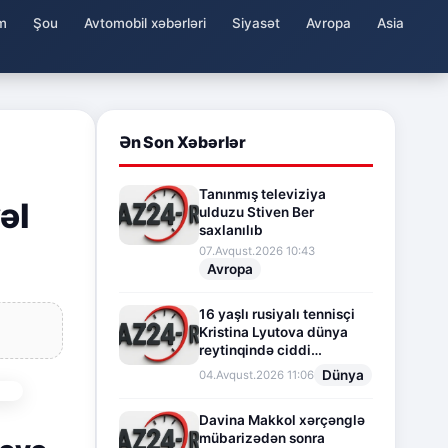
m
Şou
Avtomobil xəbərləri
Siyasət
Avropa
Asia
Ən Son Xəbərlər
Tanınmış televiziya
əl
ulduzu Stiven Ber
saxlanılıb
07.Avqust.2026 10:43
Avropa
16 yaşlı rusiyalı tennisçi
Kristina Lyutova dünya
reytinqində ciddi
irəliləyişə imza atdı
Dünya
04.Avqust.2026 11:06
Davina Makkol xərçənglə
mübarizədən sonra