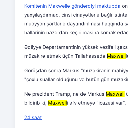
Komitənin Maxwellə göndərdiyi məktubda
onu
yaxşılaşdırmaq, cinsi cinayətlərlə bağlı isti
müəyyən şərtlərlə dayandırılması haqqında saz
həllərinin nəzərdən keçirilməsinə kömək edə
Ədliyyə Departamentinin yüksək vəzifəli şəx
müzakirə etmək üçün Tallahassedə
Maxwell
Görüşdən sonra Markus "müzakirənin mahiyyət
"çoxlu suallar olduğunu və bütün gün müzakirə
Nə prezident Tramp, nə də Markus
Maxwell
ü
bildirib ki,
Maxwell
i əfv etməyə "icazəsi var"
24 saat