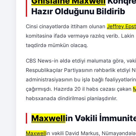
Ghislaine Maxwell
Konqres
Hazır Olduğunu Bildirib
Cinsi cinayətlərdə ittiham olunan
Jeffrey Epst
komitəsinə ifadə verməyə razılıq verib. Lakin
təqdirdə mümkün olacaq.
CBS News-in əldə etdiyi məlumata görə, vəki
Respublikaçılar Partiyasının rəhbərlik etdiy
administrasiyasının bu işlə bağlı fəaliyyətlər
çağırmışdı. Hazırda 20 il həbs cəzası çəkən
M
həbsxanada dindirilməsi planlaşdırılır.
Maxwell
in Vəkili İmmunite
Maxwell
in vəkili David Markus, Nümayəndələ