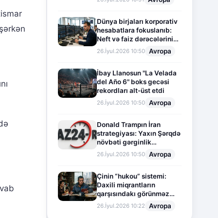
tismar
Dünya birjaları korporativ
əşərkən
hesabatlara fokuslanıb:
Neft və faiz dərəcələrinin
təsiri altında cari vəziyyət
Avropa
26.İyul.2026 10:50
İbay Llanosun "La Velada
del Año 6" boks gecəsi
ını
rekordları alt-üst etdi
Avropa
26.İyul.2026 10:50
rdə
Donald Trampın İran
strategiyası: Yaxın Şərqdə
növbəti gərginlik
mərhələsi
Avropa
26.İyul.2026 10:50
Çinin “hukou” sistemi:
Daxili miqrantların
avab
qarşısındakı görünməz
sədd
Avropa
26.İyul.2026 10:22