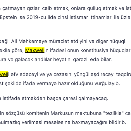
a çatmayan qızları cəlb etmək, onlara qulluq etmək və is
Epstein isə 2019-cu ildə cinsi istismar ittihamları ilə üzl
bağlı Ali Məhkəməyə müraciət etdiyini və digər hüquqi
əkilə görə,
Maxwell
in ifadəsi onun konstitusiya hüquqlar
ura və gələcək andlılar heyətini qərəzli edə bilər.
ell
i əfv edəcəyi və ya cəzasını yüngülləşdirəcəyi təqdi
st şəkildə ifadə verməyə hazır olduğunu vurğulayıb.
 istifadə etməkdən başqa çarəsi qalmayacaq.
in sözçüsü komitənin Markusun məktubuna "tezliklə" c
nulmazlıq verilməsi məsələsinə baxmayacağını bildirib.