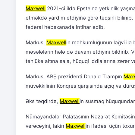
Maxwell
2021-ci ildə Epsteinə yetkinlik yaşın
etməkdə yardım etdiyinə görə təqsirli bilinib. 
federal həbsxanada intihar edib.
Markus,
Maxwell
in məhkumluğunun ləğvi ilə 
məsələlərin hələ də davam etdiyini bildirib. V
təhlükə altına sala, hüquqi iddialarına zərər v
Markus, ABŞ prezidenti Donald Trampın
Maxw
müvəkkilinin Konqres qarşısında açıq və dürü
Əks təqdirdə,
Maxwell
in susmaq hüququndan
Nümayəndələr Palatasının Nəzarət Komitəsin
verəcəyini, lakin
Maxwell
in ifadəsi üçün toxu