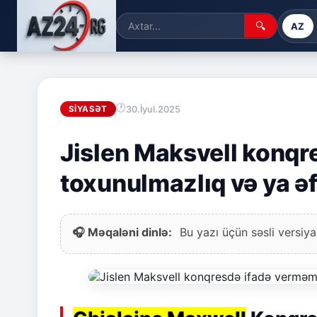
🔍
AZ
30.İyul.2025
SIYASƏT
Jislen Maksvell konqr
toxunulmazlıq və ya əf
🎧 Məqaləni dinlə:
Bu yazı üçün səsli versiya