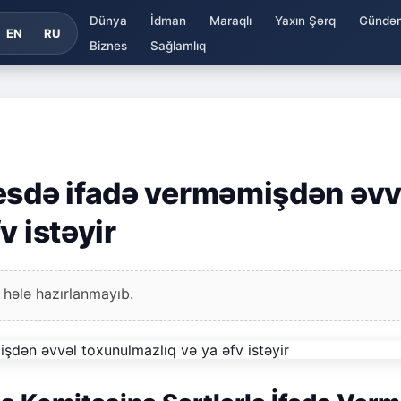
Dünya
İdman
Maraqlı
Yaxın Şərq
Gündə
EN
RU
Biznes
Sağlamlıq
esdə ifadə verməmişdən əvv
v istəyir
 hələ hazırlanmayıb.