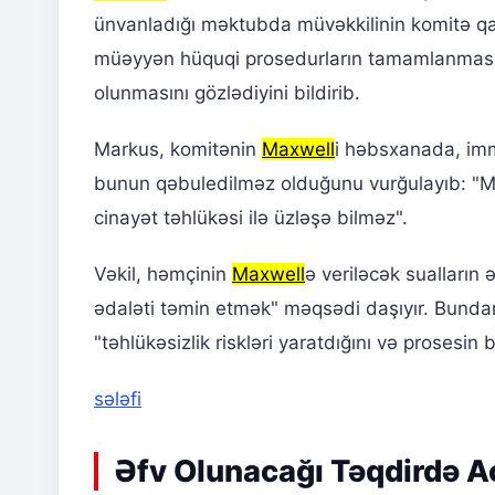
ünvanladığı məktubda müvəkkilinin komitə qa
müəyyən hüquqi prosedurların tamamlanmasın
olunmasını gözlədiyini bildirib.
Markus, komitənin
Maxwell
i həbsxanada, imm
bunun qəbuledilməz olduğunu vurğulayıb: "M
cinayət təhlükəsi ilə üzləşə bilməz".
Vəkil, həmçinin
Maxwell
ə veriləcək sualların
ədaləti təmin etmək" məqsədi daşıyır. Bunda
"təhlükəsizlik riskləri yaratdığını və proses
sələfi
Əfv Olunacağı Təqdirdə Aç