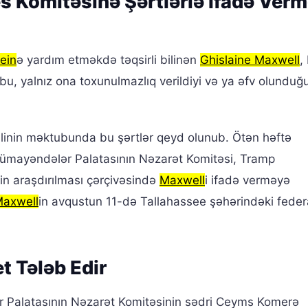
 Komitəsinə Şərtlərlə İfadə Ver
ein
ə yardım etməkdə təqsirli bilinən
Ghislaine Maxwell
,
 bu, yalnız ona toxunulmazlıq verildiyi və ya əfv olunduğ
linin məktubunda bu şərtlər qeyd olunub. Ötən həftə
i Nümayəndələr Palatasının Nəzarət Komitəsi, Tramp
inin araşdırılması çərçivəsində
Maxwell
i ifadə verməyə
axwell
in avqustun 11-də Tallahassee şəhərindəki feder
t Tələb Edir
r Palatasının Nəzarət Komitəsinin sədri Ceyms Komerə