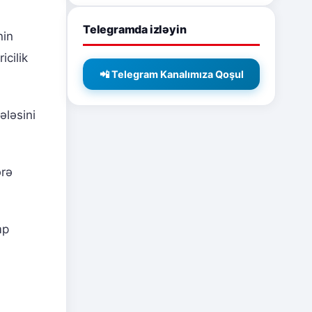
Telegramda izləyin
nin
icilik
📲 Telegram Kanalımıza Qoşul
ləsini
ərə
mp