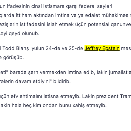
n ifadəsinin cinsi istismara qarşı federal səyləri
ntaqlarda ittiham aktından imtina və ya ədalət mühakiməsi
işlərin istifadəsini islah etmək üçün potensial qanunver
cəyi qeyd olunub.
si Todd Blanş iyulun 24-də və 25-də
Jeffrey Epstein
məsə
lə görüşüb.
i" barədə şərh verməkdən imtina edib, lakin jurnalistl
lərin davam etdiyini" bildirib.
çün əfv ehtimalını istisna etməyib. Lakin prezident Tra
, lakin hələ heç kim ondan bunu xahiş etməyib.