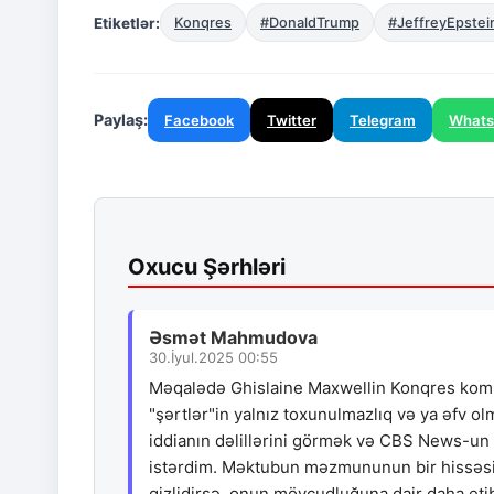
Etiketlər:
Konqres
#DonaldTrump
#JeffreyEpstei
Paylaş:
Facebook
Twitter
Telegram
What
Oxucu Şərhləri
Əsmət Mahmudova
30.İyul.2025 00:55
Məqalədə Ghislaine Maxwellin Konqres komitəs
"şərtlər"in yalnız toxunulmazlıq və ya əfv o
iddianın dəlillərini görmək və CBS News-un
istərdim. Məktubun məzmununun bir hissəsini
gizlidirsə, onun mövcudluğuna dair daha etib