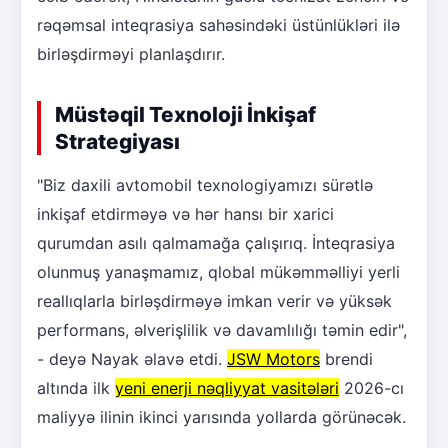
rəqəmsal inteqrasiya sahəsindəki üstünlükləri ilə
birləşdirməyi planlaşdırır.
Müstəqil Texnoloji İnkişaf
Strategiyası
"Biz daxili avtomobil texnologiyamızı sürətlə
inkişaf etdirməyə və hər hansı bir xarici
qurumdan asılı qalmamağa çalışırıq. İnteqrasiya
olunmuş yanaşmamız, qlobal mükəmməlliyi yerli
reallıqlarla birləşdirməyə imkan verir və yüksək
performans, əlverişlilik və davamlılığı təmin edir",
- deyə Nayak əlavə etdi.
JSW Motors
brendi
altında ilk
yeni enerji nəqliyyat vasitələri
2026-cı
maliyyə ilinin ikinci yarısında yollarda görünəcək.