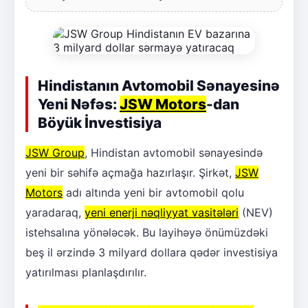
Hindistanın Avtomobil Sənayesinə
Yeni Nəfəs:
JSW Motors
-dan
Böyük İnvestisiya
JSW Group
, Hindistan avtomobil sənayesində
yeni bir səhifə açmağa hazırlaşır. Şirkət,
JSW
Motors
adı altında yeni bir avtomobil qolu
yaradaraq,
yeni enerji nəqliyyat vasitələri
(NEV)
istehsalına yönələcək. Bu layihəyə önümüzdəki
beş il ərzində 3 milyard dollara qədər investisiya
yatırılması planlaşdırılır.