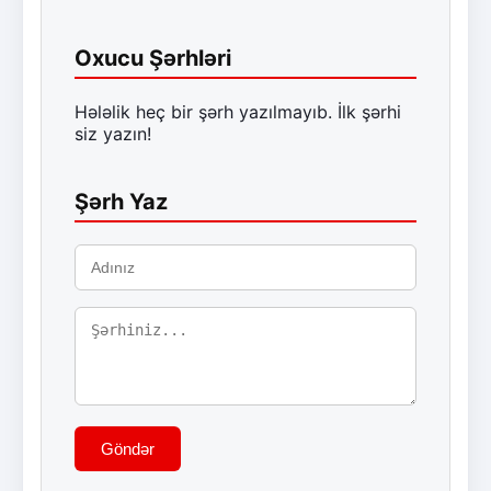
Oxucu Şərhləri
Hələlik heç bir şərh yazılmayıb. İlk şərhi
siz yazın!
Şərh Yaz
Göndər