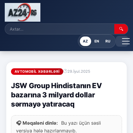
🔍
AZ
EN
RU
29.İyul.2025
AVTOMOBIL XƏBƏRLƏRI
JSW Group Hindistanın EV
bazarına 3 milyard dollar
sərmayə yatıracaq
🎧 Məqaləni dinlə:
Bu yazı üçün səsli
versiya hələ hazırlanmayıb.