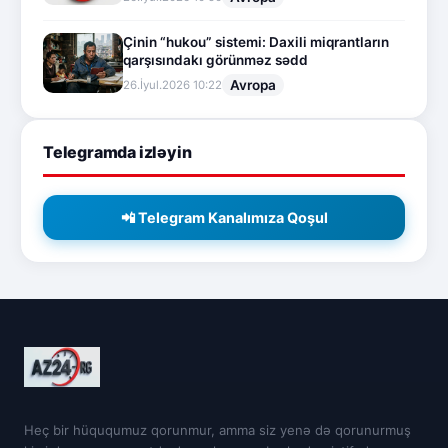
Çinin “hukou” sistemi: Daxili miqrantların
qarşısındakı görünməz sədd
Avropa
26.İyul.2026 10:22
Telegramda izləyin
📲 Telegram Kanalımıza Qoşul
Heç bir hüququmuz qorunmur, amma siz yenə də qorunurmuş