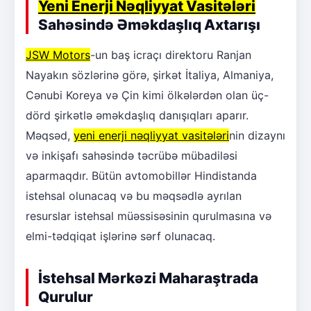
Yeni Enerji Nəqliyyat Vasitələri
Sahəsində Əməkdaşlıq Axtarışı
JSW Motors
-un baş icraçı direktoru Ranjan
Nayakın sözlərinə görə, şirkət İtaliya, Almaniya,
Cənubi Koreya və Çin kimi ölkələrdən olan üç-
dörd şirkətlə əməkdaşlıq danışıqları aparır.
Məqsəd,
yeni enerji nəqliyyat vasitələri
nin dizaynı
və inkişafı sahəsində təcrübə mübadiləsi
aparmaqdır. Bütün avtomobillər Hindistanda
istehsal olunacaq və bu məqsədlə ayrılan
resurslar istehsal müəssisəsinin qurulmasına və
elmi-tədqiqat işlərinə sərf olunacaq.
İstehsal Mərkəzi Maharaştrada
Qurulur