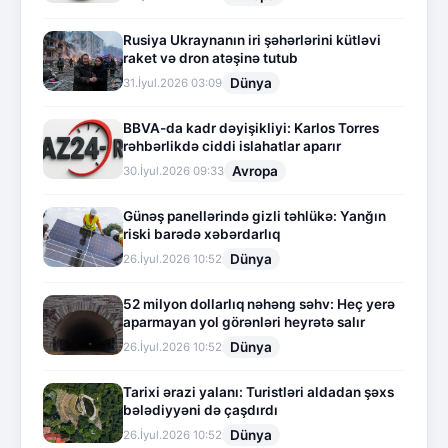
Rusiya Ukraynanın iri şəhərlərini kütləvi
raket və dron atəşinə tutub
Dünya
31.İyul.2026 03:09
BBVA-da kadr dəyişikliyi: Karlos Torres
rəhbərlikdə ciddi islahatlar aparır
Avropa
30.İyul.2026 09:33
Günəş panellərində gizli təhlükə: Yanğın
riski barədə xəbərdarlıq
Dünya
26.İyul.2026 10:52
52 milyon dollarlıq nəhəng səhv: Heç yerə
aparmayan yol görənləri heyrətə salır
Dünya
26.İyul.2026 10:52
Tarixi ərazi yalanı: Turistləri aldadan şəxs
bələdiyyəni də çaşdırdı
Dünya
26.İyul.2026 10:52