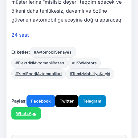
müştərilərinə "misilsiz dəyər" təqdim edəcək və
ölkəni daha təhlükəsiz, davamlı və özünə
güvənən avtomobil gələcəyinə doğru aparacaq.
24 saat
Etiketlər:
#AvtomobilSənayesi
#ElektrikliAvtomobilBazarı
#JSWMotors
#YeniEnerjiAvtomobilləri
#TəmizMobilliyəKeçid
Paylaş:
Facebook
Twitter
Telegram
WhatsApp