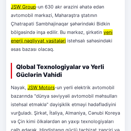
JSW Group
-un 630 akr ərazini əhatə edən
avtomobil mərkəzi, Maharaştra ştatının
Çhatrapati Sambhajinaqar şəhərindəki Bidkin
bölgəsində inşa edilir. Bu mərkəz, şirkətin
yeni
enerji nəqliyyat vasitələri
istehsalı sahəsindəki
əsas bazası olacaq.
Qlobal Texnologiyalar və Yerli
Güclərin Vahidi
Nayak,
JSW Motors
-un yerli elektrik avtomobil
bazarında "dünya səviyyəli avtomobil məhsulları
istehsal etməklə" dəyişiklik etməyi hədəflədiyini
vurğuladı. Şirkət, İtaliya, Almaniya, Cənubi Koreya
və Çin kimi ölkələrdən ən yaxşı texnologiyaları
cəlb edərək, Hindistanın güclü təchizat zənciri və