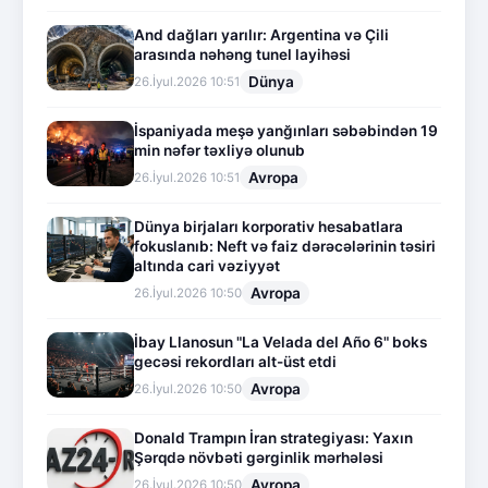
And dağları yarılır: Argentina və Çili
arasında nəhəng tunel layihəsi
Dünya
26.İyul.2026 10:51
İspaniyada meşə yanğınları səbəbindən 19
min nəfər təxliyə olunub
Avropa
26.İyul.2026 10:51
Dünya birjaları korporativ hesabatlara
fokuslanıb: Neft və faiz dərəcələrinin təsiri
altında cari vəziyyət
Avropa
26.İyul.2026 10:50
İbay Llanosun "La Velada del Año 6" boks
gecəsi rekordları alt-üst etdi
Avropa
26.İyul.2026 10:50
Donald Trampın İran strategiyası: Yaxın
Şərqdə növbəti gərginlik mərhələsi
Avropa
26.İyul.2026 10:50