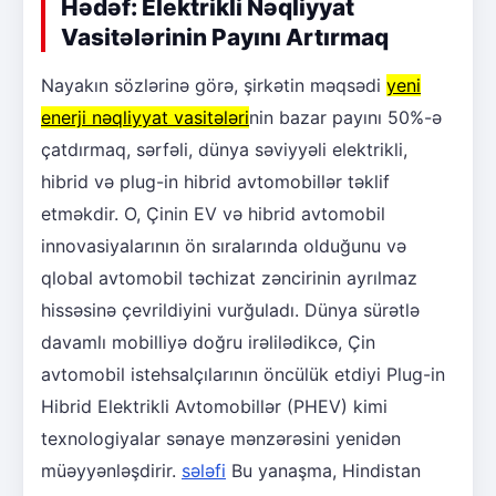
Hədəf: Elektrikli Nəqliyyat
Vasitələrinin Payını Artırmaq
Nayakın sözlərinə görə, şirkətin məqsədi
yeni
enerji nəqliyyat vasitələri
nin bazar payını 50%-ə
çatdırmaq, sərfəli, dünya səviyyəli elektrikli,
hibrid və plug-in hibrid avtomobillər təklif
etməkdir. O, Çinin EV və hibrid avtomobil
innovasiyalarının ön sıralarında olduğunu və
qlobal avtomobil təchizat zəncirinin ayrılmaz
hissəsinə çevrildiyini vurğuladı. Dünya sürətlə
davamlı mobilliyə doğru irəlilədikcə, Çin
avtomobil istehsalçılarının öncülük etdiyi Plug-in
Hibrid Elektrikli Avtomobillər (PHEV) kimi
texnologiyalar sənaye mənzərəsini yenidən
müəyyənləşdirir.
sələfi
Bu yanaşma, Hindistan