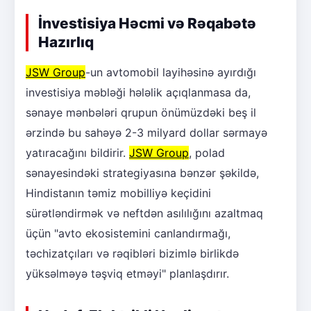
İnvestisiya Həcmi və Rəqabətə
Hazırlıq
JSW Group
-un avtomobil layihəsinə ayırdığı
investisiya məbləği hələlik açıqlanmasa da,
sənaye mənbələri qrupun önümüzdəki beş il
ərzində bu sahəyə 2-3 milyard dollar sərmayə
yatıracağını bildirir.
JSW Group
, polad
sənayesindəki strategiyasına bənzər şəkildə,
Hindistanın təmiz mobilliyə keçidini
sürətləndirmək və neftdən asılılığını azaltmaq
üçün "avto ekosistemini canlandırmağı,
təchizatçıları və rəqibləri bizimlə birlikdə
yüksəlməyə təşviq etməyi" planlaşdırır.