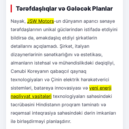
Tərəfdaşlıqlar və Gələcək Planlar
Nayak,
JSW Motors
-un dünyanın aparıcı sənaye
tərəfdaşlarının unikal güclərindən istifadə etdiyini
bildirsə də, əməkdaşlıq etdiyi şirkətlərin
detallarını açıqlamadı. Şirkət, italyan
dizaynerlərinin sənətkarlığını və estetikası,
almanların istehsal və mühəndislikdəki dəqiqliyi,
Cənubi Koreyanın qabaqcıl qaynaq
texnologiyaları və Çinin elektrik hərəkətverici
sistemləri, batareya innovasiyası və
yeni enerji
nəqliyyat vasitələri
texnologiyaları sahəsindəki
təcrübəsini Hindistanın proqram təminatı və
rəqəmsal inteqrasiya sahəsindəki dərin imkanları
ilə birləşdirməyi planlaşdırır.