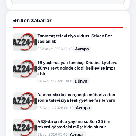
Ən Son Xəbərlər
Tanınmış televiziya ulduzu Stiven Ber
saxlanılıb
Avropa
07.Avqust.2026 10:43
16 yaşlı rusiyalı tennisçi Kristina Lyutova
dünya reytinqində ciddi irəliləyişə imza
atdı
Dünya
04.Avqust.2026 11:06
Davina Makkol xərçənglə mübarizədən
sonra televiziya fəaliyyətinə fasilə verir
Avropa
03.Avqust.2026 00:59
ABŞ-da qızılca yayılması: Son 35 ilin
rekord göstəricisi müşahidə olunur
Avropa
31.İyul.2026 05:46