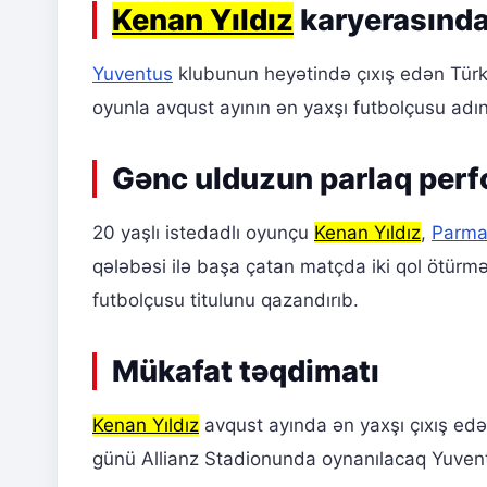
Kenan Yıldız
karyerasında
Yuventus
klubunun heyətində çıxış edən Türk
oyunla avqust ayının ən yaxşı futbolçusu adın
Gənc ulduzun parlaq per
20 yaşlı istedadlı oyunçu
Kenan Yıldız
,
Parm
qələbəsi ilə başa çatan matçda iki qol ötürm
futbolçusu titulunu qazandırıb.
Mükafat təqdimatı
Kenan Yıldız
avqust ayında ən yaxşı çıxış edə
günü Allianz Stadionunda oynanılacaq Yuventu