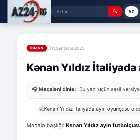
🔍
AZ
11.Sentyabr.2025
İDMAN
Kənan Yıldız İtaliyada
🎧 Məqaləni dinlə:
Bu yazı üçün səsli versiya
Məqalə başlığı:
Kenan Yıldız ayın futbolçusu