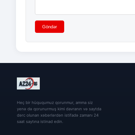
Göndər
Heç bir hüququmuz qorunmur, amma siz
yenə də qorunurmuş kimi davranın və saytda
dərc olunan xəbərlərdən istifadə zamanı 24
saat saytına istinad edin.