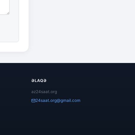
ƏLAQƏ
az24saat.org
24saat.org@gmail.com