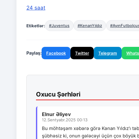
24 saat
Etiketlər:
#Juventus
#KenanYıldız
#AyınFutbolçu
Paylaş:
Facebook
Twitter
Telegram
What
Oxucu Şərhləri
Elnur Əliyev
12.Sentyabr.2025 00:13
Bu möhtəşəm xəbərə görə Kənan Yıldız'ı təbr
şübhəsiz ki, onun gələcəyi üçün çox böyük b