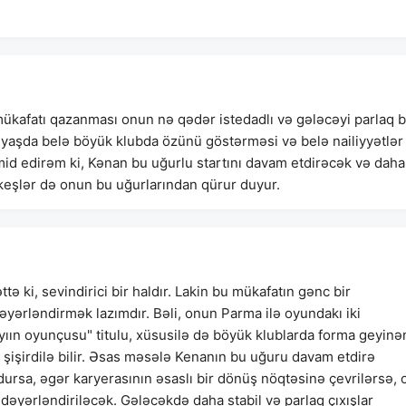
ükafatı qazanması onun nə qədər istedadlı və gələcəyi parlaq b
 yaşda belə böyük klubda özünü göstərməsi və belə nailiyyətlər
mid edirəm ki, Kənan bu uğurlu startını davam etdirəcək və daha
keşlər də onun bu uğurlarından qürur duyur.
ə ki, sevindirici bir haldır. Lakin bu mükafatın gənc bir
yərləndirmək lazımdır. Bəli, onun Parma ilə oyundakı iki
yıın oyunçusu" titulu, xüsusilə də böyük klublarda forma geyinə
şişirdilə bilir. Əsas məsələ Kenanın bu uğuru davam etdirə
dursa, əgər karyerasının əsaslı bir dönüş nöqtəsinə çevrilərsə, 
dəyərləndiriləcək. Gələcəkdə daha stabil və parlaq çıxışlar