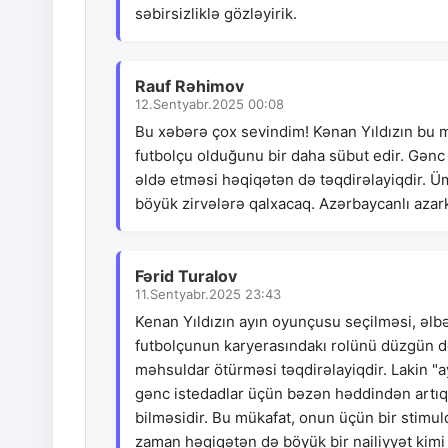
səbirsizliklə gözləyirik.
Rauf Rəhimov
12.Sentyabr.2025 00:08
Bu xəbərə çox sevindim! Kənan Yıldızın bu m
futbolçu olduğunu bir daha sübut edir. Gənc
əldə etməsi həqiqətən də təqdirəlayiqdir. Ü
böyük zirvələrə qalxacaq. Azərbaycanlı azar
Fərid Turalov
11.Sentyabr.2025 23:43
Kenan Yıldızın ayın oyunçusu seçilməsi, əlbətt
futbolçunun karyerasındakı rolünü düzgün də
məhsuldar ötürməsi təqdirəlayiqdir. Lakin "a
gənc istedadlar üçün bəzən həddindən artıq 
bilməsidir. Bu mükafat, onun üçün bir stimul
zaman həqiqətən də böyük bir nailiyyət kimi 