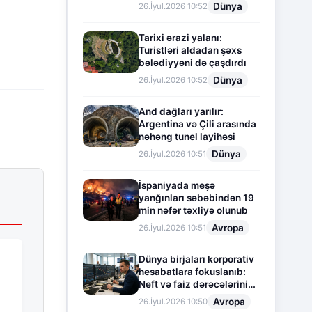
Dünya
26.İyul.2026 10:52
Tarixi ərazi yalanı:
Turistləri aldadan şəxs
bələdiyyəni də çaşdırdı
Dünya
26.İyul.2026 10:52
And dağları yarılır:
Argentina və Çili arasında
nəhəng tunel layihəsi
Dünya
26.İyul.2026 10:51
İspaniyada meşə
yanğınları səbəbindən 19
min nəfər təxliyə olunub
Avropa
26.İyul.2026 10:51
Dünya birjaları korporativ
hesabatlara fokuslanıb:
Neft və faiz dərəcələrinin
təsiri altında cari vəziyyət
Avropa
26.İyul.2026 10:50