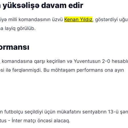
 yüksəlişə davam edir
iyə milli komandasının üzvü
Kenan Yıldız
, göstərdiyi uğu
a layiq görülüb.
formansı
a
komandasına qarşı keçirilən və Yuventusun 2-0 hesabl
əsi ilə fərqlənmişdi. Bu möhtəşəm performans ona ayın
n futbolçu seçildiyi üçün mükafatını sentyabrın 13-ü şə
s - İnter matçı öncəsi alacaq.