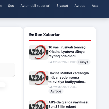
m
Şou
Avtomobil xəbərləri
Siyasət
Avropa
Asia
Ən Son Xəbərlər
16 yaşlı rusiyalı tennisçi
Kristina Lyutova dünya
reytinqində ciddi
irəliləyişə imza atdı
Dünya
04.Avqust.2026 11:06
Davina Makkol xərçənglə
mübarizədən sonra
televiziya fəaliyyətinə
fasilə verir
03.Avqust.2026 00:59
Avropa
ABŞ-da qızılca yayılması:
Son 35 ilin rekord