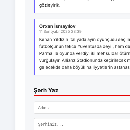
gözləyirik.
Orxan İsmayılov
11.Sentyabr.2025 23:39
Kenan Yıldızın İtaliyada ayın oyunçusu seçil
futbolçunun təkcə Yuventusda deyil, həm də ü
Parma ilə oyunda verdiyi iki məhsuldar ötür
vurğulayır. Allianz Stadionunda keçiriləcək
gələcəkdə daha böyük nailiyyətlərin astanas
Şərh Yaz