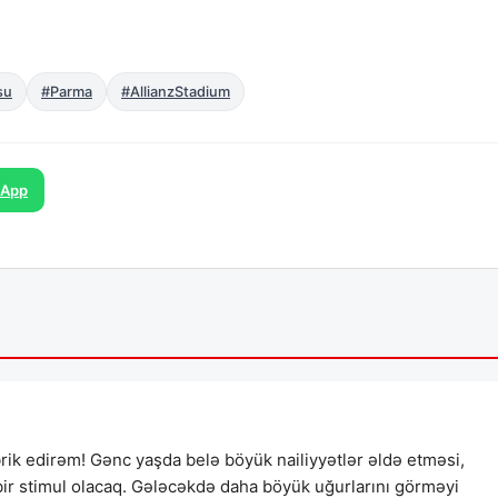
su
#Parma
#AllianzStadium
sApp
ik edirəm! Gənc yaşda belə böyük nailiyyətlər əldə etməsi,
ir stimul olacaq. Gələcəkdə daha böyük uğurlarını görməyi