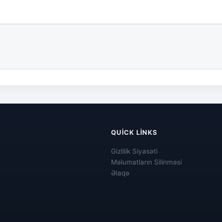
QUICK LINKS
Gizlilik Siyasəti
Məlumatların Silinməsi
Əlaqə