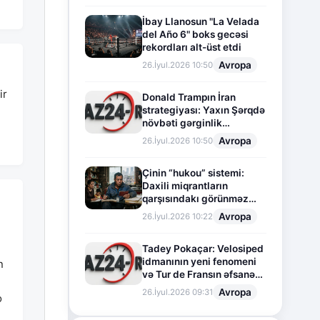
İbay Llanosun "La Velada
del Año 6" boks gecəsi
rekordları alt-üst etdi
Avropa
26.İyul.2026 10:50
ir
Donald Trampın İran
strategiyası: Yaxın Şərqdə
növbəti gərginlik
mərhələsi
Avropa
26.İyul.2026 10:50
Çinin “hukou” sistemi:
Daxili miqrantların
qarşısındakı görünməz
sədd
Avropa
26.İyul.2026 10:22
Tadey Pokaçar: Velosiped
idmanının yeni fenomeni
n
və Tur de Fransın əfsanəvi
səhifəsi
Avropa
26.İyul.2026 09:31
o