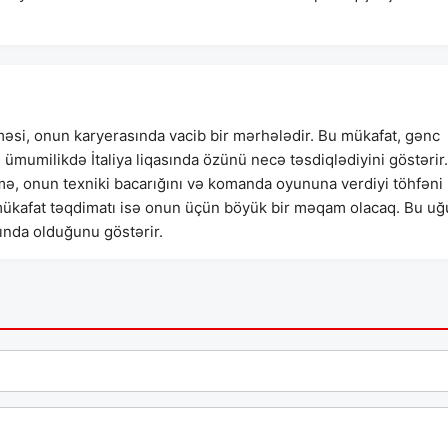
məsi, onun karyerasında vacib bir mərhələdir. Bu mükafat, gənc
mumilikdə İtaliya liqasında özünü necə təsdiqlədiyini göstərir.
mə, onun texniki bacarığını və komanda oyununa verdiyi töhfəni
 mükafat təqdimatı isə onun üçün böyük bir məqam olacaq. Bu uğ
ında olduğunu göstərir.