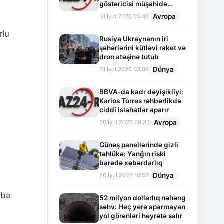
göstəricisi müşahidə
olunur
Avropa
31.İyul.2026 05:46
rlu
Rusiya Ukraynanın iri
şəhərlərini kütləvi raket və
dron atəşinə tutub
Dünya
31.İyul.2026 03:09
BBVA-da kadr dəyişikliyi:
Karlos Torres rəhbərlikdə
ı
ciddi islahatlar aparır
Avropa
30.İyul.2026 09:33
Günəş panellərində gizli
təhlükə: Yanğın riski
barədə xəbərdarlıq
Dünya
26.İyul.2026 10:52
nbə
52 milyon dollarlıq nəhəng
səhv: Heç yerə aparmayan
yol görənləri heyrətə salır