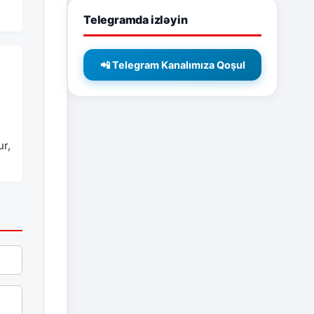
Telegramda izləyin
📲 Telegram Kanalımıza Qoşul
ur,