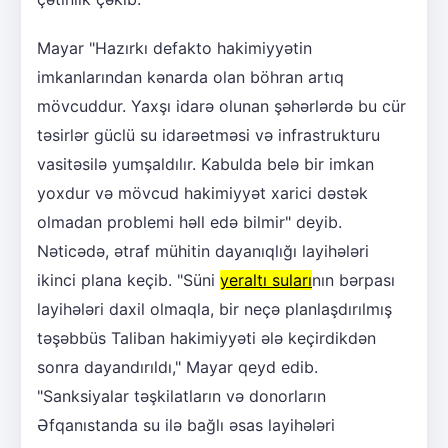
Mayar "Hazırkı defakto hakimiyyətin
imkanlarından kənarda olan böhran artıq
mövcuddur. Yaxşı idarə olunan şəhərlərdə bu cür
təsirlər güclü su idarəetməsi və infrastrukturu
vasitəsilə yumşaldılır. Kabulda belə bir imkan
yoxdur və mövcud hakimiyyət xarici dəstək
olmadan problemi həll edə bilmir" deyib.
Nəticədə, ətraf mühitin dayanıqlığı layihələri
ikinci plana keçib. "Süni
yeraltı suları
nın bərpası
layihələri daxil olmaqla, bir neçə planlaşdırılmış
təşəbbüs Taliban hakimiyyəti ələ keçirdikdən
sonra dayandırıldı," Mayar qeyd edib.
"Sanksiyalar təşkilatların və donorların
Əfqanıstanda su ilə bağlı əsas layihələri