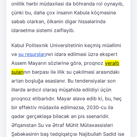
onillik hərbi müdaxiləsi də böhranda rol oynayıb,
çünki bu, daha çox insanın Kabula köçməsinə
səbəb olarkən, ölkənin digər hissələrində
idarəetmə sistemi zəifləyib.
Kabul Politexnik Universitetinin keçmiş müəllimi
və
su resursları
nın idarə edilməsi üzrə ekspert
Assem Mayarın sözlərinə görə, proqnoz
yeraltı
suları
nın bərpası ilə illik su çəkilməsi arasındakı
artan boşluğa əsaslanır. Bu tendensiyalar son
illərdə ardıcıl olaraq müşahidə edildiyi üçün
proqnoz etibarlıdır. Mayar əlavə edib ki, bu, heç
bir effektiv müdaxilə edilməzsə, 2030-cu ilə
qədər gerçəkləşə biləcək ən pis ssenaridir.
Əfqanıstan Su və Ətraf Mühit Mütəxəssisləri
Şəbəkəsinin baş tədqiqatçısı Najibullah Sadid isə