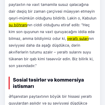
paytaxtın nə vaxt tamamilə susuz qalacağına
dair dəqiq bir zaman çərçivəsi müəyyən etməyin
qeyri-mümkün olduğunu bildirib. Lakin o, Kabulun
su böhranı
nın ciddi olduğunu etiraf edib: "Heç
kim son quyunun nə vaxt quruyacağını iddia edə
bilməz, amma bildiyimiz odur ki,
yeraltı suları
nın
səviyyəsi daha da aşağı düşdükcə, dərin
akviferlərin tutumu azalır – yeraltı sularını suyu
tükənən bir qab kimi təsəvvür edin. Biz bilirik ki,
son yaxındadır."
Sosial təsirlər və kommersiya
istismarı
Əfqanıstan paytaxtının böyük bir hissəsi yeraltı
quyulardan asılıdır və su səviyyəsi düşdükcə