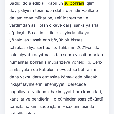
Sadid iddia edib ki, Kabulun
su böhranı
iqlim
dəyişikliyinin təsirindən daha dərindir və illərlə
davam edən müharibə, zəif idarəetmə və
yardımdan asılı olan ölkəyə qarşı sanksiyalarla
ağırlaşıb. Bu əsrin ilk iki onilliyində ölkəyə
yönəldilən vəsaitlərin böyük bir hissəsi
təhlükəsizliyə sərf edilib. Talibanın 2021-ci ildə
hakimiyyətə qayıtmasından sonra vəsaitlər artan
humanitar böhranla mübarizəyə yönəldilib. Qərb
sanksiyaları da Kabulun mövcud su böhranını
daha yaxşı idarə etməsinə kömək edə biləcək
inkişaf layihələrini əhəmiyyətli dərəcədə
əngəlləyib. Nəticədə, hakimiyyət boru kəmərləri,
kanallar və bəndlərin – o cümlədən əsas çöküntü
təmizləmə kimi sadə işlərin – saxlanmasında
çətinlik çəkib.