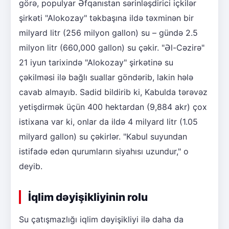
görə, populyar Əfqanıstan sərinləşdirici içkilər
şirkəti "Alokozay" təkbaşına ildə təxminən bir
milyard litr (256 milyon gallon) su – gündə 2.5
milyon litr (660,000 gallon) su çəkir. "Əl-Cəzirə"
21 iyun tarixində "Alokozay" şirkətinə su
çəkilməsi ilə bağlı suallar göndərib, lakin hələ
cavab almayıb. Sadid bildirib ki, Kabulda tərəvəz
yetişdirmək üçün 400 hektardan (9,884 akr) çox
istixana var ki, onlar da ildə 4 milyard litr (1.05
milyard gallon) su çəkirlər. "Kabul suyundan
istifadə edən qurumların siyahısı uzundur," o
deyib.
İqlim dəyişikliyinin rolu
Su çatışmazlığı iqlim dəyişikliyi ilə daha da