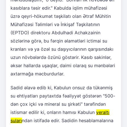
kasıblara təsir edir." Kabulda iqlim mühafizəsi
üzrə qeyri-hökumət təşkilatı olan Ətraf Mühitin
Mühafizəsi Təlimləri və İnkişaf Təşkilatının
(EPTDO) direktoru Abdulhadi Achakzainin
sözlərinə görə, bu fərqin əlamətləri ictimai su
kranları və ya özəl su daşıyıcılarının qarşısındakı
uzun növbələrdə özünü göstərir. Kasıb sakinlər,
əksər hallarda uşaqlar, daimi olaraq su mənbələri
axtarmağa məcburdurlar.
Sadid əlavə edib ki, Kabulun onsuz da tükənmiş
su ehtiyatları paytaxtda fəaliyyət göstərən "500-
dən çox içki və mineral su şirkəti" tərəfindən
istismar edilir ki, onların hamısı Kabulun
yeraltı
suları
ndan istifadə edir. Sadidin hesablamalarına