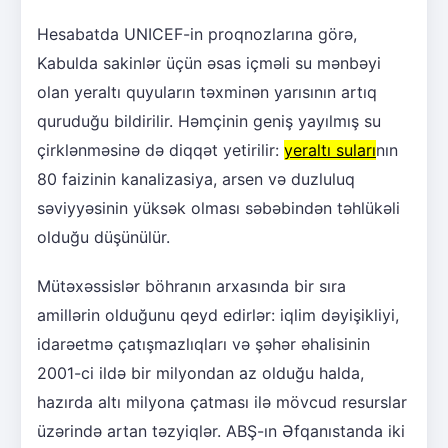
Hesabatda UNICEF-in proqnozlarına görə,
Kabulda sakinlər üçün əsas içməli su mənbəyi
olan yeraltı quyuların təxminən yarısının artıq
quruduğu bildirilir. Həmçinin geniş yayılmış su
çirklənməsinə də diqqət yetirilir:
yeraltı suları
nın
80 faizinin kanalizasiya, arsen və duzluluq
səviyyəsinin yüksək olması səbəbindən təhlükəli
olduğu düşünülür.
Mütəxəssislər böhranın arxasında bir sıra
amillərin olduğunu qeyd edirlər: iqlim dəyişikliyi,
idarəetmə çatışmazlıqları və şəhər əhalisinin
2001-ci ildə bir milyondan az olduğu halda,
hazırda altı milyona çatması ilə mövcud resurslar
üzərində artan təzyiqlər. ABŞ-ın Əfqanıstanda iki