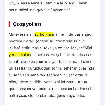
böyük hissələrinə su təmin edə bilərdi, "lakin
onun taleyi indi qeyri-müəyyəndir."
Çıxış yolları
Mütəxəssislər,
su böhranı
nın həllində başlanğıc
nöqtəsi olaraq şəhərin su infrastrukturunun
inkişaf etdirilməsini tövsiyə edirlər. Mayar "Süni
yeraltı suları
nın bərpası və şəhər ətrafında əsas
su infrastrukturunun inkişafı təcili olaraq lazımdır.
Bu əsaslar qurulduqdan sonra, şəhər miqyasında
su təchizatı şəbəkəsi tədricən inkişaf etdirilə
bilər," deyə bildirib. Achakzai infrastrukturun
qurulmasının və onun saxlanmasının hər hansı bir
həllin əsas elementləri olduğunu qeyd edib.