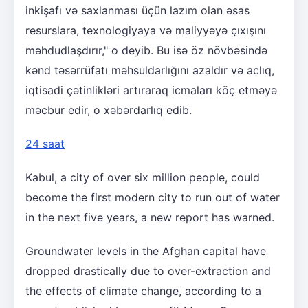
inkişafı və saxlanması üçün lazım olan əsas
resurslara, texnologiyaya və maliyyəyə çıxışını
məhdudlaşdırır," o deyib. Bu isə öz növbəsində
kənd təsərrüfatı məhsuldarlığını azaldır və aclıq,
iqtisadi çətinlikləri artıraraq icmaları köç etməyə
məcbur edir, o xəbərdarlıq edib.
24 saat
Kabul, a city of over six million people, could
become the first modern city to run out of water
in the next five years, a new report has warned.
Groundwater levels in the Afghan capital have
dropped drastically due to over-extraction and
the effects of climate change, according to a