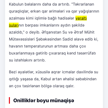
Kabulun bəlalarını daha da artırıb. "Təkrarlanan
quraqlıqlar, erkən qar ərimələri və qar yağışlarının
azalması kimi iqlimlə bağlı hadisələr
yeraltı
suları
nın bərpası imkanlarını aydın şəkildə
azaldıb," o deyib. Əfqanıstan Su və Ətraf Mühit
Mütəxəssisləri Şəbəkəsindən Sadid əlavə edib ki,
havanın temperaturunun artması daha çox
buxarlanmaya gətirib çıxararaq kənd təsərrüfatı
su istehlakını artırıb.
Bəzi əyalətlər, xüsusilə aqrar icmalar daxilində su
qıtlığı yaşasa da, Kabul artan əhalisi səbəbindən
ən çox təsirlənən bölgə olaraq qalır.
Onilliklər boyu münaqişə