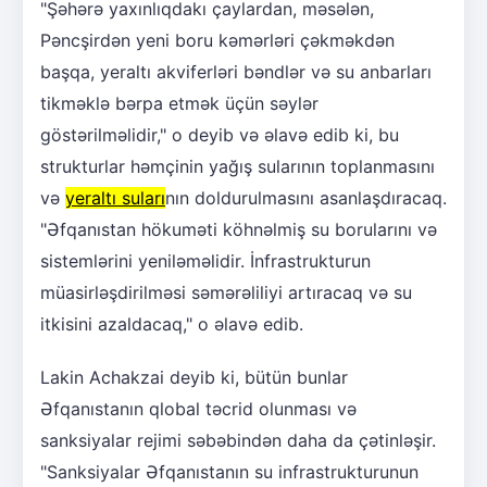
"Şəhərə yaxınlıqdakı çaylardan, məsələn,
Pəncşirdən yeni boru kəmərləri çəkməkdən
başqa, yeraltı akviferləri bəndlər və su anbarları
tikməklə bərpa etmək üçün səylər
göstərilməlidir," o deyib və əlavə edib ki, bu
strukturlar həmçinin yağış sularının toplanmasını
və
yeraltı suları
nın doldurulmasını asanlaşdıracaq.
"Əfqanıstan hökuməti köhnəlmiş su borularını və
sistemlərini yeniləməlidir. İnfrastrukturun
müasirləşdirilməsi səmərəliliyi artıracaq və su
itkisini azaldacaq," o əlavə edib.
Lakin Achakzai deyib ki, bütün bunlar
Əfqanıstanın qlobal təcrid olunması və
sanksiyalar rejimi səbəbindən daha da çətinləşir.
"Sanksiyalar Əfqanıstanın su infrastrukturunun