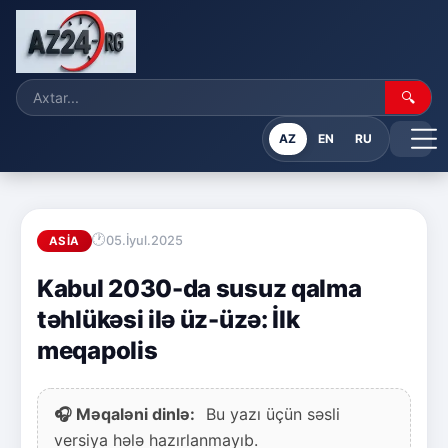
🔍
AZ
EN
RU
05.İyul.2025
ASIA
Kabul 2030-da susuz qalma
təhlükəsi ilə üz-üzə: İlk
meqapolis
🎧 Məqaləni dinlə:
Bu yazı üçün səsli
versiya hələ hazırlanmayıb.