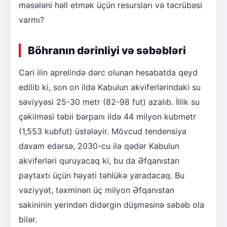
məsələni həll etmək üçün resursları və təcrübəsi
varmı?
Böhranın dərinliyi və səbəbləri
Cari ilin aprelində dərc olunan hesabatda qeyd
edilib ki, son on ildə Kabulun akviferlərindəki su
səviyyəsi 25-30 metr (82-98 fut) azalıb. İllik su
çəkilməsi təbii bərpanı ildə 44 milyon kubmetr
(1,553 kubfut) üstələyir. Mövcud tendensiya
davam edərsə, 2030-cu ilə qədər Kabulun
akviferləri quruyacaq ki, bu da Əfqanıstan
paytaxtı üçün həyati təhlükə yaradacaq. Bu
vəziyyət, təxminən üç milyon Əfqanıstan
sakininin yerindən didərgin düşməsinə səbəb ola
bilər.