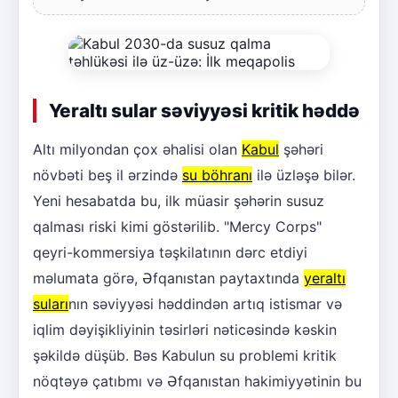
Yeraltı sular səviyyəsi kritik həddə
Altı milyondan çox əhalisi olan
Kabul
şəhəri
növbəti beş il ərzində
su böhranı
ilə üzləşə bilər.
Yeni hesabatda bu, ilk müasir şəhərin susuz
qalması riski kimi göstərilib. "Mercy Corps"
qeyri-kommersiya təşkilatının dərc etdiyi
məlumata görə, Əfqanıstan paytaxtında
yeraltı
suları
nın səviyyəsi həddindən artıq istismar və
iqlim dəyişikliyinin təsirləri nəticəsində kəskin
şəkildə düşüb. Bəs Kabulun su problemi kritik
nöqtəyə çatıbmı və Əfqanıstan hakimiyyətinin bu