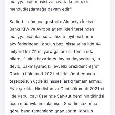
maliyyələşdirməsini və həyata keçirməsini
məhdudlaşdırmağa davam edir."
Sadid bir nümunə göstərib: Almaniya İnkişaf
Bankı KfW və Avropa agentlikləri tərəfindən
maliyyələşdirilən su təchizatı layihəsi Loqar
akviferlərindən Kabulun bəzi hissələrinə ildə 44
milyard litr (11 milyard gallon) su təmin edə
bilərdi. "Lakin hazırda bu layihə dayandırılıb," o
deyib, baxmayaraq ki, əvvəlki prezident Əşrəf
Qaninin hökuməti 2021-ci ildə süqut edəndə
təşəbbüsün üçdə iki hissəsi artıq tamamlanmışdı.
Eyni şəkildə, Hindistan və Qani hökuməti 2021-ci
ildə Kabul çayı üzərində Şah-tut bəndinin tikintisi
üçün müqavilə imzalamışdı. Sadidin sözlərinə
görə, bənd tamamlandıqdan sonra Kabulun