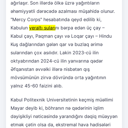
ağırlaşır. Son illərdə ölkə üzrə yağıntıların
əhəmiyyətli dərəcədə azalması müşahidə olunur.
"Mercy Corps" hesabatında qeyd edilib ki,
Kabulun
yeraltı suları
nı bərpa edən üç çay –
Kabul çayı, Paqman çayı və Loqar çayı – Hindu
Kuş dağlarından gələn qar və buzlaq ərimə
sularından çox asılıdır. Lakin 2023-cü ilin
oktyabrından 2024-cü ilin yanvarına qədər
Əfqanıstan əvvəlki illərə nisbətən qış
mövsümünün zirvə dövründə orta yağıntının
yalnız 45-60 faizini alıb.
Kabul Politexnik Universitetinin keçmiş müəllimi
Mayar deyib ki, böhranın nə qədərinin iqlim
dəyişikliyi nəticəsində yarandığını dəqiq müəyyən
etmək çətin olsa da, ekstremal hava hadisələri