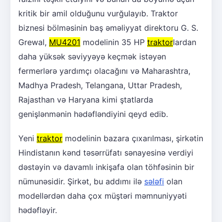
kritik bir amil olduğunu vurğulayıb. Traktor
biznesi bölməsinin baş əməliyyat direktoru G. S.
Grewal,
MU4201
modelinin 35 HP
traktor
lardan
daha yüksək səviyyəyə keçmək istəyən
fermerlərə yardımçı olacağını və Maharashtra,
Madhya Pradesh, Telangana, Uttar Pradesh,
Rajasthan və Haryana kimi ştatlarda
genişlənmənin hədəfləndiyini qeyd edib.
Yeni
traktor
modelinin bazara çıxarılması, şirkətin
Hindistanın kənd təsərrüfatı sənayesinə verdiyi
dəstəyin və davamlı inkişafa olan töhfəsinin bir
nümunəsidir. Şirkət, bu addımı ilə
sələfi
olan
modellərdən daha çox müştəri məmnuniyyəti
hədəfləyir.