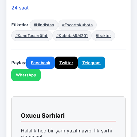
24 saat
Etiketlər:
#Hindistan
#EscortsKubota
#KəndTəsərrüfatı
#KubotaMU4201
#traktor
Paylaş:
Facebook
Twitter
Telegram
WhatsApp
Oxucu Şərhləri
Hələlik heç bir şərh yazılmayıb. İlk şərhi
siz yazın!