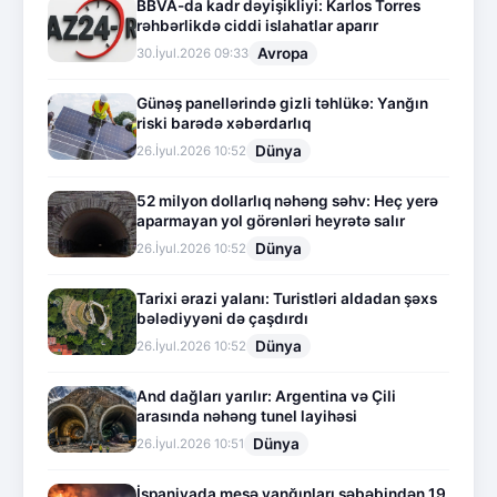
BBVA-da kadr dəyişikliyi: Karlos Torres
rəhbərlikdə ciddi islahatlar aparır
Avropa
30.İyul.2026 09:33
Günəş panellərində gizli təhlükə: Yanğın
riski barədə xəbərdarlıq
Dünya
26.İyul.2026 10:52
52 milyon dollarlıq nəhəng səhv: Heç yerə
aparmayan yol görənləri heyrətə salır
Dünya
26.İyul.2026 10:52
Tarixi ərazi yalanı: Turistləri aldadan şəxs
bələdiyyəni də çaşdırdı
Dünya
26.İyul.2026 10:52
And dağları yarılır: Argentina və Çili
arasında nəhəng tunel layihəsi
Dünya
26.İyul.2026 10:51
İspaniyada meşə yanğınları səbəbindən 19