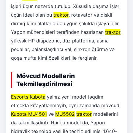
işləri üçün nəzərdə tutulub. Xüsusilə daşıma işləri
üçün ideal olan bu
traktor
, rotavator və diskli
dırmıq kimi alətlərlə də uyğun şəkildə işləyə bilir.
Yapon mühəndisləri tərəfindən hazırlanan
traktor
,
yüksək HP diapazonu, düz platforma, asma
pedallar, balanslaşdırıcı val, sinxron ötürmə və
qoşa mufta kimi özəllikləri ilə fərqlənir.
Mövcud Modellərin
Təkmilləşdirilməsi
Escorts Kubota
yalnız yeni model təqdim
etməklə kifayətlənməyib, eyni zamanda mövcud
Kubota MU4501
və
MU5502
traktor
modellərini
də təkmilləşdirib. Hər iki model də, Yapon
hidravlik texnologiyası ilə təchiz edilmiş, 1,640–