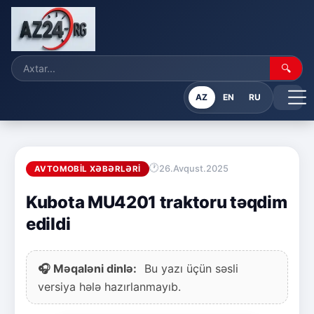
🔍
AZ
EN
RU
26.Avqust.2025
AVTOMOBIL XƏBƏRLƏRI
Kubota MU4201 traktoru təqdim
edildi
🎧 Məqaləni dinlə:
Bu yazı üçün səsli
versiya hələ hazırlanmayıb.