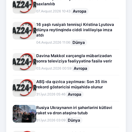
saxlanılıb
Avropa
07.Avqust.2026 10:43
16 yaşlı rusiyalı tennisçi Kristina Lyutova
dünya reytinqində ciddi irəliləyişə imza
atdı
Dünya
04.Avqust.2026 11:06
Davina Makkol xərçənglə mübarizədən
sonra televiziya fəaliyyətinə fasilə verir
Avropa
03.Avqust.2026 00:59
ABŞ-da qızılca yayılması: Son 35 ilin
rekord göstəricisi müşahidə olunur
Avropa
31.İyul.2026 05:46
Rusiya Ukraynanın iri şəhərlərini kütləvi
raket və dron atəşinə tutub
Dünya
31.İyul.2026 03:09