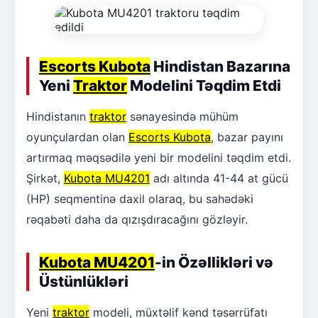
Escorts Kubota
Hindistan Bazarına
Yeni
Traktor
Modelini Təqdim Etdi
Hindistanın
traktor
sənayesində mühüm
oyunçulardan olan
Escorts Kubota
, bazar payını
artırmaq məqsədilə yeni bir modelini təqdim etdi.
Şirkət,
Kubota MU4201
adı altında 41-44 at gücü
(HP) seqmentinə daxil olaraq, bu sahədəki
rəqabəti daha da qızışdıracağını gözləyir.
Kubota MU4201
-in Özəllikləri və
Üstünlükləri
Yeni
traktor
modeli, müxtəlif kənd təsərrüfatı