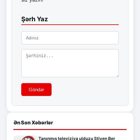
Şərh Yaz
Göndər
Ən Son Xəbərlər
Tanınmış televiziya ulduzu Stiven Ber