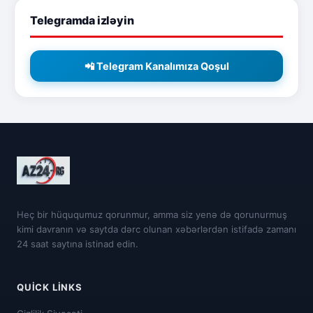
Telegramda izləyin
📲 Telegram Kanalımıza Qoşul
Heç bir hüququmuz qorunmur, amma siz yenə də qorunurmuş
kimi davranın və saytda dərc olunan xəbərlərdən istifadə zamanı
24 saat saytına istinad edin.
QUICK LINKS