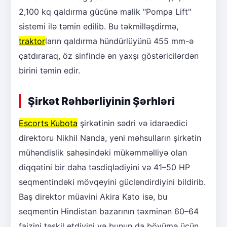
2,100 kq qaldırma gücünə malik "Pompa Lift"
sistemi ilə təmin edilib. Bu təkmilləşdirmə,
traktor
ların qaldırma hündürlüyünü 455 mm-ə
çatdıraraq, öz sinfində ən yaxşı göstəricilərdən
birini təmin edir.
Şirkət Rəhbərliyinin Şərhləri
Escorts Kubota
şirkətinin sədri və idarəedici
direktoru Nikhil Nanda, yeni məhsulların şirkətin
mühəndislik sahəsindəki mükəmməlliyə olan
diqqətini bir daha təsdiqlədiyini və 41–50 HP
seqmentindəki mövqeyini gücləndirdiyini bildirib.
Baş direktor müavini Akira Kato isə, bu
seqmentin Hindistan bazarının təxminən 60–64
faizini təşkil etdiyini və bunun da böyümə üçün