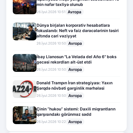
min nəfər təxliyə olunub
Avropa
26.İyul.2026 10:51
Dünya birjaları korporativ hesabatlara
fokuslanıb: Neft və faiz dərəcələrinin təsiri
altında cari vəziyyət
Avropa
26.İyul.2026 10:50
İbay Llanosun "La Velada del Año 6" boks
gecəsi rekordları alt-üst etdi
Avropa
26.İyul.2026 10:50
Donald Trampın İran strategiyası: Yaxın
Şərqdə növbəti gərginlik mərhələsi
Avropa
26.İyul.2026 10:50
Çinin “hukou” sistemi: Daxili miqrantların
qarşısındakı görünməz sədd
Avropa
26.İyul.2026 10:22