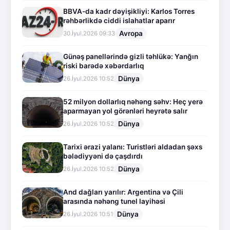
BBVA-da kadr dəyişikliyi: Karlos Torres
rəhbərlikdə ciddi islahatlar aparır
Avropa
30.İyul.2026 09:33
Günəş panellərində gizli təhlükə: Yanğın
riski barədə xəbərdarlıq
Dünya
26.İyul.2026 10:52
52 milyon dollarlıq nəhəng səhv: Heç yerə
aparmayan yol görənləri heyrətə salır
Dünya
26.İyul.2026 10:52
Tarixi ərazi yalanı: Turistləri aldadan şəxs
bələdiyyəni də çaşdırdı
Dünya
26.İyul.2026 10:52
And dağları yarılır: Argentina və Çili
arasında nəhəng tunel layihəsi
Dünya
26.İyul.2026 10:51