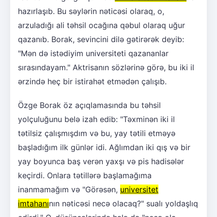
hazırlaşıb. Bu səylərin nəticəsi olaraq, o,
arzuladığı ali təhsil ocağına qəbul olaraq uğur
qazanıb. Borak, sevincini dilə gətirərək deyib:
"Mən də istədiyim universiteti qazananlar
sırasındayam." Aktrisanın sözlərinə görə, bu iki il
ərzində heç bir istirahət etmədən çalışıb.
Özge Borak öz açıqlamasında bu təhsil
yolçuluğunu belə izah edib: "Təxminən iki il
tətilsiz çalışmışdım və bu, yay tətili etməyə
başladığım ilk günlər idi. Ağlımdan iki qış və bir
yay boyunca baş verən yaxşı və pis hadisələr
keçirdi. Onlara tətillərə başlamağıma
inanmamağım və "Görəsən,
universitet
imtahanı
nın nəticəsi necə olacaq?" sualı yoldaşlıq