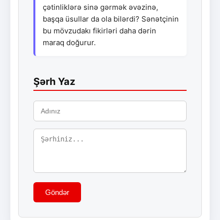
çətinliklərə sinə gərmək əvəzinə,
başqa üsullar da ola bilərdi? Sənətçinin
bu mövzudakı fikirləri daha dərin
maraq doğurur.
Şərh Yaz
Göndər