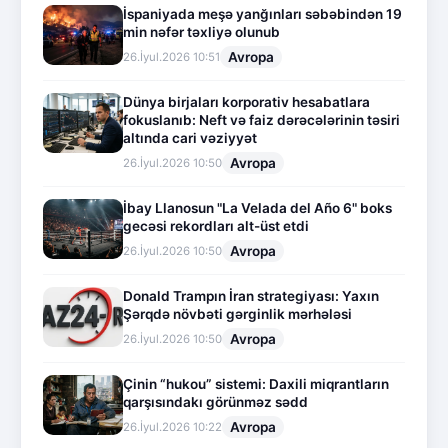
İspaniyada meşə yanğınları səbəbindən 19
min nəfər təxliyə olunub
Avropa
26.İyul.2026 10:51
Dünya birjaları korporativ hesabatlara
fokuslanıb: Neft və faiz dərəcələrinin təsiri
altında cari vəziyyət
Avropa
26.İyul.2026 10:50
İbay Llanosun "La Velada del Año 6" boks
gecəsi rekordları alt-üst etdi
Avropa
26.İyul.2026 10:50
Donald Trampın İran strategiyası: Yaxın
Şərqdə növbəti gərginlik mərhələsi
Avropa
26.İyul.2026 10:50
Çinin “hukou” sistemi: Daxili miqrantların
qarşısındakı görünməz sədd
Avropa
26.İyul.2026 10:22