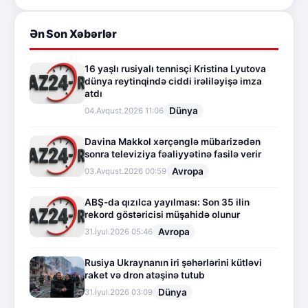
Ən Son Xəbərlər
16 yaşlı rusiyalı tennisçi Kristina Lyutova
dünya reytinqində ciddi irəliləyişə imza
atdı
Dünya
04.Avqust.2026 11:06
Davina Makkol xərçənglə mübarizədən
sonra televiziya fəaliyyətinə fasilə verir
Avropa
03.Avqust.2026 00:59
ABŞ-da qızılca yayılması: Son 35 ilin
rekord göstəricisi müşahidə olunur
Avropa
31.İyul.2026 05:46
Rusiya Ukraynanın iri şəhərlərini kütləvi
raket və dron atəşinə tutub
Dünya
31.İyul.2026 03:09