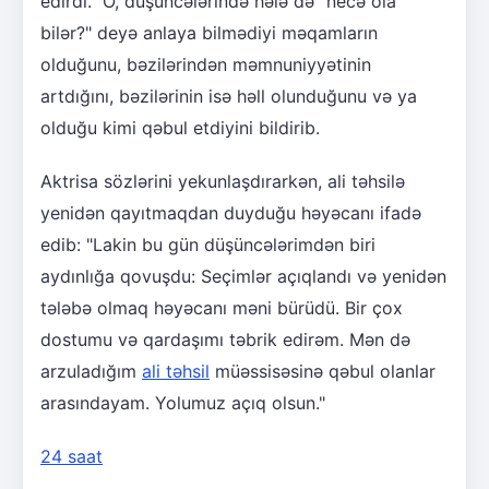
edirdi." O, düşüncələrində hələ də "necə ola
bilər?" deyə anlaya bilmədiyi məqamların
olduğunu, bəzilərindən məmnuniyyətinin
artdığını, bəzilərinin isə həll olunduğunu və ya
olduğu kimi qəbul etdiyini bildirib.
Aktrisa sözlərini yekunlaşdırarkən, ali təhsilə
yenidən qayıtmaqdan duyduğu həyəcanı ifadə
edib: "Lakin bu gün düşüncələrimdən biri
aydınlığa qovuşdu: Seçimlər açıqlandı və yenidən
tələbə olmaq həyəcanı məni bürüdü. Bir çox
dostumu və qardaşımı təbrik edirəm. Mən də
arzuladığım
ali təhsil
müəssisəsinə qəbul olanlar
arasındayam. Yolumuz açıq olsun."
24 saat