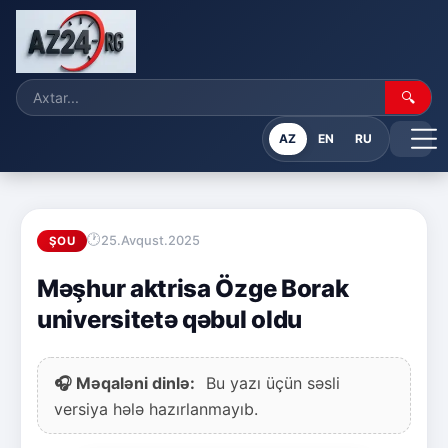
🔍
AZ
EN
RU
25.Avqust.2025
ŞOU
Məşhur aktrisa Özge Borak
universitetə qəbul oldu
🎧 Məqaləni dinlə:
Bu yazı üçün səsli
versiya hələ hazırlanmayıb.