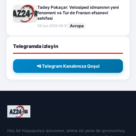
Tadey Pokaçar: Velosiped idmanının yeni
fenomeni və Tur de Fransın əfsanəvi
səhifəsi
Avropa
26.İyul.2026 09:31
Telegramda izləyin
📲 Telegram Kanalımıza Qoşul
Heç bir hüququmuz qorunmur, amma siz yenə də qorunurmuş