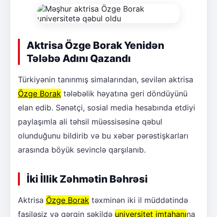
Aktrisa Özge Borak Yenidən
Tələbə Adını Qazandı
Türkiyənin tanınmış simalarından, sevilən aktrisa
Özge Borak
tələbəlik həyatına geri döndüyünü
elan edib. Sənətçi, sosial media hesabında etdiyi
paylaşımla ali təhsil müəssisəsinə qəbul
olunduğunu bildirib və bu xəbər pərəstişkarları
arasında böyük sevinclə qarşılanıb.
İki İllik Zəhmətin Bəhrəsi
Aktrisa
Özge Borak
təxminən iki il müddətində
fasiləsiz və gərgin şəkildə
universitet imtahanı
na