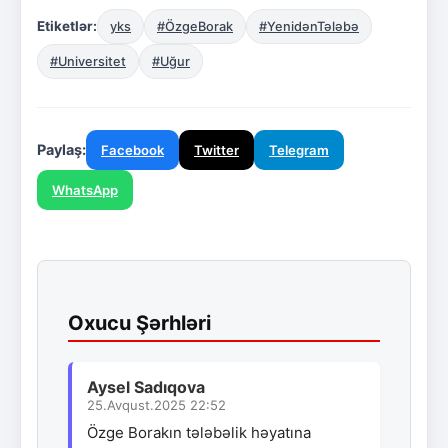
Etiketlər:
yks
#ÖzgeBorak
#YenidənTələbə
#Universitet
#Uğur
Paylaş:
Facebook
Twitter
Telegram
WhatsApp
Oxucu Şərhləri
Aysel Sadıqova
25.Avqust.2025 22:52
Özge Borakın tələbəlik həyatına