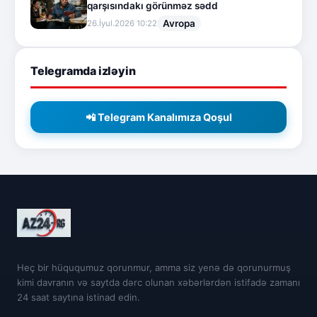
qarşısındakı görünməz sədd
Avropa
26.İyul.2026 10:22
Telegramda izləyin
📲 Telegram Kanalımıza Qoşul
Heç bir hüququmuz qorunmur, amma siz yenə də qorunurmuş
kimi davranın və saytda dərc olunan xəbərlərdən istifadə zamanı
24 saat saytına istinad edin.