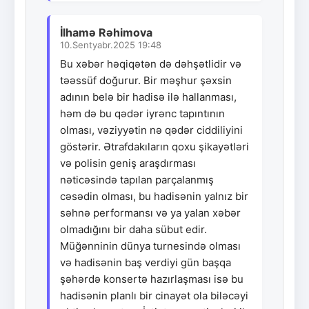
İlhamə Rəhimova
10.Sentyabr.2025 19:48
Bu xəbər həqiqətən də dəhşətlidir və
təəssüf doğurur. Bir məşhur şəxsin
adının belə bir hadisə ilə hallanması,
həm də bu qədər iyrənc tapıntının
olması, vəziyyətin nə qədər ciddiliyini
göstərir. Ətrafdakıların qoxu şikayətləri
və polisin geniş araşdırması
nəticəsində tapılan parçalanmış
cəsədin olması, bu hadisənin yalnız bir
səhnə performansı və ya yalan xəbər
olmadığını bir daha sübut edir.
Müğənninin dünya turnesində olması
və hadisənin baş verdiyi gün başqa
şəhərdə konsertə hazırlaşması isə bu
hadisənin planlı bir cinayət ola biləcəyi