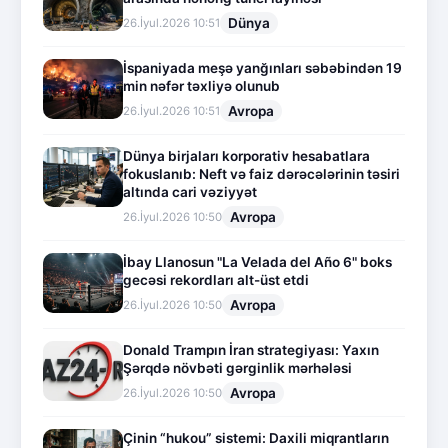
Dünya
26.İyul.2026 10:51
İspaniyada meşə yanğınları səbəbindən 19
min nəfər təxliyə olunub
Avropa
26.İyul.2026 10:51
Dünya birjaları korporativ hesabatlara
fokuslanıb: Neft və faiz dərəcələrinin təsiri
altında cari vəziyyət
Avropa
26.İyul.2026 10:50
İbay Llanosun "La Velada del Año 6" boks
gecəsi rekordları alt-üst etdi
Avropa
26.İyul.2026 10:50
Donald Trampın İran strategiyası: Yaxın
Şərqdə növbəti gərginlik mərhələsi
Avropa
26.İyul.2026 10:50
Çinin “hukou” sistemi: Daxili miqrantların