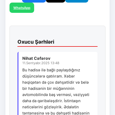
WhatsApp
Oxucu Şərhləri
Nihat Cəfərov
11.Sentyabr.2025 13:48
Bu hadisə ilə bağlı paylaşdığınız
düşüncələrə qatılıram. Xəbər
həqiqətən də çox dəhşətlidir və belə
bir hadisənin bir müğənninin
avtomobilində baş verməsi, vəziyyəti
daha da qəribələşdirir. İstintaqın
nəticələrini gözləyirik. Ədalətin
təntənəsinə və bu dəhşətli hadisənin