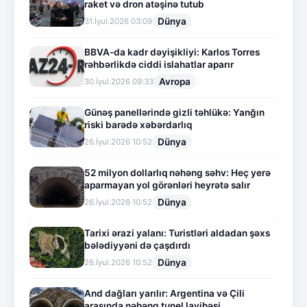
raket və dron atəşinə tutub
Dünya
31.İyul.2026 03:09
BBVA-da kadr dəyişikliyi: Karlos Torres
rəhbərlikdə ciddi islahatlar aparır
Avropa
30.İyul.2026 09:33
Günəş panellərində gizli təhlükə: Yanğın
riski barədə xəbərdarlıq
Dünya
26.İyul.2026 10:52
52 milyon dollarlıq nəhəng səhv: Heç yerə
aparmayan yol görənləri heyrətə salır
Dünya
26.İyul.2026 10:52
Tarixi ərazi yalanı: Turistləri aldadan şəxs
bələdiyyəni də çaşdırdı
Dünya
26.İyul.2026 10:52
And dağları yarılır: Argentina və Çili
arasında nəhəng tunel layihəsi