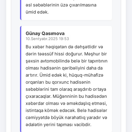
əsl səbəblərinin üzə çıxarılmasına
ümid edək.
Günay Qasımova
10.Sentyabr.2025 19:53
Bu xəbər həqiqətən də dəhşətlidir və
dərin təəssüf hissi doğurur. Məşhur bir
şəxsin avtomobilində belə bir tapıntının
olması hadisənin qəribəliyini daha da
artırır. Ümid edək ki, hüquq-mühafizə
orqanları bu qorxunc hadisənin
səbəblərini tam olaraq araşdırıb ortaya
çıxaracaqlar. Müğənninin bu hadisədən
xəbərdar olması və əməkdaşlıq etməsi,
istintaqa kömək edəcək. Belə hadisələr
cəmiyyətdə böyük narahatlıq yaradır və
ədalətin yerini tapması vacibdir.