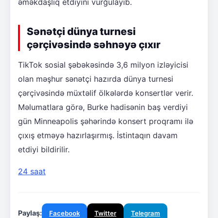
əməkdaşlıq etdiyini vurğulayıb.
Sənətçi dünya turnesi
çərçivəsində səhnəyə çıxır
TikTok sosial şəbəkəsində 3,6 milyon izləyicisi
olan məşhur sənətçi hazırda dünya turnesi
çərçivəsində müxtəlif ölkələrdə konsertlər verir.
Məlumatlara görə, Burke hadisənin baş verdiyi
gün Minneapolis şəhərində konsert proqramı ilə
çıxış etməyə hazırlaşırmış. İstintaqın davam
etdiyi bildirilir.
24 saat
Paylaş:
Facebook
Twitter
Telegram