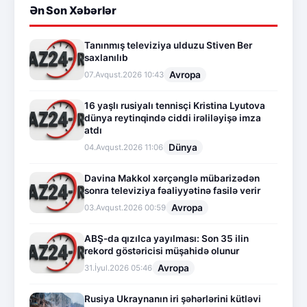
Ən Son Xəbərlər
Tanınmış televiziya ulduzu Stiven Ber
saxlanılıb
Avropa
07.Avqust.2026 10:43
16 yaşlı rusiyalı tennisçi Kristina Lyutova
dünya reytinqində ciddi irəliləyişə imza
atdı
Dünya
04.Avqust.2026 11:06
Davina Makkol xərçənglə mübarizədən
sonra televiziya fəaliyyətinə fasilə verir
Avropa
03.Avqust.2026 00:59
ABŞ-da qızılca yayılması: Son 35 ilin
rekord göstəricisi müşahidə olunur
Avropa
31.İyul.2026 05:46
Rusiya Ukraynanın iri şəhərlərini kütləvi