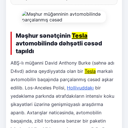
Məşhur sənətçinin
Tesla
avtomobilində dəhşətli cəsəd
tapıldı
ABŞ-lı müğənni David Anthony Burke (səhnə adı
D4vd) adına qeydiyyatda olan bir
Tesla
markalı
avtomobilin baqajında parçalanmış cəsəd aşkar
edilib. Los-Anceles Polisi,
Hollivuddakı
bir
yedəkləmə parkında ətrafdakıların intensiv koku
şikayətləri üzərinə genişmiqyaslı araşdırma
aparıb. Axtarışlar nəticəsində, avtomobilin
baqajında, zibil torbasına bənzər bir paketin