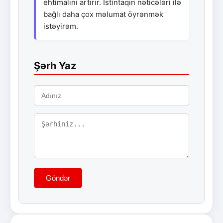
ehtimalını artırır. İstintaqın nəticələri ilə
bağlı daha çox məlumat öyrənmək
istəyirəm.
Şərh Yaz
Göndər