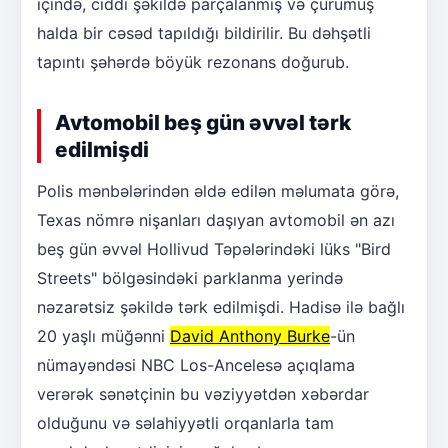
içində, ciddi şəkildə parçalanmış və çürümüş
halda bir cəsəd tapıldığı bildirilir. Bu dəhşətli
tapıntı şəhərdə böyük rezonans doğurub.
Avtomobil beş gün əvvəl tərk
edilmişdi
Polis mənbələrindən əldə edilən məlumata görə,
Texas nömrə nişanları daşıyan avtomobil ən azı
beş gün əvvəl Hollivud Təpələrindəki lüks "Bird
Streets" bölgəsindəki parklanma yerində
nəzarətsiz şəkildə tərk edilmişdi. Hadisə ilə bağlı
20 yaşlı müğənni
David Anthony Burke
-ün
nümayəndəsi NBC Los-Ancelesə açıqlama
verərək sənətçinin bu vəziyyətdən xəbərdar
olduğunu və səlahiyyətli orqanlarla tam