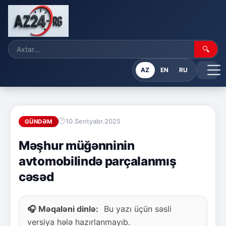
🔍
AZ
EN
RU
10.Sentyabr.2025
GÜNDƏM
Məşhur müğənninin
avtomobilində parçalanmış
cəsəd
🎧 Məqaləni dinlə:
Bu yazı üçün səsli
versiya hələ hazırlanmayıb.