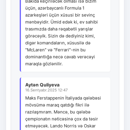
Bakıda keçiriləcək olması isə bizim
üçün, azərbaycanlı Formula 1
azarkeşləri üçün xüsusi bir sevinç
mənbəyidir. Ümid edək ki, ev sahibi
trasımızda daha rəqabətli yarışlar
görəcəyik. Sizin də dediyiniz kimi,
digər komandaların, xüsusilə də
"McLaren" və "Ferrari"-nin bu
dominantlığa necə cavab verəcəyi
maraqla gözlənilir.
Aytən Quliyeva
16.Sentyabr.2025 12:47
Maks Ferstappenin İtaliyada qələbəsi
mövsümə maraq qatdığı fikri ilə
razılaşmıram. Məncə, bu qələbə
çempionatın nəticəsinə çox da təsir
etməyəcək. Lando Norris və Oskar