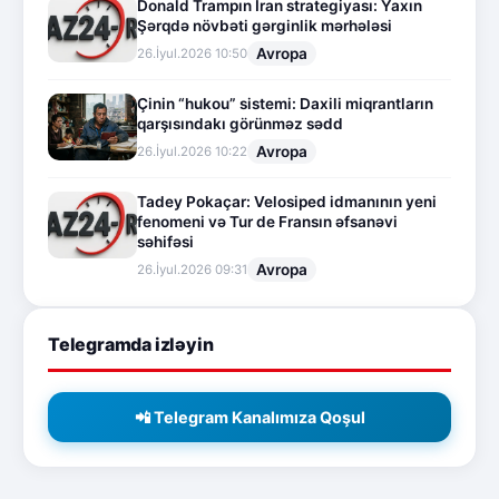
Donald Trampın İran strategiyası: Yaxın
Şərqdə növbəti gərginlik mərhələsi
Avropa
26.İyul.2026 10:50
Çinin “hukou” sistemi: Daxili miqrantların
qarşısındakı görünməz sədd
Avropa
26.İyul.2026 10:22
Tadey Pokaçar: Velosiped idmanının yeni
fenomeni və Tur de Fransın əfsanəvi
səhifəsi
Avropa
26.İyul.2026 09:31
Telegramda izləyin
📲 Telegram Kanalımıza Qoşul