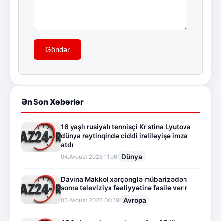
Göndər
Ən Son Xəbərlər
16 yaşlı rusiyalı tennisçi Kristina Lyutova
dünya reytinqində ciddi irəliləyişə imza
atdı
Dünya
04.Avqust.2026 11:06
Davina Makkol xərçənglə mübarizədən
sonra televiziya fəaliyyətinə fasilə verir
Avropa
03.Avqust.2026 00:59