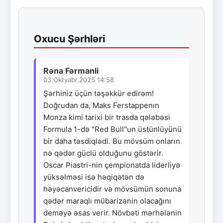
Oxucu Şərhləri
Rəna Fərmanli
03.Oktyabr.2025 14:58
Şərhiniz üçün təşəkkür edirəm!
Doğrudan da, Maks Ferstappenın
Monza kimi tarixi bir trasda qələbəsi
Formula 1-də "Red Bull"un üstünlüyünü
bir daha təsdiqlədi. Bu mövsüm onların
nə qədər güclü olduğunu göstərir.
Oscar Piastri-nin çempionatda liderliyə
yüksəlməsi isə həqiqətən də
həyəcanvericidir və mövsümün sonuna
qədər maraqlı mübarizənin olacağını
deməyə əsas verir. Növbəti mərhələnin