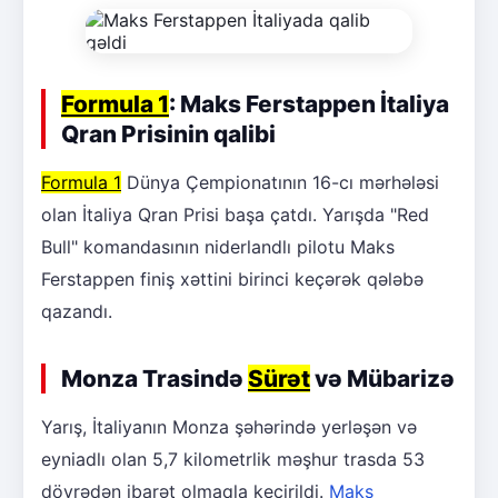
Formula 1
: Maks Ferstappen İtaliya
Qran Prisinin qalibi
Formula 1
Dünya Çempionatının 16-cı mərhələsi
olan İtaliya Qran Prisi başa çatdı. Yarışda "Red
Bull" komandasının niderlandlı pilotu Maks
Ferstappen finiş xəttini birinci keçərək qələbə
qazandı.
Monza Trasində
Sürət
və Mübarizə
Yarış, İtaliyanın Monza şəhərində yerləşən və
eyniadlı olan 5,7 kilometrlik məşhur trasda 53
dövrədən ibarət olmaqla keçirildi.
Maks