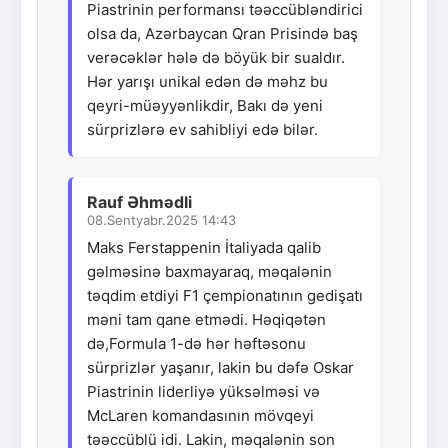
Piastrinin performansı təəccübləndirici
olsa da, Azərbaycan Qran Prisində baş
verəcəklər hələ də böyük bir sualdır.
Hər yarışı unikal edən də məhz bu
qeyri-müəyyənlikdir, Bakı də yeni
sürprizlərə ev sahibliyi edə bilər.
Rauf Əhmədli
08.Sentyabr.2025 14:43
Maks Ferstappenin İtaliyada qalib
gəlməsinə baxmayaraq, məqalənin
təqdim etdiyi F1 çempionatının gedişatı
məni tam qane etmədi. Həqiqətən
də,Formula 1-də hər həftəsonu
sürprizlər yaşanır, lakin bu dəfə Oskar
Piastrinin liderliyə yüksəlməsi və
McLaren komandasının mövqeyi
təəccüblü idi. Lakin, məqalənin son