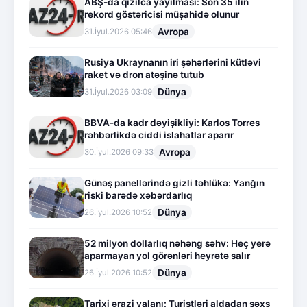
ABŞ-da qızılca yayılması: Son 35 ilin
rekord göstəricisi müşahidə olunur
Avropa
31.İyul.2026 05:46
Rusiya Ukraynanın iri şəhərlərini kütləvi
raket və dron atəşinə tutub
Dünya
31.İyul.2026 03:09
BBVA-da kadr dəyişikliyi: Karlos Torres
rəhbərlikdə ciddi islahatlar aparır
Avropa
30.İyul.2026 09:33
Günəş panellərində gizli təhlükə: Yanğın
riski barədə xəbərdarlıq
Dünya
26.İyul.2026 10:52
52 milyon dollarlıq nəhəng səhv: Heç yerə
aparmayan yol görənləri heyrətə salır
Dünya
26.İyul.2026 10:52
Tarixi ərazi yalanı: Turistləri aldadan şəxs