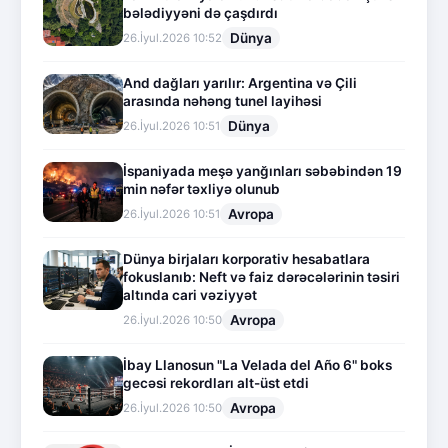
bələdiyyəni də çaşdırdı
Dünya
26.İyul.2026 10:52
And dağları yarılır: Argentina və Çili
arasında nəhəng tunel layihəsi
Dünya
26.İyul.2026 10:51
İspaniyada meşə yanğınları səbəbindən 19
min nəfər təxliyə olunub
Avropa
26.İyul.2026 10:51
Dünya birjaları korporativ hesabatlara
fokuslanıb: Neft və faiz dərəcələrinin təsiri
altında cari vəziyyət
Avropa
26.İyul.2026 10:50
İbay Llanosun "La Velada del Año 6" boks
gecəsi rekordları alt-üst etdi
Avropa
26.İyul.2026 10:50