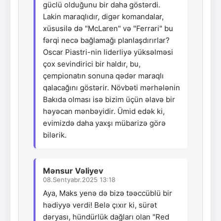
güclü olduğunu bir daha göstərdi.
Lakin maraqlıdır, digər komandalar,
xüsusilə də "McLaren" və "Ferrari" bu
fərqi necə bağlamağı planlaşdırırlar?
Oscar Piastri-nin liderliyə yüksəlməsi
çox sevindirici bir haldır, bu,
çempionatın sonuna qədər maraqlı
qalacağını göstərir. Növbəti mərhələnin
Bakıda olması isə bizim üçün əlavə bir
həyəcan mənbəyidir. Ümid edək ki,
evimizdə daha yaxşı mübarizə görə
bilərik.
Mənsur Vəliyev
08.Sentyabr.2025 13:18
Aya, Maks yenə də bizə təəccüblü bir
hədiyyə verdi! Belə çıxır ki, sürət
dəryası, hündürlük dağları olan "Red