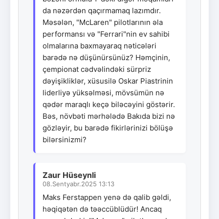
da nəzərdən qaçırmamaq lazımdır.
Məsələn, "McLaren" pilotlarının əla
performansı və "Ferrari"nin ev sahibi
olmalarına baxmayaraq nəticələri
barədə nə düşünürsünüz? Həmçinin,
çempionat cədvəlindəki sürpriz
dəyişikliklər, xüsusilə Oskar Piastrinin
liderliyə yüksəlməsi, mövsümün nə
qədər maraqlı keçə biləcəyini göstərir.
Bəs, növbəti mərhələdə Bakıda bizi nə
gözləyir, bu barədə fikirlərinizi bölüşə
bilərsinizmi?
Zaur Hüseynli
08.Sentyabr.2025 13:13
Maks Ferstappen yenə də qalib gəldi,
həqiqətən də təəccüblüdür! Ancaq