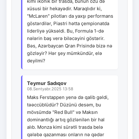
kimi ikonik bir trasda, bunun özü də
xüsusi bir hekayədir. Maraqlıdır ki,
"McLaren" pilotları da yaxşı performans
göstərdilər, Piastri hətta çempionatda
liderliyə yüksəldi. Bu, Formula 1-də
nələrin baş verə biləcəyini göstərir.
Bəs, Azərbaycan Qran Prisində bizə nə
gözləyir? Hər şey mümkündür, elə
deyilmi?
Teymur Sadıqov
08.Sentyabr.2025 13:58
Maks Ferstappen yenə də qalib gəldi,
təəccüblüdür? Düzünü desəm, bu
mövsümdə "Red Bull" və Maksın
dominantlığı artıq gözlənilən bir hal
alıb. Monza kimi sürətli trasda belə
qələbə qazanması onların nə qədər