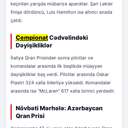
keçirilən yarışda mübarizə apardılar. Şarl Lekler
finişə dördüncü, Luis Hamilton isə altıncı sırada
çatdı.
Çempionat
Cədvəlindəki
Dəyişikliklər
İtaliya Qran Prisindən sonra pilotlar və
komandalar arasında ilk beşlikdə müəyyən
dəyişikliklər baş verdi. Pilotlar arasında Oskar
Piastri 324 xalla liderliyə yüksəldi. Komandalar
arasında isə "McLaren" 617 xalla birinci yerdədir.
Növbəti Mərhələ: Azərbaycan
Qran Prisi