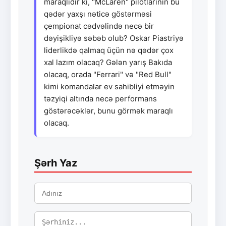
maraqlıdır ki, "McLaren" pilotlarının bu
qədər yaxşı nəticə göstərməsi
çempionat cədvəlində necə bir
dəyişikliyə səbəb olub? Oskar Piastriyə
liderlikdə qalmaq üçün nə qədər çox
xal lazım olacaq? Gələn yarış Bakıda
olacaq, orada "Ferrari" və "Red Bull"
kimi komandalar ev sahibliyi etməyin
təzyiqi altında necə performans
göstərəcəklər, bunu görmək maraqlı
olacaq.
Şərh Yaz