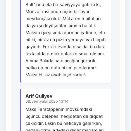
Bull" onu elə bir səviyyəyə gətirib ki,
Monza trası onun üçün bir oyun
meydançası olub. McLarenın pilotları
da yaxşı döyüşdülər, amma hələlik
Maksın qarşısında durmaq çətindir, elə
bil ki, bir az da pizza yeməyə vaxt tapıb
qayıdıb. Ferrari evində olsa da, bu dəfə
taxta əldə etmək onlara qismət olmadı.
Amma Bakıda nə olacağını görərik,
bəlkə də bu dəfə bizim pilotlarımız
Maksı bir az əsəbiləşdirərlər!
Arif Quliyev
08.Sentyabr.2025 13:14
Maks Ferstappenin mövsümdəki
üçüncü qələbəsi həqiqətən də diqqət
çəkicidir. Lakin bu nəticəyə gələrkən,
bəzənFormula 1-dəki digər məqamları