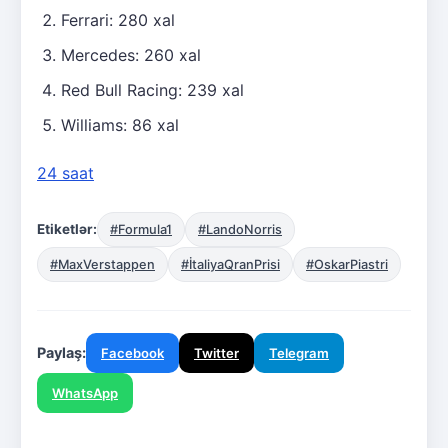
Ferrari: 280 xal
Mercedes: 260 xal
Red Bull Racing: 239 xal
Williams: 86 xal
24 saat
Etiketlər:
#Formula1
#LandoNorris
#MaxVerstappen
#İtaliyaQranPrisi
#OskarPiastri
Paylaş:
Facebook
Twitter
Telegram
WhatsApp