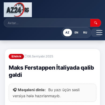
🔍
AZ
EN
RU
08.Sentyabr.2025
İDMAN
Maks Ferstappen İtaliyada qalib
gəldi
🎧 Məqaləni dinlə:
Bu yazı üçün səsli
versiya hələ hazırlanmayıb.