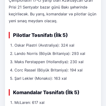
Çempionatın 17-ci yarışı olan Azərbaycan Qran
Prisi 21 Sentyabr bazar günü Bakı şəhərində
keçiriləcək. Bu yarış, komandalar və pilotlar üçün
yeni sınaq meydanı olacaq.
Pilotlar Təsnifatı (İlk 5)
Oskar Piastri (Avstraliya): 324 xal
Lando Norris (Böyük Britaniya): 293 xal
Maks Ferstappen (Hollandiya): 230 xal
Corc Rassel (Böyük Britaniya): 194 xal
Şarl Lekler (Monako): 163 xal
Komandalar Təsnifatı (İlk 5)
McLaren: 617 xal