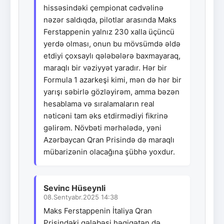
hissəsindəki çempionat cədvəlinə
nəzər saldıqda, pilotlar arasında Maks
Ferstappenin yalnız 230 xalla üçüncü
yerdə olması, onun bu mövsümdə əldə
etdiyi çoxsaylı qələbələrə baxmayaraq,
maraqlı bir vəziyyət yaradır. Hər bir
Formula 1 azarkeşi kimi, mən də hər bir
yarışı səbirlə gözləyirəm, amma bəzən
hesablama və sıralamaların real
nəticəni tam əks etdirmədiyi fikrinə
gəlirəm. Növbəti mərhələdə, yəni
Azərbaycan Qran Prisində də maraqlı
mübarizənin olacağına şübhə yoxdur.
Sevinc Hüseynli
08.Sentyabr.2025 14:38
Maks Ferstappenin İtaliya Qran
Prisindəki qələbəsi həqiqətən də