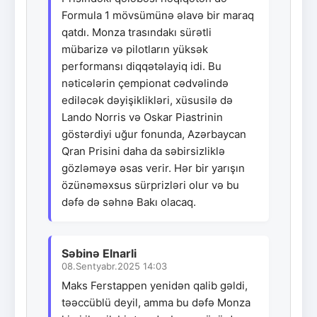
Formula 1 mövsümünə əlavə bir maraq
qatdı. Monza trasındakı sürətli
mübarizə və pilotların yüksək
performansı diqqətəlayiq idi. Bu
nəticələrin çempionat cədvəlində
ediləcək dəyişiklikləri, xüsusilə də
Lando Norris və Oskar Piastrinin
göstərdiyi uğur fonunda, Azərbaycan
Qran Prisini daha da səbirsizliklə
gözləməyə əsas verir. Hər bir yarışın
özünəməxsus sürprizləri olur və bu
dəfə də səhnə Bakı olacaq.
Səbinə Elnarli
08.Sentyabr.2025 14:03
Maks Ferstappen yenidən qalib gəldi,
təəccüblü deyil, amma bu dəfə Monza