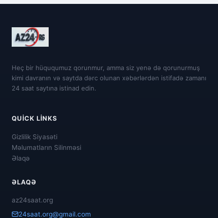
Heç bir hüququmuz qorunmur, amma siz yenə də qorunurmuş
kimi davranın və saytda dərc olunan xəbərlərdən istifadə zamanı
24 saat saytına istinad edin.
QUICK LINKS
Gizlilik Siyasəti
Məlumatların Silinməsi
Əlaqə
ƏLAQƏ
az24saat.org
24saat.org@gmail.com