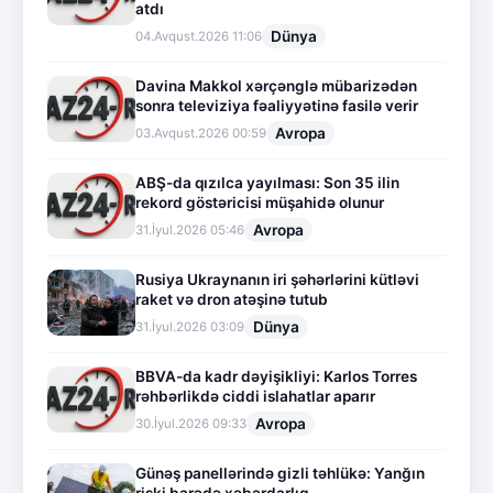
atdı
Dünya
04.Avqust.2026 11:06
Davina Makkol xərçənglə mübarizədən
sonra televiziya fəaliyyətinə fasilə verir
Avropa
03.Avqust.2026 00:59
ABŞ-da qızılca yayılması: Son 35 ilin
rekord göstəricisi müşahidə olunur
Avropa
31.İyul.2026 05:46
Rusiya Ukraynanın iri şəhərlərini kütləvi
raket və dron atəşinə tutub
Dünya
31.İyul.2026 03:09
BBVA-da kadr dəyişikliyi: Karlos Torres
rəhbərlikdə ciddi islahatlar aparır
Avropa
30.İyul.2026 09:33
Günəş panellərində gizli təhlükə: Yanğın