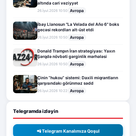
altında cari vəziyyət
Avropa
26.İyul.2026 10:50
İbay Llanosun "La Velada del Año 6" boks
gecəsi rekordları alt-üst etdi
Avropa
26.İyul.2026 10:50
Donald Trampın İran strategiyası: Yaxın
Şərqdə növbəti gərginlik mərhələsi
Avropa
26.İyul.2026 10:50
Çinin “hukou” sistemi: Daxili miqrantların
qarşısındakı görünməz sədd
Avropa
26.İyul.2026 10:22
Telegramda izləyin
📲 Telegram Kanalımıza Qoşul