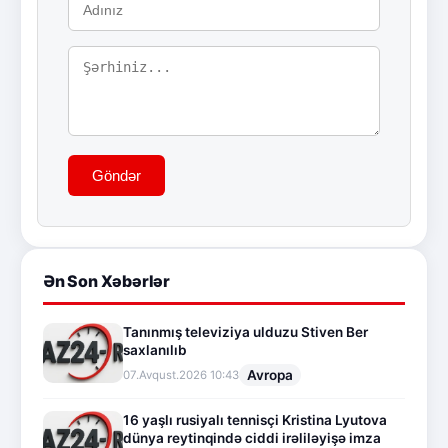
Göndər
Ən Son Xəbərlər
Tanınmış televiziya ulduzu Stiven Ber
saxlanılıb
Avropa
07.Avqust.2026 10:43
16 yaşlı rusiyalı tennisçi Kristina Lyutova
dünya reytinqində ciddi irəliləyişə imza