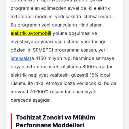
proqram elan edilməzdən əvvəl də iki elektrik
avtomobili modelini yerli şəkildə istehsal edirdi.
Bu proqramın yeni oyunçuların Hindistanın
elektrik avtomobili
yoluna qoşulması və
investisiya qoyması üçün stimul yaradacağı
gözlənilir. SPMEPCI proqramına əsasən, yerli
istehsalat
a 4150 milyon rupi həcmində sərmayə
qoyan avtomobil istehsalçılarına 8000-ə qədər
elektrik nəqliyyat vasitəsini güzəştli 15% idxal
rüsumu ilə idxal etməyə icazə veriləcək ki, bu da
mövcud 70-100% rüsumdan əhəmiyyətli
dərəcədə aşağıdır.
Təchizat Zənciri və Mühüm
Performans Moddelləri