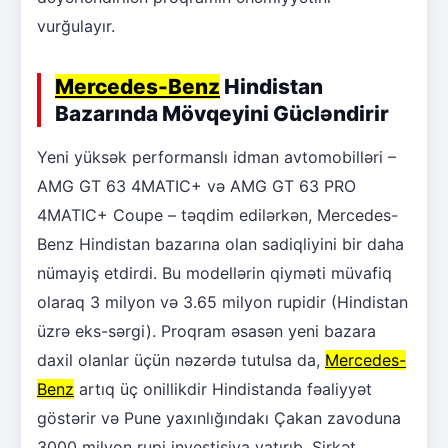
vurğulayır.
Mercedes-Benz
Hindistan
Bazarında Mövqeyini Gücləndirir
Yeni yüksək performanslı idman avtomobilləri –
AMG GT 63 4MATIC+ və AMG GT 63 PRO
4MATIC+ Coupe – təqdim edilərkən, Mercedes-
Benz Hindistan bazarına olan sadiqliyini bir daha
nümayiş etdirdi. Bu modellərin qiyməti müvafiq
olaraq 3 milyon və 3.65 milyon rupidir (Hindistan
üzrə eks-sərgi). Proqram əsasən yeni bazara
daxil olanlar üçün nəzərdə tutulsa da,
Mercedes-
Benz
artıq üç onillikdir Hindistanda fəaliyyət
göstərir və Pune yaxınlığındakı Çakan zavoduna
3000 milyon rupi investisiya yatırıb. Şirkət