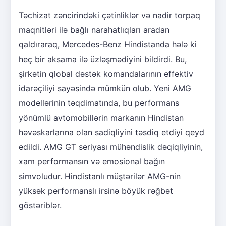
Təchizat zəncirindəki çətinliklər və nadir torpaq
maqnitləri ilə bağlı narahatlıqları aradan
qaldıraraq, Mercedes-Benz Hindistanda hələ ki
heç bir aksama ilə üzləşmədiyini bildirdi. Bu,
şirkətin qlobal dəstək komandalarının effektiv
idarəçiliyi sayəsində mümkün olub. Yeni AMG
modellərinin təqdimatında, bu performans
yönümlü avtomobillərin markanın Hindistan
həvəskarlarına olan sadiqliyini təsdiq etdiyi qeyd
edildi. AMG GT seriyası mühəndislik dəqiqliyinin,
xam performansın və emosional bağın
simvoludur. Hindistanlı müştərilər AMG-nin
yüksək performanslı irsinə böyük rəğbət
göstəriblər.