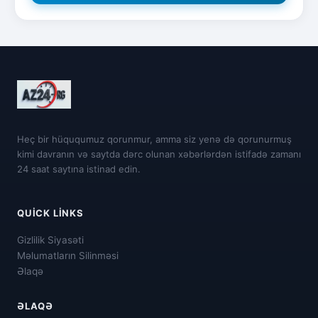
Heç bir hüququmuz qorunmur, amma siz yenə də qorunurmuş
kimi davranın və saytda dərc olunan xəbərlərdən istifadə zamanı
24 saat saytına istinad edin.
QUICK LINKS
Gizlilik Siyasəti
Məlumatların Silinməsi
Əlaqə
ƏLAQƏ