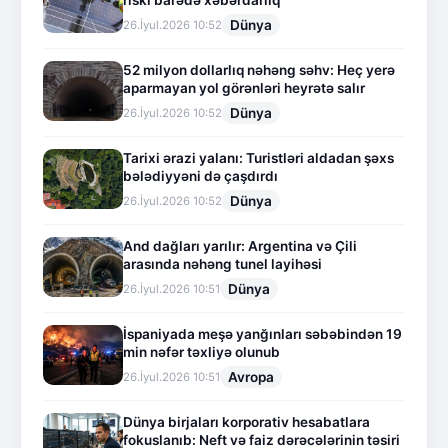
riski barədə xəbərdarlıq
Dünya
26.İyul.2026 10:52
52 milyon dollarlıq nəhəng səhv: Heç yerə
aparmayan yol görənləri heyrətə salır
Dünya
26.İyul.2026 10:52
Tarixi ərazi yalanı: Turistləri aldadan şəxs
bələdiyyəni də çaşdırdı
Dünya
26.İyul.2026 10:52
And dağları yarılır: Argentina və Çili
arasında nəhəng tunel layihəsi
Dünya
26.İyul.2026 10:51
İspaniyada meşə yanğınları səbəbindən 19
min nəfər təxliyə olunub
Avropa
26.İyul.2026 10:51
Dünya birjaları korporativ hesabatlara
fokuslanıb: Neft və faiz dərəcələrinin təsiri