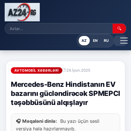
🔍
AZ
EN
RU
29.İyun.2025
AVTOMOBIL XƏBƏRLƏRI
Mercedes-Benz Hindistanın EV
bazarını gücləndirəcək SPMEPCI
təşəbbüsünü alqışlayır
🎧 Məqaləni dinlə:
Bu yazı üçün səsli
versiya hələ hazırlanmayıb.