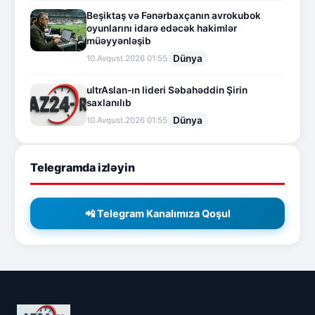
Beşiktaş və Fənərbaxçanın avrokubok
oyunlarını idarə edəcək hakimlər
müəyyənləşib
Dünya
10.Avqust.2026 01:55
ultrAslan-ın lideri Səbahəddin Şirin
saxlanılıb
Dünya
10.Avqust.2026 01:55
Telegramda izləyin
📲 Telegram Kanalımıza Qoşul