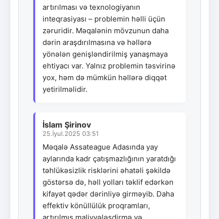
artırılması və texnologiyanın
inteqrasiyası – problemin həlli üçün
zəruridir. Məqalənin mövzunun daha
dərin araşdırılmasına və həllərə
yönələn genişləndirilmiş yanaşmaya
ehtiyacı var. Yalnız problemin təsvirinə
yox, həm də mümkün həllərə diqqət
yetirilməlidir.
İslam Şirinov
25.İyul.2025 03:51
Məqalə Assateague Adasında yay
aylarında kadr çatışmazlığının yaratdığı
təhlükəsizlik risklərini əhatəli şəkildə
göstərsə də, həll yolları təklif edərkən
kifayət qədər dərinliyə girməyib. Daha
effektiv könüllülük proqramları,
artırılmış maliyyələşdirmə və