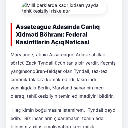
Assateague Adasında Canlıq
Xidməti Böhranı: Federal
Kəsintilərin Açıq Nəticəsi
Maryland ştatının Assateague Adası sahilləri
sörfçü Zack Tyndall üçün tanış bir yerdir. Keçmiş
yanğınsöndürən-feldşer olan Tyndall, tez-tez
çimərlikdəkilərə kömək edirdi, lakin indi
yaxınlıqdakı Berlin, Maryland şəhərinin meri
olaraq, təhlükəsizliyin təmin edilmədiyini bildirir.
"Heç kimin boğulmasını istəmirəm," Tyndall qeyd
edib. "Biz insanların çıxarılmasını təmin edə
bildiyimiz xilas əməliyyatları keçirmişik,