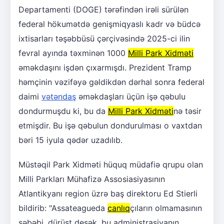
Departamenti (DOGE) tərəfindən irəli sürülən
federal hökumətdə genişmiqyaslı kadr və büdcə
ixtisarları təşəbbüsü çərçivəsində 2025-ci ilin
fevral ayında təxminən 1000
Milli Park Xidməti
əməkdaşını işdən çıxarmışdı. Prezident Tramp
həmçinin vəzifəyə gəldikdən dərhal sonra federal
daimi
vətəndaş
əməkdaşları üçün işə qəbulu
dondurmuşdu ki, bu da
Milli Park Xidməti
nə təsir
etmişdir. Bu işə qəbulun dondurulması o vaxtdan
bəri 15 iyula qədər uzadılıb.
Müstəqil Park Xidməti hüquq müdafiə qrupu olan
Milli Parkları Mühafizə Assosiasiyasının
Atlantikyanı region üzrə baş direktoru Ed Stierli
bildirib: "Assateagueda
canlıq
çıların olmamasının
səbəbi, dürüst desək, bu administrasiyanın