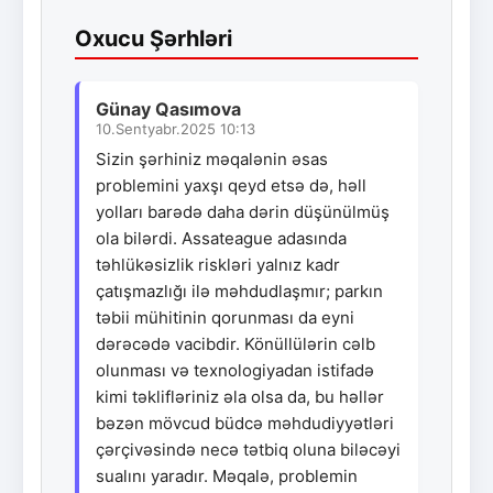
Oxucu Şərhləri
Günay Qasımova
10.Sentyabr.2025 10:13
Sizin şərhiniz məqalənin əsas
problemini yaxşı qeyd etsə də, həll
yolları barədə daha dərin düşünülmüş
ola bilərdi. Assateague adasında
təhlükəsizlik riskləri yalnız kadr
çatışmazlığı ilə məhdudlaşmır; parkın
təbii mühitinin qorunması da eyni
dərəcədə vacibdir. Könüllülərin cəlb
olunması və texnologiyadan istifadə
kimi təklifləriniz əla olsa da, bu həllər
bəzən mövcud büdcə məhdudiyyətləri
çərçivəsində necə tətbiq oluna biləcəyi
sualını yaradır. Məqalə, problemin