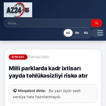
🔍
AZ
EN
RU
04.İyul.2025
SIYASƏT
Milli parklarda kadr ixtisarı
yayda təhlükəsizliyi riskə atır
🎧 Məqaləni dinlə:
Bu yazı üçün səsli
versiya hələ hazırlanmayıb.