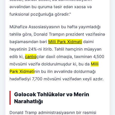
əvvəlindən bu quruma təsir edən xaosa və
funksional pozğunluğa görədir."
Mühafizə Assosiasiyasının bu həftə yayımladığı
təhlilə görə, Donald Trampın prezident vəzifəsinə
başlamasından bəri
Milli Park Xidməti
daimi
heyətinin 24%-ni itirib. Təhlil həmçinin müəyyən
edib ki,
canlıq
çılar daxil olmaqla, təxminən 4,500
mövsümi vəzifə doldurulmuşdur ki, bu da
Milli
Park Xidməti
nin bu ilin əvvəlində doldurmağı
hədəflədiyi 7,700 mövsümi vəzifədən xeyli azdır.
Gələcək Təhlükələr və Merin
Narahatlığı
Donald Tramp administrasiyasının bir rəsmisi