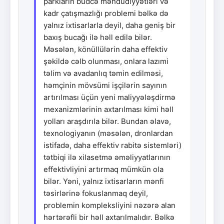
parkların büdcə məhdudiyyətləri və
kadr çatışmazlığı problemi bəlkə də
yalnız ixtisarlarla deyil, daha geniş bir
baxış bucağı ilə həll edilə bilər.
Məsələn, könüllülərin daha effektiv
şəkildə cəlb olunması, onlara lazımi
təlim və avadanlıq təmin edilməsi,
həmçinin mövsümi işçilərin sayının
artırılması üçün yeni maliyyələşdirmə
mexanizmlərinin axtarılması kimi həll
yolları araşdırıla bilər. Bundan əlavə,
texnologiyanın (məsələn, dronlardan
istifadə, daha effektiv rabitə sistemləri)
tətbiqi ilə xilasetmə əməliyyatlarının
effektivliyini artırmaq mümkün ola
bilər. Yəni, yalnız ixtisarların mənfi
təsirlərinə fokuslanmaq deyil,
problemin kompleksliyini nəzərə alan
hərtərəfli bir həll axtarılmalıdır. Bəlkə