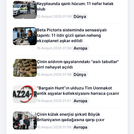
Keyptaunda qanlı hücum: 11 nəfər həlak
olub
Dünya
10.Avqust.2026 01:59
Beta Pictoris sistemində sensasiyalı
tapıntı: 11 ildir gizli qalan nəhəng
ekzoplanet aşkar edildi
Avropa
10.Avqust.2026 01:58
Çinin sıldırım qayalarındakı "asılı tabutlar"
sirri nəhayət açıldı
Dünya
10.Avqust.2026 01:58
“Bargain Hunt”ın ulduzu Tim Uonnakot
antik əşyalar kolleksiyasını hərraca çıxarır
Avropa
10.Avqust.2026 01:57
Çinin külək enerjisi şirkəti Böyük
Britaniyanın qadağasına qarşı çıxır
Avropa
10.Avqust.2026 01:56