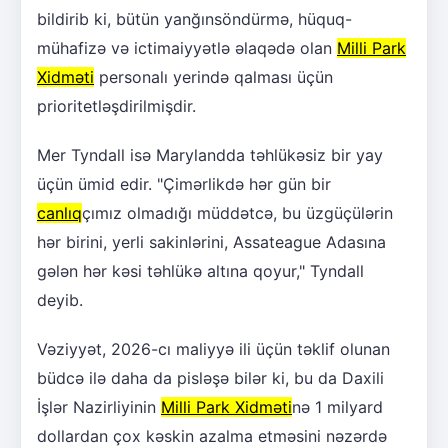
bildirib ki, bütün yanğınsöndürmə, hüquq-
mühafizə və ictimaiyyətlə əlaqədə olan
Milli Park
Xidməti
personalı yerində qalması üçün
prioritetləşdirilmişdir.
Mer Tyndall isə Marylandda təhlükəsiz bir yay
üçün ümid edir. "Çimərlikdə hər gün bir
canlıq
çımız olmadığı müddətcə, bu üzgüçülərin
hər birini, yerli sakinlərini, Assateague Adasına
gələn hər kəsi təhlükə altına qoyur," Tyndall
deyib.
Vəziyyət, 2026-cı maliyyə ili üçün təklif olunan
büdcə ilə daha da pisləşə bilər ki, bu da Daxili
İşlər Nazirliyinin
Milli Park Xidməti
nə 1 milyard
dollardan çox kəskin azalma etməsini nəzərdə