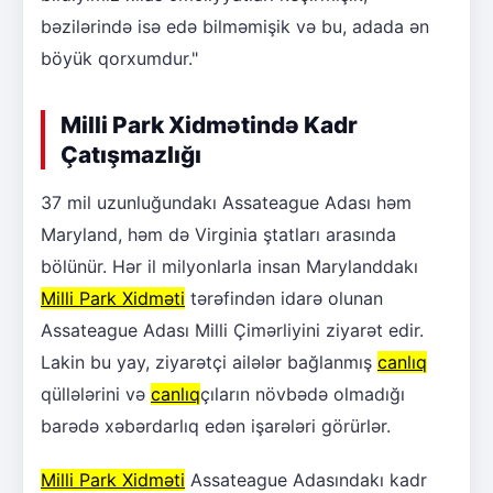
bəzilərində isə edə bilməmişik və bu, adada ən
böyük qorxumdur."
Milli Park Xidmətində Kadr
Çatışmazlığı
37 mil uzunluğundakı Assateague Adası həm
Maryland, həm də Virginia ştatları arasında
bölünür. Hər il milyonlarla insan Marylanddakı
Milli Park Xidməti
tərəfindən idarə olunan
Assateague Adası Milli Çimərliyini ziyarət edir.
Lakin bu yay, ziyarətçi ailələr bağlanmış
canlıq
qüllələrini və
canlıq
çıların növbədə olmadığı
barədə xəbərdarlıq edən işarələri görürlər.
Milli Park Xidməti
Assateague Adasındakı kadr