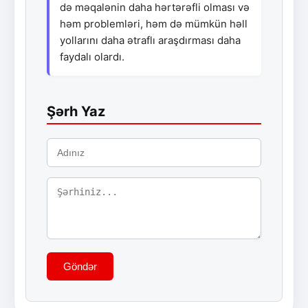
də məqalənin daha hərtərəfli olması və
həm problemləri, həm də mümkün həll
yollarını daha ətraflı araşdırması daha
faydalı olardı.
Şərh Yaz
Göndər