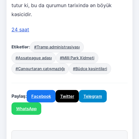
tutur ki, bu da qurumun tarixində ən böyük
kəsicidir.
24 saat
Etiketlər:
#Tramp administrasiyası
#Assateague adası
#Milli Park Xidməti
#Canqurtaran çatışmazlığı
#Büdcə kəsintiləri
Paylaş:
Facebook
Twitter
Telegram
WhatsApp