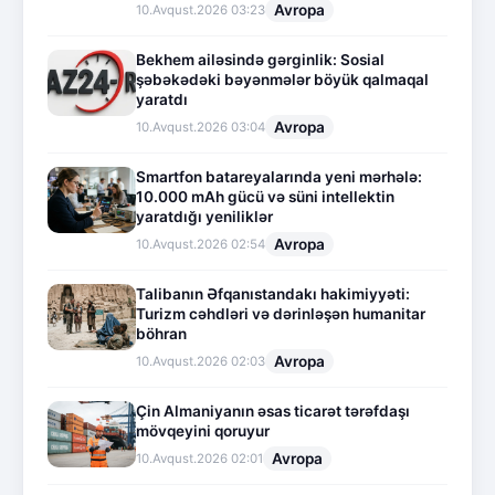
Avropa
10.Avqust.2026 03:23
Bekhem ailəsində gərginlik: Sosial
şəbəkədəki bəyənmələr böyük qalmaqal
yaratdı
Avropa
10.Avqust.2026 03:04
Smartfon batareyalarında yeni mərhələ:
10.000 mAh gücü və süni intellektin
yaratdığı yeniliklər
Avropa
10.Avqust.2026 02:54
Talibanın Əfqanıstandakı hakimiyyəti:
Turizm cəhdləri və dərinləşən humanitar
böhran
Avropa
10.Avqust.2026 02:03
Çin Almaniyanın əsas ticarət tərəfdaşı
mövqeyini qoruyur
Avropa
10.Avqust.2026 02:01