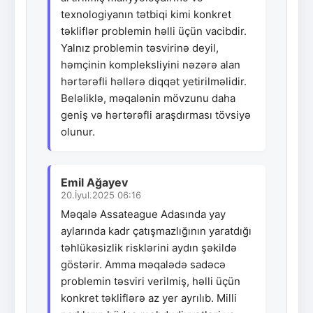
texnologiyanın tətbiqi kimi konkret
təkliflər problemin həlli üçün vacibdir.
Yalnız problemin təsvirinə deyil,
həmçinin kompleksliyini nəzərə alan
hərtərəfli həllərə diqqət yetirilməlidir.
Beləliklə, məqalənin mövzunu daha
geniş və hərtərəfli araşdırması tövsiyə
olunur.
Emil Ağayev
20.İyul.2025 06:16
Məqalə Assateague Adasında yay
aylarında kadr çatışmazlığının yaratdığı
təhlükəsizlik risklərini aydın şəkildə
göstərir. Amma məqalədə sadəcə
problemin təsviri verilmiş, həlli üçün
konkret təkliflərə az yer ayrılıb. Milli