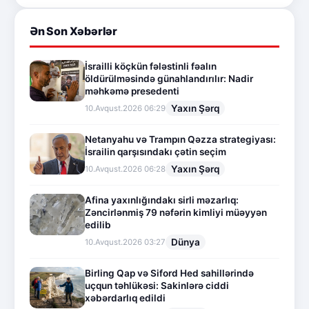
Ən Son Xəbərlər
İsrailli köçkün fələstinli fəalın
öldürülməsində günahlandırılır: Nadir
məhkəmə presedenti
Yaxın Şərq
10.Avqust.2026 06:29
Netanyahu və Trampın Qəzza strategiyası:
İsrailin qarşısındakı çətin seçim
Yaxın Şərq
10.Avqust.2026 06:28
Afina yaxınlığındakı sirli məzarlıq:
Zəncirlənmiş 79 nəfərin kimliyi müəyyən
edilib
Dünya
10.Avqust.2026 03:27
Birling Qap və Siford Hed sahillərində
uçqun təhlükəsi: Sakinlərə ciddi
xəbərdarlıq edildi