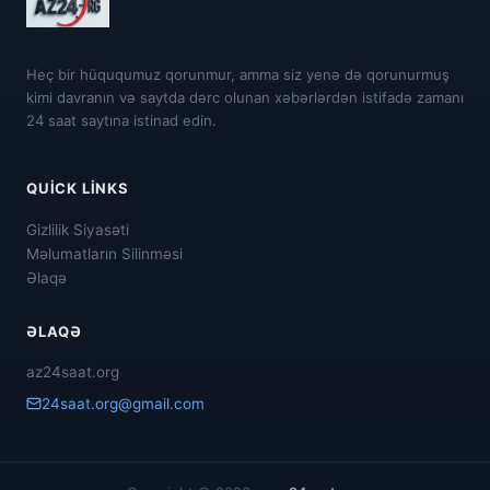
Heç bir hüququmuz qorunmur, amma siz yenə də qorunurmuş
kimi davranın və saytda dərc olunan xəbərlərdən istifadə zamanı
24 saat saytına istinad edin.
QUICK LINKS
Gizlilik Siyasəti
Məlumatların Silinməsi
Əlaqə
ƏLAQƏ
az24saat.org
24saat.org@gmail.com