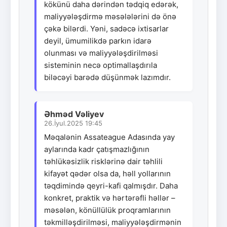
kökünü daha dərindən tədqiq edərək,
maliyyələşdirmə məsələlərini də önə
çəkə bilərdi. Yəni, sadəcə ixtisarlar
deyil, ümumilikdə parkın idarə
olunması və maliyyələşdirilməsi
sisteminin necə optimallaşdırıla
biləcəyi barədə düşünmək lazımdır.
Əhməd Vəliyev
26.İyul.2025 19:45
Məqalənin Assateague Adasında yay
aylarında kadr çatışmazlığının
təhlükəsizlik risklərinə dair təhlili
kifayət qədər olsa da, həll yollarının
təqdimində qeyri-kafi qalmışdır. Daha
konkret, praktik və hərtərəfli həllər –
məsələn, könüllülük proqramlarının
təkmilləşdirilməsi, maliyyələşdirmənin