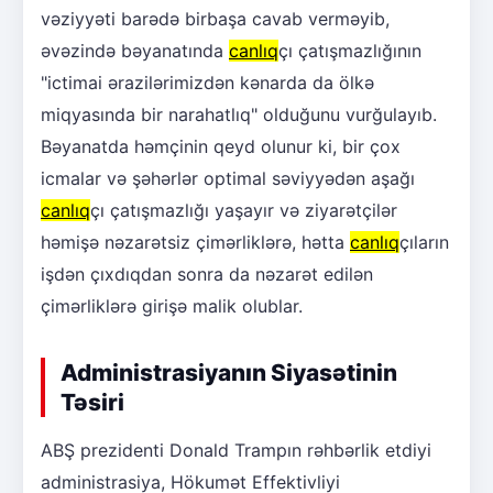
vəziyyəti barədə birbaşa cavab verməyib,
əvəzində bəyanatında
canlıq
çı çatışmazlığının
"ictimai ərazilərimizdən kənarda da ölkə
miqyasında bir narahatlıq" olduğunu vurğulayıb.
Bəyanatda həmçinin qeyd olunur ki, bir çox
icmalar və şəhərlər optimal səviyyədən aşağı
canlıq
çı çatışmazlığı yaşayır və ziyarətçilər
həmişə nəzarətsiz çimərliklərə, hətta
canlıq
çıların
işdən çıxdıqdan sonra da nəzarət edilən
çimərliklərə girişə malik olublar.
Administrasiyanın Siyasətinin
Təsiri
ABŞ prezidenti Donald Trampın rəhbərlik etdiyi
administrasiya, Hökumət Effektivliyi