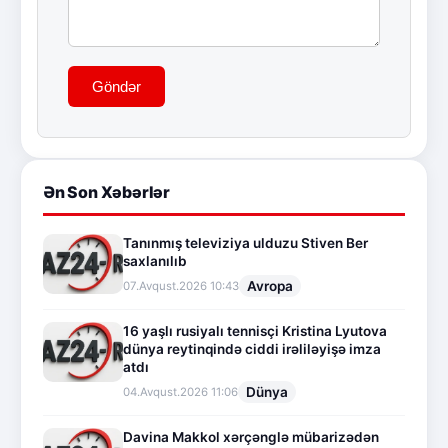
Göndər
Ən Son Xəbərlər
Tanınmış televiziya ulduzu Stiven Ber
saxlanılıb
Avropa
07.Avqust.2026 10:43
16 yaşlı rusiyalı tennisçi Kristina Lyutova
dünya reytinqində ciddi irəliləyişə imza
atdı
Dünya
04.Avqust.2026 11:06
Davina Makkol xərçənglə mübarizədən