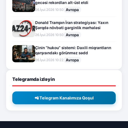
gecəsi rekordları alt-üst etdi
Avropa
26.İyul.2026 10:50
Donald Trampın İran strategiyası: Yaxın
Şərqdə növbəti gərginlik mərhələsi
Avropa
26.İyul.2026 10:50
Çinin “hukou” sistemi: Daxili miqrantların
qarşısındakı görünməz sədd
Avropa
26.İyul.2026 10:22
Telegramda izləyin
📲 Telegram Kanalımıza Qoşul