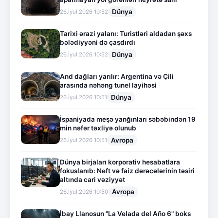
Dünya
26.İyul.2026 10:52
Tarixi ərazi yalanı: Turistləri aldadan şəxs
bələdiyyəni də çaşdırdı
Dünya
26.İyul.2026 10:52
And dağları yarılır: Argentina və Çili
arasında nəhəng tunel layihəsi
Dünya
26.İyul.2026 10:51
İspaniyada meşə yanğınları səbəbindən 19
min nəfər təxliyə olunub
Avropa
26.İyul.2026 10:51
Dünya birjaları korporativ hesabatlara
fokuslanıb: Neft və faiz dərəcələrinin təsiri
altında cari vəziyyət
Avropa
26.İyul.2026 10:50
İbay Llanosun "La Velada del Año 6" boks