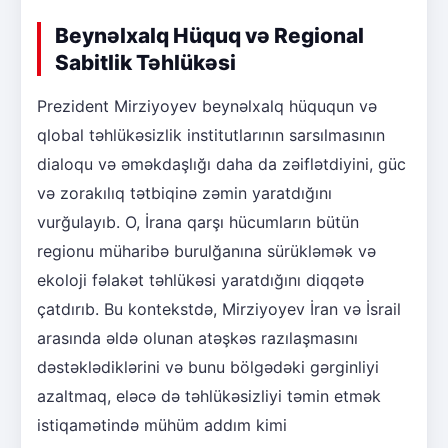
Beynəlxalq Hüquq və Regional
Sabitlik Təhlükəsi
Prezident Mirziyoyev beynəlxalq hüququn və
qlobal təhlükəsizlik institutlarının sarsılmasının
dialoqu və əməkdaşlığı daha da zəiflətdiyini, güc
və zorakılıq tətbiqinə zəmin yaratdığını
vurğulayıb. O, İrana qarşı hücumların bütün
regionu müharibə burulğanına sürükləmək və
ekoloji fəlakət təhlükəsi yaratdığını diqqətə
çatdırıb. Bu kontekstdə, Mirziyoyev İran və İsrail
arasında əldə olunan atəşkəs razılaşmasını
dəstəklədiklərini və bunu bölgədəki gərginliyi
azaltmaq, eləcə də təhlükəsizliyi təmin etmək
istiqamətində mühüm addım kimi