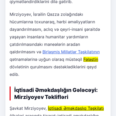
qiymətləndirdiklərini dilə gətirib.
Mirziyoyev, İsrailin Qəzza zolağındakı
hücumlarına toxunaraq, hərbi əməliyyatların
dayandırılmasını, aclıq və qeyri-insani şəraitdə
yaşayan insanlara humanitar yardımların
çatdırılmasındakı maneələrin aradan
qaldırılmasını və
Birləşmiş Millətlər Təşkilatının
qətnamələrinə uyğun olaraq müstəqil
Fələstin
dövlətinin qurulmasını dəstəklədiklərini qeyd
edib.
İqtisadi Əməkdaşlığın Gələcəyi:
Mirziyoyev Təklifləri
Şavkat Mirziyoyev,
İqtisadi Əməkdaşlıq Təşkilatı
ölkələri arasında ticarət-iqtisadi əməkdaşlığın