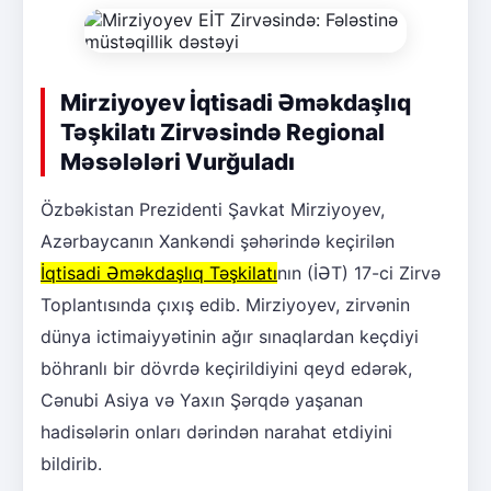
Mirziyoyev İqtisadi Əməkdaşlıq
Təşkilatı Zirvəsində Regional
Məsələləri Vurğuladı
Özbəkistan Prezidenti Şavkat Mirziyoyev,
Azərbaycanın Xankəndi şəhərində keçirilən
İqtisadi Əməkdaşlıq Təşkilatı
nın (İƏT) 17-ci Zirvə
Toplantısında çıxış edib. Mirziyoyev, zirvənin
dünya ictimaiyyətinin ağır sınaqlardan keçdiyi
böhranlı bir dövrdə keçirildiyini qeyd edərək,
Cənubi Asiya və Yaxın Şərqdə yaşanan
hadisələrin onları dərindən narahat etdiyini
bildirib.