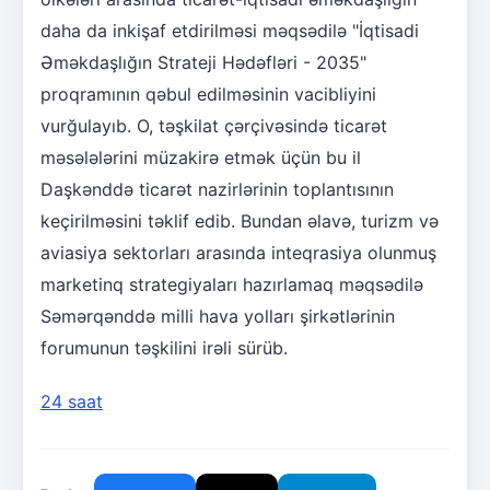
daha da inkişaf etdirilməsi məqsədilə "İqtisadi
Əməkdaşlığın Strateji Hədəfləri - 2035"
proqramının qəbul edilməsinin vacibliyini
vurğulayıb. O, təşkilat çərçivəsində ticarət
məsələlərini müzakirə etmək üçün bu il
Daşkənddə ticarət nazirlərinin toplantısının
keçirilməsini təklif edib. Bundan əlavə, turizm və
aviasiya sektorları arasında inteqrasiya olunmuş
marketinq strategiyaları hazırlamaq məqsədilə
Səmərqənddə milli hava yolları şirkətlərinin
forumunun təşkilini irəli sürüb.
24 saat