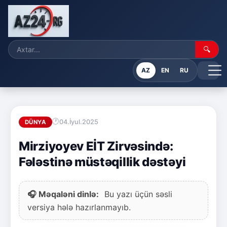
🔍
AZ
EN
RU
04.İyul.2025
DÜNYA
Mirziyoyev EİT Zirvəsində:
Fələstinə müstəqillik dəstəyi
🎧 Məqaləni dinlə:
Bu yazı üçün səsli
versiya hələ hazırlanmayıb.