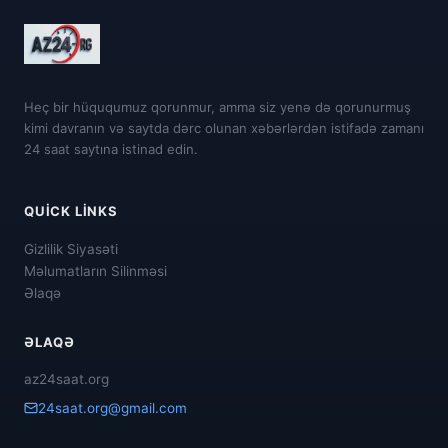
Heç bir hüququmuz qorunmur, amma siz yenə də qorunurmuş
kimi davranın və saytda dərc olunan xəbərlərdən istifadə zamanı
24 saat saytına istinad edin.
QUICK LINKS
Gizlilik Siyasəti
Məlumatların Silinməsi
Əlaqə
ƏLAQƏ
az24saat.org
24saat.org@gmail.com