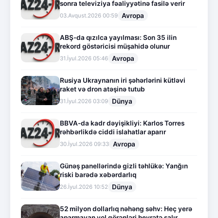
sonra televiziya fəaliyyətinə fasilə verir
Avropa
03.Avqust.2026 00:59
ABŞ-da qızılca yayılması: Son 35 ilin
rekord göstəricisi müşahidə olunur
Avropa
31.İyul.2026 05:46
Rusiya Ukraynanın iri şəhərlərini kütləvi
raket və dron atəşinə tutub
Dünya
31.İyul.2026 03:09
BBVA-da kadr dəyişikliyi: Karlos Torres
rəhbərlikdə ciddi islahatlar aparır
Avropa
30.İyul.2026 09:33
Günəş panellərində gizli təhlükə: Yanğın
riski barədə xəbərdarlıq
Dünya
26.İyul.2026 10:52
52 milyon dollarlıq nəhəng səhv: Heç yerə
aparmayan yol görənləri heyrətə salır