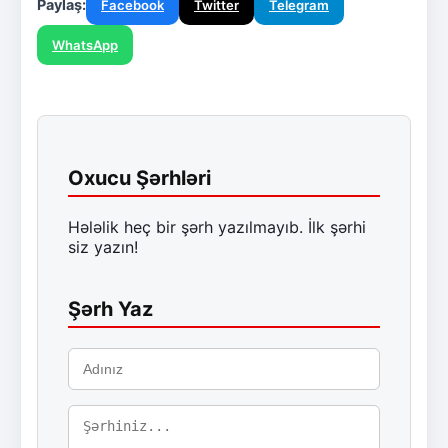
Paylaş:
Facebook
Twitter
Telegram
WhatsApp
Oxucu Şərhləri
Hələlik heç bir şərh yazılmayıb. İlk şərhi
siz yazın!
Şərh Yaz