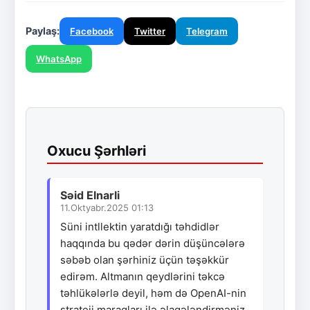
Paylaş:
Facebook
Twitter
Telegram
WhatsApp
Oxucu Şərhləri
Səid Elnarli
11.Oktyabr.2025 01:13
Süni intllektin yaratdığı təhdidlər
haqqında bu qədər dərin düşüncələrə
səbəb olan şərhiniz üçün təşəkkür
edirəm. Altmanın qeydlərini təkcə
təhlükələrlə deyil, həm də OpenAI-nin
strateji maraqları ilə əlaqələndirməniz