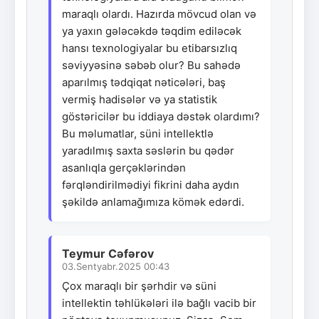
maraqlı olardı. Hazırda mövcud olan və
ya yaxın gələcəkdə təqdim ediləcək
hansı texnologiyalar bu etibarsızlıq
səviyyəsinə səbəb olur? Bu sahədə
aparılmış tədqiqat nəticələri, baş
vermiş hadisələr və ya statistik
göstəricilər bu iddiaya dəstək olardımı?
Bu məlumatlar, süni intellektlə
yaradılmış saxta səslərin bu qədər
asanlıqla gerçəklərindən
fərqləndirilmədiyi fikrini daha aydın
şəkildə anlamağımıza kömək edərdi.
Teymur Cəfərov
03.Sentyabr.2025 00:43
Çox maraqlı bir şərhdir və süni
intellektin təhlükələri ilə bağlı vacib bir