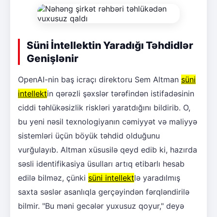
Süni İntellektin Yaradığı Təhdidlər
Genişlənir
OpenAI-nin baş icraçı direktoru Sem Altman
süni
intellekt
in qərəzli şəxslər tərəfindən istifadəsinin
ciddi təhlükəsizlik riskləri yaratdığını bildirib. O,
bu yeni nəsil texnologiyanın cəmiyyət və maliyyə
sistemləri üçün böyük təhdid olduğunu
vurğulayıb. Altman xüsusilə qeyd edib ki, hazırda
səsli identifikasiya üsulları artıq etibarlı hesab
edilə bilməz, çünki
süni intellekt
lə yaradılmış
saxta səslər asanlıqla gerçəyindən fərqləndirilə
bilmir. "Bu məni gecələr yuxusuz qoyur," deyə