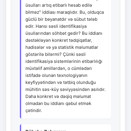
üsulları artıq etibarlı hesab edilə
bilməz" iddiası maraqlıdır. Bu, olduqca
güclü bir bəyanatdır və sübut tələb
edir. Hansı səsli identifikasiya
üsullarından söhbət gedir? Bu iddianı
dəstəkləyən konkret tədqiqatlar,
hadisələr və ya statistik məlumatlar
göstərilə bilərmi? Çünki səsli
identifikasiya sistemlərinin etibarlılığı
müxtəlif amillərdən, o cümlədən
istifadə olunan texnologiyanın
keyfiyyətindən və tətbiq olunduğu
mühitin səs-küy səviyyəsindən asılıdır.
Daha konkret və dəqiq məlumat
olmadan bu iddianı qəbul etmək
çətindir.