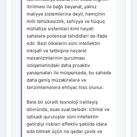
itirilməsi ilə bağlı bəyanat, yalnız
maliyyə sistemlərinə deyil, həmçinin
milli təhlükəsizlik, səhiyyə və hüquq
mühafizə sistemləri kimi həyati
sahələrə potensial təhdidləri də ifadə
edir. Bəzi ölkələrin süni intellektin
inkişafı və tətbiqinə nəzarət
mexanizmlərinin qurulması
istiqamətindəki daha proaktiv
yanaşmaları ilə müqayisədə, bu sahədə
daha geniş müzakirələrə və
tənzimləmələrə ehtiyac hiss olunur.
Belə bir sürətli texnoloji irəliləyiş
dövründə, əsas sual belədir: ictimai və
iqtisadi quruluşlar süni intellektin
gətirdiyi riskləri effektiv şəkildə idarə
edə bilmək üçün nə qədər çevik və