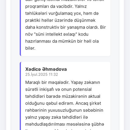
proqramları da vacibdir. Yalnız
təhlükələri vurğulamaq yox, həm də
praktiki həllər üzərində düşünmək
daha konstruktiv bir yanaşma olardı. Bir
növ "süni intellekt əxlaqı" kodu
hazırlanması da mümkün bir həll ola
bilər.
Xədicə Əhmədova
25.İyul.2025 11:32
Maraqlı bir məqalədir. Yapay zəkanın
sürətli inkişafı və onun potensial
təhdidləri barədə müzakirənin aktual
olduğunu qəbul edirəm. Ancaq şirkət
rəhbərinin yuxusuzluğunun səbəbinin
yalnız yapay zəka təhdidləri ilə
məhdudlaşdırılması məsələsinə şübhə