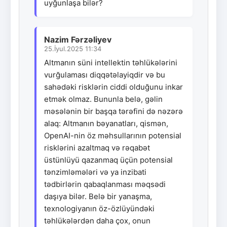
uyğunlaşa bilər?
Nazim Fərzəliyev
25.İyul.2025 11:34
Altmanın süni intellektin təhlükələrini
vurğulaması diqqətəlayiqdir və bu
sahədəki risklərin ciddi olduğunu inkar
etmək olmaz. Bununla belə, gəlin
məsələnin bir başqa tərəfini də nəzərə
alaq: Altmanın bəyanatları, qismən,
OpenAI-nin öz məhsullarının potensial
risklərini azaltmaq və rəqabət
üstünlüyü qazanmaq üçün potensial
tənzimləmələri və ya inzibati
tədbirlərin qabaqlanması məqsədi
daşıya bilər. Belə bir yanaşma,
texnologiyanın öz-özlüyündəki
təhlükələrdən daha çox, onun