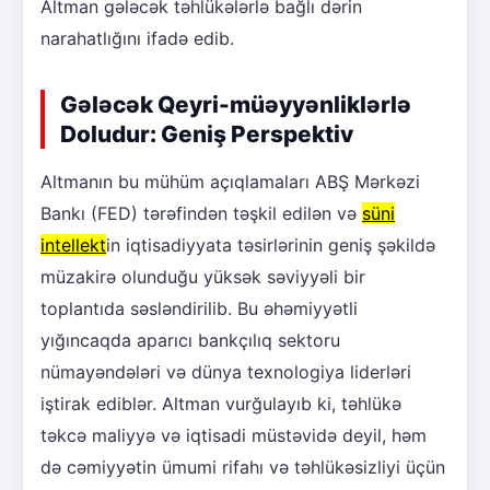
Altman gələcək təhlükələrlə bağlı dərin
narahatlığını ifadə edib.
Gələcək Qeyri-müəyyənliklərlə
Doludur: Geniş Perspektiv
Altmanın bu mühüm açıqlamaları ABŞ Mərkəzi
Bankı (FED) tərəfindən təşkil edilən və
süni
intellekt
in iqtisadiyyata təsirlərinin geniş şəkildə
müzakirə olunduğu yüksək səviyyəli bir
toplantıda səsləndirilib. Bu əhəmiyyətli
yığıncaqda aparıcı bankçılıq sektoru
nümayəndələri və dünya texnologiya liderləri
iştirak ediblər. Altman vurğulayıb ki, təhlükə
təkcə maliyyə və iqtisadi müstəvidə deyil, həm
də cəmiyyətin ümumi rifahı və təhlükəsizliyi üçün