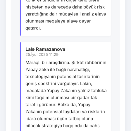
nisbətən nə dərəcədə daha böyük risk
yaratdığına dair müqayisəli analiz əlavə
olunması məqaləyə əlavə dəyər
qatardı.
Lalə Ramazanova
25.İyul.2025 11:29
Maraqlı bir araşdırma. Şirkət rəhbərinin
Yapay Zəka ilə bağlı narahatlığı,
texnologiyanın potensial təsirlərinin
geniş spektrini vurğulayır. Lakin,
məqalədə Yapay Zəkanın yalnız təhlükə
kimi təqdim olunması bir qədər tək
tərəfli görünür. Bəlkə də, Yapay
Zəkanın potensial faydaları və risklərin
idarə olunması üçün tətbiq oluna
biləcək strategiya haqqında da bəhs