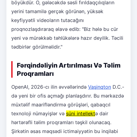
böyükdür. O, gələcəkdə səsli fırıldaqçılıqların
yerini tamamilə gerçək görünən, yüksək
keyfiyyətli videoların tutacağını
proqnozlaşdıraraq əlavə edib: "Biz hələ bu cür
yeni və mürəkkəb təhlükələrə hazır deyilik. Təcili
tədbirlər görülməlidir."
Fərqindəliyin Artırılması Və Təlim
Proqramları
OpenAI, 2026-cı ilin əvvəllərində
Vaşinqton
D.C.-
də yeni bir ofis açmağı planlaşdırır. Bu mərkəzdə
müxtəlif maarifləndirmə görüşləri, qabaqcıl
texnoloji nümayişlər və
süni intellekt
ə dair
hərtərəfli təlim proqramları təşkil olunacaq.
Şirkətin əsas məqsədi ictimaiyyətin bu inqilabi