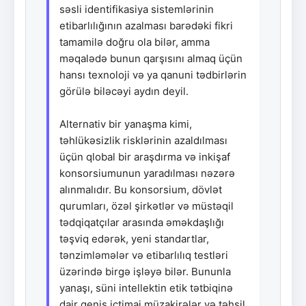
səsli identifikasiya sistemlərinin
etibarlılığının azalması barədəki fikri
tamamilə doğru ola bilər, amma
məqalədə bunun qarşısını almaq üçün
hansı texnoloji və ya qanuni tədbirlərin
görülə biləcəyi aydın deyil.
Alternativ bir yanaşma kimi,
təhlükəsizlik risklərinin azaldılması
üçün qlobal bir araşdırma və inkişaf
konsorsiumunun yaradılması nəzərə
alınmalıdır. Bu konsorsium, dövlət
qurumları, özəl şirkətlər və müstəqil
tədqiqatçılar arasında əməkdaşlığı
təşviq edərək, yeni standartlar,
tənzimləmələr və etibarlılıq testləri
üzərində birgə işləyə bilər. Bununla
yanaşı, süni intellektin etik tətbiqinə
dair geniş ictimai müzakirələr və təhsil