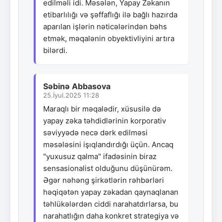
edilməli idi. Məsələn, Yapay Zəkanın
etibarlılığı və şəffaflığı ilə bağlı hazırda
aparılan işlərin nəticələrindən bəhs
etmək, məqalənin obyektivliyini artıra
bilərdi.
Səbinə Abbasova
25.İyul.2025 11:28
Maraqlı bir məqalədir, xüsusilə də
yapay zəka təhdidlərinin korporativ
səviyyədə necə dərk edilməsi
məsələsini işıqlandırdığı üçün. Ancaq
"yuxusuz qalma" ifadəsinin biraz
sensasionalist olduğunu düşünürəm.
Əgər nəhəng şirkətlərin rəhbərləri
həqiqətən yapay zəkadan qaynaqlanan
təhlükələrdən ciddi narahatdırlarsa, bu
narahatlığın daha konkret strategiya və