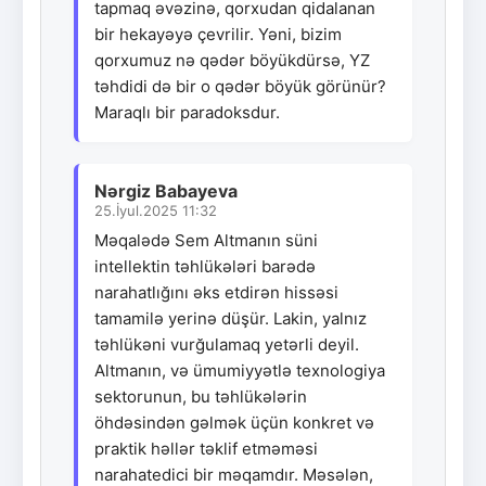
tapmaq əvəzinə, qorxudan qidalanan
bir hekayəyə çevrilir. Yəni, bizim
qorxumuz nə qədər böyükdürsə, YZ
təhdidi də bir o qədər böyük görünür?
Maraqlı bir paradoksdur.
Nərgiz Babayeva
25.İyul.2025 11:32
Məqalədə Sem Altmanın süni
intellektin təhlükələri barədə
narahatlığını əks etdirən hissəsi
tamamilə yerinə düşür. Lakin, yalnız
təhlükəni vurğulamaq yetərli deyil.
Altmanın, və ümumiyyətlə texnologiya
sektorunun, bu təhlükələrin
öhdəsindən gəlmək üçün konkret və
praktik həllər təklif etməməsi
narahatedici bir məqamdır. Məsələn,