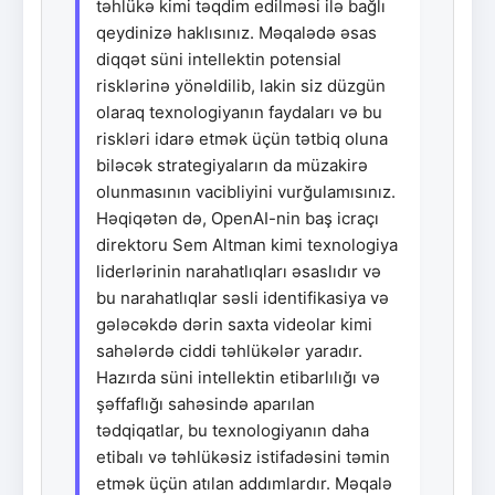
təhlükə kimi təqdim edilməsi ilə bağlı
qeydinizə haklısınız. Məqalədə əsas
diqqət süni intellektin potensial
risklərinə yönəldilib, lakin siz düzgün
olaraq texnologiyanın faydaları və bu
riskləri idarə etmək üçün tətbiq oluna
biləcək strategiyaların da müzakirə
olunmasının vacibliyini vurğulamısınız.
Həqiqətən də, OpenAI-nin baş icraçı
direktoru Sem Altman kimi texnologiya
liderlərinin narahatlıqları əsaslıdır və
bu narahatlıqlar səsli identifikasiya və
gələcəkdə dərin saxta videolar kimi
sahələrdə ciddi təhlükələr yaradır.
Hazırda süni intellektin etibarlılığı və
şəffaflığı sahəsində aparılan
tədqiqatlar, bu texnologiyanın daha
etibalı və təhlükəsiz istifadəsini təmin
etmək üçün atılan addımlardır. Məqalə