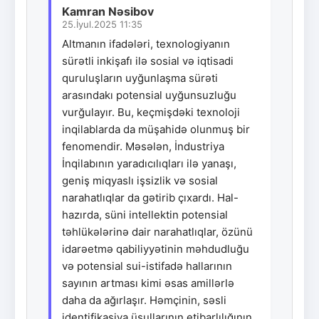
Kamran Nəsibov
25.İyul.2025 11:35
Altmanın ifadələri, texnologiyanın
sürətli inkişafı ilə sosial və iqtisadi
quruluşların uyğunlaşma sürəti
arasındakı potensial uyğunsuzluğu
vurğulayır. Bu, keçmişdəki texnoloji
inqilablarda da müşahidə olunmuş bir
fenomendir. Məsələn, İndustriya
İnqilabının yaradıcılıqları ilə yanaşı,
geniş miqyaslı işsizlik və sosial
narahatlıqlar da gətirib çıxardı. Hal-
hazırda, süni intellektin potensial
təhlükələrinə dair narahatlıqlar, özünü
idarəetmə qabiliyyətinin məhdudluğu
və potensial sui-istifadə hallarının
sayının artması kimi əsas amillərlə
daha da ağırlaşır. Həmçinin, səsli
identifikasiya üsullarının etibarlılığının