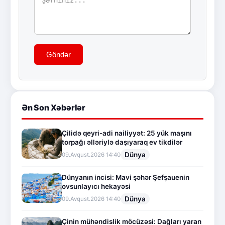
Göndər
Ən Son Xəbərlər
Çilidə qeyri-adi nailiyyət: 25 yük maşını
torpağı əlləriylə daşıyaraq ev tikdilər
Dünya
09.Avqust.2026 14:40
Dünyanın incisi: Mavi şəhər Şefşauenin
ovsunlayıcı hekayəsi
Dünya
09.Avqust.2026 14:40
Çinin mühəndislik möcüzəsi: Dağları yaran