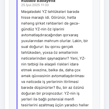
Rübabə Babayeva
25.İyul.2025 11:33
Məqalədəki YZ təhlükələri barədə
hissə maraqlı idi. Görünür, hətta
nəhəng şirkət rəhbərləri də gecə-
gündüz YZ-nin öz işlərini
avtomatlaşdıracağından qorxaraq
yuxularından məhrum olurlar. Lakin, bir
sual doğurur: bu qorxu gerçək
təhlükədən, yoxsa öz əməllərinin
nəticələrindən qaynaqlanır? Yəni, YZ-
nin tətbiqi ilə əlaqəli riskləri idarə
etmək əvəzinə, bəlkə də, daha çox
əmək qüvvəsinin avtomatlaşdırılması
və nəticədə iş yerlərinin itirilməsi
barədə düşünürlər? Bu, bir az özünü
doğuran bir proqnozdur: YZ-nin iş
yerləri ilə bağlı potensial mənfi
təsirlərini azaltmaq üçün yaradıcı həllər