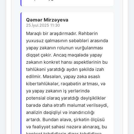
Qəmər Mirzəyeva
25.İyul.2025 11:30
Maraqlı bir araşdırmadır. Rəhbərin
yuxusuz qalmasının səbəbləri arasında
yapay zəkanın rolunun vurğulanması
diqqət çəkir. Ancaq məqalədə yapay
zəkanın konkret hansı aspektlərinin bu
təhlükəni yaratdığı aydın şəkildə izah
edilmir. Məsələn, yapay zəka əsaslı
kibertəhlükələr, rəqabətin artması, və
ya yapay zəkanın iş yerlərində
potensial olaraq yaratdığı dəyişikliklər
barədə daha ətraflı məlumat verilsəydi,
analizin dəqiqliyi və inandırıcılığı
artardı. Bundan əlavə, şirkətin ölçüsü
və fəaliyyət sahəsi nəzərə alınaraq, bu
konkret təhdidlərin digər təhdidlərə