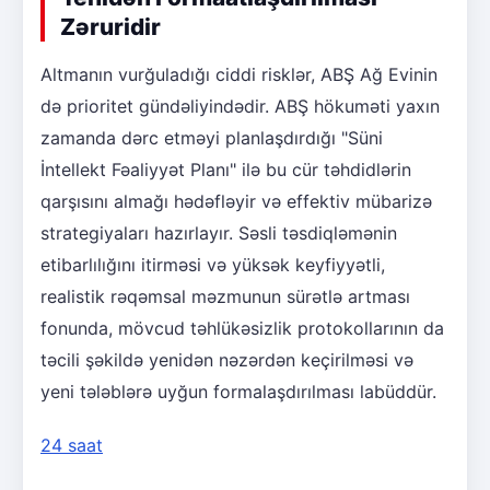
Zəruridir
Altmanın vurğuladığı ciddi risklər, ABŞ Ağ Evinin
də prioritet gündəliyindədir. ABŞ hökuməti yaxın
zamanda dərc etməyi planlaşdırdığı "Süni
İntellekt Fəaliyyət Planı" ilə bu cür təhdidlərin
qarşısını almağı hədəfləyir və effektiv mübarizə
strategiyaları hazırlayır. Səsli təsdiqləmənin
etibarlılığını itirməsi və yüksək keyfiyyətli,
realistik rəqəmsal məzmunun sürətlə artması
fonunda, mövcud təhlükəsizlik protokollarının da
təcili şəkildə yenidən nəzərdən keçirilməsi və
yeni tələblərə uyğun formalaşdırılması labüddür.
24 saat