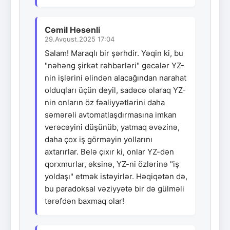
Cəmil Həsənli
29.Avqust.2025 17:04
Salam! Maraqlı bir şərhdir. Yəqin ki, bu
"nəhəng şirkət rəhbərləri" gecələr YZ-
nin işlərini əlindən alacağından narahat
olduqları üçün deyil, sadəcə olaraq YZ-
nin onların öz fəaliyyətlərini daha
səmərəli avtomatlaşdırmasına imkan
verəcəyini düşünüb, yatmaq əvəzinə,
daha çox iş görməyin yollarını
axtarırlar. Belə çıxır ki, onlar YZ-dən
qorxmurlar, əksinə, YZ-ni özlərinə "iş
yoldaşı" etmək istəyirlər. Həqiqətən də,
bu paradoksal vəziyyətə bir də gülməli
tərəfdən baxmaq olar!