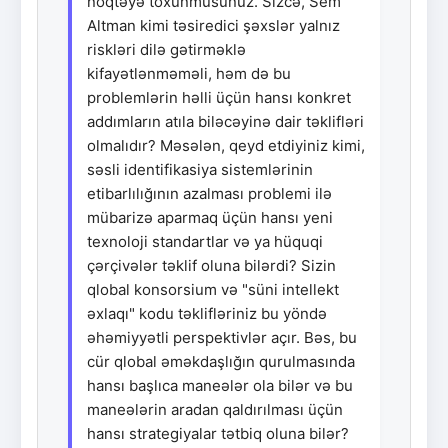
nöqtəyə toxunmusunuz. Sizcə, Sem
Altman kimi təsiredici şəxslər yalnız
riskləri dilə gətirməklə
kifayətlənməməli, həm də bu
problemlərin həlli üçün hansı konkret
addımların atıla biləcəyinə dair təklifləri
olmalıdır? Məsələn, qeyd etdiyiniz kimi,
səsli identifikasiya sistemlərinin
etibarlılığının azalması problemi ilə
mübarizə aparmaq üçün hansı yeni
texnoloji standartlar və ya hüquqi
çərçivələr təklif oluna bilərdi? Sizin
qlobal konsorsium və "süni intellekt
əxlaqı" kodu təklifləriniz bu yöndə
əhəmiyyətli perspektivlər açır. Bəs, bu
cür qlobal əməkdaşlığın qurulmasında
hansı başlıca maneələr ola bilər və bu
maneələrin aradan qaldırılması üçün
hansı strategiyalar tətbiq oluna bilər?