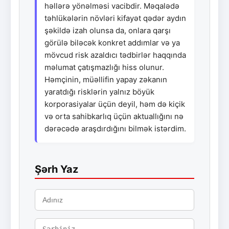
həllərə yönəlməsi vacibdir. Məqalədə
təhlükələrin növləri kifayət qədər aydın
şəkildə izah olunsa da, onlara qarşı
görülə biləcək konkret addımlar və ya
mövcud risk azaldıcı tədbirlər haqqında
məlumat çatışmazlığı hiss olunur.
Həmçinin, müəllifin yapay zəkanın
yaratdığı risklərin yalnız böyük
korporasiyalar üçün deyil, həm də kiçik
və orta sahibkarlıq üçün aktuallığını nə
dərəcədə araşdırdığını bilmək istərdim.
Şərh Yaz