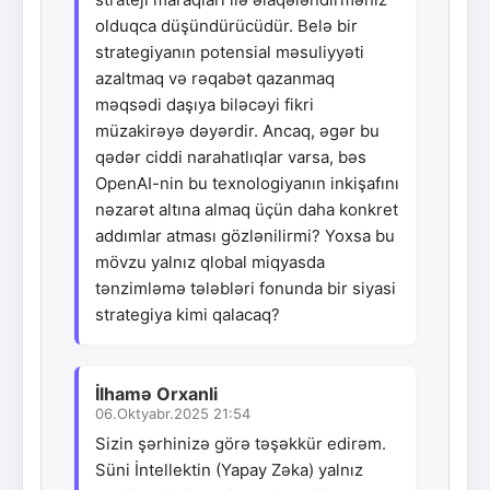
olduqca düşündürücüdür. Belə bir
strategiyanın potensial məsuliyyəti
azaltmaq və rəqabət qazanmaq
məqsədi daşıya biləcəyi fikri
müzakirəyə dəyərdir. Ancaq, əgər bu
qədər ciddi narahatlıqlar varsa, bəs
OpenAI-nin bu texnologiyanın inkişafını
nəzarət altına almaq üçün daha konkret
addımlar atması gözlənilirmi? Yoxsa bu
mövzu yalnız qlobal miqyasda
tənzimləmə tələbləri fonunda bir siyasi
strategiya kimi qalacaq?
İlhamə Orxanli
06.Oktyabr.2025 21:54
Sizin şərhinizə görə təşəkkür edirəm.
Süni İntellektin (Yapay Zəka) yalnız