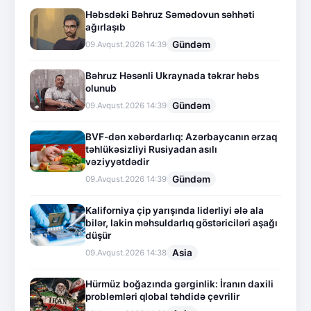
Həbsdəki Bəhruz Səmədovun səhhəti
ağırlaşıb
Gündəm
09.Avqust.2026 14:39
Bəhruz Həsənli Ukraynada təkrar həbs
olunub
Gündəm
09.Avqust.2026 14:39
BVF-dən xəbərdarlıq: Azərbaycanın ərzaq
təhlükəsizliyi Rusiyadan asılı
vəziyyətdədir
Gündəm
09.Avqust.2026 14:39
Kaliforniya çip yarışında liderliyi ələ ala
bilər, lakin məhsuldarlıq göstəriciləri aşağı
düşür
Asia
09.Avqust.2026 14:38
Hürmüz boğazında gərginlik: İranın daxili
problemləri qlobal təhdidə çevrilir