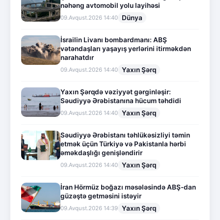
nəhəng avtomobil yolu layihəsi
Dünya
09.Avqust.2026 14:40
İsrailin Livanı bombardmanı: ABŞ
vətəndaşları yaşayış yerlərini itirməkdən
narahatdır
Yaxın Şərq
09.Avqust.2026 14:40
Yaxın Şərqdə vəziyyət gərginləşir:
Səudiyyə Ərəbistanına hücum təhdidi
Yaxın Şərq
09.Avqust.2026 14:40
Səudiyyə Ərəbistanı təhlükəsizliyi təmin
etmək üçün Türkiyə və Pakistanla hərbi
əməkdaşlığı genişləndirir
Yaxın Şərq
09.Avqust.2026 14:40
İran Hörmüz boğazı məsələsində ABŞ-dan
güzəştə getməsini istəyir
Yaxın Şərq
09.Avqust.2026 14:39