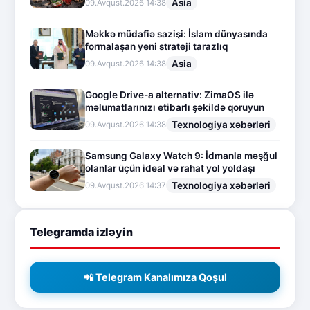
Asia
09.Avqust.2026 14:38
Məkkə müdafiə sazişi: İslam dünyasında
formalaşan yeni strateji tarazlıq
Asia
09.Avqust.2026 14:38
Google Drive-a alternativ: ZimaOS ilə
məlumatlarınızı etibarlı şəkildə qoruyun
Texnologiya xəbərləri
09.Avqust.2026 14:38
Samsung Galaxy Watch 9: İdmanla məşğul
olanlar üçün ideal və rahat yol yoldaşı
Texnologiya xəbərləri
09.Avqust.2026 14:37
Telegramda izləyin
📲 Telegram Kanalımıza Qoşul