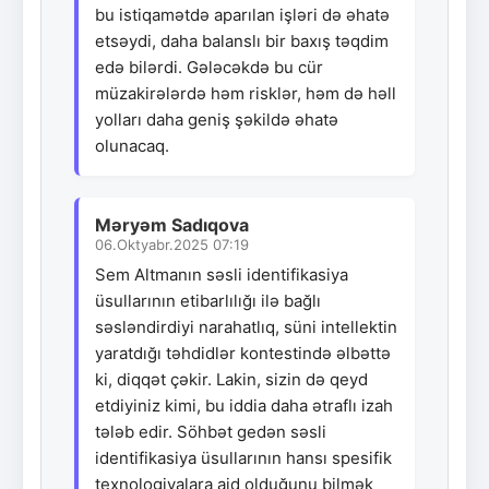
bu istiqamətdə aparılan işləri də əhatə
etsəydi, daha balanslı bir baxış təqdim
edə bilərdi. Gələcəkdə bu cür
müzakirələrdə həm risklər, həm də həll
yolları daha geniş şəkildə əhatə
olunacaq.
Məryəm Sadıqova
06.Oktyabr.2025 07:19
Sem Altmanın səsli identifikasiya
üsullarının etibarlılığı ilə bağlı
səsləndirdiyi narahatlıq, süni intellektin
yaratdığı təhdidlər kontestində əlbəttə
ki, diqqət çəkir. Lakin, sizin də qeyd
etdiyiniz kimi, bu iddia daha ətraflı izah
tələb edir. Söhbət gedən səsli
identifikasiya üsullarının hansı spesifik
texnologiyalara aid olduğunu bilmək