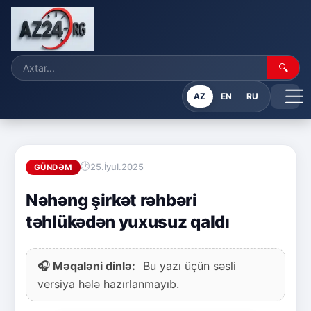
🔍
AZ
EN
RU
25.İyul.2025
GÜNDƏM
Nəhəng şirkət rəhbəri
təhlükədən yuxusuz qaldı
🎧 Məqaləni dinlə:
Bu yazı üçün səsli
versiya hələ hazırlanmayıb.