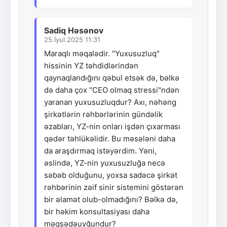
Sadiq Həsənov
25.İyul.2025 11:31
Maraqlı məqalədir. "Yuxusuzluq"
hissinin YZ təhdidlərindən
qaynaqlandığını qəbul etsək də, bəlkə
də daha çox "CEO olmaq stressi"ndən
yaranan yuxusuzluqdur? Axı, nəhəng
şirkətlərin rəhbərlərinin gündəlik
əzabları, YZ-nin onları işdən çıxarması
qədər təhlükəlidir. Bu məsələni daha
da araşdırmaq istəyərdim. Yəni,
əslində, YZ-nin yuxusuzluğa necə
səbəb olduğunu, yoxsa sadəcə şirkət
rəhbərinin zəif sinir sistemini göstərən
bir əlamət olub-olmadığını? Bəlkə də,
bir həkim konsultasiyası daha
məqsədəuyğundur?