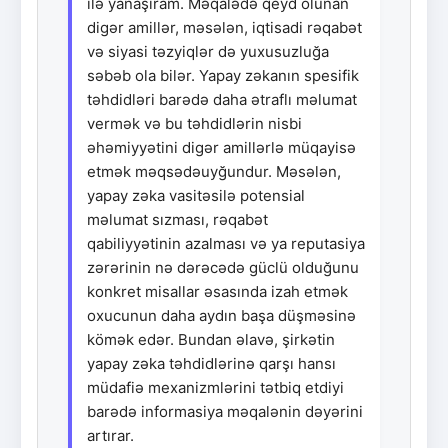
ilə yanaşıram. Məqalədə qeyd olunan
digər amillər, məsələn, iqtisadi rəqabət
və siyasi təzyiqlər də yuxusuzluğa
səbəb ola bilər. Yapay zəkanın spesifik
təhdidləri barədə daha ətraflı məlumat
vermək və bu təhdidlərin nisbi
əhəmiyyətini digər amillərlə müqayisə
etmək məqsədəuyğundur. Məsələn,
yapay zəka vasitəsilə potensial
məlumat sızması, rəqabət
qabiliyyətinin azalması və ya reputasiya
zərərinin nə dərəcədə güclü olduğunu
konkret misallar əsasında izah etmək
oxucunun daha aydın başa düşməsinə
kömək edər. Bundan əlavə, şirkətin
yapay zəka təhdidlərinə qarşı hansı
müdafiə mexanizmlərini tətbiq etdiyi
barədə informasiya məqalənin dəyərini
artırar.