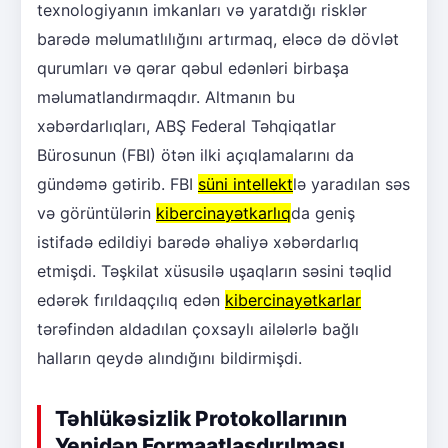
texnologiyanın imkanları və yaratdığı risklər
barədə məlumatlılığını artırmaq, eləcə də dövlət
qurumları və qərar qəbul edənləri birbaşa
məlumatlandırmaqdır. Altmanın bu
xəbərdarlıqları, ABŞ Federal Təhqiqatlar
Bürosunun (FBI) ötən ilki açıqlamalarını da
gündəmə gətirib. FBI
süni intellekt
lə yaradılan səs
və görüntülərin
kibercinayətkarlıq
da geniş
istifadə edildiyi barədə əhaliyə xəbərdarlıq
etmişdi. Təşkilat xüsusilə uşaqların səsini təqlid
edərək fırıldaqçılıq edən
kibercinayətkarlar
tərəfindən aldadılan çoxsaylı ailələrlə bağlı
halların qeydə alındığını bildirmişdi.
Təhlükəsizlik Protokollarının
Yenidən Formaatlaşdırılması