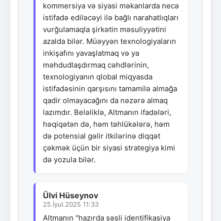
kommersiya və siyasi məkanlarda necə
istifadə ediləcəyi ilə bağlı narahatlıqları
vurğulamaqla şirkətin məsuliyyətini
azalda bilər. Müəyyən texnologiyaların
inkişafını yavaşlatmaq və ya
məhdudlaşdırmaq cəhdlərinin,
texnologiyanın qlobal miqyasda
istifadəsinin qarşısını tamamilə almağa
qadir olmayacağını da nəzərə almaq
lazımdır. Beləliklə, Altmanın ifadələri,
həqiqətən də, həm təhlükələrə, həm
də potensial gəlir itkilərinə diqqət
çəkmək üçün bir siyasi strategiya kimi
də yozula bilər.
Ülvi Hüseynov
25.İyul.2025 11:33
Altmanın "hazırda səsli identifikasiya