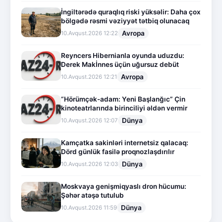
İngiltərədə quraqlıq riski yüksəlir: Daha çox
bölgədə rəsmi vəziyyət tətbiq olunacaq
Avropa
10.Avqust.2026 12:22
Reyncers Hibernianla oyunda uduzdu:
Derek Makİnnes üçün uğursuz debüt
Avropa
10.Avqust.2026 12:21
“Hörümçək-adam: Yeni Başlanğıc” Çin
kinoteatrlarında birinciliyi əldən vermir
Dünya
10.Avqust.2026 12:07
Kamçatka sakinləri internetsiz qalacaq:
Dörd günlük fasilə proqnozlaşdırılır
Dünya
10.Avqust.2026 12:03
Moskvaya genişmiqyaslı dron hücumu:
Şəhər atəşə tutulub
Dünya
10.Avqust.2026 11:59