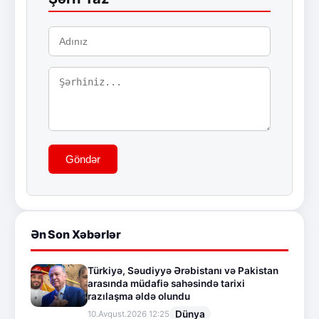
Göndər
Ən Son Xəbərlər
Türkiyə, Səudiyyə Ərəbistanı və Pakistan
arasında müdafiə sahəsində tarixi
razılaşma əldə olundu
Dünya
10.Avqust.2026 12:25