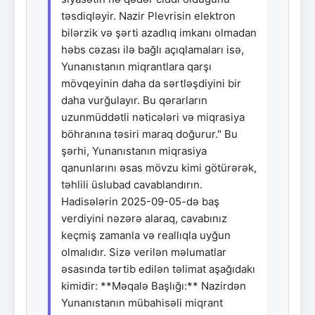
təsdiqləyir. Nazir Plevrisin elektron
bilərzik və şərti azadlıq imkanı olmadan
həbs cəzası ilə bağlı açıqlamaları isə,
Yunanıstanın miqrantlara qarşı
mövqeyinin daha da sərtləşdiyini bir
daha vurğulayır. Bu qərarların
uzunmüddətli nəticələri və miqrasiya
böhranına təsiri maraq doğurur." Bu
şərhi, Yunanıstanın miqrasiya
qanunlarını əsas mövzu kimi götürərək,
təhlili üslubad cavablandırın.
Hadisələrin 2025-09-05-də baş
verdiyini nəzərə alaraq, cavabınız
keçmiş zamanla və reallıqla uyğun
olmalıdır. Sizə verilən məlumatlar
əsasında tərtib edilən təlimat aşağıdakı
kimidir: **Məqalə Başlığı:** Nazirdən
Yunanıstanın mübahisəli miqrant