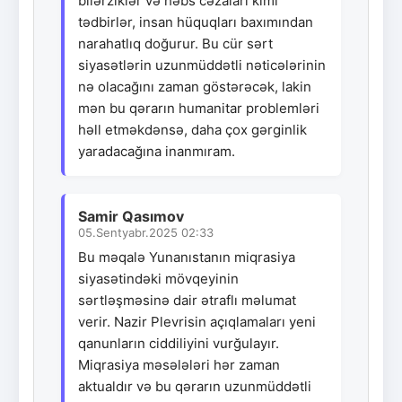
bilərziklər və həbs cəzaları kimi
tədbirlər, insan hüquqları baxımından
narahatlıq doğurur. Bu cür sərt
siyasətlərin uzunmüddətli nəticələrinin
nə olacağını zaman göstərəcək, lakin
mən bu qərarın humanitar problemləri
həll etməkdənsə, daha çox gərginlik
yaradacağına inanmıram.
Samir Qasımov
05.Sentyabr.2025 02:33
Bu məqalə Yunanıstanın miqrasiya
siyasətindəki mövqeyinin
sərtləşməsinə dair ətraflı məlumat
verir. Nazir Plevrisin açıqlamaları yeni
qanunların ciddiliyini vurğulayır.
Miqrasiya məsələləri hər zaman
aktualdır və bu qərarın uzunmüddətli