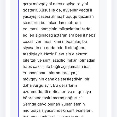
qarşı mövqeyini necə dəyişdirdiyini
göstərir. Xüsusilə də, əvvəllər yeddi il
yaşayış icazəsi almaq hüququ qazanan
şəxslərin bu imkandan məhrum
edilməsi, həmçinin müraciətləri rədd
edilən sığınacaq axtaranlara beş il həbs
cəzası verilməsi kimi məqamlar, bu
siyasətin nə qədər ciddi olduğunu
təsdiqləyir. Nazir Plevrisin elektron
bilərzik və şərti azadlıq imkanı olmadan
həbs cəzası ilə bağlı açıqlamaları isə,
Yunanıstanın miqrantlara qarşı
mövqeyinin daha da sərtləşdiyini bir
daha vurğulayır. Bu qərarların
uzunmüddətli nəticələri və miqrasiya
böhranına təsiri maraq doğurur."
Şərhdə qeyd olunan Yunanıstanın
miqrasiya siyasətindəki sərtləşmələri,
qanunsuz miqrasiyaya qarşı yeni