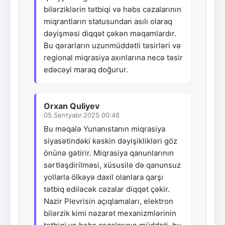
bilərziklərin tətbiqi və həbs cəzalarının
miqrantların statusundan asılı olaraq
dəyişməsi diqqət çəkən məqamlardır.
Bu qərarların uzunmüddətli təsirləri və
regional miqrasiya axınlarına necə təsir
edəcəyi maraq doğurur.
Orxan Quliyev
05.Sentyabr.2025 00:48
Bu məqalə Yunanıstanın miqrasiya
siyasətindəki kəskin dəyişiklikləri göz
önünə gətirir. Miqrasiya qanunlarının
sərtləşdirilməsi, xüsusilə də qanunsuz
yollarla ölkəyə daxil olanlara qarşı
tətbiq ediləcək cəzalar diqqət çəkir.
Nazir Plevrisin açıqlamaları, elektron
bilərzik kimi nəzarət mexanizmlərinin