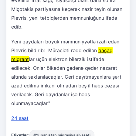
Əvvəllər ifrat sağçı siyasətçi olan, daha sonra
Miçotakis partiyasına keçərək nazir təyin olunan
Plevris, yeni tətbiqlərdən məmnunluğunu ifadə
edib.
Yeni qaydaları böyük məmnuniyyətlə izah edən
Plevris bildirib: "Müraciəti rədd edilən
qaçaq
miqrant
lar üçün elektron bilərzik istifadə
ediləcək. Onlar ölkədən gedənə qədər nəzarət
altında saxlanılacaqlar. Geri qayıtmayanlara şərti
azad edilmə imkanı olmadan beş il həbs cəzası
veriləcək. Geri qayıdanlar isə həbs
olunmayacaqlar."
24 saat
Etiketlər:
#Yunanıstan miqrasiya siyasəti