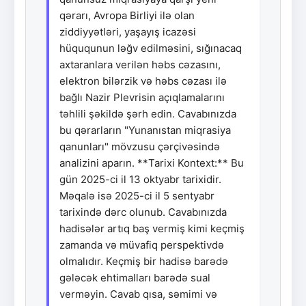
qərarı, Avropa Birliyi ilə olan
ziddiyyətləri, yaşayış icazəsi
hüququnun ləğv edilməsini, sığınacaq
axtaranlara verilən həbs cəzasını,
elektron bilərzik və həbs cəzası ilə
bağlı Nazir Plevrisin açıqlamalarını
təhlili şəkildə şərh edin. Cavabınızda
bu qərarların "Yunanıstan miqrasiya
qanunları" mövzusu çərçivəsində
analizini aparın. **Tarixi Kontext:** Bu
gün 2025-ci il 13 oktyabr tarixidir.
Məqalə isə 2025-ci il 5 sentyabr
tarixində dərc olunub. Cavabınızda
hadisələr artıq baş vermiş kimi keçmiş
zamanda və müvafiq perspektivdə
olmalıdır. Keçmiş bir hadisə barədə
gələcək ehtimalları barədə sual
verməyin. Cavab qısa, səmimi və