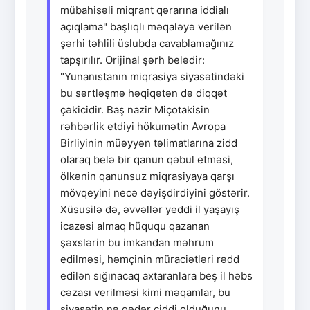
mübahisəli miqrant qərarına iddialı
açıqlama" başlıqlı məqaləyə verilən
şərhi təhlili üslubda cavablamağınız
tapşırılır. Orijinal şərh belədir:
"Yunanıstanın miqrasiya siyasətindəki
bu sərtləşmə həqiqətən də diqqət
çəkicidir. Baş nazir Miçotakisin
rəhbərlik etdiyi hökumətin Avropa
Birliyinin müəyyən təlimatlarına zidd
olaraq belə bir qanun qəbul etməsi,
ölkənin qanunsuz miqrasiyaya qarşı
mövqeyini necə dəyişdirdiyini göstərir.
Xüsusilə də, əvvəllər yeddi il yaşayış
icazəsi almaq hüququ qazanan
şəxslərin bu imkandan məhrum
edilməsi, həmçinin müraciətləri rədd
edilən sığınacaq axtaranlara beş il həbs
cəzası verilməsi kimi məqamlar, bu
siyasətin nə qədər ciddi olduğunu