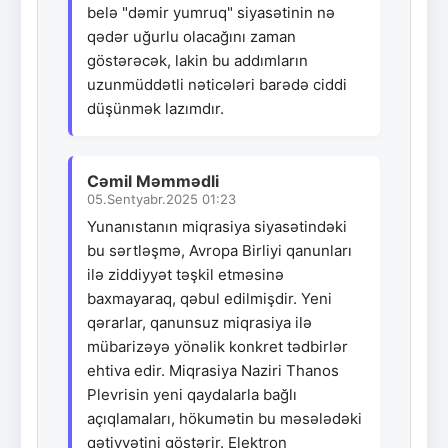
belə "dəmir yumruq" siyasətinin nə
qədər uğurlu olacağını zaman
göstərəcək, lakin bu addımların
uzunmüddətli nəticələri barədə ciddi
düşünmək lazımdır.
Cəmil Məmmədli
05.Sentyabr.2025 01:23
Yunanıstanın miqrasiya siyasətindəki
bu sərtləşmə, Avropa Birliyi qanunları
ilə ziddiyyət təşkil etməsinə
baxmayaraq, qəbul edilmişdir. Yeni
qərarlar, qanunsuz miqrasiya ilə
mübarizəyə yönəlik konkret tədbirlər
ehtiva edir. Miqrasiya Naziri Thanos
Plevrisin yeni qaydalarla bağlı
açıqlamaları, hökumətin bu məsələdəki
qətiyyətini göstərir. Elektron