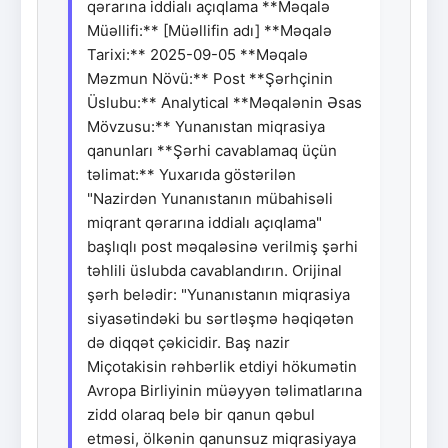
qərarına iddialı açıqlama **Məqalə
Müəllifi:** [Müəllifin adı] **Məqalə
Tarixi:** 2025-09-05 **Məqalə
Məzmun Növü:** Post **Şərhçinin
Üslubu:** Analytical **Məqalənin Əsas
Mövzusu:** Yunanıstan miqrasiya
qanunları **Şərhi cavablamaq üçün
təlimat:** Yuxarıda göstərilən
"Nazirdən Yunanıstanın mübahisəli
miqrant qərarına iddialı açıqlama"
başlıqlı post məqaləsinə verilmiş şərhi
təhlili üslubda cavablandırın. Orijinal
şərh belədir: "Yunanıstanın miqrasiya
siyasətindəki bu sərtləşmə həqiqətən
də diqqət çəkicidir. Baş nazir
Miçotakisin rəhbərlik etdiyi hökumətin
Avropa Birliyinin müəyyən təlimatlarına
zidd olaraq belə bir qanun qəbul
etməsi, ölkənin qanunsuz miqrasiyaya