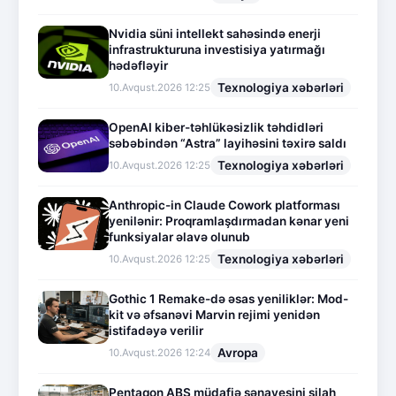
Nvidia süni intellekt sahəsində enerji
infrastrukturuna investisiya yatırmağı
hədəfləyir
Texnologiya xəbərləri
10.Avqust.2026 12:25
OpenAI kiber-təhlükəsizlik təhdidləri
səbəbindən “Astra” layihəsini təxirə saldı
Texnologiya xəbərləri
10.Avqust.2026 12:25
Anthropic-in Claude Cowork platforması
yenilənir: Proqramlaşdırmadan kənar yeni
funksiyalar əlavə olunub
Texnologiya xəbərləri
10.Avqust.2026 12:25
Gothic 1 Remake-də əsas yeniliklər: Mod-
kit və əfsanəvi Marvin rejimi yenidən
istifadəyə verilir
Avropa
10.Avqust.2026 12:24
Pentaqon ABŞ müdafiə sənayesini silah