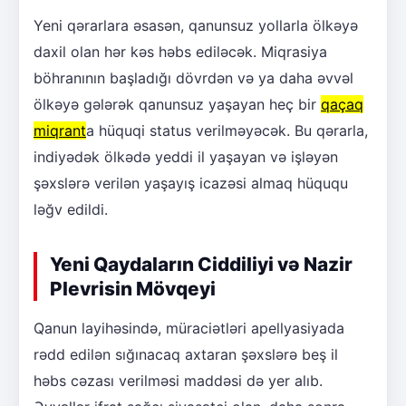
Yeni qərarlara əsasən, qanunsuz yollarla ölkəyə
daxil olan hər kəs həbs ediləcək. Miqrasiya
böhranının başladığı dövrdən və ya daha əvvəl
ölkəyə gələrək qanunsuz yaşayan heç bir
qaçaq
miqrant
a hüquqi status verilməyəcək. Bu qərarla,
indiyədək ölkədə yeddi il yaşayan və işləyən
şəxslərə verilən yaşayış icazəsi almaq hüququ
ləğv edildi.
Yeni Qaydaların Ciddiliyi və Nazir
Plevrisin Mövqeyi
Qanun layihəsində, müraciətləri apellyasiyada
rədd edilən sığınacaq axtaran şəxslərə beş il
həbs cəzası verilməsi maddəsi də yer alıb.