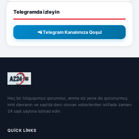
Telegramda izləyin
📲 Telegram Kanalımıza Qoşul
Heç bir hüququmuz qorunmur, amma siz yenə də qorunurmuş
kimi davranın və saytda dərc olunan xəbərlərdən istifadə zamanı
24 saat saytına istinad edin.
QUICK LINKS