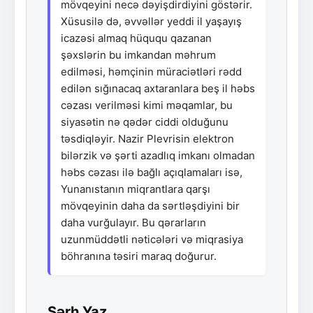
mövqeyini necə dəyişdirdiyini göstərir.
Xüsusilə də, əvvəllər yeddi il yaşayış
icazəsi almaq hüququ qazanan
şəxslərin bu imkandan məhrum
edilməsi, həmçinin müraciətləri rədd
edilən sığınacaq axtaranlara beş il həbs
cəzası verilməsi kimi məqamlar, bu
siyasətin nə qədər ciddi olduğunu
təsdiqləyir. Nazir Plevrisin elektron
bilərzik və şərti azadlıq imkanı olmadan
həbs cəzası ilə bağlı açıqlamaları isə,
Yunanıstanın miqrantlara qarşı
mövqeyinin daha da sərtləşdiyini bir
daha vurğulayır. Bu qərarların
uzunmüddətli nəticələri və miqrasiya
böhranına təsiri maraq doğurur.
Şərh Yaz