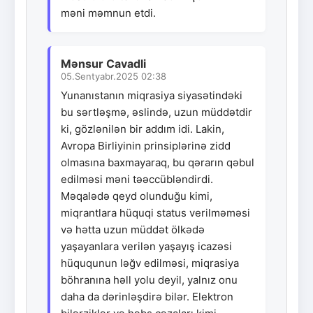
məni məmnun etdi.
Mənsur Cavadli
05.Sentyabr.2025 02:38
Yunanıstanın miqrasiya siyasətindəki
bu sərtləşmə, əslində, uzun müddətdir
ki, gözlənilən bir addım idi. Lakin,
Avropa Birliyinin prinsiplərinə zidd
olmasına baxmayaraq, bu qərarın qəbul
edilməsi məni təəccübləndirdi.
Məqalədə qeyd olunduğu kimi,
miqrantlara hüquqi status verilməməsi
və hətta uzun müddət ölkədə
yaşayanlara verilən yaşayış icazəsi
hüququnun ləğv edilməsi, miqrasiya
böhranına həll yolu deyil, yalnız onu
daha da dərinləşdirə bilər. Elektron