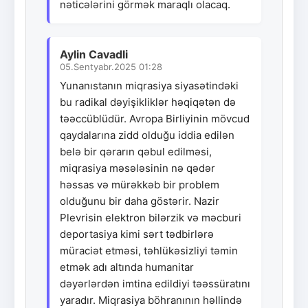
nəticələrini görmək maraqlı olacaq.
Aylin Cavadli
05.Sentyabr.2025 01:28
Yunanıstanın miqrasiya siyasətindəki
bu radikal dəyişikliklər həqiqətən də
təəccüblüdür. Avropa Birliyinin mövcud
qaydalarına zidd olduğu iddia edilən
belə bir qərarın qəbul edilməsi,
miqrasiya məsələsinin nə qədər
həssas və mürəkkəb bir problem
olduğunu bir daha göstərir. Nazir
Plevrisin elektron bilərzik və məcburi
deportasiya kimi sərt tədbirlərə
müraciət etməsi, təhlükəsizliyi təmin
etmək adı altında humanitar
dəyərlərdən imtina edildiyi təəssüratını
yaradır. Miqrasiya böhranının həllində