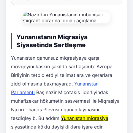
Yunanıstanın Miqrasiya
Siyasətində Sərtləşmə
Yunanıstan qanunsuz miqrasiyaya qarşı
mövqeyini kəskin şəkildə sərtləşdirib. Avropa
Birliyinin tətbiq etdiyi təlimatlara və qərarlara
zidd olmasına baxmayaraq,
Yunanıstan
Parlamenti
Baş nazir Miçotakis liderliyindəki
mühafizəkar hökumətin səsverməsi ilə Miqrasiya
Naziri Thanos Plevrisin qanun layihəsini
təsdiqləyib. Bu addım
Yunanıstan miqrasiya
siyasətində köklü dəyişikliklərə işarə edir.