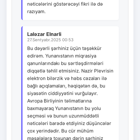
nəticələrini göstərəcəyi fikri ilə də
razıyam.
Laləzar Elnarli
27.Sentyabr.2025 00:53
Bu dəyərli şərhiniz üçün təşəkkür
edirəm. Yunanıstanın miqrasiya
qanunlarındakı bu sərtləşdirmələri
diqqətlə təhlil etmisiniz. Nazir Plevrisin
elektron bilərzik və həbs cəzaları ilə
bağlı açıqlamaları, həqiqətən də, bu
siyasətin ciddiyyətini vurğulayır.
Avropa Birliyinin təlimatlarına
baxmayaraq Yunanıstanın bu yolu
seçməsi və bunun uzunmüddətli
nəticələri barədə etdiyiniz düşüncələr
çox yerindədir. Bu cür mühüm
məsələlərə toxunan dərin şərhiniz