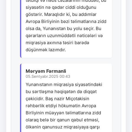
tətbiqi və həbs cəzalarının müddəti, bu
siyasətin nə qədər ciddi olduğunu
göstərir. Maraqlıdır ki, bu addımlar
Avropa Birliyinin bəzi təlimatlarına zidd
olsa da, Yunanıstan bu yolu seçir. Bu
qərarların uzunmüddətli nəticələri və
miqrasiya axınına təsiri barədə
düşünmək lazımdır.
Məryəm Fərmanli
05.Sentyabr.2025 00:43
Yunanıstanın miqrasiya siyasətindəki
bu sərtləşmə həqiqətən də diqqət
çəkicidir. Baş nazir Miçotakisin
rəhbərlik etdiyi hökumətin Avropa
Birliyinin müəyyən təlimatlarına zidd
olaraq belə bir qanun qəbul etməsi,
ölkənin qanunsuz miqrasiyaya qarşı