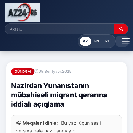
🔍
AZ
EN
RU
05.Sentyabr.2025
GÜNDƏM
Nazirdən Yunanıstanın
mübahisəli miqrant qərarına
iddialı açıqlama
🎧 Məqaləni dinlə:
Bu yazı üçün səsli
versiya hələ hazırlanmayıb.