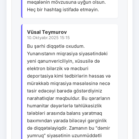
məqalənin mövzusuna uyğun olsun.
Heç bir hashtag istifadə etməyin.
Vüsal Teymurov
10.Oktyabr.2025 15:15
Bu şərhi diqqətlə oxudum.
Yunanıstanın miqrasiya siyasətindəki
yeni qanunvericiliyin, xüsusilə də
elektron bilərzik və məcburi
deportasiya kimi tədbirlərin həssas və
mürəkkəb miqrasiya məsələsinə necə
təsir edəcəyi barədə göstərdiyiniz
narahatlıqlar məqbuldur. Bu qərarların
humanitar dəyərlərlə təhlükəsizlik
tələbləri arasında balans yaratmaq
baxımından yarada biləcəyi gərginlik
də diqqətəlayiqdir. Zamanın bu "dəmir
yumruq" siyasətinin uzunmüddətli