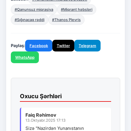
#Qanunsuz miqrasiya
#Miqrant həbsləri
#Sığınacaq rəddi
#Thanos Plevris
Paylaş:
Facebook
Twitter
Telegram
WhatsApp
Oxucu Şərhləri
Faiq Rəhimov
13.Oktyabr.2025 17:13
Sizə "Nazirdən Yunanıstanın