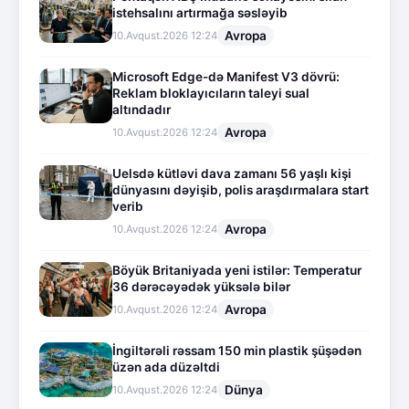
istehsalını artırmağa səsləyib
Avropa
10.Avqust.2026 12:24
Microsoft Edge-də Manifest V3 dövrü:
Reklam bloklayıcıların taleyi sual
altındadır
Avropa
10.Avqust.2026 12:24
Uelsdə kütləvi dava zamanı 56 yaşlı kişi
dünyasını dəyişib, polis araşdırmalara start
verib
Avropa
10.Avqust.2026 12:24
Böyük Britaniyada yeni istilər: Temperatur
36 dərəcəyədək yüksələ bilər
Avropa
10.Avqust.2026 12:24
İngiltərəli rəssam 150 min plastik şüşədən
üzən ada düzəltdi
Dünya
10.Avqust.2026 12:24