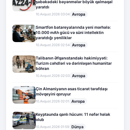
şəbəkədəki bəyənmələr böyük qalmaqal
yaratdı
Avropa
10.Avqust.2026 03:04
Smartfon batareyalarında yeni mərhələ:
10.000 mAh gücü və süni intellektin
yaratdığı yeniliklər
Avropa
10.Avqust.2026 02:54
Talibanın Əfqanıstandakı hakimiyyəti:
Turizm cəhdləri və dərinləşən humanitar
böhran
Avropa
10.Avqust.2026 02:03
Çin Almaniyanın əsas ticarət tərəfdaşı
mövqeyini qoruyur
Avropa
10.Avqust.2026 02:01
Keyptaunda qanlı hücum: 11 nəfər həlak
olub
Dünya
10.Avqust.2026 01:59