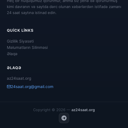
Heç bir hüququmuz qorunmur, amma siz yenə də qorunurmuş
kimi davranın və saytda dərc olunan xəbərlərdən istifadə zamanı
24 saat saytına istinad edin.
QUICK LINKS
Gizlilik Siyasəti
Məlumatların Silinməsi
Əlaqə
ƏLAQƏ
az24saat.org
24saat.org@gmail.com
Copyright © 2026 —
az24saat.org