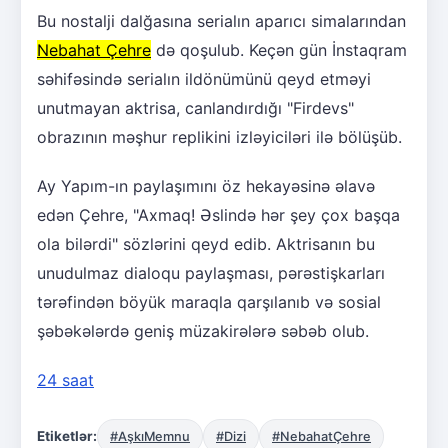
Bu nostalji dalğasına serialın aparıcı simalarından
Nebahat Çehre
də qoşulub. Keçən gün İnstaqram
səhifəsində serialın ildönümünü qeyd etməyi
unutmayan aktrisa, canlandırdığı "Firdevs"
obrazının məşhur replikini izləyiciləri ilə bölüşüb.
Ay Yapım-ın paylaşımını öz hekayəsinə əlavə
edən Çehre, "Axmaq! Əslində hər şey çox başqa
ola bilərdi" sözlərini qeyd edib. Aktrisanın bu
unudulmaz dialoqu paylaşması, pərəstişkarları
tərəfindən böyük maraqla qarşılanıb və sosial
şəbəkələrdə geniş müzakirələrə səbəb olub.
24 saat
Etiketlər:
#AşkıMemnu
#Dizi
#NebahatÇehre