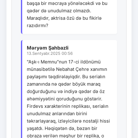
başqa bir məcraya yönələcəkdi və bu
qədər də unudulmaz olmazdı.
Maraqlıdır, aktrisa özü də bu fikirlə
razıdırmı?
Məryəm Şahbazli
13.Sentyabr.2025 00:56
"Aşk-ı Memnu"nun 17-ci ildönümü
münasibətilə Nebahat Çehre xanımın
paylaşımı təqdirəlayiqdir. Bu serialın
zamanında nə qədər böyük maraq
doğurduğunu və indiyə qədər də öz
əhəmiyyətini qoruduğunu göstərir.
Firdevs xarakterinin replikası, serialın
unudulmaz anlarından birini
təkrarlayaraq, izləyicilərə nostalji hissi
yaşatdı. Həqiqətən də, bəzən bir
obraza verilən məşhur bir replika, o