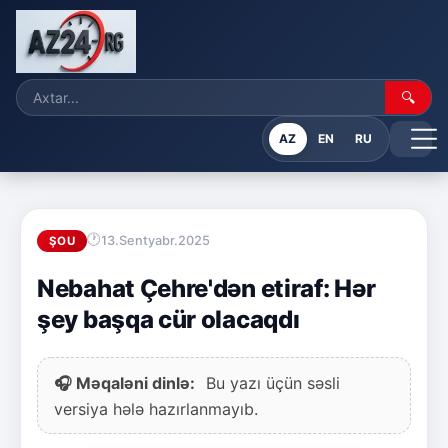
🔍
AZ
EN
RU
13.Sentyabr.2025
ŞOU
Nebahat Çehre'dən etiraf: Hər
şey başqa cür olacaqdı
🎧 Məqaləni dinlə:
Bu yazı üçün səsli
versiya hələ hazırlanmayıb.