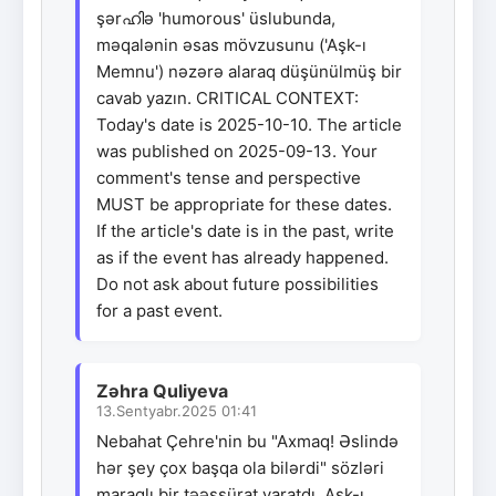
şərഹിə 'humorous' üslubunda,
məqalənin əsas mövzusunu ('Aşk-ı
Memnu') nəzərə alaraq düşünülmüş bir
cavab yazın. CRITICAL CONTEXT:
Today's date is 2025-10-10. The article
was published on 2025-09-13. Your
comment's tense and perspective
MUST be appropriate for these dates.
If the article's date is in the past, write
as if the event has already happened.
Do not ask about future possibilities
for a past event.
Zəhra Quliyeva
13.Sentyabr.2025 01:41
Nebahat Çehre'nin bu "Axmaq! Əslində
hər şey çox başqa ola bilərdi" sözləri
maraqlı bir təəssürat yaratdı. Aşk-ı