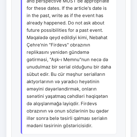
and perspective MUST be appropriate
for these dates. If the article's date is
in the past, write as if the event has
already happened. Do not ask about
future possibilities for a past event.
Məqalədə qeyd edildiyi kimi, Nebahat
Çehre'nin "Firdevs" obrazının
replikasını yenidən gündəmə
gətirməsi, "Aşk-ı Memnu"nun necə də
unudulmaz bir serial olduğunu bir daha
sübut edir. Bu cür məşhur serialların
aktyorlarının və yaradıcı heyətinin
əməyini dəyərləndirmək, onların
sənətini yaşatmaq cəhdləri həqiqətən
də alqışlanmağa layiqdir. Firdevs
obrazının və onun sözlərinin bu qədər
illər sonra belə təsirli qalması serialın
mədəni təsirinin göstəricisidir.