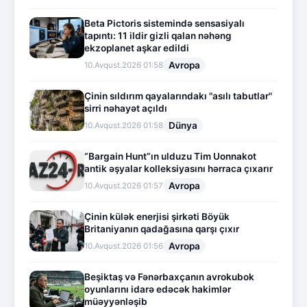
Beta Pictoris sistemində sensasiyalı
tapıntı: 11 ildir gizli qalan nəhəng
ekzoplanet aşkar edildi
Avropa
10.Avqust.2026 01:58
Çinin sıldırım qayalarındakı "asılı tabutlar"
sirri nəhayət açıldı
Dünya
10.Avqust.2026 01:58
“Bargain Hunt”ın ulduzu Tim Uonnakot
antik əşyalar kolleksiyasını hərraca çıxarır
Avropa
10.Avqust.2026 01:57
Çinin külək enerjisi şirkəti Böyük
Britaniyanın qadağasına qarşı çıxır
Avropa
10.Avqust.2026 01:56
Beşiktaş və Fənərbaxçanın avrokubok
oyunlarını idarə edəcək hakimlər
müəyyənləşib