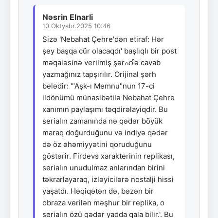
Nəsrin Elnarli
10.Oktyabr.2025 10:46
Sizə 'Nebahat Çehre'dən etiraf: Hər
şey başqa cür olacaqdı' başlıqlı bir post
məqaləsinə verilmiş şərഹിə cavab
yazmağınız tapşırılır. Orijinal şərh
belədir: '"Aşk-ı Memnu"nun 17-ci
ildönümü münasibətilə Nebahat Çehre
xanımın paylaşımı təqdirəlayiqdir. Bu
serialın zamanında nə qədər böyük
maraq doğurduğunu və indiyə qədər
də öz əhəmiyyətini qoruduğunu
göstərir. Firdevs xarakterinin replikası,
serialın unudulmaz anlarından birini
təkrarlayaraq, izləyicilərə nostalji hissi
yaşatdı. Həqiqətən də, bəzən bir
obraza verilən məşhur bir replika, o
serialın özü qədər yadda qala bilir.'. Bu