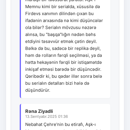
Memnu kimi bir serialda, xüsusilə də
Firdevs xanımın dilindən çıxan bu
ifadənin arxasında nə kimi düşüncələr
ola bilər? Serialın mövzusu nəzərə
alınsa, bu "başqa"lığın nədən bəhs
etdiyini təsəvvür etmək çətin deyil.
Bəlkə də bu, sadəcə bir replika deyil,
həm də rolların fərqli seçilməsi, ya da
hətta hekayənin fərqli bir istiqamətdə
inkişaf etməsi barədə bir düşüncədir.
Qəribədir ki, bu qədər illər sonra belə
bu serialın detalları bizi hələ də
düşündürür.
Rəna Ziyadli
13.Sentyabr.2025 01:36
Nebahat Çehre'nin bu etirafı, Aşk-ı