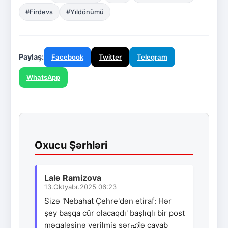
#Firdevs
#Yıldönümü
Paylaş:
Facebook
Twitter
Telegram
WhatsApp
Oxucu Şərhləri
Lalə Ramizova
13.Oktyabr.2025 06:23
Sizə 'Nebahat Çehre'dən etiraf: Hər
şey başqa cür olacaqdı' başlıqlı bir post
məqaləsinə verilmiş şərഹിə cavab