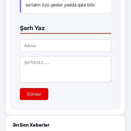
serialın özü qədər yadda qala bilir.
Şərh Yaz
Göndər
Ən Son Xəbərlər