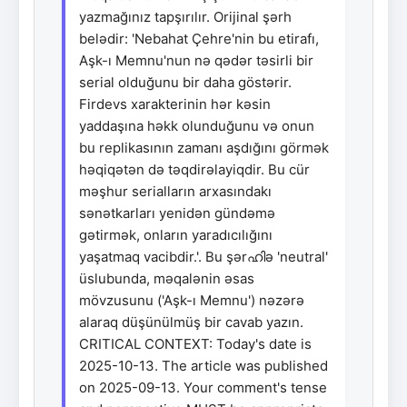
yazmağınız tapşırılır. Orijinal şərh
belədir: 'Nebahat Çehre'nin bu etirafı,
Aşk-ı Memnu'nun nə qədər təsirli bir
serial olduğunu bir daha göstərir.
Firdevs xarakterinin hər kəsin
yaddaşına həkk olunduğunu və onun
bu replikasının zamanı aşdığını görmək
həqiqətən də təqdirəlayiqdir. Bu cür
məşhur serialların arxasındakı
sənətkarları yenidən gündəmə
gətirmək, onların yaradıcılığını
yaşatmaq vacibdir.'. Bu şərഹിə 'neutral'
üslubunda, məqalənin əsas
mövzusunu ('Aşk-ı Memnu') nəzərə
alaraq düşünülmüş bir cavab yazın.
CRITICAL CONTEXT: Today's date is
2025-10-13. The article was published
on 2025-09-13. Your comment's tense