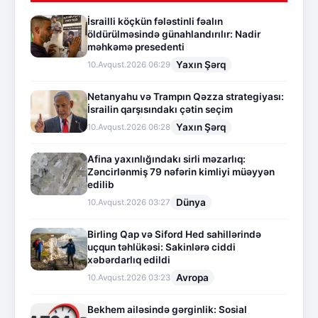
İsrailli köçkün fələstinli fəalın
öldürülməsində günahlandırılır: Nadir
məhkəmə presedenti
Yaxın Şərq
10.Avqust.2026 06:29
Netanyahu və Trampın Qəzza strategiyası:
İsrailin qarşısındakı çətin seçim
Yaxın Şərq
10.Avqust.2026 06:28
Afina yaxınlığındakı sirli məzarlıq:
Zəncirlənmiş 79 nəfərin kimliyi müəyyən
edilib
Dünya
10.Avqust.2026 03:27
Birling Qap və Siford Hed sahillərində
uçqun təhlükəsi: Sakinlərə ciddi
xəbərdarlıq edildi
Avropa
10.Avqust.2026 03:23
Bekhem ailəsində gərginlik: Sosial