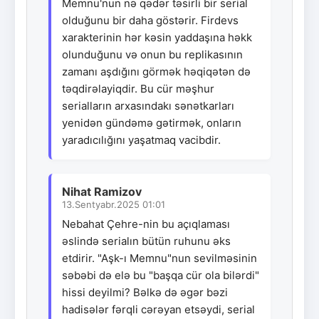
Memnu'nun nə qədər təsirli bir serial
olduğunu bir daha göstərir. Firdevs
xarakterinin hər kəsin yaddaşına həkk
olunduğunu və onun bu replikasının
zamanı aşdığını görmək həqiqətən də
təqdirəlayiqdir. Bu cür məşhur
serialların arxasındakı sənətkarları
yenidən gündəmə gətirmək, onların
yaradıcılığını yaşatmaq vacibdir.
Nihat Ramizov
13.Sentyabr.2025 01:01
Nebahat Çehre-nin bu açıqlaması
əslində serialın bütün ruhunu əks
etdirir. "Aşk-ı Memnu"nun sevilməsinin
səbəbi də elə bu "başqa cür ola bilərdi"
hissi deyilmi? Bəlkə də əgər bəzi
hadisələr fərqli cərəyan etsəydi, serial