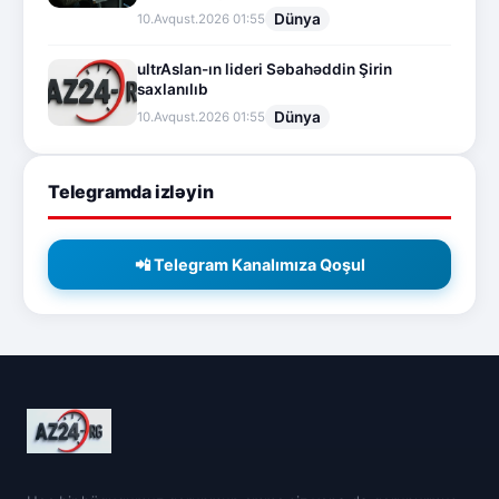
Dünya
10.Avqust.2026 01:55
ultrAslan-ın lideri Səbahəddin Şirin
saxlanılıb
Dünya
10.Avqust.2026 01:55
Telegramda izləyin
📲 Telegram Kanalımıza Qoşul