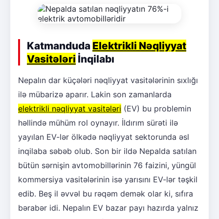
Katmanduda
Elektrikli Nəqliyyat
Vasitələri
İnqilabı
Nepalın dar küçələri nəqliyyat vasitələrinin sıxlığı
ilə mübarizə aparır. Lakin son zamanlarda
elektrikli nəqliyyat vasitələri
(EV) bu problemin
həllində mühüm rol oynayır. İldırım sürəti ilə
yayılan EV-lər ölkədə nəqliyyat sektorunda əsl
inqilaba səbəb olub. Son bir ildə Nepalda satılan
bütün sərnişin avtomobillərinin 76 faizini, yüngül
kommersiya vasitələrinin isə yarısını EV-lər təşkil
edib. Beş il əvvəl bu rəqəm demək olar ki, sıfıra
bərabər idi. Nepalın EV bazar payı hazırda yalnız