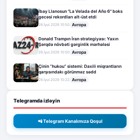
İbay Llanosun "La Velada del Año 6" boks
gecəsi rekordları alt-üst etdi
Avropa
26.İyul.2026 10:50
Donald Trampın İran strategiyası: Yaxın
Şərqdə növbəti gərginlik mərhələsi
Avropa
26.İyul.2026 10:50
Çinin “hukou” sistemi: Daxili miqrantların
qarşısındakı görünməz sədd
Avropa
26.İyul.2026 10:22
Telegramda izləyin
📲 Telegram Kanalımıza Qoşul