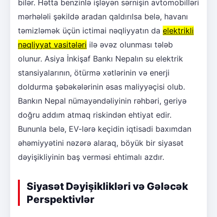
bilər. Hətta benzinlə işləyən sərnişin avtomobilləri
mərhələli şəkildə aradan qaldırılsa belə, havanı
təmizləmək üçün ictimai nəqliyyatın da
elektrikli
nəqliyyat vasitələri
ilə əvəz olunması tələb
olunur. Asiya İnkişaf Bankı Nepalın su elektrik
stansiyalarının, ötürmə xətlərinin və enerji
doldurma şəbəkələrinin əsas maliyyəçisi olub.
Bankın Nepal nümayəndəliyinin rəhbəri, geriyə
doğru addım atmaq riskindən ehtiyat edir.
Bununla belə, EV-lərə keçidin iqtisadi baxımdan
əhəmiyyətini nəzərə alaraq, böyük bir siyasət
dəyişikliyinin baş verməsi ehtimalı azdır.
Siyasət Dəyişiklikləri və Gələcək
Perspektivlər