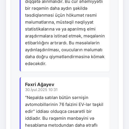
diqqətə alınmalıdır. Bu cür əhəmiyyətli
bir rəqəmin daha aydın şəkildə
təsdiqlənməsi üçün hökumət rəsmi
məlumatlarına, müstəqil nəqliyyat
statistikalarına və ya aparılmış elmi
araşdırmalara istinad etmək, məqalənin
etibarlılığını artırardı. Bu məsələlərin
aydınlaşdırılması, oxucuların məlumatı
daha doğru qiymətləndirməsinə kömək
edəcəkdir.
Fəxri Ağayev
30.İyul.2025 10:31
"Nepalda satılan bütün sərnişin
avtomobillərinin 76 faizini EV-lər təşkil
edir" iddiası olduqca cəsarətli bir
iddiadır. Bu rəqəmin mənbəyini və
hesablama metodundan daha ətraflı