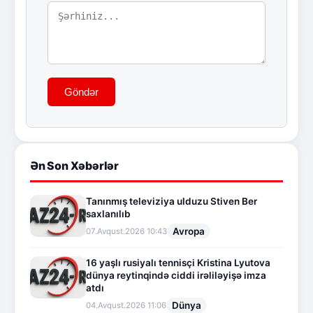
Göndər
Ən Son Xəbərlər
Tanınmış televiziya ulduzu Stiven Ber
saxlanılıb
Avropa
07.Avqust.2026 10:43
16 yaşlı rusiyalı tennisçi Kristina Lyutova
dünya reytinqində ciddi irəliləyişə imza
atdı
Dünya
04.Avqust.2026 11:06