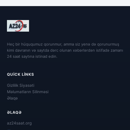
Heç bir hüququmuz qorunmur, amma siz yenə də qorunurmuş
kimi davranın və saytda dərc olunan xəbərlərdən istifadə zamanı
24 saat saytına istinad edin.
QUICK LINKS
Gizlilik Siyasəti
Məlumatların Silinməsi
Əlaqə
ƏLAQƏ
az24saat.org