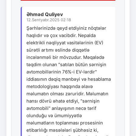
Əhməd Quliyev
12.Sentyabr.2025 02:18
Şərhlərinizdə qeyd etdiyiniz nöqtələr
haqlıdır və çox vacibdir. Nepalda
elektrikli nəqliyyat vasitələrinin (EV)
sürətli artımı əslində diqqətlə
incələnməli bir mövzudur. Məqalədə
təqdim olunan "satılan bütün sərnişin
avtomobillərinin 76%-i EV-lərdir"
iddiasının dəqiq mənbəyi və hesablama
metodologiyası haqqında əlavə
məlumatın olması zəruridir. Məlumatın
hansı dövrü əhatə etdiyi, "sərnişin
avtomobili" anlayışının necə tərif
olunduğu və ümumiyyətlə
məlumatların toplanması prosesinin
etibarlılığı məsələləri şübhəsiz ki,