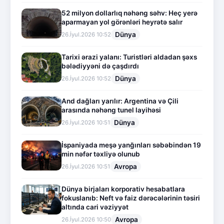
52 milyon dollarlıq nəhəng səhv: Heç yerə
aparmayan yol görənləri heyrətə salır
Dünya
26.İyul.2026 10:52
Tarixi ərazi yalanı: Turistləri aldadan şəxs
bələdiyyəni də çaşdırdı
Dünya
26.İyul.2026 10:52
And dağları yarılır: Argentina və Çili
arasında nəhəng tunel layihəsi
Dünya
26.İyul.2026 10:51
İspaniyada meşə yanğınları səbəbindən 19
min nəfər təxliyə olunub
Avropa
26.İyul.2026 10:51
Dünya birjaları korporativ hesabatlara
fokuslanıb: Neft və faiz dərəcələrinin təsiri
altında cari vəziyyət
Avropa
26.İyul.2026 10:50