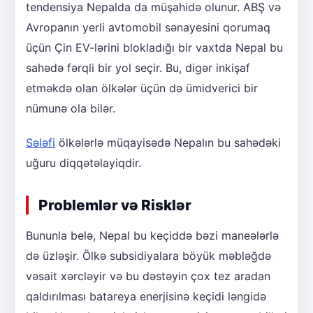
tendensiya Nepalda da müşahidə olunur. ABŞ və
Avropanın yerli avtomobil sənayesini qorumaq
üçün Çin EV-lərini blokladığı bir vaxtda Nepal bu
sahədə fərqli bir yol seçir. Bu, digər inkişaf
etməkdə olan ölkələr üçün də ümidverici bir
nümunə ola bilər.
Sələfi
ölkələrlə müqayisədə Nepalın bu sahədəki
uğuru diqqətəlayiqdir.
Problemlər və Risklər
Bununla belə, Nepal bu keçiddə bəzi maneələrlə
də üzləşir. Ölkə subsidiyalara böyük məbləğdə
vəsait xərcləyir və bu dəstəyin çox tez aradan
qaldırılması batareya enerjisinə keçidi ləngidə