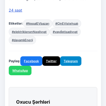
24 saat
Etiketlər:
#NepalEVbazarı
#ÇinEVistehsalı
#elektriklənənNəqliyyat
#yaşılİqtisadiyyat
#davamlıEnerji
Paylaş:
Facebook
Twitter
Telegram
WhatsApp
Oxucu Şərhləri