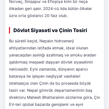
Norveç, Sinqapur və Efiopiya kimi bir neçə
ölkədən geri qalır. 2024-cü ildə bütün ölkələr
üzrə orta göstərici 20 faiz olub.
Dövlət Siyasəti və Çinin Təsiri
Bu sürətli keçid, Nepalın hidroenerji
ehtiyatlarından istifadə etmək, idxal olunan
yanacaqdan asılılığı azaltmaq və smoku aradan
qaldırmaq məqsədi daşıyan dövlət siyasətinin
nəticəsidir. Eyni zamanda, dünyanın aparıcı
batareya ilə işləyən nəqliyyat vasitələri
istehsalçısı olan Çinin də bu prosesdə böyük
təsiri var. Nepal gömrük departamentinin baş
direktoru Mahesh Bhattarainin sözlərinə görə, Çin
EV-ləri qlobal bazarda genişlənir və eyni