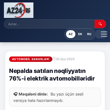
🔍
AZ
EN
RU
30.İyul.2025
AVTOMOBIL XƏBƏRLƏRI
Nepalda satılan nəqliyyatın
76%-i elektrik avtomobilləridir
🎧 Məqaləni dinlə:
Bu yazı üçün səsli
versiya hələ hazırlanmayıb.