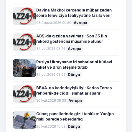
Davina Makkol xərçənglə mübarizədən
sonra televiziya fəaliyyətinə fasilə verir
Avropa
03.Avqust.2026 00:59
ABŞ-da qızılca yayılması: Son 35 ilin
rekord göstəricisi müşahidə olunur
Avropa
31.İyul.2026 05:46
Rusiya Ukraynanın iri şəhərlərini kütləvi
raket və dron atəşinə tutub
Dünya
31.İyul.2026 03:09
BBVA-da kadr dəyişikliyi: Karlos Torres
rəhbərlikdə ciddi islahatlar aparır
Avropa
30.İyul.2026 09:33
Günəş panellərində gizli təhlükə: Yanğın
riski barədə xəbərdarlıq
Dünya
26.İyul.2026 10:52