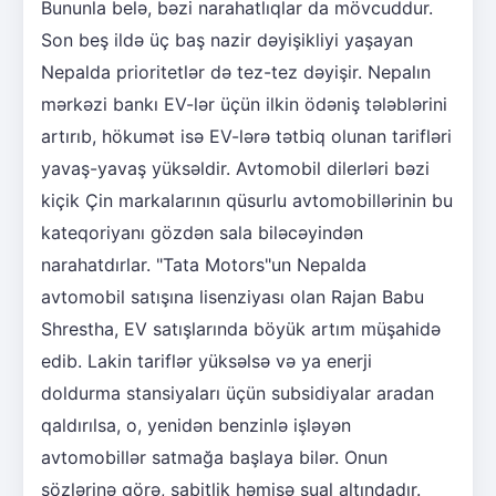
Bununla belə, bəzi narahatlıqlar da mövcuddur.
Son beş ildə üç baş nazir dəyişikliyi yaşayan
Nepalda prioritetlər də tez-tez dəyişir. Nepalın
mərkəzi bankı EV-lər üçün ilkin ödəniş tələblərini
artırıb, hökumət isə EV-lərə tətbiq olunan tarifləri
yavaş-yavaş yüksəldir. Avtomobil dilerləri bəzi
kiçik Çin markalarının qüsurlu avtomobillərinin bu
kateqoriyanı gözdən sala biləcəyindən
narahatdırlar. "Tata Motors"un Nepalda
avtomobil satışına lisenziyası olan Rajan Babu
Shrestha, EV satışlarında böyük artım müşahidə
edib. Lakin tariflər yüksəlsə və ya enerji
doldurma stansiyaları üçün subsidiyalar aradan
qaldırılsa, o, yenidən benzinlə işləyən
avtomobillər satmağa başlaya bilər. Onun
sözlərinə görə, sabitlik həmişə sual altındadır.