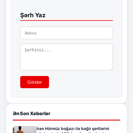
Şərh Yaz
Göndər
Ən Son Xəbərlər
İran Hörmüz boğazı ilə bağlı şərtlərini