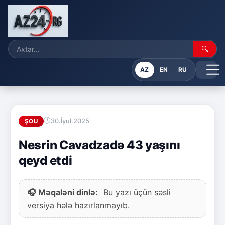
🔍
AZ
EN
RU
30.İyul.2025
ŞOU
Nesrin Cavadzadə 43 yaşını
qeyd etdi
🎧 Məqaləni dinlə:
Bu yazı üçün səsli
versiya hələ hazırlanmayıb.