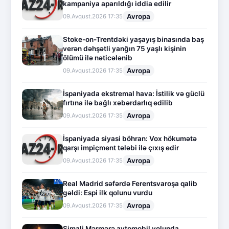
kampaniya aparıldığı iddia edilir
Avropa
09.Avqust.2026 17:35
Stoke-on-Trentdəki yaşayış binasında baş
verən dəhşətli yanğın 75 yaşlı kişinin
ölümü ilə nəticələnib
Avropa
09.Avqust.2026 17:35
İspaniyada ekstremal hava: İstilik və güclü
fırtına ilə bağlı xəbərdarlıq edilib
Avropa
09.Avqust.2026 17:35
İspaniyada siyasi böhran: Vox hökumətə
qarşı impiçment tələbi ilə çıxış edir
Avropa
09.Avqust.2026 17:35
Real Madrid səfərdə Ferentsvaroşa qalib
gəldi: Espi ilk qolunu vurdu
Avropa
09.Avqust.2026 17:35
Şimali Mərmərə avtomobil yolunda