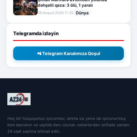
dəhşətli qəza: 3 ölü, 1 yaralı
Dünya
09.Avqust.2026 17:35
Telegramda izləyin
📲 Telegram Kanalımıza Qoşul
Heç bir hüququmuz qorunmur, amma siz yenə də qorunurmuş
kimi davranın və saytda dərc olunan xəbərlərdən istifadə zamanı
24 saat saytına istinad edin.