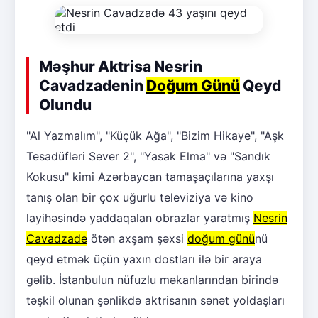
Məşhur Aktrisa Nesrin
Cavadzadenin
Doğum Günü
Qeyd
Olundu
"Al Yazmalım", "Küçük Ağa", "Bizim Hikaye", "Aşk
Tesadüfləri Sever 2", "Yasak Elma" və "Sandık
Kokusu" kimi Azərbaycan tamaşaçılarına yaxşı
tanış olan bir çox uğurlu televiziya və kino
layihəsində yaddaqalan obrazlar yaratmış
Nesrin
Cavadzade
ötən axşam şəxsi
doğum günü
nü
qeyd etmək üçün yaxın dostları ilə bir araya
gəlib. İstanbulun nüfuzlu məkanlarından birində
təşkil olunan şənlikdə aktrisanın sənət yoldaşları