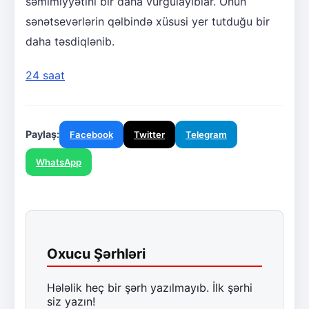
səmimiyyətini bir daha vurğulayıblar. Onun
sənətsevərlərin qəlbində xüsusi yer tutduğu bir
daha təsdiqlənib.
24 saat
Paylaş:
Facebook
Twitter
Telegram
WhatsApp
Oxucu Şərhləri
Hələlik heç bir şərh yazılmayıb. İlk şərhi
siz yazın!