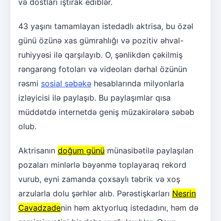
və dostları iştirak ediblər.
43 yaşını tamamlayan istedadlı aktrisa, bu özəl
günü özünə xas gümrahlığı və pozitiv əhval-
ruhiyyəsi ilə qarşılayıb. O, şənlikdən çəkilmiş
rəngarəng fotoları və videoları dərhal özünün
rəsmi
sosial şəbəkə
hesablarında milyonlarla
izləyicisi ilə paylaşıb. Bu paylaşımlar qısa
müddətdə internetdə geniş müzakirələrə səbəb
olub.
Aktrisanın
doğum günü
münasibətilə paylaşılan
pozaları minlərlə bəyənmə toplayaraq rekord
vurub, eyni zamanda çoxsaylı təbrik və xoş
arzularla dolu şərhlər alıb. Pərəstişkarları
Nesrin
Cavadzade
nin həm aktyorluq istedadını, həm də