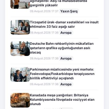
ağırlaşdırdı: ABŞ-la münasibətlərdə
gərginlik yüksəlir
Yaxın Şərq
09.Avqust.2026 17:37
Tirzepatid ürək-damar xəstəlikləri və insult
ehtimalını 33 faiz aşağı salır
Avropa
09.Avqust.2026 17:36
Deutsche Bahn rəhbərliyinin mükafatları
qatarların qrafikə uyğunluğundan asılı
olacaq
Avropa
09.Avqust.2026 17:36
Parkinsonun müalicəsində yeni mərhələ:
Foslevodopa/Foskarbidopa terapiyasının
birillik effektivliyi açıqlandı
Avropa
09.Avqust.2026 17:36
Kanadada meşə yanğınları: Britaniya
Kolumbiyasında fövqəladə vəziyyət elan
olunub