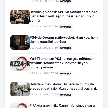
Avropa
09.Avqust.2026 17:36
Berlinin gələcəyi: SPD və Solçular arasında
mənzillərin milliləşdirilməsi ilə bağlı fikir
ayrılığı
Avropa
09.Avqust.2026 17:36
PS4-də Dreams nailiyyətləri: Həm xoş, həm
də məyusedici təcrübə
Avropa
09.Avqust.2026 17:36
Yuri Tilemansın PSJ ilə matçda möhtəşəm
debütü: “Mançester Yunayted”in yeni
ulduzu parlayır
Avropa
09.Avqust.2026 17:36
Uelsdə kütləvi dava: Bir nəfərin ölümü ilə
əlaqədar qətl faktı üzrə cinayət işi başlanıb
Avropa
09.Avqust.2026 17:35
FİFA-da gərginlik: Canni İnfantinoya qarşı