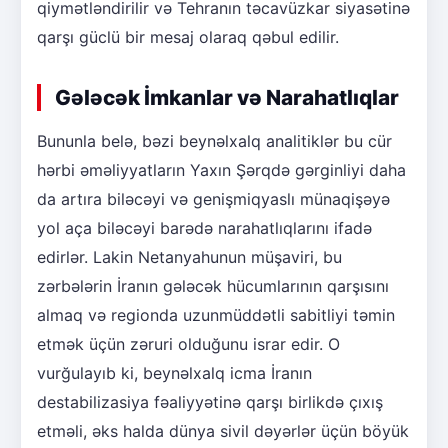
qiymətləndirilir və Tehranın təcavüzkar siyasətinə
qarşı güclü bir mesaj olaraq qəbul edilir.
Gələcək İmkanlar və Narahatlıqlar
Bununla belə, bəzi beynəlxalq analitiklər bu cür
hərbi əməliyyatların Yaxın Şərqdə gərginliyi daha
da artıra biləcəyi və genişmiqyaslı münaqişəyə
yol aça biləcəyi barədə narahatlıqlarını ifadə
edirlər. Lakin Netanyahunun müşaviri, bu
zərbələrin İranın gələcək hücumlarının qarşısını
almaq və regionda uzunmüddətli sabitliyi təmin
etmək üçün zəruri olduğunu israr edir. O
vurğulayıb ki, beynəlxalq icma İranın
destabilizasiya fəaliyyətinə qarşı birlikdə çıxış
etməli, əks halda dünya sivil dəyərlər üçün böyük