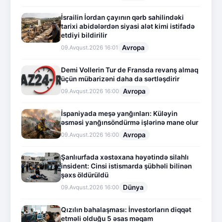
İsrailin İordan çayının qərb sahilindəki
tarixi abidələrdən siyasi alət kimi istifadə
etdiyi bildirilir
Avropa
09.Avqust.2026 16:01
Demi Vollerin Tur de Fransda revanş almaq
üçün mübarizəni daha da sərtləşdirir
Avropa
09.Avqust.2026 16:00
İspaniyada meşə yanğınları: Küləyin
əsməsi yanğınsöndürmə işlərinə mane olur
Avropa
09.Avqust.2026 16:00
Şanlıurfada xəstəxana həyətində silahlı
insident: Cinsi istismarda şübhəli bilinən
şəxs öldürüldü
Dünya
09.Avqust.2026 16:00
Qızılın bahalaşması: İnvestorların diqqət
etməli olduğu 5 əsas məqam