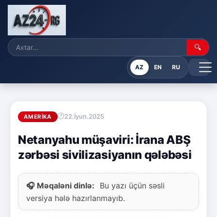
🔍
AZ
EN
RU
22.İyun.2025
AMERIKA
Netanyahu müşaviri: İrana ABŞ
zərbəsi sivilizasiyanın qələbəsi
🎧 Məqaləni dinlə:
Bu yazı üçün səsli
versiya hələ hazırlanmayıb.