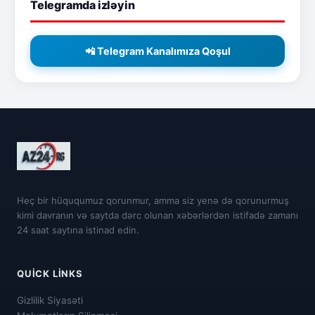
Telegramda izləyin
📲 Telegram Kanalımıza Qoşul
Heç bir hüququmuz qorunmur, amma siz yenə də qorunurmuş
kimi davranın və saytda dərc olunan xəbərlərdən istifadə zamanı
24 saat saytına istinad edin.
QUICK LINKS
Gizlilik Siyasəti