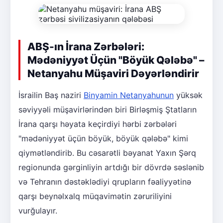
ABŞ-ın İrana Zərbələri:
Mədəniyyət Üçün "Böyük Qələbə" –
Netanyahu Müşaviri Dəyərləndirir
İsrailin Baş naziri
Binyamin Netanyahunun
yüksək
səviyyəli müşavirlərindən biri Birləşmiş Ştatların
İrana qarşı həyata keçirdiyi hərbi zərbələri
"mədəniyyət üçün böyük, böyük qələbə" kimi
qiymətləndirib. Bu cəsarətli bəyanat Yaxın Şərq
regionunda gərginliyin artdığı bir dövrdə səslənib
və Tehranın dəstəklədiyi qrupların fəaliyyətinə
qarşı beynəlxalq müqavimətin zəruriliyini
vurğulayır.