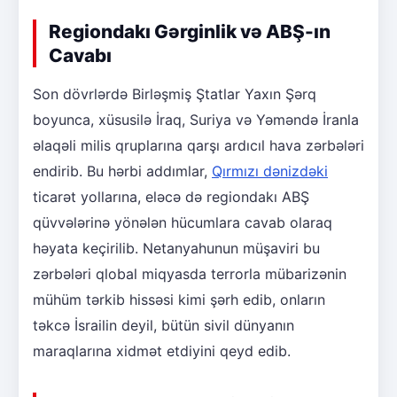
Regiondakı Gərginlik və ABŞ-ın
Cavabı
Son dövrlərdə Birləşmiş Ştatlar Yaxın Şərq
boyunca, xüsusilə İraq, Suriya və Yəməndə İranla
əlaqəli milis qruplarına qarşı ardıcıl hava zərbələri
endirib. Bu hərbi addımlar,
Qırmızı dənizdəki
ticarət yollarına, eləcə də regiondakı ABŞ
qüvvələrinə yönələn hücumlara cavab olaraq
həyata keçirilib. Netanyahunun müşaviri bu
zərbələri qlobal miqyasda terrorla mübarizənin
mühüm tərkib hissəsi kimi şərh edib, onların
təkcə İsrailin deyil, bütün sivil dünyanın
maraqlarına xidmət etdiyini qeyd edib.