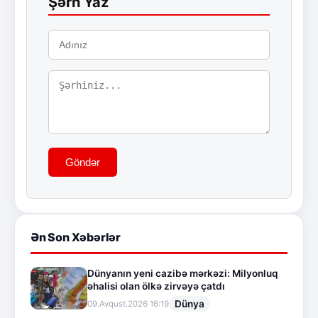
Şərh Yaz
Göndər
Ən Son Xəbərlər
Dünyanın yeni cazibə mərkəzi: Milyonluq
əhalisi olan ölkə zirvəyə çatdı
Dünya
09.Avqust.2026 16:19