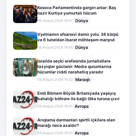
Kosova Parlamentində gərgin anlar: Baş
nazir Kurtiyə yumurtalı hücum
Dünya
09.Avqust.2026 16:07
Vyetnamın əfsanəvi dəmir yolu: 36 körpü
və 6 tuneldən ibarət möhtəşəm marşrut
Dünya
09.Avqust.2026 16:05
İsraildə seçki ərəfəsində jurnalistlərə
təzyiqlər güclənir: Media qurumlarına
hücumlar ciddi narahatlıq yaradır
Maraqlı
09.Avqust.2026 16:02
Endi Börnem Böyük Britaniyada yaşayış
bahalığı böhranı ilə bağlı ölkə turuna çıxır
Avropa
09.Avqust.2026 16:01
Arıqlama dərmanları spirtli içkilərə olan
marağı necə azaldır?
Avropa
09.Avqust.2026 16:01