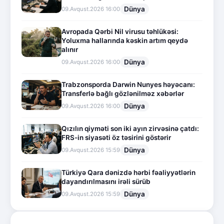
Dünya
09.Avqust.2026 16:00
Avropada Qərbi Nil virusu təhlükəsi:
Yoluxma hallarında kəskin artım qeydə
alınır
Dünya
09.Avqust.2026 16:00
Trabzonsporda Darwin Nunyes həyəcanı:
Transferlə bağlı gözlənilməz xəbərlər
Dünya
09.Avqust.2026 16:00
Qızılın qiyməti son iki ayın zirvəsinə çatdı:
FRS-in siyasəti öz təsirini göstərir
Dünya
09.Avqust.2026 15:59
Türkiyə Qara dənizdə hərbi fəaliyyətlərin
dayandırılmasını irəli sürüb
Dünya
09.Avqust.2026 15:59