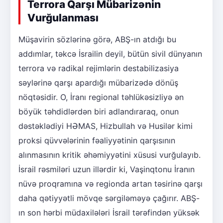
Terrora Qarşı Mübarizənin
Vurğulanması
Müşavirin sözlərinə görə, ABŞ-ın atdığı bu
addımlar, təkcə İsrailin deyil, bütün sivil dünyanın
terrora və radikal rejimlərin destabilizasiya
səylərinə qarşı apardığı mübarizədə dönüş
nöqtəsidir. O, İranı regional təhlükəsizliyə ən
böyük təhdidlərdən biri adlandıraraq, onun
dəstəklədiyi HƏMAS, Hizbullah və Husilər kimi
proksi qüvvələrinin fəaliyyətinin qarşısının
alınmasının kritik əhəmiyyətini xüsusi vurğulayıb.
İsrail rəsmiləri uzun illərdir ki, Vaşinqtonu İranın
nüvə proqramına və regionda artan təsirinə qarşı
daha qətiyyətli mövqe sərgiləməyə çağırır. ABŞ-
ın son hərbi müdaxilələri İsrail tərəfindən yüksək