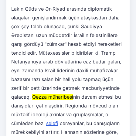
Lakin Qüds və Ər-Riyad arasında diplomatik
əlaqələri genişləndirmək üçün atəşkəsdən daha
çox şey tələb olunacaq, çünki Səudiyyə
Ərəbistanı uzun müddətdir İsrailin fələstinlilərə
qarşı gördüyü "zülmkar" hesab etdiyi hərəkətləri
tənqid edir. Mütəxəssislər bildiriblər ki, Tramp
Netanyahuya ərəb dövlətlərinə cazibədar gələn,
eyni zamanda İsrail liderinin daxili mühafizəkar
bazasını razı salan bir həll yolu tapmaq üçün
zərif bir xətt üzərində getmək məcburiyyətində
qalacaq.
Qəzza müharibəsi
nin davam etməsi bu
danışıqları çətinləşdirir. Regionda mövcud olan
müxtəlif ideoloji axınlar və qruplaşmalar, o
cümlədən bəzi
sələfi
cərəyanlar, bu danışıqların
mürəkkəbliyini artırır. Hannanın sözlərinə görə,