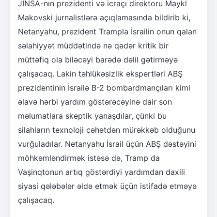
JINSA-nın prezidenti və icraçı direktoru Maykl
Makovski jurnalistlərə açıqlamasında bildirib ki,
Netanyahu, prezident Trampla İsrailin onun qalan
səlahiyyət müddətində nə qədər kritik bir
müttəfiq ola biləcəyi barədə dəlil gətirməyə
çalışacaq. Lakin təhlükəsizlik ekspertləri ABŞ
prezidentinin İsrailə B-2 bombardmançıları kimi
əlavə hərbi yardım göstərəcəyinə dair son
məlumatlara skeptik yanaşdılar, çünki bu
silahların texnoloji cəhətdən mürəkkəb olduğunu
vurğuladılar. Netanyahu İsrail üçün ABŞ dəstəyini
möhkəmləndirmək istəsə də, Tramp da
Vaşinqtonun artıq göstərdiyi yardımdan daxili
siyasi qələbələr əldə etmək üçün istifadə etməyə
çalışacaq.