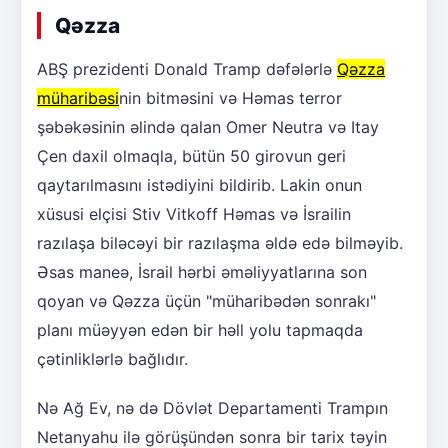
Qəzza
ABŞ prezidenti Donald Tramp dəfələrlə
Qəzza
müharibəsi
nin bitməsini və Həmas terror
şəbəkəsinin əlində qalan Omer Neutra və Itay
Çen daxil olmaqla, bütün 50 girovun geri
qaytarılmasını istədiyini bildirib. Lakin onun
xüsusi elçisi Stiv Vitkoff Həmas və İsrailin
razılaşa biləcəyi bir razılaşma əldə edə bilməyib.
Əsas maneə, İsrail hərbi əməliyyatlarına son
qoyan və Qəzza üçün "müharibədən sonrakı"
planı müəyyən edən bir həll yolu tapmaqda
çətinliklərlə bağlıdır.
Nə Ağ Ev, nə də Dövlət Departamenti Trampın
Netanyahu ilə görüşündən sonra bir tarix təyin