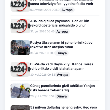
sonra televiziya fəaliyyətinə fasilə verir
Avropa
03.Avqust.2026 00:59
ABŞ-da qızılca yayılması: Son 35 ilin
rekord göstəricisi müşahidə olunur
Avropa
31.İyul.2026 05:46
Rusiya Ukraynanın iri şəhərlərini kütləvi
raket və dron atəşinə tutub
Dünya
31.İyul.2026 03:09
BBVA-da kadr dəyişikliyi: Karlos Torres
rəhbərlikdə ciddi islahatlar aparır
Avropa
30.İyul.2026 09:33
Günəş panellərində gizli təhlükə: Yanğın
riski barədə xəbərdarlıq
Dünya
26.İyul.2026 10:52
52 milyon dollarlıq nəhəng səhv: Heç yerə