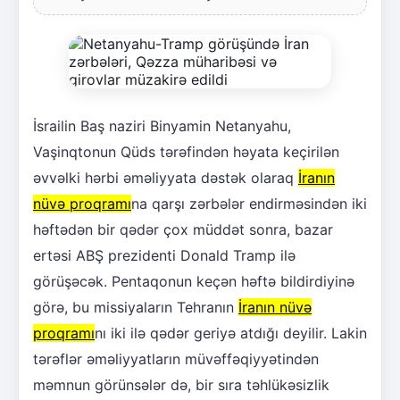
İsrailin Baş naziri Binyamin Netanyahu,
Vaşinqtonun Qüds tərəfindən həyata keçirilən
əvvəlki hərbi əməliyyata dəstək olaraq
İranın
nüvə proqramı
na qarşı zərbələr endirməsindən iki
həftədən bir qədər çox müddət sonra, bazar
ertəsi ABŞ prezidenti Donald Tramp ilə
görüşəcək. Pentaqonun keçən həftə bildirdiyinə
görə, bu missiyaların Tehranın
İranın nüvə
proqramı
nı iki ilə qədər geriyə atdığı deyilir. Lakin
tərəflər əməliyyatların müvəffəqiyyətindən
məmnun görünsələr də, bir sıra təhlükəsizlik