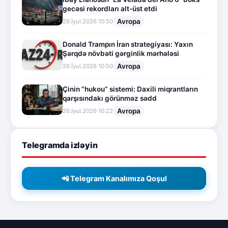
gecəsi rekordları alt-üst etdi
Avropa
26.İyul.2026 10:50
Donald Trampın İran strategiyası: Yaxın
Şərqdə növbəti gərginlik mərhələsi
Avropa
26.İyul.2026 10:50
Çinin “hukou” sistemi: Daxili miqrantların
qarşısındakı görünməz sədd
Avropa
26.İyul.2026 10:22
Telegramda izləyin
📲 Telegram Kanalımıza Qoşul