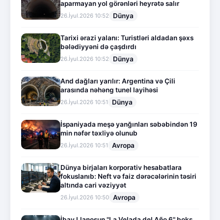
aparmayan yol görənləri heyrətə salır
Dünya
26.İyul.2026 10:52
Tarixi ərazi yalanı: Turistləri aldadan şəxs
bələdiyyəni də çaşdırdı
Dünya
26.İyul.2026 10:52
And dağları yarılır: Argentina və Çili
arasında nəhəng tunel layihəsi
Dünya
26.İyul.2026 10:51
İspaniyada meşə yanğınları səbəbindən 19
min nəfər təxliyə olunub
Avropa
26.İyul.2026 10:51
Dünya birjaları korporativ hesabatlara
fokuslanıb: Neft və faiz dərəcələrinin təsiri
altında cari vəziyyət
Avropa
26.İyul.2026 10:50
İbay Llanosun "La Velada del Año 6" boks