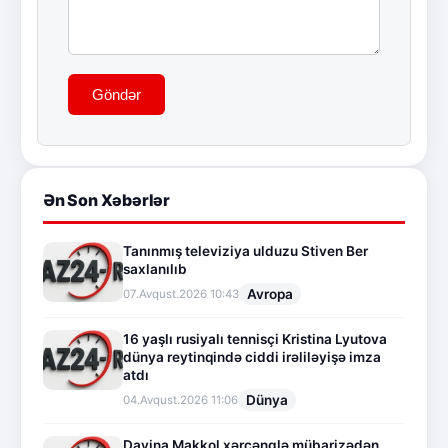
Göndər
Ən Son Xəbərlər
Tanınmış televiziya ulduzu Stiven Ber
saxlanılıb
Avropa
07.Avqust.2026 10:43
16 yaşlı rusiyalı tennisçi Kristina Lyutova
dünya reytinqində ciddi irəliləyişə imza
atdı
Dünya
04.Avqust.2026 11:06
Davina Makkol xərçənglə mübarizədən