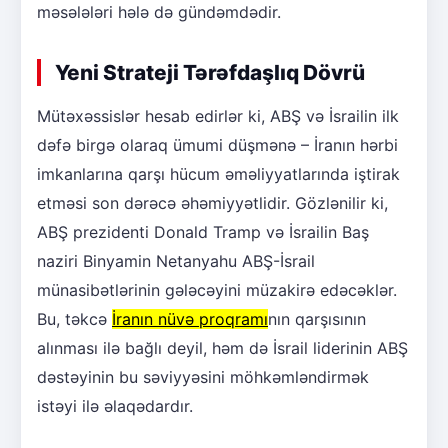
məsələləri hələ də gündəmdədir.
Yeni Strateji Tərəfdaşlıq Dövrü
Mütəxəssislər hesab edirlər ki, ABŞ və İsrailin ilk
dəfə birgə olaraq ümumi düşmənə – İranın hərbi
imkanlarına qarşı hücum əməliyyatlarında iştirak
etməsi son dərəcə əhəmiyyətlidir. Gözlənilir ki,
ABŞ prezidenti Donald Tramp və İsrailin Baş
naziri Binyamin Netanyahu ABŞ-İsrail
münasibətlərinin gələcəyini müzakirə edəcəklər.
Bu, təkcə
İranın nüvə proqramı
nın qarşısının
alınması ilə bağlı deyil, həm də İsrail liderinin ABŞ
dəstəyinin bu səviyyəsini möhkəmləndirmək
istəyi ilə əlaqədardır.