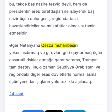
bu, təkcə baş nazirə təzyiq deyil, həm də
prezidentin ərəb tərəfdaşları ilə işləyərək baş
nazir üçün daha geniş regionda bəzi
həvəsləndiricilər və mükafatlar olmasını təmin
etməsidir.
Əgər Netanyahu
Qəzza müharibəsi
ni
yekunlaşdırmaq və girovları geri qaytarmaq üçün
cəsarətli risklər atmağa qərar verərsə, Trampın
tam dəstəyi ilə, o zaman Səudiyyə Ərəbistanı və
regiondakı digər əsas dövlətlərlə normallaşma
üçün yeni danışıqların yolu tezliklə açılacaq.
24 saat