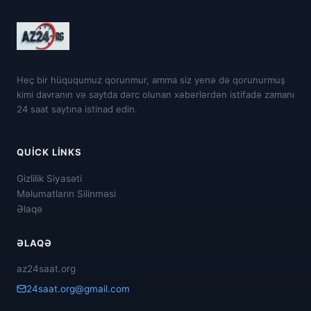
Heç bir hüququmuz qorunmur, amma siz yenə də qorunurmuş
kimi davranın və saytda dərc olunan xəbərlərdən istifadə zamanı
24 saat saytına istinad edin.
QUICK LINKS
Gizlilik Siyasəti
Məlumatların Silinməsi
Əlaqə
ƏLAQƏ
az24saat.org
24saat.org@gmail.com