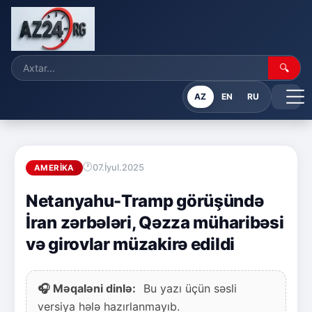
🔍
AZ
EN
RU
07.İyul.2025
AMERIKA
Netanyahu-Tramp görüşündə
İran zərbələri, Qəzza müharibəsi
və girovlar müzakirə edildi
🎧 Məqaləni dinlə:
Bu yazı üçün səsli
versiya hələ hazırlanmayıb.