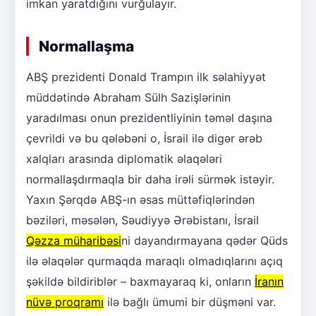
imkan yaratdığını vurğulayır.
Normallaşma
ABŞ prezidenti Donald Trampın ilk səlahiyyət
müddətində Abraham Sülh Sazişlərinin
yaradılması onun prezidentliyinin təməl daşına
çevrildi və bu qələbəni o, İsrail ilə digər ərəb
xalqları arasında diplomatik əlaqələri
normallaşdırmaqla bir daha irəli sürmək istəyir.
Yaxın Şərqdə ABŞ-ın əsas müttəfiqlərindən
bəziləri, məsələn, Səudiyyə Ərəbistanı, İsrail
Qəzza müharibəsi
ni dayandırmayana qədər Qüds
ilə əlaqələr qurmaqda maraqlı olmadıqlarını açıq
şəkildə bildiriblər – baxmayaraq ki, onların
İranın
nüvə proqramı
ilə bağlı ümumi bir düşməni var.