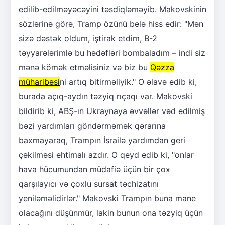
edilib-edilməyəcəyini təsdiqləməyib. Makovskinin
sözlərinə görə, Tramp özünü belə hiss edir: "Mən
sizə dəstək oldum, iştirak etdim, B-2
təyyarələrimlə bu hədəfləri bombaladım – indi siz
mənə kömək etməlisiniz və biz bu
Qəzza
müharibəsi
ni artıq bitirməliyik." O əlavə edib ki,
burada açıq-aydın təzyiq rıçaqı var. Makovski
bildirib ki, ABŞ-ın Ukraynaya əvvəllər vəd edilmiş
bəzi yardımları göndərməmək qərarına
baxmayaraq, Trampın İsrailə yardımdan geri
çəkilməsi ehtimalı azdır. O qeyd edib ki, "onlar
hava hücumundan müdafiə üçün bir çox
qarşılayıcı və çoxlu sursat təchizatını
yeniləməlidirlər." Makovski Trampın buna mane
olacağını düşünmür, lakin bunun ona təzyiq üçün