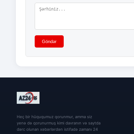
Göndər
Heç bir hüququmuz qorunmur, amma siz
yenə də qorunurmuş kimi davranın və saytda
dərc olunan xəbərlərdən istifadə zamanı 24