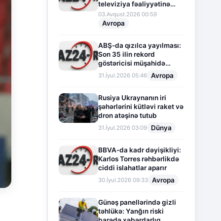
televiziya fəaliyyətinə
fasilə verir
03.Avqust.2026 00:59
Avropa
ABŞ-da qızılca yayılması:
Son 35 ilin rekord
göstəricisi müşahidə
olunur
Avropa
31.İyul.2026 05:46
Rusiya Ukraynanın iri
şəhərlərini kütləvi raket və
dron atəşinə tutub
Dünya
31.İyul.2026 03:09
BBVA-da kadr dəyişikliyi:
Karlos Torres rəhbərlikdə
ciddi islahatlar aparır
Avropa
30.İyul.2026 09:33
Günəş panellərində gizli
təhlükə: Yanğın riski
barədə xəbərdarlıq