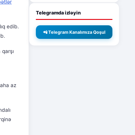
ətlər
Telegramda izləyin
lıq edib.
📲 Telegram Kanalımıza Qoşul
ib.
 qarşı
daha az
ndalı
rqinə