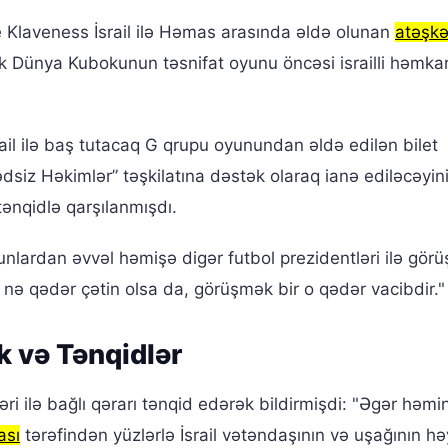
e Klaveness İsrail ilə Həmas arasında əldə olunan
atəşk
 Dünya Kubokunun təsnifat oyunu öncəsi israilli həmkarı
ail ilə baş tutacaq G qrupu oyunundan əldə edilən bilet
dsiz Həkimlər” təşkilatına dəstək olaraq ianə ediləcəyin
tənqidlə qarşılanmışdı.
lardan əvvəl həmişə digər futbol prezidentləri ilə gör
nə qədər çətin olsa da, görüşmək bir o qədər vacibdir."
 və Tənqidlər
ləri ilə bağlı qərarı tənqid edərək bildirmişdi: "Əgər həmi
ası
tərəfindən yüzlərlə İsrail vətəndaşının və uşağının hə