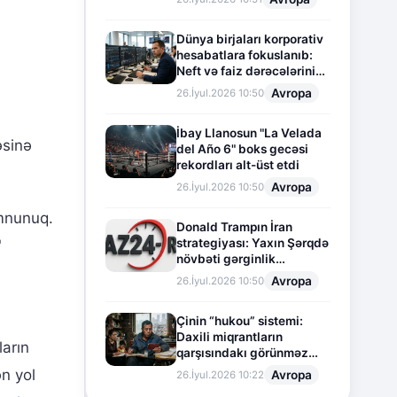
Dünya birjaları korporativ
hesabatlara fokuslanıb:
Neft və faiz dərəcələrinin
təsiri altında cari vəziyyət
Avropa
26.İyul.2026 10:50
İbay Llanosun "La Velada
əsinə
del Año 6" boks gecəsi
rekordları alt-üst etdi
Avropa
26.İyul.2026 10:50
mnunuq.
Donald Trampın İran
strategiyası: Yaxın Şərqdə
"
növbəti gərginlik
mərhələsi
Avropa
26.İyul.2026 10:50
Çinin “hukou” sistemi:
Daxili miqrantların
ların
qarşısındakı görünməz
sədd
ən yol
Avropa
26.İyul.2026 10:22