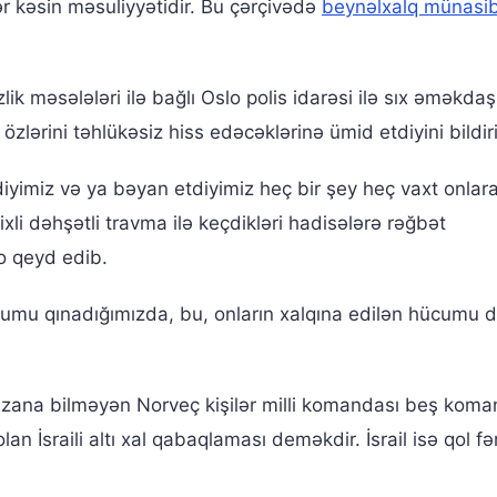
r kəsin məsuliyyətidir. Bu çərçivədə
beynəlxalq münasib
ik məsələləri ilə bağlı Oslo polis idarəsi ilə sıx əməkdaş
özlərini təhlükəsiz hiss edəcəklərinə ümid etdiyini bildir
diyimiz və ya bəyan etdiyimiz heç bir şey heç vaxt onlara
xli dəhşətli travma ilə keçdikləri hadisələrə rəğbət
o qeyd edib.
cumu qınadığımızda, bu, onların xalqına edilən hücumu 
zana bilməyən Norveç kişilər milli komandası beş koma
an İsraili altı xal qabaqlaması deməkdir. İsrail isə qol fə