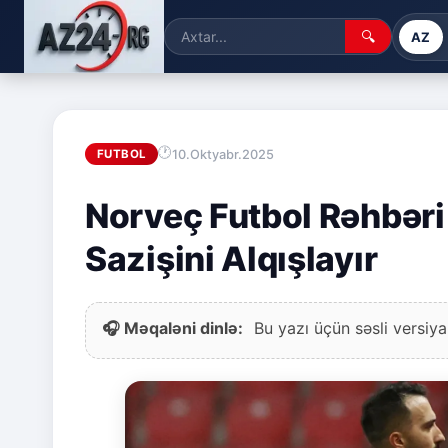
🔍
AZ
10.Oktyabr.2025
FUTBOL
Norveç Futbol Rəhbəri
Sazişini Alqışlayır
🎧 Məqaləni dinlə:
Bu yazı üçün səsli versiya