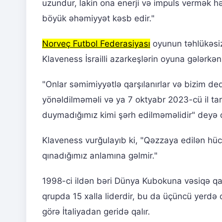
uzundur, lakin ona enerji və impuls vermək hə
böyük əhəmiyyət kəsb edir."
Norveç Futbol Federasiyası
oyunun təhlükəsizl
Klaveness İsrailli azarkeşlərin oyuna gələrkən 
"Onlar səmimiyyətlə qarşılanırlar və bizim de
yönəldilməməli və ya 7 oktyabr 2023-cü il tari
duymadığımız kimi şərh edilməməlidir" deyə 
Klaveness vurğulayıb ki, "Qəzzaya edilən hü
qınadığımız anlamına gəlmir."
1998-ci ildən bəri Dünya Kubokuna vəsiqə qa
qrupda 15 xalla liderdir, bu da üçüncü yerdə ol
görə İtaliyadan geridə qalır.