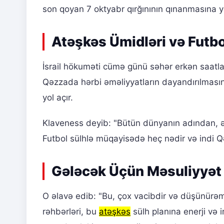
son qoyan 7 oktyabr qırğınının qınanmasına yö
Atəşkəs Ümidləri və Futb
İsrail hökuməti cümə günü səhər erkən saatl
Qəzzada hərbi əməliyyatların dayandırılmasına
yol açır.
Klaveness deyib: "Bütün dünyanın adından, ə
Futbol sülhlə müqayisədə heç nədir və indi Q
Gələcək Üçün Məsuliyyət 
O əlavə edib: "Bu, çox vacibdir və düşünürəm k
rəhbərləri, bu
atəşkəs
sülh planına enerji və i