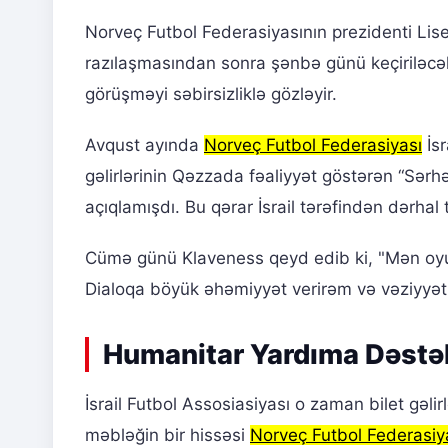
Norveç Futbol Federasiyasının prezidenti Lis
razılaşmasından sonra şənbə günü keçiriləcək
görüşməyi səbirsizliklə gözləyir.
Avqust ayında
Norveç Futbol Federasiyası
İsr
gəlirlərinin Qəzzada fəaliyyət göstərən “Sərhə
açıqlamışdı. Bu qərar İsrail tərəfindən dərhal 
Cümə günü Klaveness qeyd edib ki, "Mən oyun
Dialoqa böyük əhəmiyyət verirəm və vəziyyət 
Humanitar Yardıma Dəstək
İsrail Futbol Assosiasiyası o zaman bilet gəlir
məbləğin bir hissəsi
Norveç Futbol Federasiy