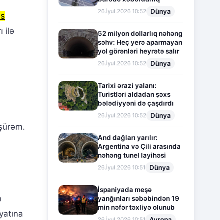
Dünya
26.İyul.2026 10:52
əs
 ilə
52 milyon dollarlıq nəhəng
səhv: Heç yerə aparmayan
yol görənləri heyrətə salır
Dünya
26.İyul.2026 10:52
i
Tarixi ərazi yalanı:
Turistləri aldadan şəxs
bələdiyyəni də çaşdırdı
Dünya
26.İyul.2026 10:52
üşürəm.
And dağları yarılır:
Argentina və Çili arasında
nəhəng tunel layihəsi
Dünya
26.İyul.2026 10:51
İspaniyada meşə
n
yanğınları səbəbindən 19
min nəfər təxliyə olunub
yatına
Avropa
26.İyul.2026 10:51