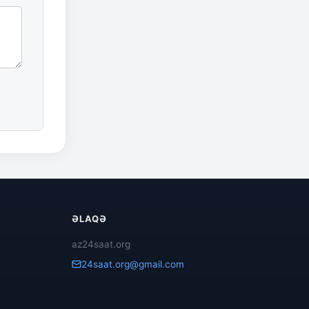
ƏLAQƏ
az24saat.org
24saat.org@gmail.com