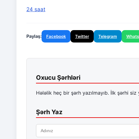
24 saat
Paylaş:
Facebook
Twitter
Telegram
What
Oxucu Şərhləri
Hələlik heç bir şərh yazılmayıb. İlk şərhi siz 
Şərh Yaz