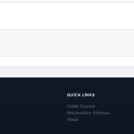
QUICK LINKS
Gizlilik Siyasəti
Məlumatların Silinməsi
Əlaqə