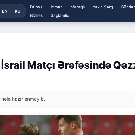
Dünya
İdman
Maraqlı
Yaxın Şərq
Gündə
EN
RU
Biznes
Sağlamlıq
 İsrail Matçı Ərəfəsində Qəz
 hələ hazırlanmayıb.