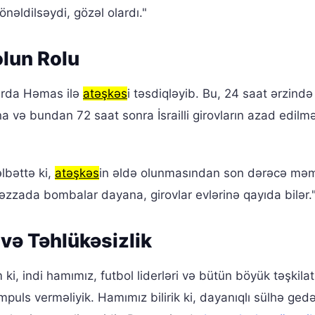
nəldilsəydi, gözəl olardı."
olun Rolu
arda Həmas ilə
atəşkəs
i təsdiqləyib. Bu, 24 saat ərzində
 və bundan 72 saat sonra İsrailli girovların azad edilm
lbəttə ki,
atəşkəs
in əldə olunmasından son dərəcə mə
əzzada bombalar dayana, girovlar evlərinə qayıda bilər.
və Təhlükəsizlik
i, indi hamımız, futbol liderləri və bütün böyük təşkilat
mpuls verməliyik. Hamımız bilirik ki, dayanıqlı sülhə ged