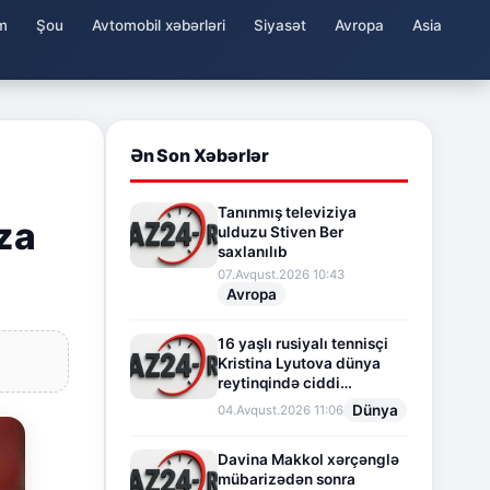
m
Şou
Avtomobil xəbərləri
Siyasət
Avropa
Asia
Ən Son Xəbərlər
Tanınmış televiziya
za
ulduzu Stiven Ber
saxlanılıb
07.Avqust.2026 10:43
Avropa
16 yaşlı rusiyalı tennisçi
Kristina Lyutova dünya
reytinqində ciddi
irəliləyişə imza atdı
Dünya
04.Avqust.2026 11:06
Davina Makkol xərçənglə
mübarizədən sonra