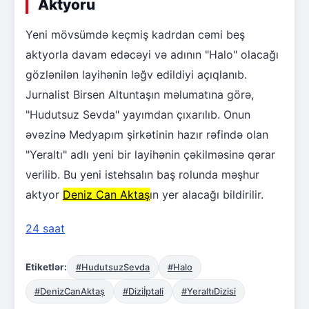
Aktyoru
Yeni mövsümdə keçmiş kadrdan cəmi beş
aktyorla davam edəcəyi və adının "Halo" olacağı
gözlənilən layihənin ləğv edildiyi açıqlanıb.
Jurnalist Birsen Altuntaşın məlumatına görə,
"Hudutsuz Sevda" yayımdan çıxarılıb. Onun
əvəzinə Medyapım şirkətinin hazır rəfində olan
"Yeraltı" adlı yeni bir layihənin çəkilməsinə qərar
verilib. Bu yeni istehsalın baş rolunda məşhur
aktyor
Deniz Can Aktaş
ın yer alacağı bildirilir.
24 saat
Etiketlər:
#HudutsuzSevda
#Halo
#DenizCanAktaş
#Diziİptali
#YeraltıDizisi