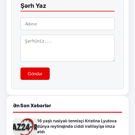
Şərh Yaz
Göndər
Ən Son Xəbərlər
16 yaşlı rusiyalı tennisçi Kristina Lyutova
dünya reytinqində ciddi irəliləyişə imza
atdı