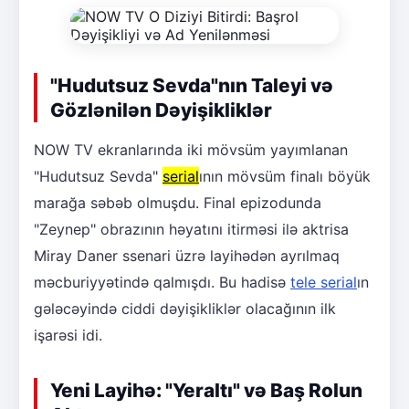
"Hudutsuz Sevda"nın Taleyi və
Gözlənilən Dəyişikliklər
NOW TV ekranlarında iki mövsüm yayımlanan
"Hudutsuz Sevda"
serial
ının mövsüm finalı böyük
marağa səbəb olmuşdu. Final epizodunda
"Zeynep" obrazının həyatını itirməsi ilə aktrisa
Miray Daner ssenari üzrə layihədən ayrılmaq
məcburiyyətində qalmışdı. Bu hadisə
tele serial
ın
gələcəyində ciddi dəyişikliklər olacağının ilk
işarəsi idi.
Yeni Layihə: "Yeraltı" və Baş Rolun