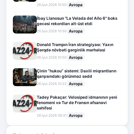
Avropa
26.İyul.2026 10:50
İbay Llanosun "La Velada del Año 6" boks
gecəsi rekordları alt-üst etdi
Avropa
26.İyul.2026 10:50
Donald Trampın İran strategiyası: Yaxın
Şərqdə növbəti gərginlik mərhələsi
Avropa
26.İyul.2026 10:50
Çinin “hukou” sistemi: Daxili miqrantların
qarşısındakı görünməz sədd
Avropa
26.İyul.2026 10:22
Tadey Pokaçar: Velosiped idmanının yeni
fenomeni və Tur de Fransın əfsanəvi
səhifəsi
Avropa
26.İyul.2026 09:31