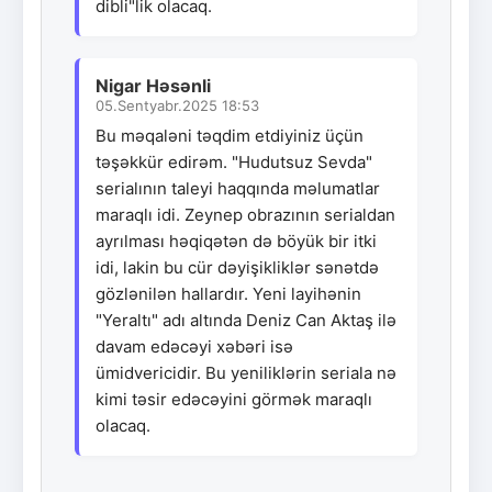
dibli"lik olacaq.
Nigar Həsənli
05.Sentyabr.2025 18:53
Bu məqaləni təqdim etdiyiniz üçün
təşəkkür edirəm. "Hudutsuz Sevda"
serialının taleyi haqqında məlumatlar
maraqlı idi. Zeynep obrazının serialdan
ayrılması həqiqətən də böyük bir itki
idi, lakin bu cür dəyişikliklər sənətdə
gözlənilən hallardır. Yeni layihənin
"Yeraltı" adı altında Deniz Can Aktaş ilə
davam edəcəyi xəbəri isə
ümidvericidir. Bu yeniliklərin seriala nə
kimi təsir edəcəyini görmək maraqlı
olacaq.