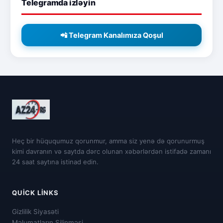
Telegramda izləyin
📲 Telegram Kanalımıza Qoşul
Heç bir hüququmuz qorunmur, amma siz yenə də qorunurmuş
kimi davranın və saytda dərc olunan xəbərlərdən istifadə zamanı
24 saat saytına istinad edin.
QUICK LINKS
Gizlilik Siyasəti
Məlumatların Silinməsi