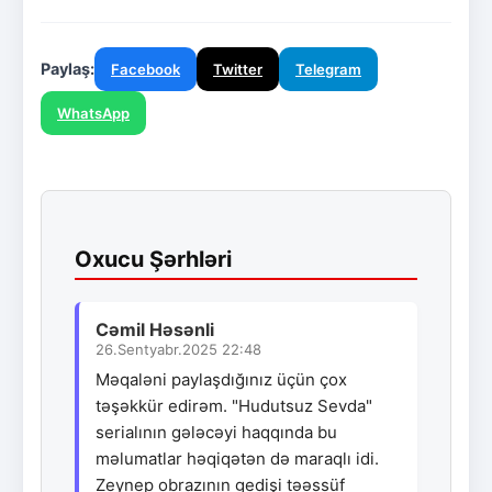
Paylaş:
Facebook
Twitter
Telegram
WhatsApp
Oxucu Şərhləri
Cəmil Həsənli
26.Sentyabr.2025 22:48
Məqaləni paylaşdığınız üçün çox
təşəkkür edirəm. "Hudutsuz Sevda"
serialının gələcəyi haqqında bu
məlumatlar həqiqətən də maraqlı idi.
Zeynep obrazının gedişi təəssüf