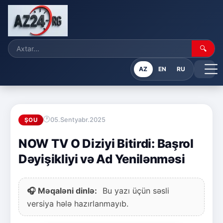
🔍
AZ
EN
RU
05.Sentyabr.2025
ŞOU
NOW TV O Diziyi Bitirdi: Başrol
Dəyişikliyi və Ad Yenilənməsi
🎧 Məqaləni dinlə:
Bu yazı üçün səsli
versiya hələ hazırlanmayıb.