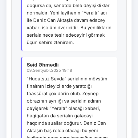
doğursa da, sənətdə belə dəyişikliklər
normaldır. Yeni layihənin "Yeraltı" adı
ilə Deniz Can Aktaşla davam edəcəyi
xəbəri isə ümidvericidir. Bu yeniliklərin
seriala necə təsir edəcəyini görmək
üçün səbirsizlənirəm.
Səid Əhmədli
09.Sentyabr.2025 19:18
"Hudutsuz Sevda" serialının mövsüm
finalının izləyicilərdə yaratdığı
təəssürat çox dərin olub. Zeynep
obrazının ayrılığı və serialın adının
dəyişərək "Yeraltı" olacağı xəbəri,
həqiqətən də serialın gələcəyi
haqqında suallar doğurur. Deniz Can
Aktaşın baş rolda olacağı bu yeni
layihənin necə qarşılanacağını zaman