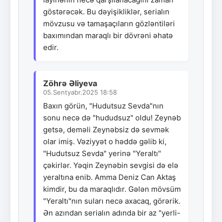
göstərəcək. Bu dəyişikliklər, serialın
mövzusu və tamaşaçıların gözləntiləri
baxımından maraqlı bir dövrəni əhatə
edir.
Zöhrə Əliyeva
05.Sentyabr.2025 18:58
Baxın görün, "Hudutsuz Sevda"nın
sonu necə də "hududsuz" oldu! Zeynəb
getsə, deməli Zeynəbsiz də sevmək
olar imiş. Vəziyyət o həddə gəlib ki,
"Hudutsuz Sevda" yerinə "Yeraltı"
çəkirlər. Yəqin Zeynəbin sevgisi də elə
yeraltına enib. Amma Deniz Can Aktaş
kimdir, bu da maraqlıdır. Gələn mövsüm
"Yeraltı"nın suları necə axacaq, görərik.
Ən azından serialın adında bir az "yerli-