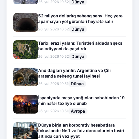
Dünya
26.İyul.2026 10:52
52 milyon dollarlıq nəhəng səhv: Heç yerə
aparmayan yol görənləri heyrətə salır
Dünya
26.İyul.2026 10:52
Tarixi ərazi yalanı: Turistləri aldadan şəxs
bələdiyyəni də çaşdırdı
Dünya
26.İyul.2026 10:52
And dağları yarılır: Argentina və Çili
arasında nəhəng tunel layihəsi
Dünya
26.İyul.2026 10:51
İspaniyada meşə yanğınları səbəbindən 19
min nəfər təxliyə olunub
Avropa
26.İyul.2026 10:51
Dünya birjaları korporativ hesabatlara
fokuslanıb: Neft və faiz dərəcələrinin təsiri
altında cari vəziyyət