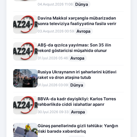
Dünya
04.Avqust.2026 11:06
Davina Makkol xərçənglə mübarizədən
sonra televiziya fəaliyyətinə fasilə verir
Avropa
03.Avqust.2026 00:59
ABŞ-da qızılca yayılması: Son 35 ilin
rekord göstəricisi müşahidə olunur
Avropa
31.İyul.2026 05:46
Rusiya Ukraynanın iri şəhərlərini kütləvi
raket və dron atəşinə tutub
Dünya
31.İyul.2026 03:09
BBVA-da kadr dəyişikliyi: Karlos Torres
rəhbərlikdə ciddi islahatlar aparır
Avropa
30.İyul.2026 09:33
Günəş panellərində gizli təhlükə: Yanğın
riski barədə xəbərdarlıq