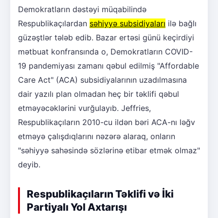
Demokratların dəstəyi müqabilində
Respublikaçılardan
səhiyyə subsidiyaları
ilə bağlı
güzəştlər tələb edib. Bazar ertəsi günü keçirdiyi
mətbuat konfransında o, Demokratların COVID-
19 pandemiyası zamanı qəbul edilmiş "Affordable
Care Act" (ACA) subsidiyalarının uzadılmasına
dair yazılı plan olmadan heç bir təklifi qəbul
etməyəcəklərini vurğulayıb. Jeffries,
Respublikaçıların 2010-cu ildən bəri ACA-nı ləğv
etməyə çalışdıqlarını nəzərə alaraq, onların
"səhiyyə sahəsində sözlərinə etibar etmək olmaz"
deyib.
Respublikaçıların Təklifi və İki
Partiyalı Yol Axtarışı