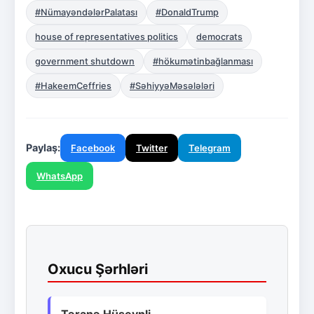
#NümayəndələrPalatası
#DonaldTrump
house of representatives politics
democrats
government shutdown
#hökumətinbağlanması
#HakeemCeffries
#SəhiyyəMəsələləri
Paylaş:
Facebook
Twitter
Telegram
WhatsApp
Oxucu Şərhləri
Təranə Hüseynli