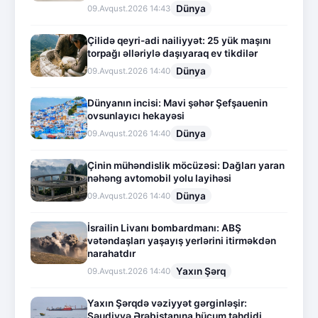
Dünya
09.Avqust.2026 14:43
Çilidə qeyri-adi nailiyyət: 25 yük maşını
torpağı əlləriylə daşıyaraq ev tikdilər
Dünya
09.Avqust.2026 14:40
Dünyanın incisi: Mavi şəhər Şefşauenin
ovsunlayıcı hekayəsi
Dünya
09.Avqust.2026 14:40
Çinin mühəndislik möcüzəsi: Dağları yaran
nəhəng avtomobil yolu layihəsi
Dünya
09.Avqust.2026 14:40
İsrailin Livanı bombardmanı: ABŞ
vətəndaşları yaşayış yerlərini itirməkdən
narahatdır
Yaxın Şərq
09.Avqust.2026 14:40
Yaxın Şərqdə vəziyyət gərginləşir:
Səudiyyə Ərəbistanına hücum təhdidi