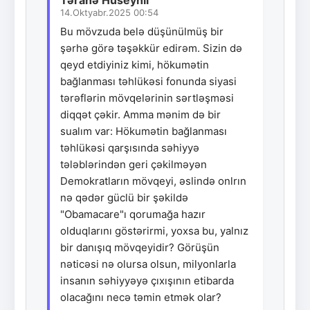
14.Oktyabr.2025 00:54
Bu mövzuda belə düşünülmüş bir
şərhə görə təşəkkür edirəm. Sizin də
qeyd etdiyiniz kimi, hökumətin
bağlanması təhlükəsi fonunda siyasi
tərəflərin mövqelərinin sərtləşməsi
diqqət çəkir. Amma mənim də bir
sualım var: Hökumətin bağlanması
təhlükəsi qarşısında səhiyyə
tələblərindən geri çəkilməyən
Demokratların mövqeyi, əslində onlrın
nə qədər güclü bir şəkildə
"Obamacare"ı qorumağa hazır
olduqlarını göstərirmi, yoxsa bu, yalnız
bir danışıq mövqeyidir? Görüşün
nəticəsi nə olursa olsun, milyonlarla
insanın səhiyyəyə çıxışının etibarda
olacağını necə təmin etmək olar?