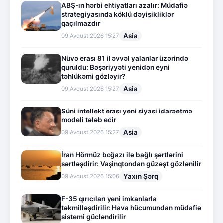
ABŞ-ın hərbi ehtiyatları azalır: Müdafiə
strategiyasında köklü dəyişikliklər
qaçılmazdır
Asia
09.Avqust.2026 15:27
Nüvə erası 81 il əvvəl yalanlar üzərində
quruldu: Bəşəriyyəti yenidən eyni
təhlükəmi gözləyir?
Asia
09.Avqust.2026 15:27
Süni intellekt erası yeni siyasi idarəetmə
modeli tələb edir
Asia
09.Avqust.2026 15:27
İran Hörmüz boğazı ilə bağlı şərtlərini
sərtləşdirir: Vaşinqtondan güzəşt gözlənilir
Yaxın Şərq
09.Avqust.2026 15:06
F-35 qırıcıları yeni imkanlarla
təkmilləşdirilir: Hava hücumundan müdafiə
sistemi gücləndirilir