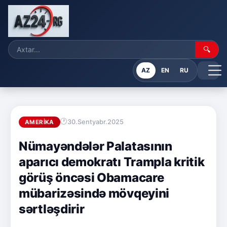
🔍
AZ
EN
RU
30.Sentyabr.2025
AMERIKA
Nümayəndələr Palatasının
aparıcı demokratı Trampla kritik
görüş öncəsi Obamacare
mübarizəsində mövqeyini
sərtləşdirir