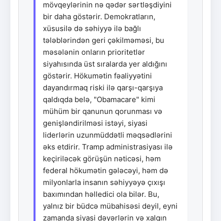
mövqeylərinin nə qədər sərtləşdiyini
bir daha göstərir. Demokratların,
xüsusilə də səhiyyə ilə bağlı
tələblərindən geri çəkilməməsi, bu
məsələnin onların prioritetlər
siyahısında üst sıralarda yer aldığını
göstərir. Hökumətin fəaliyyətini
dayandırmaq riski ilə qarşı-qarşıya
qaldıqda belə, "Obamacare" kimi
mühüm bir qanunun qorunması və
genişləndirilməsi istəyi, siyasi
liderlərin uzunmüddətli məqsədlərini
əks etdirir. Tramp administrasiyası ilə
keçiriləcək görüşün nəticəsi, həm
federal hökumətin gələcəyi, həm də
milyonlarla insanın səhiyyəyə çıxışı
baxımından həlledici ola bilər. Bu,
yalnız bir büdcə mübahisəsi deyil, eyni
zamanda siyasi dəyərlərin və xalqın