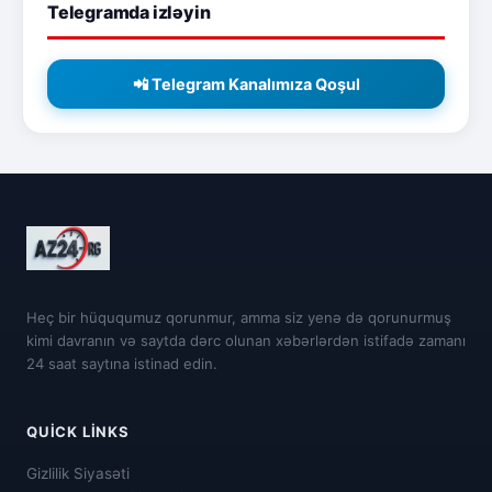
Telegramda izləyin
📲 Telegram Kanalımıza Qoşul
Heç bir hüququmuz qorunmur, amma siz yenə də qorunurmuş
kimi davranın və saytda dərc olunan xəbərlərdən istifadə zamanı
24 saat saytına istinad edin.
QUICK LINKS
Gizlilik Siyasəti