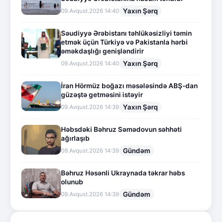
Yaxın Şərq
09.Avqust.2026 14:40
Səudiyyə Ərəbistanı təhlükəsizliyi təmin
etmək üçün Türkiyə və Pakistanla hərbi
əməkdaşlığı genişləndirir
Yaxın Şərq
09.Avqust.2026 14:40
İran Hörmüz boğazı məsələsində ABŞ-dan
güzəştə getməsini istəyir
Yaxın Şərq
09.Avqust.2026 14:39
Həbsdəki Bəhruz Səmədovun səhhəti
ağırlaşıb
Gündəm
09.Avqust.2026 14:39
Bəhruz Həsənli Ukraynada təkrar həbs
olunub
Gündəm
09.Avqust.2026 14:39