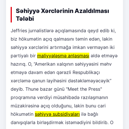
Səhiyyə Xərclərinin Azaldılması
Tələbi
Jeffries jurnalistlərə açıqlamasında qeyd edib ki,
biz hökumətin açıq qalmasını təmin edən, lakin
səhiyyə xərclərini artırmağa imkan verməyən iki
partiyalı bir
maliyyələşmə anlaşması
əldə etməyə
hazırıq. O, “Amerikan xalqının səhiyyəsini məhv
etməyə davam edən qərəzli Respublikaçı
xərcləmə qanun layihəsini dəstəkləməyəcəyik”
deyib. Thune bazar günü "Meet the Press"
proqramına verdiyi müsahibədə razılaşmanın
müzakirəsinə açıq olduğunu, lakin bunu cari
hökumətin
səhiyyə subsidiyaları
ilə bağlı
danışıqlarla birləşdirmək istəmədiyini bildirib. O