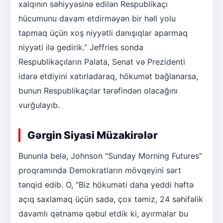
xalqının səhiyyəsinə edilən Respublikaçı
hücumunu davam etdirməyən bir həll yolu
tapmaq üçün xoş niyyətli danışıqlar aparmaq
niyyəti ilə gedirik.” Jeffries sonda
Respublikaçıların Palata, Senat və Prezidenti
idarə etdiyini xatırladaraq, hökumət bağlanarsa,
bunun Respublikaçılar tərəfindən olacağını
vurğulayıb.
Gərgin Siyasi Müzakirələr
Bununla belə, Johnson "Sunday Morning Futures"
proqramında Demokratların mövqeyini sərt
tənqid edib. O, “Biz hökuməti daha yeddi həftə
açıq saxlamaq üçün sadə, çox təmiz, 24 səhifəlik
davamlı qətnamə qəbul etdik ki, ayırmalar bu