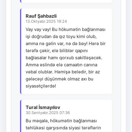
Rauf Şahbazli
13.Oktyabr.2025 19:24
Vay vay vay! Bu hökumətin bağlanması
işi doğrudan da qız toyu kimi olub,
amma nə gəlin var, nə də bəy! Hərə bir
tərəfə çəkir, elə biliblər qapını
bağlasalar hamı qorxub sakitləşəcək.
Amma əslində elə camaatın canına
vəbal olublar. Həmişə belədir, bir az
gələcəyi düşünmək olmaz axı bu
siyasətçilərdə!
Tural İsmayılov
30.Sentyabr.2025 07:36
Bu məqalə, hökumətin bağlanması
təhlükəsi qarşısında siyasi tərəflərin