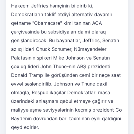
Hakeem Jeffries həmçinin bildirib ki,
Demokratların təklif etdiyi alternativ davamlı
qətnamə "Obamacare" kimi tanınan ACA
çərçivəsində bu subsidiyaları daimi olaraq
genişləndirəcək. Bu bəyanatlar, Jeffries, Senatın
azlıq lideri Chuck Schumer, Nümayəndələr
Palatasının spikeri Mike Johnson və Senatın
çoxluq lideri John Thune-nin ABŞ prezidenti
Donald Tramp ilə görüşündən cəmi bir neçə saat
əvvəl səsləndirilib. Johnson və Thune daxil
olmaqla, Respublikaçılar Demokratları masa
üzərindəki anlaşmanı qəbul etməyə çağırır və
maliyyələşmə səviyyələrinin keçmiş prezident Co
Baydenin dövründən bəri təxminən eyni qaldığını
qeyd edirlər.