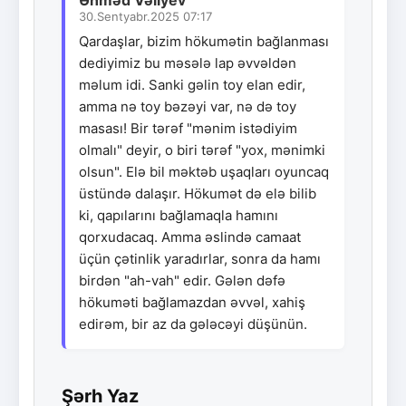
30.Sentyabr.2025 07:17
Qardaşlar, bizim hökumətin bağlanması
dediyimiz bu məsələ lap əvvəldən
məlum idi. Sanki gəlin toy elan edir,
amma nə toy bəzəyi var, nə də toy
masası! Bir tərəf "mənim istədiyim
olmalı" deyir, o biri tərəf "yox, mənimki
olsun". Elə bil məktəb uşaqları oyuncaq
üstündə dalaşır. Hökumət də elə bilib
ki, qapılarını bağlamaqla hamını
qorxudacaq. Amma əslində camaat
üçün çətinlik yaradırlar, sonra da hamı
birdən "ah-vah" edir. Gələn dəfə
hökuməti bağlamazdan əvvəl, xahiş
edirəm, bir az da gələcəyi düşünün.
Şərh Yaz