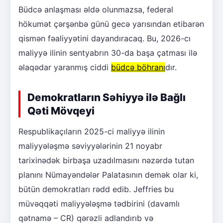
Büdcə anlaşması əldə olunmazsa, federal
hökumət çərşənbə günü gecə yarısından etibarən
qismən fəaliyyətini dayandıracaq. Bu, 2026-cı
maliyyə ilinin sentyabrın 30-da başa çatması ilə
əlaqədar yaranmış ciddi
büdcə böhranı
dır.
Demokratların Səhiyyə ilə Bağlı
Qəti Mövqeyi
Respublikaçıların 2025-ci maliyyə ilinin
maliyyələşmə səviyyələrinin 21 noyabr
tarixinədək birbaşa uzadılmasını nəzərdə tutan
planını Nümayəndələr Palatasının demək olar ki,
bütün demokratları rədd edib. Jeffries bu
müvəqqəti maliyyələşmə tədbirini (davamlı
qətnamə – CR) qərəzli adlandırıb və