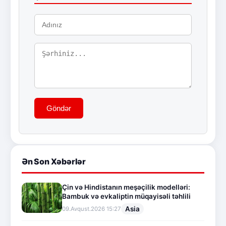
Göndər
Ən Son Xəbərlər
Çin və Hindistanın meşəçilik modelləri:
Bambuk və evkaliptin müqayisəli təhlili
Asia
09.Avqust.2026 15:27