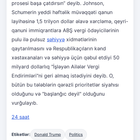
prosesi başa çatdırsın” deyib. Johnson,
Schumerin yeddi həftəlik müvəqqəti qanun
layihəsinə 1,5 trilyon dollar əlavə xərcləmə, qeyri-
qanuni immiqrantlara ABŞ vergi ödəyicilərinin
pulu ilə pulsuz
səhiyyə
xidmətlərinin
qaytarılmasını və Respublikaçıların kənd
xəstəxanaları və səhiyyə üçün qəbul etdiyi 50
milyard dollarlıq "İşləyən Ailələr Vergi
Endirimləri"ni geri almaq istədiyini deyib. O,
bütün bu tələblərin qərəzli prioritetlər siyahısı
olduğunu və "başlanğıc deyil" olduğunu
vurğulayıb.
24 saat
Etiketlər:
Donald Trump
Politics