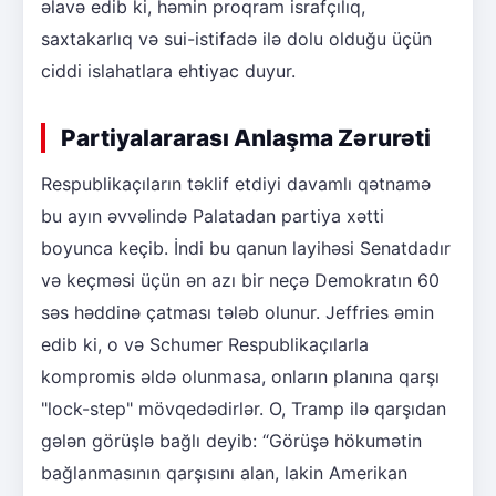
əlavə edib ki, həmin proqram israfçılıq,
saxtakarlıq və sui-istifadə ilə dolu olduğu üçün
ciddi islahatlara ehtiyac duyur.
Partiyalararası Anlaşma Zərurəti
Respublikaçıların təklif etdiyi davamlı qətnamə
bu ayın əvvəlində Palatadan partiya xətti
boyunca keçib. İndi bu qanun layihəsi Senatdadır
və keçməsi üçün ən azı bir neçə Demokratın 60
səs həddinə çatması tələb olunur. Jeffries əmin
edib ki, o və Schumer Respublikaçılarla
kompromis əldə olunmasa, onların planına qarşı
"lock-step" mövqedədirlər. O, Tramp ilə qarşıdan
gələn görüşlə bağlı deyib: “Görüşə hökumətin
bağlanmasının qarşısını alan, lakin Amerikan