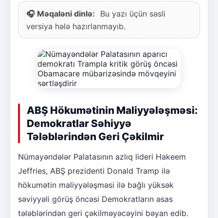
🎧 Məqaləni dinlə:
Bu yazı üçün səsli
versiya hələ hazırlanmayıb.
ABŞ Hökumətinin Maliyyələşməsi:
Demokratlar Səhiyyə
Tələblərindən Geri Çəkilmir
Nümayəndələr Palatasının azlıq lideri Hakeem
Jeffries, ABŞ prezidenti Donald Tramp ilə
hökumətin maliyyələşməsi ilə bağlı yüksək
səviyyəli görüş öncəsi Demokratların əsas
tələblərindən geri çəkilməyəcəyini bəyan edib.