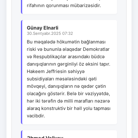
rifahının qorunması mübarizəsidir.
Günay Elnarli
30.Sentyabr.2025 07:32
Bu məqalədə hökumətin bağlanması
riski və bununla əlaqədar Demokratlar
və Respublikaçılar arasındakı büdcə
danışıqlarının gərginliyi öz əksini tapır.
Hakeem Jeffriesin səhiyyə
subsidiyaları məsələsindəki qəti
mövqeyi, danışıqların nə qədər çətin
olacağını göstərir. Belə bir vəziyyətdə,
hər iki tərəfin də milli marafları nəzərə
alaraq konstruktiv bir həll yolu tapması
vacibdir.
Əhməd Vəliyev