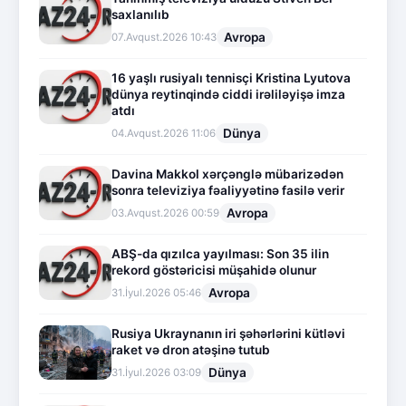
saxlanılıb
Avropa
07.Avqust.2026 10:43
16 yaşlı rusiyalı tennisçi Kristina Lyutova
dünya reytinqində ciddi irəliləyişə imza
atdı
Dünya
04.Avqust.2026 11:06
Davina Makkol xərçənglə mübarizədən
sonra televiziya fəaliyyətinə fasilə verir
Avropa
03.Avqust.2026 00:59
ABŞ-da qızılca yayılması: Son 35 ilin
rekord göstəricisi müşahidə olunur
Avropa
31.İyul.2026 05:46
Rusiya Ukraynanın iri şəhərlərini kütləvi
raket və dron atəşinə tutub
Dünya
31.İyul.2026 03:09