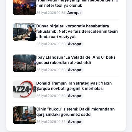
İspaniyada meşə yanğınları səbəbindən 19
min nəfər təxliyə olunub
Avropa
26.İyul.2026 10:51
Dünya birjaları korporativ hesabatlara
fokuslanıb: Neft və faiz dərəcələrinin təsiri
altında cari vəziyyət
Avropa
26.İyul.2026 10:50
İbay Llanosun "La Velada del Año 6" boks
gecəsi rekordları alt-üst etdi
Avropa
26.İyul.2026 10:50
Donald Trampın İran strategiyası: Yaxın
Şərqdə növbəti gərginlik mərhələsi
Avropa
26.İyul.2026 10:50
Çinin “hukou” sistemi: Daxili miqrantların
qarşısındakı görünməz sədd
Avropa
26.İyul.2026 10:22