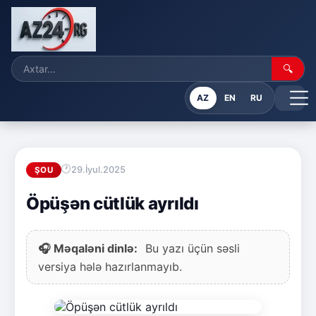
🔍
AZ
EN
RU
29.İyul.2025
ŞOU
Öpüşən cütlük ayrıldı
🎧 Məqaləni dinlə:
Bu yazı üçün səsli
versiya hələ hazırlanmayıb.