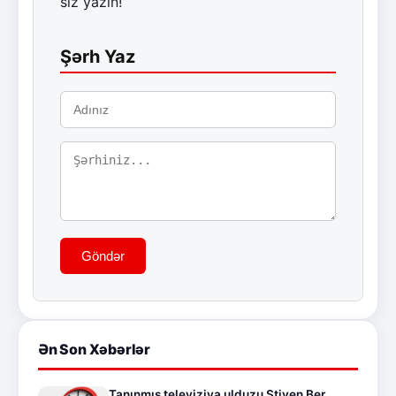
siz yazın!
Şərh Yaz
Göndər
Ən Son Xəbərlər
Tanınmış televiziya ulduzu Stiven Ber