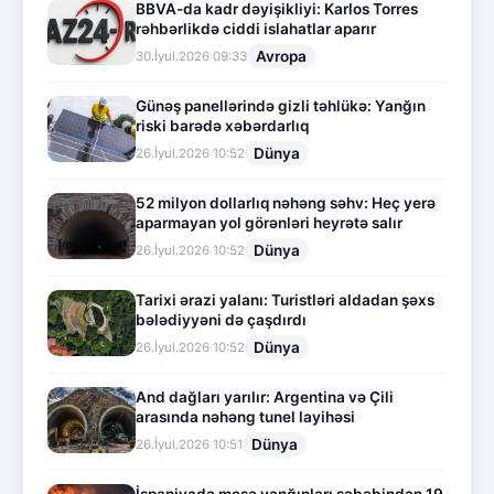
BBVA-da kadr dəyişikliyi: Karlos Torres
rəhbərlikdə ciddi islahatlar aparır
Avropa
30.İyul.2026 09:33
Günəş panellərində gizli təhlükə: Yanğın
riski barədə xəbərdarlıq
Dünya
26.İyul.2026 10:52
52 milyon dollarlıq nəhəng səhv: Heç yerə
aparmayan yol görənləri heyrətə salır
Dünya
26.İyul.2026 10:52
Tarixi ərazi yalanı: Turistləri aldadan şəxs
bələdiyyəni də çaşdırdı
Dünya
26.İyul.2026 10:52
And dağları yarılır: Argentina və Çili
arasında nəhəng tunel layihəsi
Dünya
26.İyul.2026 10:51