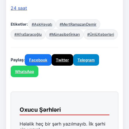
24 saat
Etiketlər:
#AşkHəyatı
#MertRamazanDemir
#AfraSaraçoğlu
#Münasibətİnkarı
#ÜnlüXəbərləri
Paylaş:
Facebook
Twitter
Telegram
WhatsApp
Oxucu Şərhləri
Hələlik heç bir şərh yazılmayıb. İlk şərhi