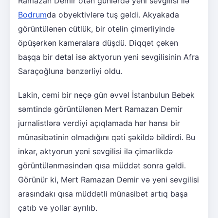
Ramazan Demir ötən günlərdə yeni sevgilisi ilə
Bodrum
da obyektivlərə tuş gəldi. Akyakada
görüntülənən cütlük, bir otelin çimərliyində
öpüşərkən kameralara düşdü. Diqqət çəkən
başqa bir detal isə aktyorun yeni sevgilisinin Afra
Saraçoğluna bənzərliyi oldu.
Lakin, cəmi bir neçə gün əvvəl İstanbulun Bebek
səmtində görüntülənən Mert Ramazan Demir
jurnalistlərə verdiyi açıqlamada hər hansı bir
münasibətinin olmadığını qəti şəkildə bildirdi. Bu
inkar, aktyorun yeni sevgilisi ilə çimərlikdə
görüntülənməsindən qısa müddət sonra gəldi.
Görünür ki, Mert Ramazan Demir və yeni sevgilisi
arasındakı qısa müddətli münasibət artıq başa
çatıb və yollar ayrılıb.