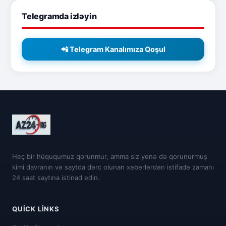
Telegramda izləyin
📲 Telegram Kanalımıza Qoşul
Heç bir hüququmuz qorunmur, amma siz yenə də qorunurmuş
kimi davranın və saytda dərc olunan xəbərlərdən istifadə zamanı
24 saat saytına istinad edin.
QUICK LINKS