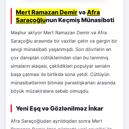
Mert Ramazan Demir
və
Afra
Saraçoğlu
nun Keçmiş Münasibəti
Məşhur aktyor Mert Ramazan Demir və Afra
Saraçoğlu arasında bir vaxtlar çətin və gərgin bir
sevgi münasibəti yaşanmışdı. Son dövrlərin ən
çox danışılan cütlüklərindən olan bu tanınmış
simaların əlaqəsi, çəkildikləri populyar serialın
başa çatması ilə birlikdə sona yetdi. Cütlüyün
münasibətlərinin bitməsi pərəstişkarları arasında
böyük müzakirələrə səbəb olmuşdu.
Yeni Eşq və Gözlənilməz İnkar
Afra Saraçoğludan ayrıldıqdan sonra Mert