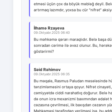
etməsi üçün çox da böyük məbləğ deyil. Bel
artırmaq lazımdır, yoxsa bu cür "nifrət" aksi
İlhamə Rzayeva
09.Oktyabr.2025 06:40
Bu məhkəmə qərarı maraqlıdır. Belə başa düş
sonradan cərimə ilə əvəz olunur. Bu, hərəkət
göstərirmi?
Səid Rəhimov
09.Oktyabr.2025 06:35
Bu məqalə, Rasmus Paludan məsələsində hüq
tənzimləməsini ortaya qoyur. Nifrət cinayəti,
cəmiyyətdə ciddi narahatlıq doğurur. Belə 
də onun icra mexanizmi baxımından ədalət hi
cəzasına çevrilməsi, ilk baxışdan cəzanın yü
Məhkəməsi tərəfindən verilməsi isə, bu addı