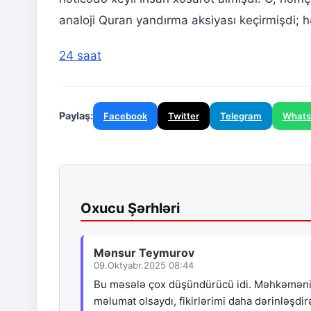
analoji Quran yandırma aksiyası keçirmişdi; h
24 saat
Paylaş:
Facebook
Twitter
Telegram
What
Oxucu Şərhləri
Mənsur Teymurov
09.Oktyabr.2025 08:44
Bu məsələ çox düşündürücü idi. Məhkəmənin 
məlumat olsaydı, fikirlərimi daha dərinləşdi