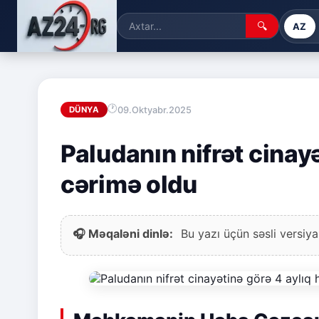
🔍
AZ
09.Oktyabr.2025
DÜNYA
Paludanın nifrət cinay
cərimə oldu
🎧 Məqaləni dinlə:
Bu yazı üçün səsli versiya