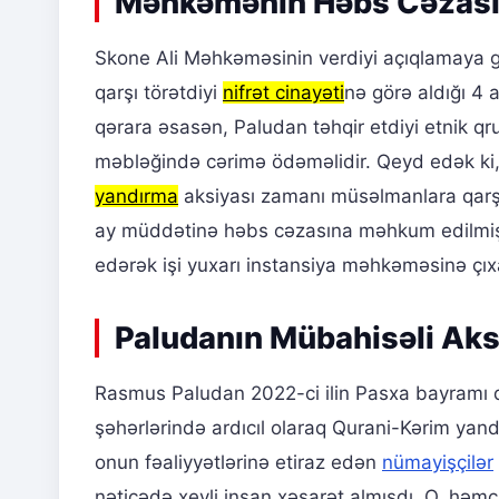
Məhkəmənin Həbs Cəzasın
Skone Ali Məhkəməsinin verdiyi açıqlamaya 
qarşı törətdiyi
nifrət cinayəti
nə görə aldığı 4 
qərara əsasən, Paludan təhqir etdiyi etnik qr
məbləğində cərimə ödəməlidir. Qeyd edək ki,
yandırma
aksiyası zamanı müsəlmanlara qarşı 
ay müddətinə həbs cəzasına məhkum edilmişd
edərək işi yuxarı instansiya məhkəməsinə çıx
Paludanın Mübahisəli Aks
Rasmus Paludan 2022-ci ilin Pasxa bayramı 
şəhərlərində ardıcıl olaraq Qurani-Kərim yan
onun fəaliyyətlərinə etiraz edən
nümayişçilər
nəticədə xeyli insan xəsarət almışdı. O, həmçi