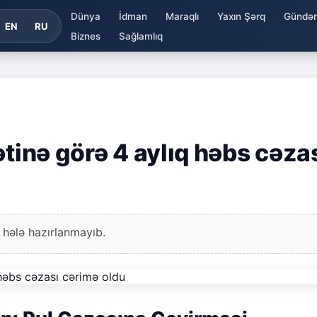
Dünya
İdman
Maraqlı
Yaxın Şərq
Gündə
EN
RU
Biznes
Sağlamlıq
ətinə görə 4 aylıq həbs cəza
 hələ hazırlanmayıb.