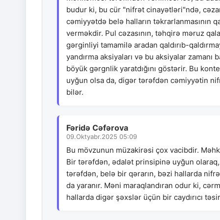
budur ki, bu cür "nifrət cinayətləri"ndə, c
cəmiyyətdə belə halların təkrarlanmasının qa
verməkdir. Pul cəzasının, təhqirə məruz qala
gərginliyi tamamilə aradan qaldırıb-qaldırma
yandırma aksiyaları və bu aksiyalar zamanı 
böyük gərgnlik yaratdığını göstərir. Bu kont
uyğun olsa da, digər tərəfdən cəmiyyətin nif
bilər.
Fəridə Cəfərova
09.Oktyabr.2025 05:09
Bu mövzunun müzakirəsi çox vacibdir. Məhk
Bir tərəfdən, ədalət prinsipinə uyğun olaraq
tərəfdən, belə bir qərarın, bəzi hallarda nifr
da yaranır. Məni maraqlandıran odur ki, cər
hallarda digər şəxslər üçün bir caydırıcı təsi