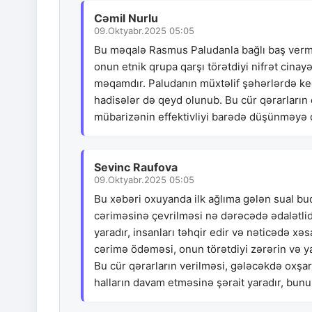
Cəmil Nurlu
09.Oktyabr.2025 05:05
Bu məqalə Rasmus Paludanla bağlı baş vermiş
onun etnik qrupa qarşı törətdiyi nifrət cinay
məqamdır. Paludanın müxtəlif şəhərlərdə keç
hadisələr də qeyd olunub. Bu cür qərarların c
mübarizənin effektivliyi barədə düşünməyə d
Sevinc Raufova
09.Oktyabr.2025 05:05
Bu xəbəri oxuyanda ilk ağlıma gələn sual bud
cəriməsinə çevrilməsi nə dərəcədə ədalətlid
yaradır, insanları təhqir edir və nəticədə xə
cərimə ödəməsi, onun törətdiyi zərərin və ya
Bu cür qərarların verilməsi, gələcəkdə oxşar
halların davam etməsinə şərait yaradır, bun