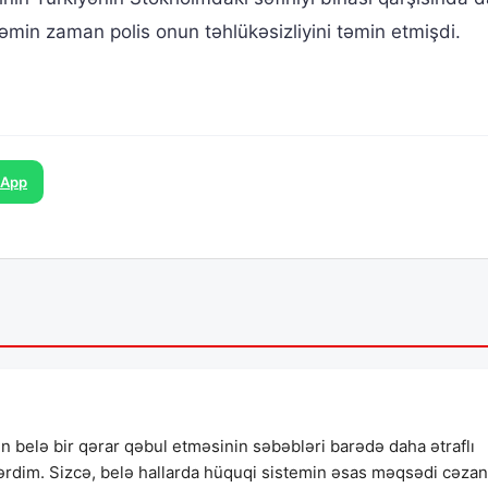
əmin zaman polis onun təhlükəsizliyini təmin etmişdi.
sApp
belə bir qərar qəbul etməsinin səbəbləri barədə daha ətraflı
rərdim. Sizcə, belə hallarda hüquqi sistemin əsas məqsədi cəzan