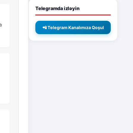
Telegramda izləyin
ı
📲 Telegram Kanalımıza Qoşul