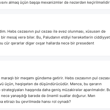
rşısını almaq üçün başqa mexanizmlər də nəzərdən keçirilməlidir
dim. Həbs cəzasının pul cəzası ilə əvəz olunması, xüsusən də
i bir mesaj verə bilər. Bu, Paludanın etdiyi hərəkətlərin ciddiyyət
u cür qərarlar digər oxşar hallarda necə bir presedent
maraqlı bir məqamı gündəmə gətirir. Həbs cəzasının pul cəzas
növü üçün, həqiqətən də düşündürücüdür. Məncə, bu qərarın
 strategiyaları haqqında daha geniş müzakirələr aparılmalıdır. B
ə necə yanaşdığı barədə də önəmli suallar doğurur. Mən
na etirazı bu çevrilmədə hansı rol oynadı?