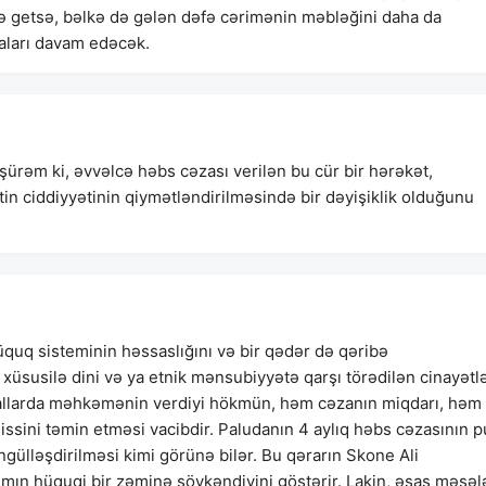
ə getsə, bəlkə də gələn dəfə cərimənin məbləğini daha da
yaları davam edəcək.
ürəm ki, əvvəlcə həbs cəzası verilən bu cür bir hərəkət,
in ciddiyyətinin qiymətləndirilməsində bir dəyişiklik olduğunu
uq sisteminin həssaslığını və bir qədər də qəribə
 xüsusilə dini və ya etnik mənsubiyyətə qarşı törədilən cinayətl
hallarda məhkəmənin verdiyi hökmün, həm cəzanın miqdarı, həm
ssini təmin etməsi vacibdir. Paludanın 4 aylıq həbs cəzasının p
ngülləşdirilməsi kimi görünə bilər. Bu qərarın Skone Ali
mın hüquqi bir zəminə söykəndiyini göstərir. Lakin, əsas məsəl