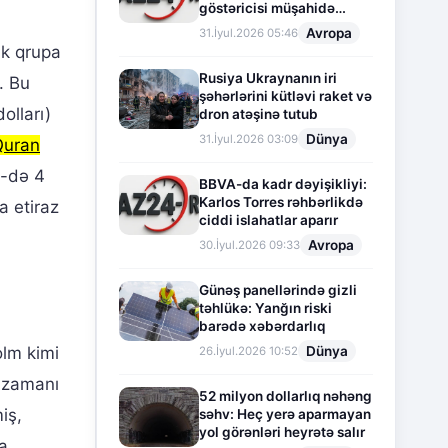
göstəricisi müşahidə
olunur
Avropa
31.İyul.2026 05:46
ik qrupa
Rusiya Ukraynanın iri
. Bu
şəhərlərini kütləvi raket və
olları)
dron atəşinə tutub
Dünya
31.İyul.2026 03:09
Quran
5-də 4
BBVA-da kadr dəyişikliyi:
Karlos Torres rəhbərlikdə
 etiraz
ciddi islahatlar aparır
Avropa
30.İyul.2026 09:33
Günəş panellərində gizli
təhlükə: Yanğın riski
barədə xəbərdarlıq
Dünya
lm kimi
26.İyul.2026 10:52
r zamanı
52 milyon dollarlıq nəhəng
iş,
səhv: Heç yerə aparmayan
yol görənləri heyrətə salır
da