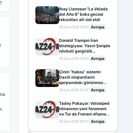
?
İbay Llanosun "La Velada
del Año 6" boks gecəsi
rekordları alt-üst etdi
Avropa
26.İyul.2026 10:50
Donald Trampın İran
i
strategiyası: Yaxın Şərqdə
növbəti gərginlik
mərhələsi
Avropa
26.İyul.2026 10:50
Çinin “hukou” sistemi:
Daxili miqrantların
qarşısındakı görünməz
sədd
Avropa
26.İyul.2026 10:22
ına
Tadey Pokaçar: Velosiped
u,
idmanının yeni fenomeni
və Tur de Fransın əfsanəvi
səhifəsi
Avropa
26.İyul.2026 09:31