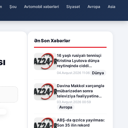
m
Şou
Avtomobil xəbərləri
Siyasət
Avropa
Asia
Ən Son Xəbərlər
16 yaşlı rusiyalı tennisçi
sı
Kristina Lyutova dünya
reytinqində ciddi
irəliləyişə imza atdı
Dünya
04.Avqust.2026 11:06
Davina Makkol xərçənglə
mübarizədən sonra
televiziya fəaliyyətinə
fasilə verir
03.Avqust.2026 00:59
Avropa
ABŞ-da qızılca yayılması:
Son 35 ilin rekord