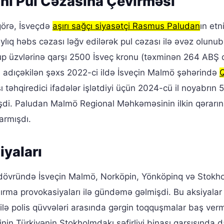
ı Pul Cəzasına Çevirməsi
görə, İsveçdə
aşırı sağçı siyasətçi Rasmus Paludan
ın etn
aylıq həbs cəzası ləğv edilərək pul cəzası ilə əvəz olunub
up üzvlərinə qarşı 2500 İsveç kronu (təxminən 264 ABŞ d
 adıçəkilən şəxs 2022-ci ildə İsveçin Malmö şəhərində
təhqiredici ifadələr işlətdiyi üçün 2024-cü il noyabrın 
i. Paludan Malmö Regional Məhkəməsinin ilkin qərarına
armışdı.
iyaları
dövründə İsveçin Malmö, Norköpin, Yönköpinq və Stokho
dırma provokasiyaları ilə gündəmə gəlmişdi. Bu aksiyala
ilə polis qüvvələri arasında gərgin toqquşmalar baş verm
nin Türkiyənin Stokholmdakı səfirliyi binası qarşısında 