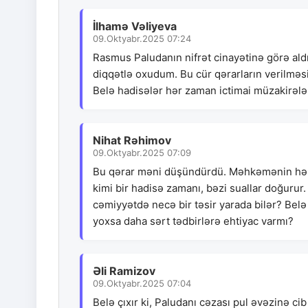
İlhamə Vəliyeva
09.Oktyabr.2025 07:24
Rasmus Paludanın nifrət cinayətinə görə aldı
diqqətlə oxudum. Bu cür qərarların verilməsi
Belə hadisələr hər zaman ictimai müzakirələ
Nihat Rəhimov
09.Oktyabr.2025 07:09
Bu qərar məni düşündürdü. Məhkəmənin həbs 
kimi bir hadisə zamanı, bəzi suallar doğurur
cəmiyyətdə necə bir təsir yarada bilər? Belə 
yoxsa daha sərt tədbirlərə ehtiyac varmı?
Əli Ramizov
09.Oktyabr.2025 07:04
Belə çıxır ki, Paludanı cəzası pul əvəzinə cib