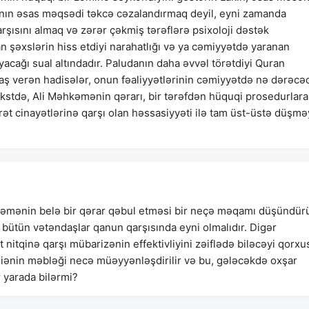
əzanın əsas məqsədi təkcə cəzalandırmaq deyil, eyni zamanda
rşısını almaq və zərər çəkmiş tərəflərə psixoloji dəstək
n şəxslərin hiss etdiyi narahatlığı və ya cəmiyyətdə yaranan
yacağı sual altındadır. Paludanın daha əvvəl törətdiyi Quran
baş verən hadisələr, onun fəaliyyətlərinin cəmiyyətdə nə dərəcə
ekstdə, Ali Məhkəmənin qərarı, bir tərəfdən hüquqi prosedurlara
rət cinayətlərinə qarşı olan həssasiyyəti ilə tam üst-üstə düşm
əmənin belə bir qərar qəbul etməsi bir neçə məqamı düşündürü
, bütün vətəndaşlar qanun qarşısında eyni olmalıdır. Digər
ət nitqinə qarşı mübarizənin effektivliyini zəiflədə biləcəyi qorxu
miənin məbləği necə müəyyənləşdirilir və bu, gələcəkdə oxşar
r yarada bilərmi?