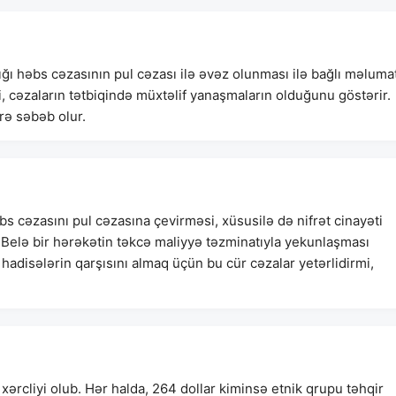
ğı həbs cəzasının pul cəzası ilə əvəz olunması ilə bağlı məlumat
, cəzaların tətbiqində müxtəlif yanaşmaların olduğunu göstərir.
rə səbəb olur.
cəzasını pul cəzasına çevirməsi, xüsusilə də nifrət cinayəti
. Belə bir hərəkətin təkcə maliyyə təzminatıyla yekunlaşması
hadisələrin qarşısını almaq üçün bu cür cəzalar yetərlidirmi,
 xərcliyi olub. Hər halda, 264 dollar kiminsə etnik qrupu təhqir