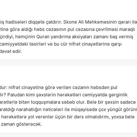
 hadisələri diqqətə çatdırır. Skone Ali Məhkəməsinin qərarı il
ətinə görə aldığı həbs cəzasının pul cəzasına çevrilməsi maraqlı
irdiyi, həmçinin Quran yandırma aksiyaları zamanı baş vermiş
əmiyyətdəki təsirləri və bu cür nifrət cinayətlərinə qarşı
əvət edir.
ur: nifrət cinayətinə görə verilən cəzanın həbsdən pul
ir? Paludan kimi şəxslərin hərəkətləri cəmiyyətdə gərginlik
sarətlərlə bitən toqquşmalara səbəb olur. Belə bir şəxsin sadəcə
ratdığı narahatlığın nəticələri ilə müqayisədə çox yüngül görün
 hərəkətlərə yol verənlər üçün bir dərs olmalıdırmı, yoxsa belə
u zaman göstərəcək.