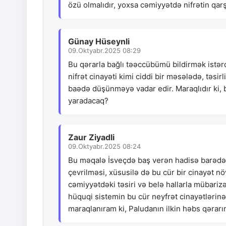
özü olmalıdır, yoxsa cəmiyyətdə nifrətin qa
Günay Hüseynli
09.Oktyabr.2025 08:29
Bu qərarla bağlı təəccübümü bildirmək istər
nifrət cinayəti kimi ciddi bir məsələdə, təsirl
baədə düşünməyə vadar edir. Maraqlıdır ki, b
yaradacaq?
Zaur Ziyadli
09.Oktyabr.2025 08:24
Bu məqalə İsveçdə baş verən hadisə barədə 
çevrilməsi, xüsusilə də bu cür bir cinayət 
cəmiyyətdəki təsiri və belə hallarla mübarizə
hüquqi sistemin bu cür neyfrət cinayətlərin
maraqlanıram ki, Paludanın ilkin həbs qərarı