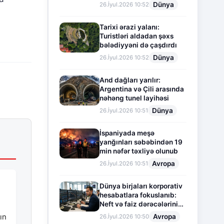
Dünya
26.İyul.2026 10:52
Tarixi ərazi yalanı:
Turistləri aldadan şəxs
bələdiyyəni də çaşdırdı
Dünya
26.İyul.2026 10:52
And dağları yarılır:
Argentina və Çili arasında
nəhəng tunel layihəsi
Dünya
26.İyul.2026 10:51
İspaniyada meşə
yanğınları səbəbindən 19
min nəfər təxliyə olunub
Avropa
26.İyul.2026 10:51
Dünya birjaları korporativ
hesabatlara fokuslanıb:
Neft və faiz dərəcələrinin
təsiri altında cari vəziyyət
ın
Avropa
26.İyul.2026 10:50