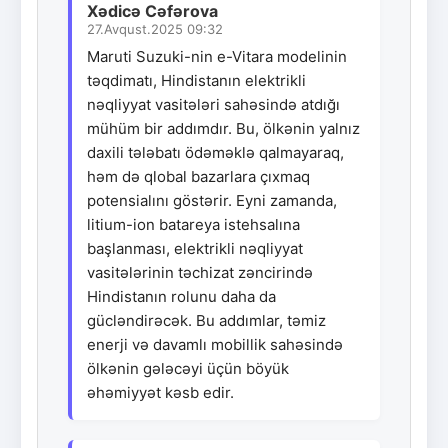
Xədicə Cəfərova
27.Avqust.2025 09:32
Maruti Suzuki-nin e-Vitara modelinin
təqdimatı, Hindistanın elektrikli
nəqliyyat vasitələri sahəsində atdığı
mühüm bir addımdır. Bu, ölkənin yalnız
daxili tələbatı ödəməklə qalmayaraq,
həm də qlobal bazarlara çıxmaq
potensialını göstərir. Eyni zamanda,
litium-ion batareya istehsalına
başlanması, elektrikli nəqliyyat
vasitələrinin təchizat zəncirində
Hindistanın rolunu daha da
gücləndirəcək. Bu addımlar, təmiz
enerji və davamlı mobillik sahəsində
ölkənin gələcəyi üçün böyük
əhəmiyyət kəsb edir.