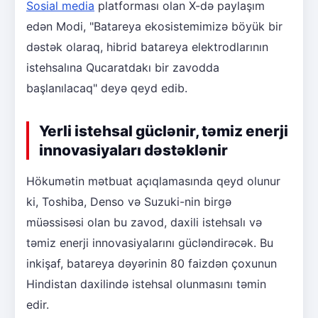
Sosial media
platforması olan X-də paylaşım
edən Modi, "Batareya ekosistemimizə böyük bir
dəstək olaraq, hibrid batareya elektrodlarının
istehsalına Qucaratdakı bir zavodda
başlanılacaq" deyə qeyd edib.
Yerli istehsal güclənir, təmiz enerji
innovasiyaları dəstəklənir
Hökumətin mətbuat açıqlamasında qeyd olunur
ki, Toshiba, Denso və Suzuki-nin birgə
müəssisəsi olan bu zavod, daxili istehsalı və
təmiz enerji innovasiyalarını gücləndirəcək. Bu
inkişaf, batareya dəyərinin 80 faizdən çoxunun
Hindistan daxilində istehsal olunmasını təmin
edir.