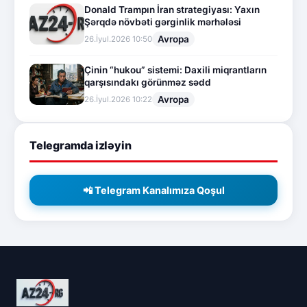
Donald Trampın İran strategiyası: Yaxın
Şərqdə növbəti gərginlik mərhələsi
Avropa
26.İyul.2026 10:50
Çinin “hukou” sistemi: Daxili miqrantların
qarşısındakı görünməz sədd
Avropa
26.İyul.2026 10:22
Telegramda izləyin
📲 Telegram Kanalımıza Qoşul