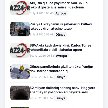
ABŞ-da qızılca yayılması: Son 35 ilin
rekord göstəricisi müşahidə olunur
Avropa
31.İyul.2026 05:46
Rusiya Ukraynanın iri şəhərlərini kütləvi
raket və dron atəşinə tutub
Dünya
31.İyul.2026 03:09
BBVA-da kadr dəyişikliyi: Karlos Torres
rəhbərlikdə ciddi islahatlar aparır
Avropa
30.İyul.2026 09:33
Günəş panellərində gizli təhlükə: Yanğın
riski barədə xəbərdarlıq
Dünya
26.İyul.2026 10:52
52 milyon dollarlıq nəhəng səhv: Heç yerə
aparmayan yol görənləri heyrətə salır
Dünya
26.İyul.2026 10:52