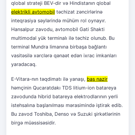
qlobal strateji BEV-dir və Hindistanın qlobal
elektrikli avtomobil
təchizat zəncirlərinə
inteqrasiya səylərində mühüm rol oynayır.
Hansalpur zavodu, avtomobil Gati Shakti
multimodal yük terminalı ilə təchiz olunub. Bu
terminal Mundra limanına birbaşa bağlantı
vasitəsilə xərclərə qənaət edən ixrac imkanları
yaradacaq.
E-Vitara-nın təqdimatı ilə yanaşı,
baş nazir
həmçinin Qucaratdakı TDS litium-ion batareya
zavodunda hibrid batareya elektrodlarının yerli
istehsalına başlanılması mərasimində iştirak edib.
Bu zavod Toshiba, Denso və Suzuki şirkətlərinin
birgə müəssisəsidir.