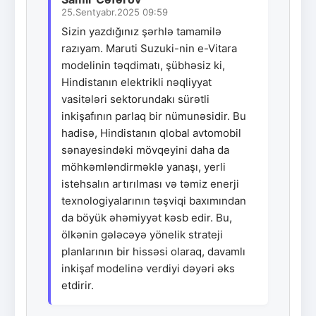
25.Sentyabr.2025 09:59
Sizin yazdığınız şərhlə tamamilə
razıyam. Maruti Suzuki-nin e-Vitara
modelinin təqdimatı, şübhəsiz ki,
Hindistanın elektrikli nəqliyyat
vasitələri sektorundakı sürətli
inkişafının parlaq bir nümunəsidir. Bu
hadisə, Hindistanın qlobal avtomobil
sənayesindəki mövqeyini daha da
möhkəmləndirməklə yanaşı, yerli
istehsalın artırılması və təmiz enerji
texnologiyalarının təşviqi baxımından
da böyük əhəmiyyət kəsb edir. Bu,
ölkənin gələcəyə yönelik strateji
planlarının bir hissəsi olaraq, davamlı
inkişaf modelinə verdiyi dəyəri əks
etdirir.