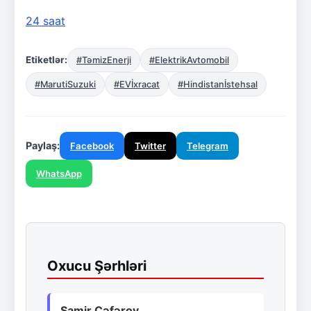
24 saat
Etiketlər:
#TəmizEnerji
#ElektrikAvtomobil
#MarutiSuzuki
#EVİxracat
#Hindistanİstehsal
Paylaş:
Facebook
Twitter
Telegram
WhatsApp
Oxucu Şərhləri
Samir Cəfərov