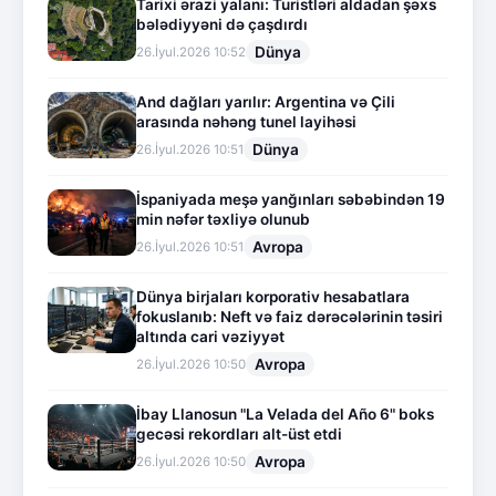
Tarixi ərazi yalanı: Turistləri aldadan şəxs
bələdiyyəni də çaşdırdı
Dünya
26.İyul.2026 10:52
And dağları yarılır: Argentina və Çili
arasında nəhəng tunel layihəsi
Dünya
26.İyul.2026 10:51
İspaniyada meşə yanğınları səbəbindən 19
min nəfər təxliyə olunub
Avropa
26.İyul.2026 10:51
Dünya birjaları korporativ hesabatlara
fokuslanıb: Neft və faiz dərəcələrinin təsiri
altında cari vəziyyət
Avropa
26.İyul.2026 10:50
İbay Llanosun "La Velada del Año 6" boks
gecəsi rekordları alt-üst etdi
Avropa
26.İyul.2026 10:50