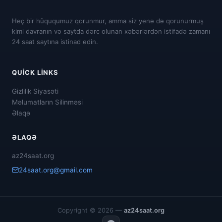
Heç bir hüququmuz qorunmur, amma siz yenə də qorunurmuş
kimi davranın və saytda dərc olunan xəbərlərdən istifadə zamanı
24 saat saytına istinad edin.
QUICK LINKS
Gizlilik Siyasəti
Məlumatların Silinməsi
Əlaqə
ƏLAQƏ
az24saat.org
24saat.org@gmail.com
Copyright © 2026 —
az24saat.org