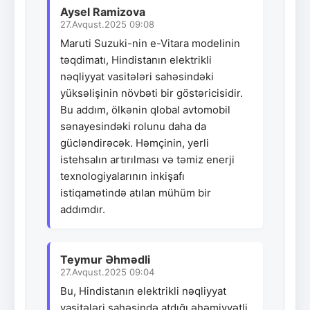
Aysel Ramizova
27.Avqust.2025 09:08
Maruti Suzuki-nin e-Vitara modelinin
təqdimatı, Hindistanın elektrikli
nəqliyyat vasitələri sahəsindəki
yüksəlişinin növbəti bir göstəricisidir.
Bu addım, ölkənin qlobal avtomobil
sənayesindəki rolunu daha da
gücləndirəcək. Həmçinin, yerli
istehsalın artırılması və təmiz enerji
texnologiyalarının inkişafı
istiqamətində atılan mühüm bir
addımdır.
Teymur Əhmədli
27.Avqust.2025 09:04
Bu, Hindistanın elektrikli nəqliyyat
vasitələri sahəsində atdığı əhəmiyyətli