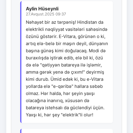
Aylin Hüseynli
27.Avqust.2025 09:37
Nəhayət bir az tərpəniş! Hindistan da
elektrikli nəqliyyat vasitələri sahəsində
özünü göstərir. E-Vitara, görünən o ki,
artıq elə-belə bir maşın deyil, dünyanın
başına günəş kimi doğulacaq. Modi də
buraxılışda iştirak edib, elə bil ki, özü
də elə "qətiyyən batareya ilə işləmir,
amma gərək yenə də çıxım!" deyirmiş
kimi durub. Ümid edək ki, bu e-Vitara
yollarda elə "e-qəribə" hallara səbəb
olmaz. Hər halda, hər şeyin yaxşı
olacağına inanırıq, xüsusən də
batareya istehsalı da gücləndiyi üçün.
Yaxşı ki, hər şey "elektrik"li olur!