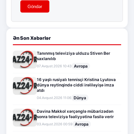
Göndər
Ən Son Xəbərlər
Tanınmış televiziya ulduzu Stiven Ber
saxlanılıb
Avropa
07.Avqust.2026 10:43
16 yaşlı rusiyalı tennisçi Kristina Lyutova
dünya reytinqində ciddi irəliləyişə imza
atdı
Dünya
04.Avqust.2026 11:06
Davina Makkol xərçənglə mübarizədən
sonra televiziya fəaliyyətinə fasilə verir
Avropa
03.Avqust.2026 00:59