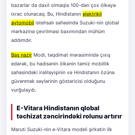
bazarlar da daxil olmaqla 100-dən çox ölkəyə
ixrac olunacaq. Bu, Hindistanın
elektrikli
avtomobil
istehsalı sahəsində Suzuki-nin qlobal
mərkəzinə çevrilməsi baxımından mühüm
addımdır.
Baş nazir
Modi, təqdimat mərasimində çıxış
edərək, bu hadisənin ölkənin təmiz mobillik
sahəsindəki irəliləyişinin və Hindistanın özünə
güvənmək səylərinin göstəricisi olduğunu
vurğulayıb.
E-Vitara Hindistanın qlobal
təchizat zəncirindəki rolunu artırır
Maruti Suzuki-nin e-Vitara modeli şirkətin ilk