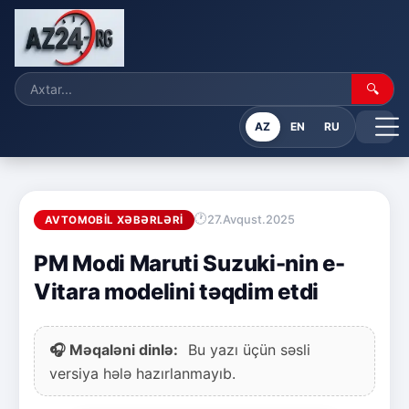
🔍
AZ
EN
RU
27.Avqust.2025
AVTOMOBIL XƏBƏRLƏRI
PM Modi Maruti Suzuki-nin e-
Vitara modelini təqdim etdi
🎧 Məqaləni dinlə:
Bu yazı üçün səsli
versiya hələ hazırlanmayıb.