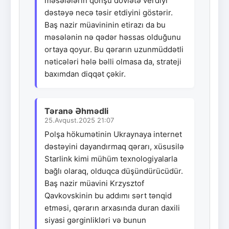
məsələlərin qonşu dövlətə verdiyi
dəstəyə necə təsir etdiyini göstərir.
Baş nazir müavininin etirazı da bu
məsələnin nə qədər həssas olduğunu
ortaya qoyur. Bu qərarın uzunmüddətli
nəticələri hələ bəlli olmasa da, strateji
baxımdan diqqət çəkir.
Təranə Əhmədli
25.Avqust.2025 21:07
Polşa hökumətinin Ukraynaya internet
dəstəyini dayandırmaq qərarı, xüsusilə
Starlink kimi mühüm texnologiyalarla
bağlı olaraq, olduqca düşündürücüdür.
Baş nazir müavini Krzysztof
Qavkovskinin bu addımı sərt tənqid
etməsi, qərarın arxasında duran daxili
siyasi gərginlikləri və bunun