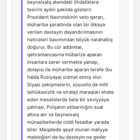
beynəlxalq aləmdəki öhdəliklərə
təsirini aydın şəkildə göstərir.
Prezident Navrotskinin veto qərarı,
müharibə şəraitində olan bir ölkəyə
verilən dəstəyin dayandırılmasının
nəticələri baxımından böyük narahatlıq
doğurur. Bu cür addımlar,
qəhrəmancasına mübarizə aparan
insanlara zərər verməklə yanaşı,
dolayısı ilə müharibə aparan tərəfə (bu
halda Rusiyaya) xidmət etmiş olur.
Siyasi çəkişmələrin, xüsusilə də milli
təhlükəsizlik və strateji maraqları əhatə
edən məsələlərdə belə bir səviyyəyə
çatması, Polşanın etibarlılığını sual
altına alır və beynəlxalq
münasibətlərdə ciddi fəsadlar yarada
bilər. Məqalədə qeyd olunan maliyyə
məbləğləri də bu dəstəyin nə qədər