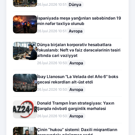
Dünya
26.İyul.2026 10:51
İspaniyada meşə yanğınları səbəbindən 19
min nəfər təxliyə olunub
Avropa
26.İyul.2026 10:51
Dünya birjaları korporativ hesabatlara
fokuslanıb: Neft və faiz dərəcələrinin təsiri
altında cari vəziyyət
Avropa
26.İyul.2026 10:50
İbay Llanosun "La Velada del Año 6" boks
gecəsi rekordları alt-üst etdi
Avropa
26.İyul.2026 10:50
Donald Trampın İran strategiyası: Yaxın
Şərqdə növbəti gərginlik mərhələsi
Avropa
26.İyul.2026 10:50
Çinin “hukou” sistemi: Daxili miqrantların