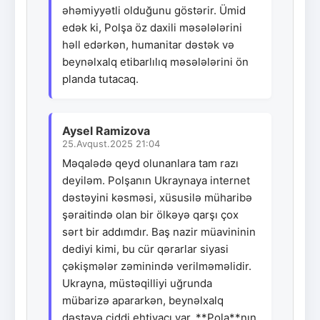
əhəmiyyətli olduğunu göstərir. Ümid
edək ki, Polşa öz daxili məsələlərini
həll edərkən, humanitar dəstək və
beynəlxalq etibarlılıq məsələlərini ön
planda tutacaq.
Aysel Ramizova
25.Avqust.2025 21:04
Məqalədə qeyd olunanlara tam razı
deyiləm. Polşanın Ukraynaya internet
dəstəyini kəsməsi, xüsusilə müharibə
şəraitində olan bir ölkəyə qarşı çox
sərt bir addımdır. Baş nazir müavininin
dediyi kimi, bu cür qərarlar siyasi
çəkişmələr zəminində verilməməlidir.
Ukrayna, müstəqilliyi uğrunda
mübarizə apararkən, beynəlxalq
dəstəyə ciddi ehtiyacı var. **Pola**nın