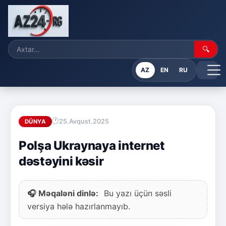
🔍
AZ
EN
RU
25.Avqust.2025
DÜNYA
Polşa Ukraynaya internet
dəstəyini kəsir
🎧 Məqaləni dinlə:
Bu yazı üçün səsli
versiya hələ hazırlanmayıb.