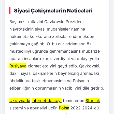
Siyasi Çəkişmələrin Nəticələri
Baş nazir müavini Qavkovski Prezident
Navrotskinin siyasi mübahisələr naminə
hökumətə kor-koranə zərbələr endirməkdən
çəkinməyə çağırıb. O, bu cür addımların öz
müstəqilliyi uğrunda qəhrəmancasına mübarizə
aparan insanlara zərər verdiyini və dolayı yolla
Rusiyaya
xidmət etdiyini qeyd edib. Qavkovski,
daxili siyasi çəkişmələrin beynəlxalq arenadakı
öhdəliklərə təsir etməməsinin və Polşanın
etibarlılığının qorunmasının vacibliyini dilə gətirib.
Ukraynada
internet dəstəyi
təmin edən
Starlink
sistemi və abunəliyi üçün
Polşa
2022-2024-cü