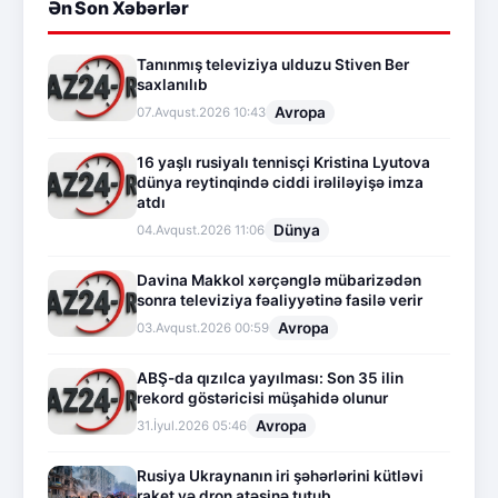
Ən Son Xəbərlər
Tanınmış televiziya ulduzu Stiven Ber
saxlanılıb
Avropa
07.Avqust.2026 10:43
16 yaşlı rusiyalı tennisçi Kristina Lyutova
dünya reytinqində ciddi irəliləyişə imza
atdı
Dünya
04.Avqust.2026 11:06
Davina Makkol xərçənglə mübarizədən
sonra televiziya fəaliyyətinə fasilə verir
Avropa
03.Avqust.2026 00:59
ABŞ-da qızılca yayılması: Son 35 ilin
rekord göstəricisi müşahidə olunur
Avropa
31.İyul.2026 05:46
Rusiya Ukraynanın iri şəhərlərini kütləvi
raket və dron atəşinə tutub