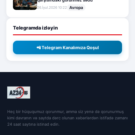
qarşısındakı görünməz sədd
Avropa
26.İyul.2026 10:22
Telegramda izləyin
📲 Telegram Kanalımıza Qoşul
Heç bir hüququmuz qorunmur, amma siz yenə də qorunurmuş
kimi davranın və saytda dərc olunan xəbərlərdən istifadə zamanı
24 saat saytına istinad edin.