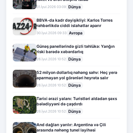
Dünya
31.İyul.2026 03:09
BBVA-da kadr dəyişikliyi: Karlos Torres
rəhbərlikdə ciddi islahatlar aparır
Avropa
30.İyul.2026 09:33
Günəş panellərində gizli təhlükə: Yanğın
riski barədə xəbərdarlıq
Dünya
26.İyul.2026 10:52
52 milyon dollarlıq nəhəng səhv: Heç yerə
aparmayan yol görənləri heyrətə salır
Dünya
26.İyul.2026 10:52
Tarixi ərazi yalanı: Turistləri aldadan şəxs
bələdiyyəni də çaşdırdı
Dünya
26.İyul.2026 10:52
And dağları yarılır: Argentina və Çili
arasında nəhəng tunel layihəsi