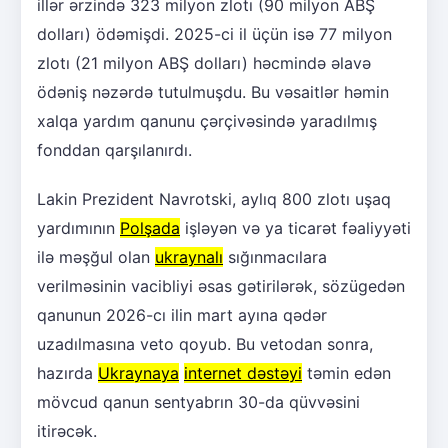
illər ərzində 323 milyon zlotı (90 milyon ABŞ
dolları) ödəmişdi. 2025-ci il üçün isə 77 milyon
zlotı (21 milyon ABŞ dolları) həcmində əlavə
ödəniş nəzərdə tutulmuşdu. Bu vəsaitlər həmin
xalqa yardım qanunu çərçivəsində yaradılmış
fonddan qarşılanırdı.
Lakin Prezident Navrotski, aylıq 800 zlotı uşaq
yardımının
Polşada
işləyən və ya ticarət fəaliyyəti
ilə məşğul olan
ukraynalı
sığınmacılara
verilməsinin vacibliyi əsas gətirilərək, sözügedən
qanunun 2026-cı ilin mart ayına qədər
uzadılmasına veto qoyub. Bu vetodan sonra,
hazırda
Ukraynaya
internet dəstəyi
təmin edən
mövcud qanun sentyabrın 30-da qüvvəsini
itirəcək.