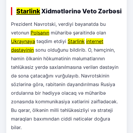
Starlink
Xidmətlərinə Veto Zərbəsi
Prezident Navrotski, verdiyi bəyanatda bu
vetonun
Polşanın
müharibə şəraitində olan
Ukraynaya
təqdim etdiyi
Starlink
internet
dəstəyinin
sonu olduğunu bildirib. O, həmçinin,
həmin ölkənin hökumətinin məlumatlarının
təhlükəsiz yerdə saxlanılmasına verilən dəstəyin
də sona çatacağını vurğulayıb. Navrotskinin
sözlərinə görə, rabitənin dayandırılması Rusiya
ordularına bir hədiyyə olacaq və müharibə
zonasında kommunikasiya xətlərini zəiflədəcək.
Bu qərar, ölkənin milli təhlükəsizliyi və strateji
maraqları baxımından ciddi nəticələr doğura
bilər.