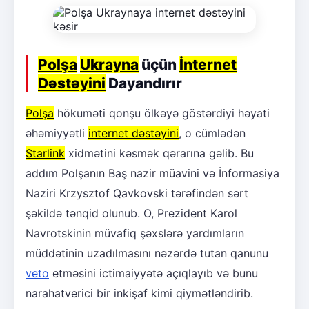
Polşa
Ukrayna
üçün
İnternet
Dəstəyini
Dayandırır
Polşa
hökuməti qonşu ölkəyə göstərdiyi həyati
əhəmiyyətli
internet dəstəyini
, o cümlədən
Starlink
xidmətini kəsmək qərarına gəlib. Bu
addım Polşanın Baş nazir müavini və İnformasiya
Naziri Krzysztof Qavkovski tərəfindən sərt
şəkildə tənqid olunub. O, Prezident Karol
Navrotskinin müvafiq şəxslərə yardımların
müddətinin uzadılmasını nəzərdə tutan qanunu
veto
etməsini ictimaiyyətə açıqlayıb və bunu
narahatverici bir inkişaf kimi qiymətləndirib.