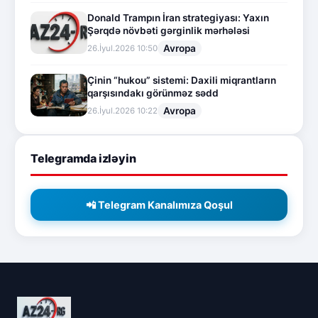
Donald Trampın İran strategiyası: Yaxın
Şərqdə növbəti gərginlik mərhələsi
Avropa
26.İyul.2026 10:50
Çinin “hukou” sistemi: Daxili miqrantların
qarşısındakı görünməz sədd
Avropa
26.İyul.2026 10:22
Telegramda izləyin
📲 Telegram Kanalımıza Qoşul