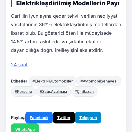
Elektrikləşdirilmiş Modellərin Payı
Cari ilin iyun ayına qədər təhvil verilən nəqliyyat
vasitələrinin 36%-i elektrikləşdirilmiş modellərdən
ibarət olub. Bu göstərici ötən illə müqayisədə
14.5% artım təşkil edir və şirkətin ekoloji
dayanıqlılığa doğru irəliləyişini əks etdirir.
24 saat
Etiketlər:
#ElektrikliAvtomobillər
#AvtomobilSənayesi
#Porsche
#SatışAzalması
#ÇinBazarı
Paylaş:
Facebook
Twitter
Telegram
WhatsApp