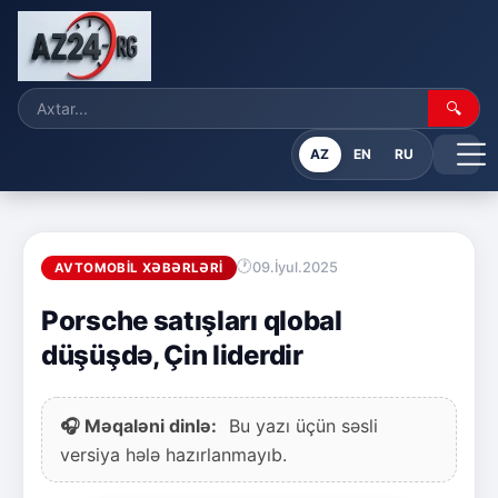
🔍
AZ
EN
RU
09.İyul.2025
AVTOMOBIL XƏBƏRLƏRI
Porsche satışları qlobal
düşüşdə, Çin liderdir
🎧 Məqaləni dinlə:
Bu yazı üçün səsli
versiya hələ hazırlanmayıb.