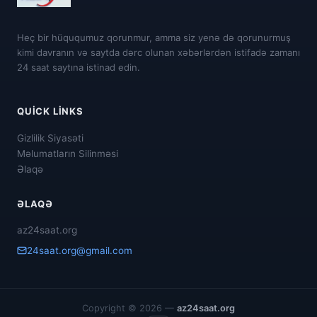
Heç bir hüququmuz qorunmur, amma siz yenə də qorunurmuş
kimi davranın və saytda dərc olunan xəbərlərdən istifadə zamanı
24 saat saytına istinad edin.
QUICK LINKS
Gizlilik Siyasəti
Məlumatların Silinməsi
Əlaqə
ƏLAQƏ
az24saat.org
24saat.org@gmail.com
Copyright © 2026 —
az24saat.org