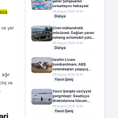
şəhər Şefşauenin
ovsunlayıcı hekayəsi
qida
09.Avqust.2026 14:40
Dünya
 və yer
Çinin mühəndislik
möcüzəsi: Dağları yaran
nəhəng avtomobil yolu
layihəsi
09.Avqust.2026 14:40
Dünya
İsrailin Livanı
bombardmanı: ABŞ
vətəndaşları yaşayış
yerlərini itirməkdən
 ağır
09.Avqust.2026 14:40
narahatdır
Yaxın Şərq
lıq və
ə
Yaxın Şərqdə vəziyyət
gərginləşir: Səudiyyə
Ərəbistanına hücum
təhdidi
09.Avqust.2026 14:40
Yaxın Şərq
əri