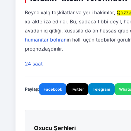
Beynəlxalq təşkilatlar və yerli həkimlər,
Qəzza
xarakterizə edirlər. Bu, sadəcə tibbi deyil, h
avadanlıq qıtlığı, xüsusilə də ən həssas qrup 
humanitar böhran
ın həlli üçün tədbirlər görü
proqnozlaşdırılır.
24 saat
Paylaş:
Facebook
Twitter
Telegram
What
Oxucu Şərhləri