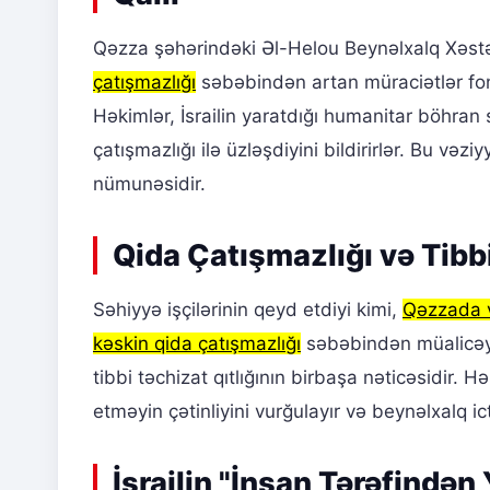
Qəzza şəhərindəki Əl-Helou Beynəlxalq Xəst
çatışmazlığı
səbəbindən artan müraciətlər fon
Həkimlər, İsrailin yaratdığı humanitar böhra
çatışmazlığı ilə üzləşdiyini bildirirlər. Bu vəz
nümunəsidir.
Qida Çatışmazlığı və Tibb
Səhiyyə işçilərinin qeyd etdiyi kimi,
Qəzzada 
kəskin qida çatışmazlığı
səbəbindən müalicəyə 
tibbi təchizat qıtlığının birbaşa nəticəsidir.
etməyin çətinliyini vurğulayır və beynəlxalq ic
İsrailin "İnsan Tərəfindən