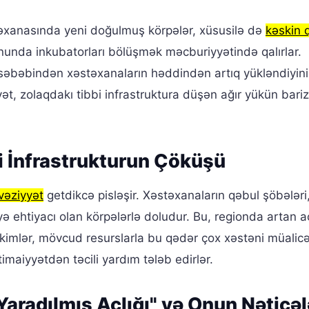
əxanasında yeni doğulmuş körpələr, xüsusilə də
kəskin 
unda inkubatorları bölüşmək məcburiyyətində qalırlar.
n səbəbindən xəstəxanaların həddindən artıq yükləndiyini
iyyət, zolaqdakı tibbi infrastruktura düşən ağır yükün bariz
i İnfrastrukturun Çöküşü
vəziyyət
getdikcə pisləşir. Xəstəxanaların qəbul şöbələri,
ehtiyacı olan körpələrlə doludur. Bu, regionda artan ac
 Həkimlər, mövcud resurslarla bu qədər çox xəstəni müalic
timaiyyətdən təcili yardım tələb edirlər.
 Yaradılmış Aclığı" və Onun Nəticəl