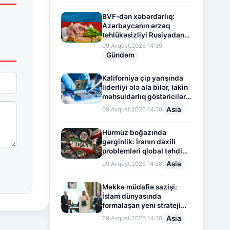
BVF-dən xəbərdarlıq:
Azərbaycanın ərzaq
təhlükəsizliyi Rusiyadan
asılı vəziyyətdədir
09.Avqust.2026 14:39
Gündəm
Kaliforniya çip yarışında
liderliyi ələ ala bilər, lakin
məhsuldarlıq göstəriciləri
aşağı düşür
Asia
09.Avqust.2026 14:38
Hürmüz boğazında
gərginlik: İranın daxili
problemləri qlobal təhdidə
çevrilir
Asia
09.Avqust.2026 14:38
Məkkə müdafiə sazişi:
İslam dünyasında
formalaşan yeni strateji
tarazlıq
Asia
09.Avqust.2026 14:38