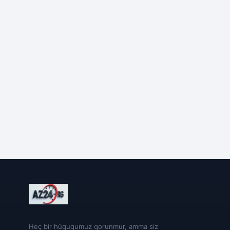
Heç bir hüququmuz qorunmur, amma siz