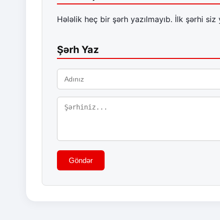
Hələlik heç bir şərh yazılmayıb. İlk şərhi siz 
Şərh Yaz
Göndər