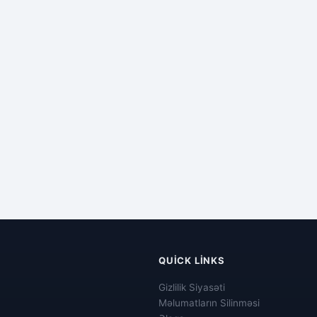
QUICK LINKS
Gizlilik Siyasəti
Məlumatların Silinməsi