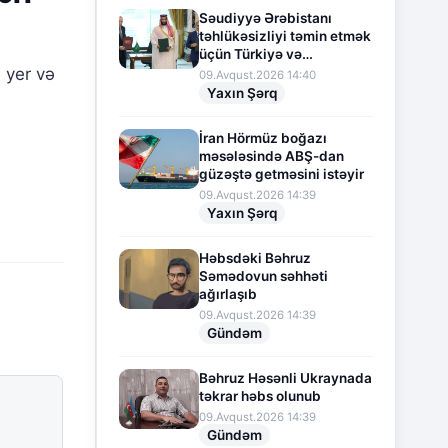
Səudiyyə Ərəbistanı
təhlükəsizliyi təmin etmək
üçün Türkiyə və
Pakistanla hərbi
 yer və
09.Avqust.2026 14:40
əməkdaşlığı genişləndirir
Yaxın Şərq
İran Hörmüz boğazı
məsələsində ABŞ-dan
güzəştə getməsini istəyir
09.Avqust.2026 14:39
Yaxın Şərq
Həbsdəki Bəhruz
Səmədovun səhhəti
ağırlaşıb
09.Avqust.2026 14:39
Gündəm
Bəhruz Həsənli Ukraynada
təkrar həbs olunub
09.Avqust.2026 14:39
Gündəm