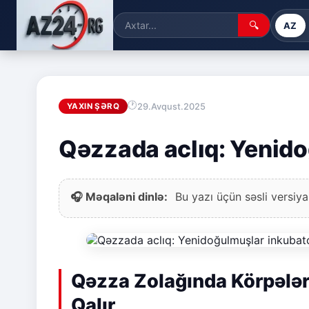
🔍
AZ
29.Avqust.2025
YAXIN ŞƏRQ
Qəzzada aclıq: Yenido
🎧 Məqaləni dinlə:
Bu yazı üçün səsli versiya
Qəzza Zolağında Körpələr
Qalır