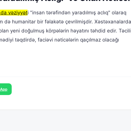
da vəziyyət
i "insan tərəfindən yaradılmış aclıq" olaraq
əm də humanitar bir fəlakətə çevrilmişdir. Xəstəxanalarda
olan yeni doğulmuş körpələrin həyatını təhdid edir. Təcili
lmədiyi təqdirdə, faciəvi nəticələrin qaçılmaz olacağı
sApp