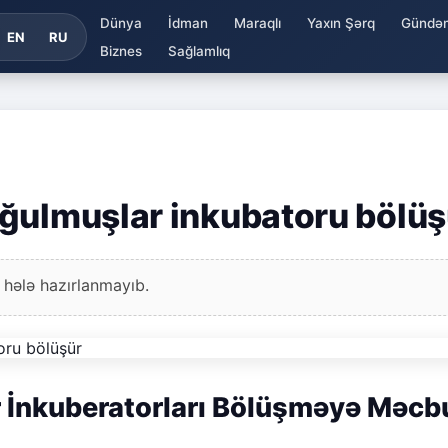
Dünya
İdman
Maraqlı
Yaxın Şərq
Gündə
EN
RU
Biznes
Sağlamlıq
ğulmuşlar inkubatoru bölüş
 hələ hazırlanmayıb.
 İnkuberatorları Bölüşməyə Məcb