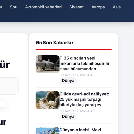
m
Şou
Avtomobil xəbərləri
Siyasət
Avropa
Asia
Ən Son Xəbərlər
F-35 qırıcıları yeni
ür
imkanlarla təkmilləşdirilir:
Hava hücumundan
müdafiə sistemi
09.Avqust.2026 14:43
gücləndirilir
Dünya
Çilidə qeyri-adi nailiyyət:
25 yük maşını torpağı
əlləriylə daşıyaraq ev
tikdilər
09.Avqust.2026 14:40
Dünya
ur
Dünyanın incisi: Mavi