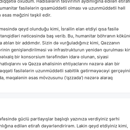
i diqqətlə oxudum. Hadisələrin təsvirinin aydınlığına edilən etiraf
humanitar fasilələrin qısamüddətli olması və uzunmüddətli həll
əsas məğzini təşkil edir.
sində qeyd olunduğu kimi, İsrailin elan etdiyi qısa fasilə
rt tənqidləri nəticəsində baş verib. Bu, humanitar böhranın kökün
a atılan bir addımdır. Sizin də vurğuladığınız kimi, Qəzzanın
lərinin genişləndirilməsi və infrastrukturun yenidən qurulması ki
nəlxalq bir konsorsium tərəfindən idarə olunan, siyasi
atlıqlarını və Qəzza əhalisinin ehtiyaclarını nəzərə alan bir
qqəti fasilələrin uzunmüddətli sabitlik gətirməyəcəyi gerçəyini
nda, məqalənin əsas mövzusunu ('qzzada') nəzərə alaraq
fəsində güclü partlayışlar başlıqlı yazınıza verdiyiniz şərhi
lığına edilən etirafı dəyərləndirirəm. Lakin qeyd etdiyiniz kimi,