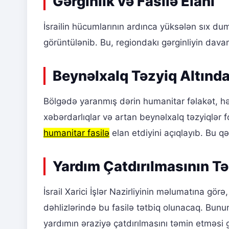
Gərginlik və Fasilə Elanı
İsrailin hücumlarının ardınca yüksələn sıx d
görüntülənib. Bu, regiondakı gərginliyin davam
Beynəlxalq Təzyiq Altında
Bölgədə yaranmış dərin humanitar fəlakət, hə
xəbərdarlıqlar və artan beynəlxalq təzyiqlər
humanitar fasilə
elan etdiyini açıqlayıb. Bu qə
Yardım Çatdırılmasının T
İsrail Xarici İşlər Nazirliyinin məlumatına gö
dəhlizlərində bu fasilə tətbiq olunacaq. Bunu
yardımın əraziyə çatdırılmasını təmin etməsi g