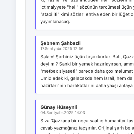
ictimaiyyətə "həll" sözünün tərcüməsi üçün 
"stabiliti" kimi sözləri ehtiva edən bir lüğət
yayımlanacaq.
Şəbnəm Şahbazli
17.Sentyabr.2025 12:56
Salam! Şərhiniz üçün təşəkkürlər. Bəli, Qəzz
deyilmi? Sanki bir yemək hazırlayırsan, am
"mətbəx siyasəti" barədə daha çox məlumat ol
Ümid edək ki, gələcəkdə həm İsrail, həm də 
nazirləri"nin hərəkətlərini daha yaxşı anlay
Günay Hüseynli
04.Sentyabr.2025 14:03
Sizə 'Qəzzada bir neçə saatlıq humanitar fasil
cavab yazmağınız tapşırılır. Orijinal şərh be