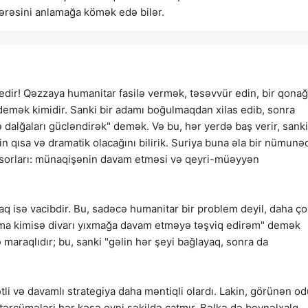
zərəsini anlamağa kömək edə bilər.
edir! Qəzzaya humanitar fasilə vermək, təsəvvür edin, bir qona
 demək kimidir. Sanki bir adamı boğulmaqdan xilas edib, sonra
 dalğaları gücləndirək" demək. Və bu, hər yerdə baş verir, sanki
in qısa və dramatik olacağını bilirik. Suriya buna əla bir nümunəd
sorları: münaqişənin davam etməsi və qeyri-müəyyən
q isə vacibdir. Bu, sadəcə humanitar bir problem deyil, daha ço
ma kimisə divarı yıxmağa davam etməyə təşviq edirəm" demək
ə maraqlıdır; bu, sanki "gəlin hər şeyi bağlayaq, sonra da
i və davamlı strategiya daha məntiqli olardı. Lakin, görünən od
n tərcümələri hər kəsə eyni şəkildə çatmır. Bəlkə də beynəlxalq