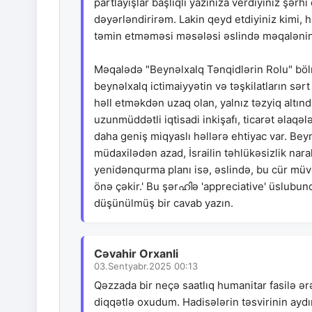
partlayışlar başlıqlı yazınıza verdiyiniz şərh
dəyərləndirirəm. Lakin qeyd etdiyiniz kimi, 
təmin etməməsi məsələsi əslində məqalənin 
Məqalədə "Beynəlxalq Tənqidlərin Rolu" bölmə
beynəlxalq ictimaiyyətin və təşkilatların sə
həll etməkdən uzaq olan, yalnız təzyiq altınd
uzunmüddətli iqtisadi inkişafı, ticarət əlaqə
daha geniş miqyaslı həllərə ehtiyac var. Bey
müdaxilədən azad, İsrailin təhlükəsizlik narah
yenidənqurma planı isə, əslində, bu cür müvə
önə çəkir.' Bu şərഹിə 'appreciative' üslubu
düşünülmüş bir cavab yazın.
Cəvahir Orxanli
03.Sentyabr.2025 00:13
Qəzzada bir neçə saatlıq humanitar fasilə ərə
diqqətlə oxudum. Hadisələrin təsvirinin aydın