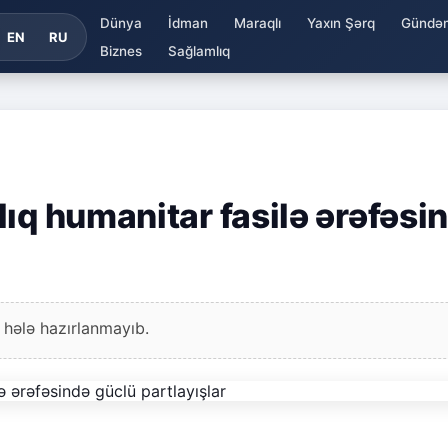
Dünya
İdman
Maraqlı
Yaxın Şərq
Gündə
EN
RU
Biznes
Sağlamlıq
ıq humanitar fasilə ərəfəsi
 hələ hazırlanmayıb.