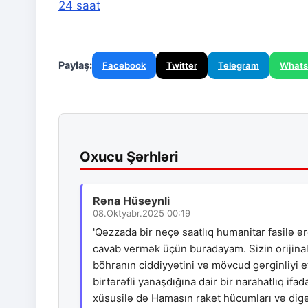
24 saat
Paylaş:
Facebook
Twitter
Telegram
What
Oxucu Şərhləri
Rəna Hüseynli
08.Oktyabr.2025 00:19
'Qəzzada bir neçə saatlıq humanitar fasilə ər
cavab vermək üçün buradayam. Sizin orijina
böhranın ciddiyyətini və mövcud gərginliyi 
birtərəfli yanaşdığına dair bir narahatlıq ifa
xüsusilə də Hamasın raket hücumları və digə