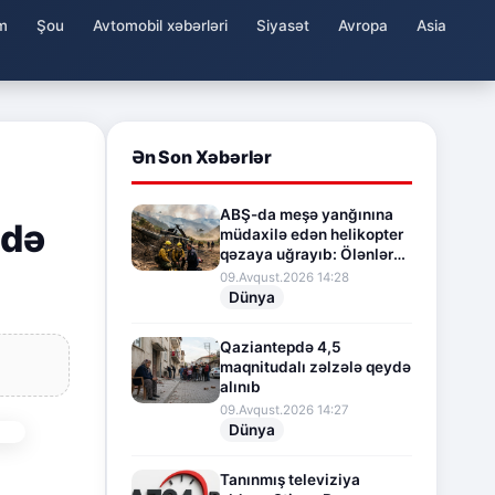
m
Şou
Avtomobil xəbərləri
Siyasət
Avropa
Asia
Ən Son Xəbərlər
ABŞ-da meşə yanğınına
ndə
müdaxilə edən helikopter
qəzaya uğrayıb: Ölənlər
və yaralananlar var
09.Avqust.2026 14:28
Dünya
Qaziantepdə 4,5
maqnitudalı zəlzələ qeydə
alınıb
09.Avqust.2026 14:27
Dünya
Tanınmış televiziya