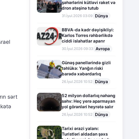
şəhərlərini kütləvi raket və
dron atəşinə tutub
Dünya
31.İyul.2026 03:09
BBVA-da kadr dəyişikliyi:
Karlos Torres rəhbərlikdə
ciddi islahatlar aparır
srael
Avropa
30.İyul.2026 09:33
Günəş panellərində gizli
təhlükə: Yanğın riski
barədə xəbərdarlıq
Dünya
26.İyul.2026 10:52
52 milyon dollarlıq nəhəng
rın sərt
səhv: Heç yerə aparmayan
akətə
yol görənləri heyrətə salır
Dünya
26.İyul.2026 10:52
Tarixi ərazi yalanı:
Turistləri aldadan şəxs