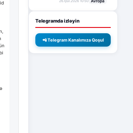
Avropa
26.İyul.2026 10:50
id
Telegramda izləyin
n,
n
📲 Telegram Kanalımıza Qoşul
çün
bi
və
u