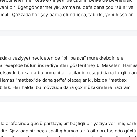
yeni bir lüğət göndərməliyik, amma bu dəfə daha çox "sülh" və
 olmalı. Qəzzada hər şey bərpa olunduqda, təbii ki, yeni hissələr
adakı vəziyyət həqiqətən də "bir balaca" mürəkkəbdir, elə
ma reseptdə bütün inqrediyentlər göstərilməyib. Məsələn, Hama
saydı, bəlkə də bu humanitar fasilənin resepti daha fərqli olard
Hamas "mətbəx"də daha şəffaf olacaqlar ki, biz də "mətbəx
a bilək. Hər halda, bu mövzuda daha çox müzakirələrə hazıram!
ə ərəfəsində güclü partlayışlar' başlıqlı bir yazıya verilmiş şər
lədir: 'Qəzzada bir neçə saatlıq humanitar fasilə ərəfəsində güclü