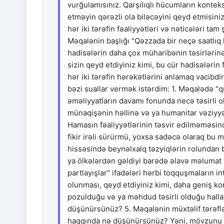
vurğulamısınız. Qarşılıqlı hücumların konteks
etməyin qərəzli ola biləcəyini qeyd etmisiniz. 
hər iki tərəfin fəaliyyətləri və nəticələri ta
Məqalənin başlığı "Qəzzada bir neçə saatlıq h
hadisələrin daha çox müharibənin təsirlərinə,
sizin qeyd etdiyiniz kimi, bu cür hadisələ
hər iki tərəfin hərəkətlərini anlamaq vacibd
bəzi suallar vermək istərdim: 1. Məqalədə "qı
əməliyyatların davamı fonunda necə təsirli o
münaqişənin həllinə və ya humanitar vəziyyə
Hamasın fəaliyyətlərinin təsvir edilməməsind
fikir irəli sürürmü, yoxsa sadəcə olaraq bu 
hissəsində beynəlxalq təzyiqlərin rolundan 
ya ölkələrdən gəldiyi barədə əlavə məlumat 
partlayışlar" ifadələri hərbi toqquşmaların in
olunması, qeyd etdiyiniz kimi, daha geniş ko
pozulduğu və ya məhdud təsirli olduğu halla
düşünürsünüz? 5. Məqalənin müxtəlif tərəflə
haqqında nə düşünürsünüz? Yəni, mövzunu d