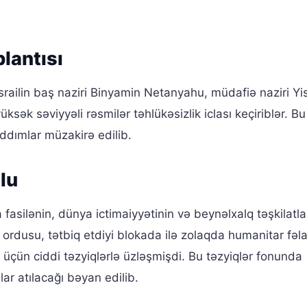
lantısı
srailin baş naziri Binyamin Netanyahu, müdafiə naziri Yi
üksək səviyyəli rəsmilər təhlükəsizlik iclası keçiriblər. Bu
ddımlar müzakirə edilib.
lu
 fasilənin, dünya ictimaiyyətinin və beynəlxalq təşkilatla
il ordusu, tətbiq etdiyi blokada ilə zolaqda humanitar fəl
üçün ciddi təzyiqlərlə üzləşmişdi. Bu təzyiqlər fonunda
ar atılacağı bəyan edilib.