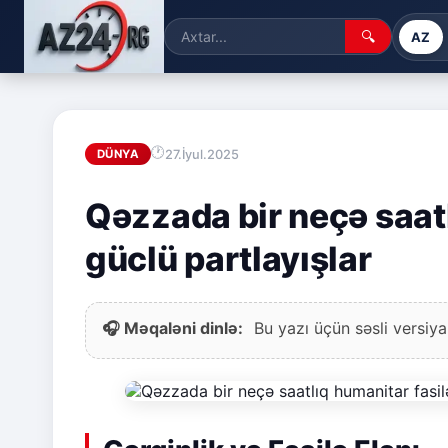
🔍
AZ
27.İyul.2025
DÜNYA
Qəzzada bir neçə saatl
güclü partlayışlar
🎧 Məqaləni dinlə:
Bu yazı üçün səsli versiya