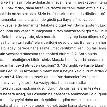
ti və Hamasın rolu aydınlaşdırılmadan İsrailin hərəkətlərini tənq
Bu baxımdan, daha ətraflı və tarazlı bir təhlil tələb etmisiniz ki,
m şəkildə nəzərə alınsın. Sizin bu fikirləriniz məni də düşündürdü.
umanitar fasilə ərəfəsində güclü partlayışlar" idi və bu,
 xüsusilə də humanitar fəlakətə diqqət yetirdiyini göstərir. Laki
rin fonunda baş verən münaqişələrin tam mənzərəsini görmək üçü
ir. Belə bir vəziyyətdə, sizə məqaləni daha yaxşı başa düşmək ü
sa humanitar fasilə" elanı verildiyi qeyd olunur. Bu fasilənin hər
la biləcəyi barədə hansısa məlumat verilibmi? Yəni, bu fasilənin
tin yaxşılaşdırılmasına real töhfəsi olubmu? 2. Şərhinizdə
ən narahatlığınızı bildirirsiniz. Məqalə bu mövzuda hansısa bir
məqamları qeyd etmədən keçibmi? 3. "Gərginlik və Fasilə Elanı"
bəhs edilir. Bu təzyiqlərin məhz hansı beynəlxalq qurumlardan 
varmı? 4. Məqalədə təsvir olunan "sıx dumanlar" və "güclü
tensivliyini göstərir. Bu vəziyyətdə humanitar fasilənin elan
ntekstin çatışmadığını düşündürür. Bu cür fasilələrin tez-tez
rı nəzərə alsaq, bu Fasllənin nə dərəcədə əhəmiyyətli olduğun
rin mövqeyini daha tarazlı şəkildə təqdim etmək imkanları
aha əhatəli şəkildə təqdim etmək üçün hansı əlavə məlumatlar