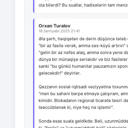
ola bilərdi? Bu suallar, hadisələrin tam mən
Orxan Turalov
18.Sentyabr.2025 21:41
Əla şərh, həqiqətən də dərin düşüncə tələb 
"bir az fasilə verək, amma səs-küyü artırın"
"gəlin bir az nəfəs alaq, amma sonra yenə də
dünya bir münaqişə serialıdır və biz fasilələr
sanki "bu günkü humanitar pauzamızın spon
gələcəkdir!" deyirlər.
Qəzzanın sosial-iqtisadi vəziyyətinə toxunma
"mən bu sahəni bərpa etməyə çalışıram, am
kimidir. Blokadanın regional ticarətə təsiri d
təəccüblənək ki, niyə heç nə işləmir".
Sonda əsas suala gəldikdə: Bəli, uzunmüddətl
ki, "fasilə" və "uzunmüddətli həll" sözlərini