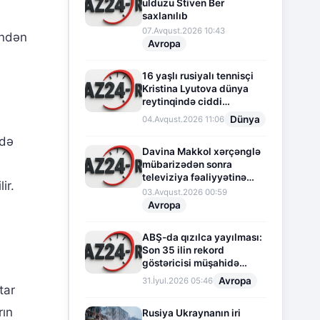
ulduzu Stiven Ber
saxlanılıb
07.Avqust.2026 10:43
indən
Avropa
16 yaşlı rusiyalı tennisçi
Kristina Lyutova dünya
reytinqində ciddi
irəliləyişə imza atdı
Dünya
04.Avqust.2026 11:06
ədə
Davina Makkol xərçənglə
mübarizədən sonra
televiziya fəaliyyətinə
ir.
fasilə verir
03.Avqust.2026 00:59
Avropa
ABŞ-da qızılca yayılması:
Son 35 ilin rekord
göstəricisi müşahidə
olunur
Avropa
31.İyul.2026 05:46
tar
rın
Rusiya Ukraynanın iri