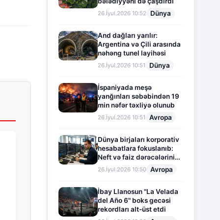
bələdiyyəni də çaşdırdı
Dünya
26.İyul.2026 10:52
And dağları yarılır:
Argentina və Çili arasında
nəhəng tunel layihəsi
Dünya
26.İyul.2026 10:51
İspaniyada meşə
yanğınları səbəbindən 19
min nəfər təxliyə olunub
Avropa
26.İyul.2026 10:51
Dünya birjaları korporativ
hesabatlara fokuslanıb:
Neft və faiz dərəcələrinin
təsiri altında cari vəziyyət
Avropa
26.İyul.2026 10:50
İbay Llanosun "La Velada
del Año 6" boks gecəsi
rekordları alt-üst etdi