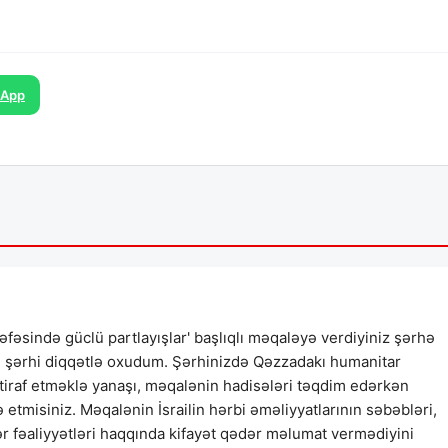
sApp
əfəsində güclü partlayışlar' başlıqlı məqaləyə verdiyiniz şərhə
l şərhi diqqətlə oxudum. Şərhinizdə Qəzzadakı humanitar
etiraf etməklə yanaşı, məqalənin hadisələri təqdim edərkən
də etmisiniz. Məqalənin İsrailin hərbi əməliyyatlarının səbəbləri,
r fəaliyyətləri haqqında kifayət qədər məlumat vermədiyini