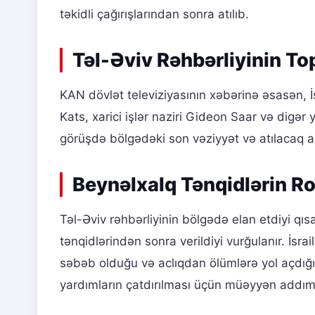
təkidli çağırışlarından sonra atılıb.
Təl-Əviv Rəhbərliyinin Top
KAN dövlət televiziyasının xəbərinə əsasən, İ
Kats, xarici işlər naziri Gideon Saar və digər y
görüşdə bölgədəki son vəziyyət və atılacaq a
Beynəlxalq Tənqidlərin Ro
Təl-Əviv rəhbərliyinin bölgədə elan etdiyi qısa
tənqidlərindən sonra verildiyi vurğulanır. İsra
səbəb olduğu və aclıqdan ölümlərə yol açdığı 
yardımların çatdırılması üçün müəyyən addıml