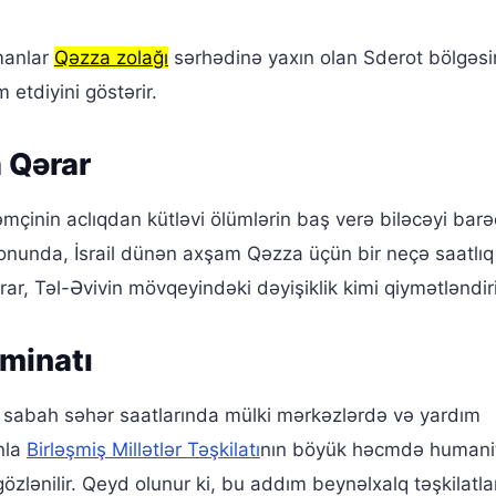
umanlar
Qəzza zolağı
sərhədinə yaxın olan Sderot bölgəs
 etdiyini göstərir.
 Qərar
mçinin aclıqdan kütləvi ölümlərin baş verə biləcəyi bar
 fonunda, İsrail dünən axşam Qəzza üçün bir neçə saatlıq
rar, Təl-Əvivin mövqeyindəki dəyişiklik kimi qiymətləndiril
əminatı
rə, sabah səhər saatlarında mülki mərkəzlərdə və yardım
nla
Birləşmiş Millətlər Təşkilatı
nın böyük həcmdə humani
özlənilir. Qeyd olunur ki, bu addım beynəlxalq təşkilatla