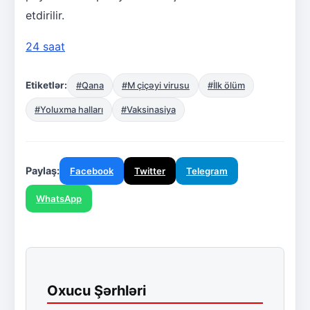
etdirilir.
24 saat
Etiketlər:
#Qana
#M çiçəyi virusu
#İlk ölüm
#Yoluxma halları
#Vaksinasiya
Paylaş:
Facebook
Twitter
Telegram
WhatsApp
Oxucu Şərhləri