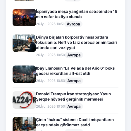
İspaniyada meşə yanğınları səbəbindən 19
min nəfər təxliyə olunub
Avropa
26.İyul.2026 10:51
Dünya birjaları korporativ hesabatlara
fokuslanıb: Neft və faiz dərəcələrinin təsiri
altında cari vəziyyət
Avropa
26.İyul.2026 10:50
İbay Llanosun "La Velada del Año 6" boks
gecəsi rekordları alt-üst etdi
Avropa
26.İyul.2026 10:50
Donald Trampın İran strategiyası: Yaxın
Şərqdə növbəti gərginlik mərhələsi
Avropa
26.İyul.2026 10:50
Çinin “hukou” sistemi: Daxili miqrantların
qarşısındakı görünməz sədd