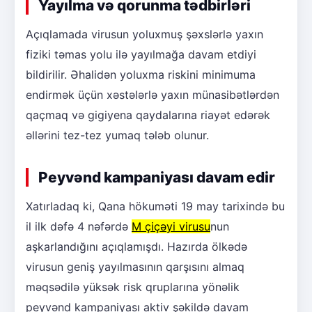
Yayılma və qorunma tədbirləri
Açıqlamada virusun yoluxmuş şəxslərlə yaxın
fiziki təmas yolu ilə yayılmağa davam etdiyi
bildirilir. Əhalidən yoluxma riskini minimuma
endirmək üçün xəstələrlə yaxın münasibətlərdən
qaçmaq və gigiyena qaydalarına riayət edərək
əllərini tez-tez yumaq tələb olunur.
Peyvənd kampaniyası davam edir
Xatırladaq ki, Qana hökuməti 19 may tarixində bu
il ilk dəfə 4 nəfərdə
M çiçəyi virusu
nun
aşkarlandığını açıqlamışdı. Hazırda ölkədə
virusun geniş yayılmasının qarşısını almaq
məqsədilə yüksək risk qruplarına yönəlik
peyvənd kampaniyası aktiv şəkildə davam