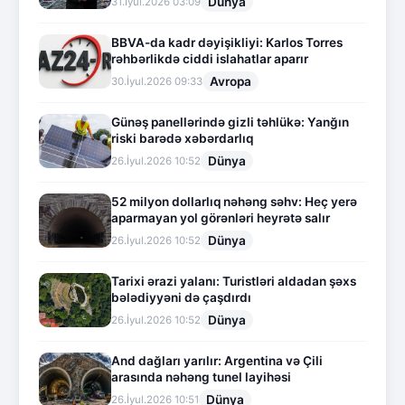
Dünya
31.İyul.2026 03:09
BBVA-da kadr dəyişikliyi: Karlos Torres
rəhbərlikdə ciddi islahatlar aparır
Avropa
30.İyul.2026 09:33
Günəş panellərində gizli təhlükə: Yanğın
riski barədə xəbərdarlıq
Dünya
26.İyul.2026 10:52
52 milyon dollarlıq nəhəng səhv: Heç yerə
aparmayan yol görənləri heyrətə salır
Dünya
26.İyul.2026 10:52
Tarixi ərazi yalanı: Turistləri aldadan şəxs
bələdiyyəni də çaşdırdı
Dünya
26.İyul.2026 10:52
And dağları yarılır: Argentina və Çili
arasında nəhəng tunel layihəsi
Dünya
26.İyul.2026 10:51