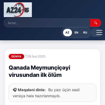
🔍
AZ
EN
RU
28.İyul.2025
DÜNYA
Qanada Meymunçiçəyi
virusundan ilk ölüm
🎧 Məqaləni dinlə:
Bu yazı üçün səsli
versiya hələ hazırlanmayıb.