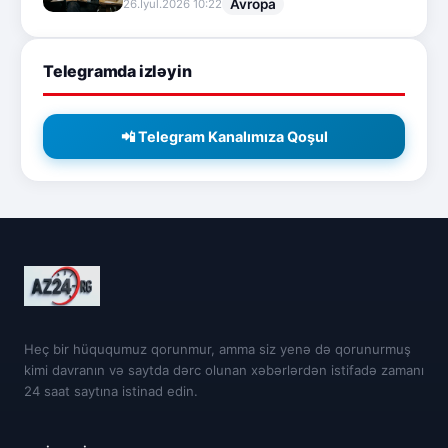
Avropa
26.İyul.2026 10:22
Telegramda izləyin
📲 Telegram Kanalımıza Qoşul
Heç bir hüququmuz qorunmur, amma siz yenə də qorunurmuş
kimi davranın və saytda dərc olunan xəbərlərdən istifadə zamanı
24 saat saytına istinad edin.