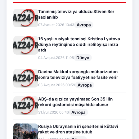
Tanınmış televiziya ulduzu Stiven Ber
saxlanılıb
Avropa
07.Avqust.2026 10:43
16 yaşlı rusiyalı tennisçi Kristina Lyutova
dünya reytinqində ciddi irəliləyişə imza
atdı
Dünya
04.Avqust.2026 11:06
Davina Makkol xərçənglə mübarizədən
sonra televiziya fəaliyyətinə fasilə verir
Avropa
03.Avqust.2026 00:59
ABŞ-da qızılca yayılması: Son 35 ilin
rekord göstəricisi müşahidə olunur
Avropa
31.İyul.2026 05:46
Rusiya Ukraynanın iri şəhərlərini kütləvi
raket və dron atəşinə tutub