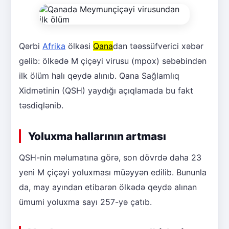
Qərbi
Afrika
ölkəsi
Qana
dan təəssüfverici xəbər
gəlib: ölkədə M çiçəyi virusu (mpox) səbəbindən
ilk ölüm halı qeydə alınıb. Qana Sağlamlıq
Xidmətinin (QSH) yaydığı açıqlamada bu fakt
təsdiqlənib.
Yoluxma hallarının artması
QSH-nin məlumatına görə, son dövrdə daha 23
yeni M çiçəyi yoluxması müəyyən edilib. Bununla
da, may ayından etibarən ölkədə qeydə alınan
ümumi yoluxma sayı 257-yə çatıb.