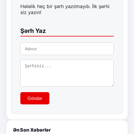
Hələlik heç bir şərh yazılmayıb. İlk şərhi
siz yazın!
Şərh Yaz
Göndər
Ən Son Xəbərlər