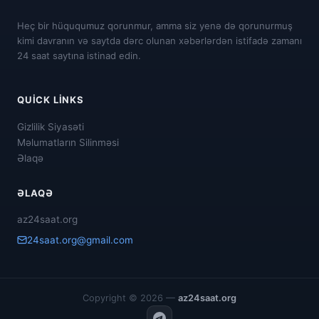
Heç bir hüququmuz qorunmur, amma siz yenə də qorunurmuş
kimi davranın və saytda dərc olunan xəbərlərdən istifadə zamanı
24 saat saytına istinad edin.
QUICK LINKS
Gizlilik Siyasəti
Məlumatların Silinməsi
Əlaqə
ƏLAQƏ
az24saat.org
24saat.org@gmail.com
Copyright © 2026 —
az24saat.org