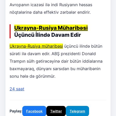
Avropanın icazəsi ilə indi Rusiyanın həssas
nöqtələrinə daha effektiv zərbələr endirir.
Ukrayna-Rusiya Müharibəsi
Üçüncü İlində Davam Edir
Ukrayna-Rusiya müharibəsi
üçüncü ilində bütün
sürəti ilə davam edir. ABŞ prezidenti Donald
Trampın sülh gətirəcəyinə dair bütün iddialarına
baxmayaraq, dünyanı sarsıdan bu müharibənin
sonu hələ də görünmür.
24 saat
Paylaş:
Facebook
Twitter
Telegram