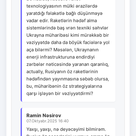
texnologiyasının mülki ərazilərdə
yaratdığı fəlakətlə bağlı düşünməyə
vadar edir. Raketlərin hədəf alma
sistemlərində baş vrən texniki səhvlər
Ukrayna müharibəsi kimi mürəkkəb bir
vəziyyətdə daha da böyük faciələrə yol
aça bilərmi? Məsələn, Ukraynanın
enerji infrastrukturuna endirdiyi
zərbələr nəticəsində yaranan qaranlıq,
actually, Rusiyanın öz raketlərinin
hədəfindən yayınmasına səbəb olursa,
bu, müharibənin öz strategiyalarına
qarşı işləyən bir vəziyyətdirmi?
Ramin Nəsirov
07.Oktyabr.2025 16:40
Yaxşı, yaxşı, nə deyəcəyimi bilmirəm.