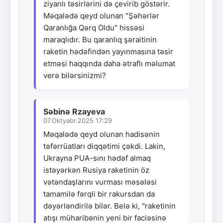
ziyanlı təsirlərini də çevirib göstərir.
Məqalədə qeyd olunan "Şəhərlər
Qaranlığa Qərq Oldu" hissəsi
maraqlıdır. Bu qaranlıq şəraitinin
raketin hədəfindən yayınmasına təsir
etməsi haqqında daha ətraflı məlumat
verə bilərsinizmi?
Səbinə Rzayeva
07.Oktyabr.2025 17:29
Məqalədə qeyd olunan hadisənin
təfərrüatları diqqətimi çəkdi. Lakin,
Ukrayna PUA-sını hədəf almaq
istəyərkən Rusiya raketinin öz
vətəndaşlarını vurması məsələsi
tamamilə fərqli bir rakursdan da
dəyərləndirilə bilər. Belə ki, "raketinin
atışı müharibənin yeni bir faciəsinə