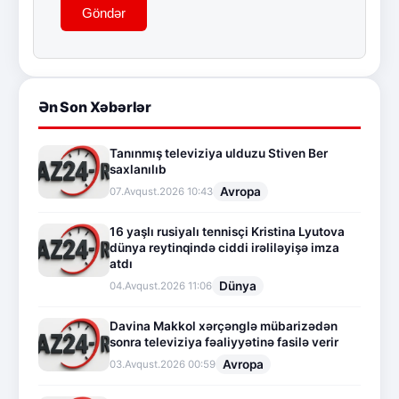
Göndər
Ən Son Xəbərlər
Tanınmış televiziya ulduzu Stiven Ber
saxlanılıb
Avropa
07.Avqust.2026 10:43
16 yaşlı rusiyalı tennisçi Kristina Lyutova
dünya reytinqində ciddi irəliləyişə imza
atdı
Dünya
04.Avqust.2026 11:06
Davina Makkol xərçənglə mübarizədən
sonra televiziya fəaliyyətinə fasilə verir
Avropa
03.Avqust.2026 00:59