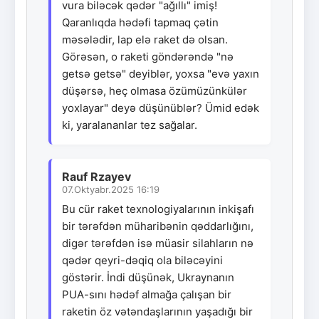
vura biləcək qədər "ağıllı" imiş!
Qaranlıqda hədəfi tapmaq çətin
məsələdir, lap elə raket də olsan.
Görəsən, o raketi göndərəndə "nə
getsə getsə" deyiblər, yoxsa "evə yaxın
düşərsə, heç olmasa özümüzünkülər
yoxlayar" deyə düşünüblər? Ümid edək
ki, yaralananlar tez sağalar.
Rauf Rzayev
07.Oktyabr.2025 16:19
Bu cür raket texnologiyalarının inkişafı
bir tərəfdən müharibənin qəddarlığını,
digər tərəfdən isə müasir silahların nə
qədər qeyri-dəqiq ola biləcəyini
göstərir. İndi düşünək, Ukraynanın
PUA-sını hədəf almağa çalışan bir
raketin öz vətəndaşlarının yaşadığı bir