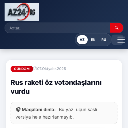
🔍
AZ
EN
RU
07.Oktyabr.2025
GÜNDƏM
Rus raketi öz vətəndaşlarını
vurdu
🎧 Məqaləni dinlə:
Bu yazı üçün səsli
versiya hələ hazırlanmayıb.