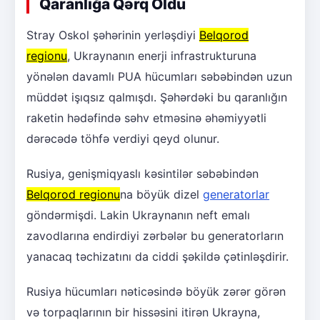
Qaranlığa Qərq Oldu
Stray Oskol şəhərinin yerləşdiyi
Belqorod
regionu
, Ukraynanın enerji infrastrukturuna
yönələn davamlı PUA hücumları səbəbindən uzun
müddət işıqsız qalmışdı. Şəhərdəki bu qaranlığın
raketin hədəfində səhv etməsinə əhəmiyyətli
dərəcədə töhfə verdiyi qeyd olunur.
Rusiya, genişmiqyaslı kəsintilər səbəbindən
Belqorod regionu
na böyük dizel
generatorlar
göndərmişdi. Lakin Ukraynanın neft emalı
zavodlarına endirdiyi zərbələr bu generatorların
yanacaq təchizatını da ciddi şəkildə çətinləşdirir.
Rusiya hücumları nəticəsində böyük zərər görən
və torpaqlarının bir hissəsini itirən Ukrayna,