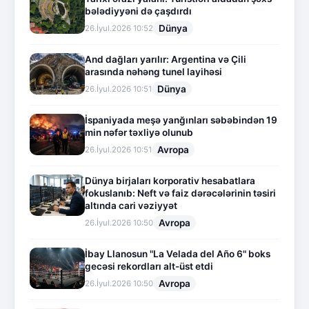
bələdiyyəni də çaşdırdı
Dünya
26.İyul.2026 10:52
And dağları yarılır: Argentina və Çili
arasında nəhəng tunel layihəsi
Dünya
26.İyul.2026 10:51
İspaniyada meşə yanğınları səbəbindən 19
min nəfər təxliyə olunub
Avropa
26.İyul.2026 10:51
Dünya birjaları korporativ hesabatlara
fokuslanıb: Neft və faiz dərəcələrinin təsiri
altında cari vəziyyət
Avropa
26.İyul.2026 10:50
İbay Llanosun "La Velada del Año 6" boks
gecəsi rekordları alt-üst etdi
Avropa
26.İyul.2026 10:50