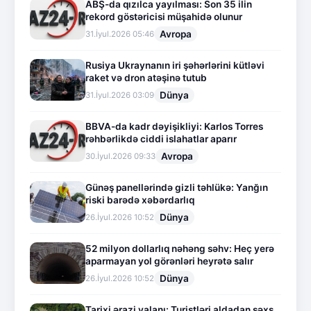
ABŞ-da qızılca yayılması: Son 35 ilin
rekord göstəricisi müşahidə olunur
Avropa
31.İyul.2026 05:46
Rusiya Ukraynanın iri şəhərlərini kütləvi
raket və dron atəşinə tutub
Dünya
31.İyul.2026 03:09
BBVA-da kadr dəyişikliyi: Karlos Torres
rəhbərlikdə ciddi islahatlar aparır
Avropa
30.İyul.2026 09:33
Günəş panellərində gizli təhlükə: Yanğın
riski barədə xəbərdarlıq
Dünya
26.İyul.2026 10:52
52 milyon dollarlıq nəhəng səhv: Heç yerə
aparmayan yol görənləri heyrətə salır
Dünya
26.İyul.2026 10:52
Tarixi ərazi yalanı: Turistləri aldadan şəxs