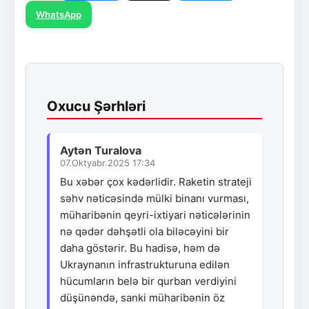
WhatsApp
Oxucu Şərhləri
Aytən Turalova
07.Oktyabr.2025 17:34
Bu xəbər çox kədərlidir. Raketin strateji
səhv nəticəsində mülki binanı vurması,
müharibənin qeyri-ixtiyari nəticələrinin
nə qədər dəhşətli ola biləcəyini bir
daha göstərir. Bu hadisə, həm də
Ukraynanın infrastrukturuna edilən
hücumların belə bir qurban verdiyini
düşünəndə, sanki müharibənin öz