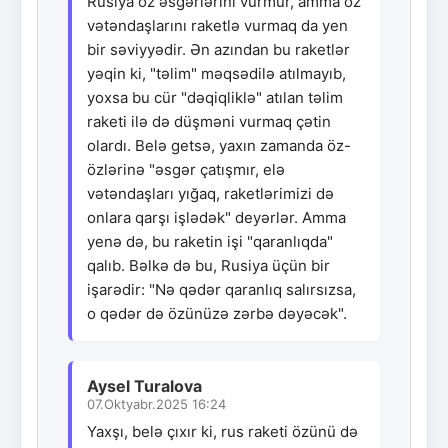
Rusiya öz əsgərlərini vurmur, amma öz
vətəndaşlarını raketlə vurmaq da yen
bir səviyyədir. Ən azından bu raketlər
yəqin ki, "təlim" məqsədilə atılmayıb,
yoxsa bu cür "dəqiqliklə" atılan təlim
raketi ilə də düşməni vurmaq çətin
olardı. Belə getsə, yaxın zamanda öz-
özlərinə "əsgər çatışmır, elə
vətəndaşları yığaq, raketlərimizi də
onlara qarşı işlədək" deyərlər. Amma
yenə də, bu raketin işi "qaranlıqda"
qalıb. Bəlkə də bu, Rusiya üçün bir
işarədir: "Nə qədər qaranlıq salırsızsa,
o qədər də özünüzə zərbə dəyəcək".
Aysel Turalova
07.Oktyabr.2025 16:24
Yaxşı, belə çıxır ki, rus raketi özünü də