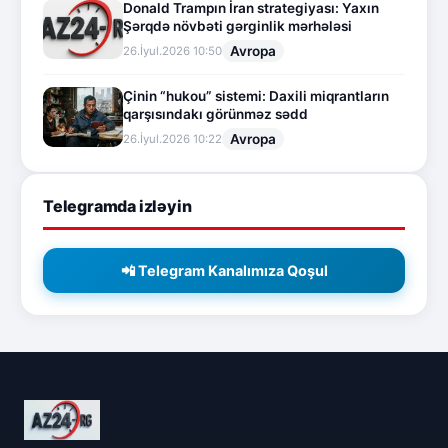
Donald Trampın İran strategiyası: Yaxın
Şərqdə növbəti gərginlik mərhələsi
Avropa
26.İyul.2026 10:50
Çinin “hukou” sistemi: Daxili miqrantların
qarşısındakı görünməz sədd
Avropa
26.İyul.2026 10:22
Telegramda izləyin
📲 Telegram Kanalımıza Qoşul