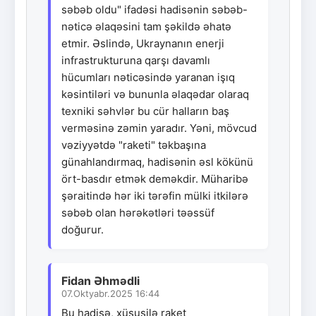
səbəb oldu" ifadəsi hadisənin səbəb-
nəticə əlaqəsini tam şəkildə əhatə
etmir. Əslində, Ukraynanın enerji
infrastrukturuna qarşı davamlı
hücumları nəticəsində yaranan işıq
kəsintiləri və bununla əlaqədar olaraq
texniki səhvlər bu cür halların baş
verməsinə zəmin yaradır. Yəni, mövcud
vəziyyətdə "raketi" təkbaşına
günahlandırmaq, hadisənin əsl kökünü
ört-basdır etmək deməkdir. Müharibə
şəraitində hər iki tərəfin mülki itkilərə
səbəb olan hərəkətləri təəssüf
doğurur.
Fidan Əhmədli
07.Oktyabr.2025 16:44
Bu hadisə, xüsusilə raket