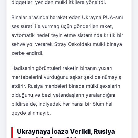
diqqətləri yenidən mülki itkilərə yönəltdi.
Binalar arasında hərəkət edən Ukrayna PUA-sını
səs sürəti ilə vurmaq üçün göndərilən raket,
avtomatik hədəf təyin etmə sistemində kritik bir
səhvə yol verərək Stray Oskoldakı mülki binaya
zərbə endirdi.
Hadisənin görüntüləri raketin binanın yuxarı
mərtəbələrini vurduğunu aşkar şəkildə nümayiş
etdirir. Rusiya mənbələri binada mülki şəxslərin
olduğunu və bəzi vətəndaşların yaralandığını
bildirsə də, indiyədək hər hansı bir ölüm halı
qeydə alınmayıb.
Ukraynaya İcazə Verildi, Rusiya