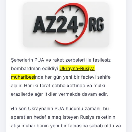
Şəhərlərin PUA və raket zərbələri ilə fasiləsiz
bombardman edildiyi
Ukrayna-Rusiya
müharibəsi
ndə hər gün yeni bir faciəvi səhifə
açılır. Hər iki tərəf cəbhə xəttində və mülki
ərazilərdə ağır itkilər verməkdə davam edir.
Ən son Ukraynanın PUA hücumu zamanı, bu
aparatları hədəf almaq istəyən Rusiya raketinin
atışı müharibənin yeni bir faciəsinə səbəb oldu və